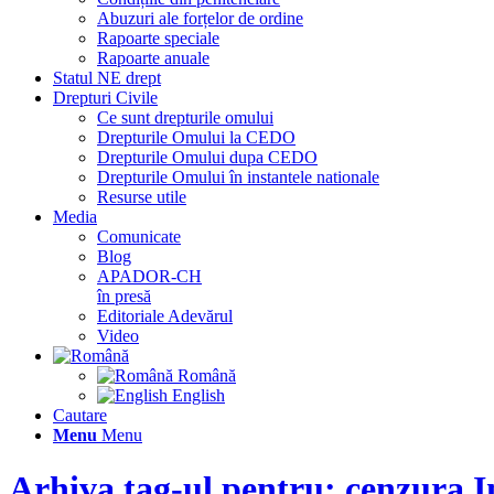
Abuzuri ale forțelor de ordine
Rapoarte speciale
Rapoarte anuale
Statul NE drept
Drepturi Civile
Ce sunt drepturile omului
Drepturile Omului la CEDO
Drepturile Omului dupa CEDO
Drepturile Omului în instantele nationale
Resurse utile
Media
Comunicate
Blog
APADOR-CH
în presă
Editoriale Adevărul
Video
Română
English
Cautare
Menu
Menu
Arhiva tag-ul pentru: cenzura I