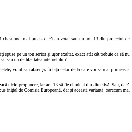
ă chestiune, mai precis dacă au votat sau nu art. 13 din proiectul de
i spuse pe un ton serios şi uşor exaltat, exact atât cât trebuie ca să nu
at sau nu de libertatea internetului?
elete, votul sau absenţa, în faţa celor de la care vor să mai primească
acă nicio propunere, iar art. 13 să fie eliminat din directivă. Sau, dacă
ropus iniţial de Comisia Europeană, dar şi această variantă, oarecum mai