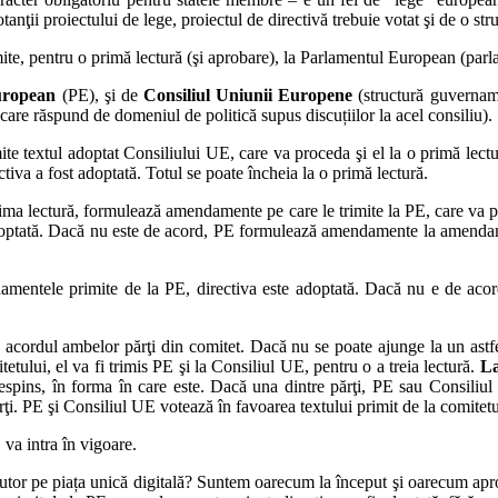
otanţii proiectului de lege, proiectul de directivă trebuie votat şi de o
ite, pentru o primă lectură (şi aprobare), la Parlamentul European (par
uropean
(PE), şi de
Consiliul Uniunii Europene
(structură guvername
i care răspund de domeniul de politică supus discuțiilor la acel consiliu).
te textul adoptat Consiliului UE, care va proceda şi el la o primă lectu
ctiva a fost adoptată. Totul se poate încheia la o primă lectură.
rima lectură, formulează amendamente pe care le trimite la PE, care va 
optată. Dacă nu este de acord, PE formulează amendamente la amendament
mentele primite de la PE, directiva este adoptată. Dacă nu e de aco
 acordul ambelor părţi din comitet. Dacă nu se poate ajunge la un astfel
tului, el va fi trimis PE şi la Consiliul UE, pentru o a treia lectură.
La
spins, în forma în care este. Dacă una dintre părţi, PE sau Consiliul U
i. PE şi Consiliul UE votează în favoarea textului primit de la comitetul
 va intra în vigoare.
tor pe piața unică digitală? Suntem oarecum la început şi oarecum aproap