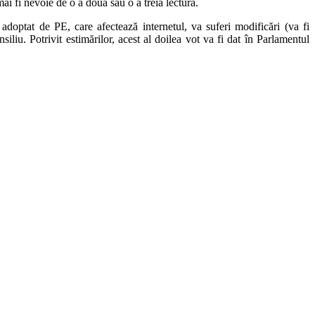
ai fi nevoie de o a doua sau o a treia lectură.
adoptat de PE, care afectează internetul, va suferi modificări (va fi
iliu. Potrivit estimărilor, acest al doilea vot va fi dat în Parlamentul