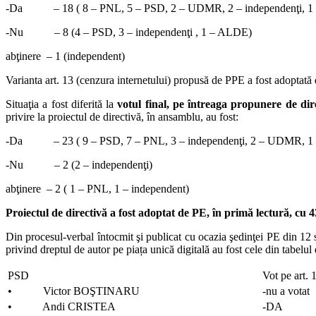
-Da – 18 ( 8 – PNL, 5 – PSD, 2 – UDMR, 2 – independenţi, 1
-Nu – 8 (4 – PSD, 3 – independenţi , 1 – ALDE)
abţinere – 1 (independent)
Varianta art. 13 (cenzura internetului) propusă de PPE a fost adoptată
Situaţia a fost diferită la
votul final, pe întreaga propunere de dir
privire la proiectul de directivă, în ansamblu, au fost:
-Da – 23 ( 9 – PSD, 7 – PNL, 3 – independenţi, 2 – UDMR, 1
-Nu – 2 (2 – independenţi)
abţinere – 2 ( 1 – PNL, 1 – independent)
Proiectul de directivă a fost adoptat de PE, în primă lectură, cu 4
Din procesul-verbal întocmit şi publicat cu ocazia şedinţei PE din 12
privind dreptul de autor pe piața unică digitală au fost cele din tabelul
PSD
Vot pe art. 
• Victor BOŞTINARU
-nu a votat
• Andi CRISTEA
-DA