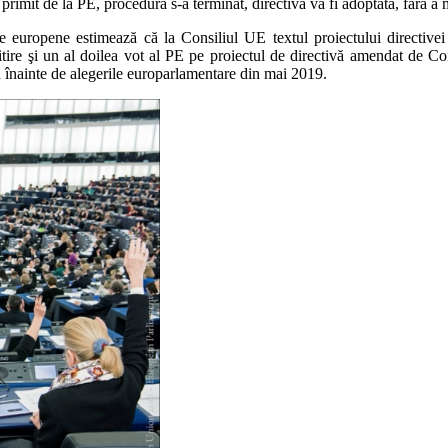
rimit de la PE, procedura s-a terminat, directiva va fi adoptată, fără a m
le europene estimează că la Consiliul UE textul proiectului directivei 
tire şi un al doilea vot al PE pe proiectul de directivă amendat de Cons
 înainte de alegerile europarlamentare din mai 2019.