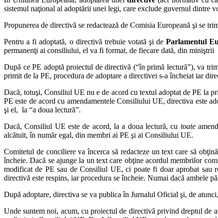
sistemul naţional al adoptării unei legi, care exclude guvernul dintre v
Propunerea de directivă se redactează de Comisia Europeană şi se trim
Pentru a fi adoptată, o directivă trebuie votată şi de
Parlamentul E
permanenţi ai consiliului, el va fi format, de fiecare dată, din miniştri
După ce PE adoptă proiectul de directivă (“în primă lectură”), va trimi
primit de la PE, procedura de adoptare a directivei s-a încheiat iar dire
Dacă, totuşi, Consiliul UE nu e de acord cu textul adoptat de PE la p
PE este de acord cu amendamentele Consiliului UE, directiva este ad
şi el, la “a doua lectură”.
Dacă, Consiliul UE este de acord, la a doua lectură, cu
toate
amenda
alcătuit, în număr egal, din membri ai PE şi ai Consiliului UE.
Comitetul de conciliere va încerca să redacteze un text care să obţină
încheie. Dacă se ajunge la un text care obţine acordul membrilor comite
modificat de PE sau de Consiliul UE, ci poate fi doar aprobat sau re
directivă este respins, iar procedura se încheie. Numai dacă ambele părţ
După adoptare, directiva se va publica în Jurnalul Oficial şi, de atunci,
Unde suntem noi, acum, cu proiectul de directivă privind dreptul de au