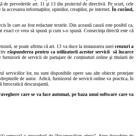
 de prevederile art. 11 şi 13 din proiectul de directivă. Pe scurt, cele
la accesarea informaţiilor, opiniilor, creaţiilor, pe internet.
În curând,
s în care au fost redactate textele. Din această cauză este posibil ca,
ştiut exact ce vrea să spună şi cum s-o spună. Consecinţa directă este că
 cenzură, se poate afirma că art. 13 va duce la instaurarea unei
cenzuri a
ctiv
răspunderea pentru ca utilizatorii acestor servicii să încarce
furnizorii de servicii de partajare de conținuturi online şi titularii de
rul serviciilor lor, nu sunt disponibile opere sau alte obiecte protejate
repturile de autor. Adică, furnizorul de servicii online va practica, în
ră birocratică descurajantă.
upraveghere care se va face automat, pe baza unui software care va
ană) urmează o procedură de “bicameralism atipic”. Spre deosebire de