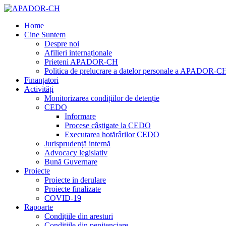
Home
Cine Suntem
Despre noi
Afilieri internaționale
Prieteni APADOR-CH
Politica de prelucrare a datelor personale a APADOR-C
Finanțatori
Activități
Monitorizarea condițiilor de detenție
CEDO
Informare
Procese câștigate la CEDO
Executarea hotărârilor CEDO
Jurisprudență internă
Advocacy legislativ
Bună Guvernare
Proiecte
Proiecte in derulare
Proiecte finalizate
COVID-19
Rapoarte
Condițiile din aresturi
Condițiile din penitenciare