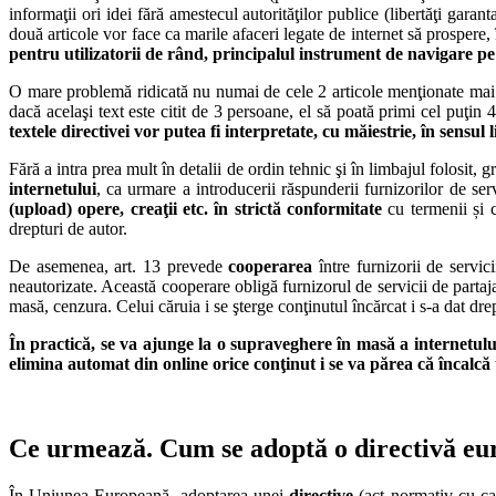
informaţii ori idei fără amestecul autorităţilor publice (libertăţi gar
două articole vor face ca marile afaceri legate de internet să prospere, î
pentru utilizatorii de rând, principalul instrument de navigare pe 
O mare problemă ridicată nu numai de cele 2 articole menţionate mai su
dacă acelaşi text este citit de 3 persoane, el să poată primi cel puţin 
textele directivei vor putea fi interpretate, cu măiestrie, în sensul l
Fără a intra prea mult în detalii de ordin tehnic şi în limbajul folosit, 
internetului
, ca urmare a introducerii răspunderii furnizorilor de serv
(upload) opere, creaţii etc. în strictă conformitate
cu termenii și co
drepturi de autor.
De asemenea, art. 13 prevede
cooperarea
între furnizorii de servici
neautorizate. Această cooperare obligă furnizorul de servicii de partaj
masă, cenzura. Celui căruia i se şterge conţinutul încărcat i s-a dat drep
În practică, se va ajunge la o supraveghere în masă a internetulu
elimina automat din online orice conţinut i se va părea că încal
Ce urmează. Cum se adoptă o directivă euro
În Uniunea Europeană, adoptarea unei
directive
(act normativ cu ca