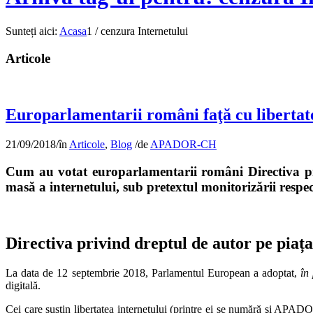
Sunteți aici:
Acasa
1
/
cenzura Internetului
Articole
Europarlamentarii români faţă cu libertat
21/09/2018
/
în
Articole
,
Blog
/
de
APADOR-CH
Cum au votat europarlamentarii români Directiva pri
masă a internetului, sub pretextul monitorizării respec
Directiva privind dreptul de autor pe piața
La data de 12 septembrie 2018, Parlamentul European a adoptat,
în
digitală.
Cei care susţin libertatea internetului (printre ei se numără şi APADOR-