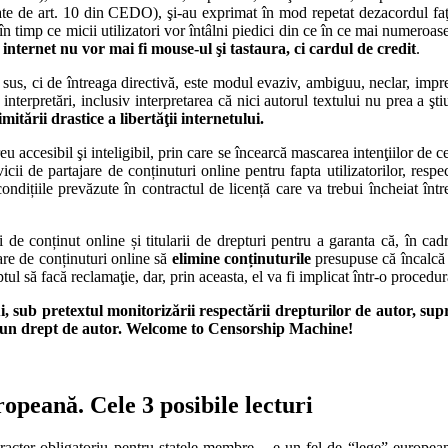
antate de art. 10 din CEDO), şi-au exprimat în mod repetat dezacordul faţă
n timp ce micii utilizatori vor întâlni piedici din ce în ce mai numeroase 
internet nu vor mai fi mouse-ul şi tastaura, ci cardul de credit
.
s, ci de întreaga directivă, este modul evaziv, ambiguu, neclar, impreci
4 interpretări, inclusiv interpretarea că nici autorul textului nu prea a 
imitării drastice a libertăţii internetului.
greu accesibil şi inteligibil, prin care se încearcă mascarea intenţiilor de
icii de partajare de conținuturi online pentru fapta utilizatorilor, respe
ndițiile prevăzute în contractul de licență care va trebui încheiat între 
i de conținut online și titularii de drepturi pentru a garanta că, în cad
are de conținuturi online să
elimine conținuturile
presupuse că încalcă d
tul să facă reclamaţie, dar, prin aceasta, el va fi implicat într-o procedu
i, sub pretextul monitorizării respectării drepturilor de autor, s
că un drept de autor. Welcome to Censorship Machine!
peană. Cele 3 posibile lecturi
racter obligatoriu pentru statele membre – e un fel de “lege” europe