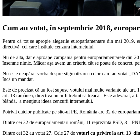
Cum au votat, în septembrie 2018, europar
Pentru că tot se apropie alegerile europarlamentare din mai 2019, es
directivă, cel care instituie cenzura internetului.
Nu de alta, dar e aproape campania pentru europarlamentarele din 2019 şi
însemne nimic. Măcar aşa avem un criteriu cât se poate de concret, pent
Nu este neapărat vorba despre stigmatizarea celor care au votat „DA” s
încă un mandat.
Este de precizat că au fost supuse votului mai multe variante ale art. 1
art. 13 rămânea, directiva nu ar fi trebuit să treacă. Este adevărat, a
blândă, a menţinut ideea cenzurii internetului.
Potrivit datelor publicate pe site-ul PE, România are 32 de europarlam
Dintre cei 32 de europarlamentari români, 11 reprezintă PSD, 8 – 
Dintre cei 32 au votat 27. Cele 27 de
voturi cu privire la art. 13 di