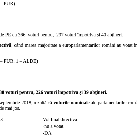
 – PUR)
 de PE cu 366 voturi pentru, 297 voturi împotriva şi 40 abţineri.
ectivă
, când marea majoritate a europarlamentarilor români au votat în
 – PUR, 1 – ALDE)
38 voturi pentru, 226 voturi împotriva şi 39 abţineri.
 septembrie 2018, rezultă că
voturile nominale
ale parlamentarilor român
 de mai jos.
13
Vot final directivă
-nu a votat
-DA