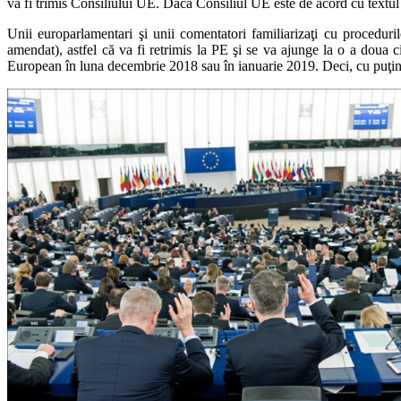
va fi trimis Consiliului UE. Dacă Consiliul UE este de acord cu textul p
Unii europarlamentari şi unii comentatori familiarizaţi cu proceduri
amendat), astfel că va fi retrimis la PE şi se va ajunge la o a doua ci
European în luna decembrie 2018 sau în ianuarie 2019. Deci, cu puţin