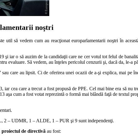
lamentarii noştri
te util să vedem cum au reacţionat europarlamentarii noştri în aceast
 iar o să auzim de la candidaţii care ne cer votul tot felul de banalităţ
ru evaluare. Să vedem, au înţeles pericolul cenzurii şi, dacă da, le-a păs
au care au lipsit. Ci de oferirea unei ocazii de a-şi explica, mai pe înd
3, iar cea care a trecut a fost propusă de PPE. Cel mai bine era să nu tre
rt. 13 aşa cum a fost votat reprezintă o formă mai blândă faţă de textul p
entari.
PNL, 2 – UDMR, 1 – ALDE, 1 – PUR şi 9 sunt independenţi.
n proiectul de directivă
au fost: