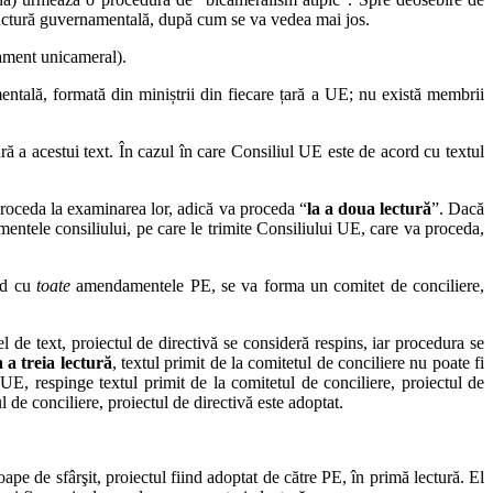
 structură guvernamentală, după cum se va vedea mai jos.
lament unicameral).
ntală, formată din miniștrii din fiecare țară a UE; nu există membrii
ră a acestui text. În cazul în care Consiliul UE este de acord cu textul
proceda la examinarea lor, adică va proceda “
la a doua lectură
”. Dacă
ele consiliului, pe care le trimite Consiliului UE, care va proceda,
rd cu
toate
amendamentele PE, se va forma un comitet de conciliere,
 de text, proiectul de directivă se consideră respins, iar procedura se
 a treia lectură
, textul primit de la comitetul de conciliere nu poate fi
E, respinge textul primit de la comitetul de conciliere, proiectul de
 de conciliere, proiectul de directivă este adoptat.
e de sfârşit, proiectul fiind adoptat de către PE, în primă lectură. El