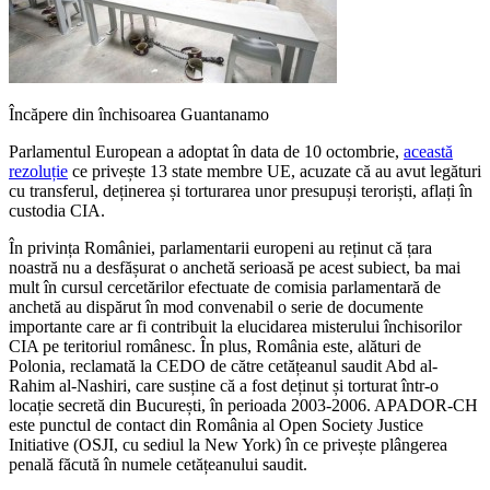
Încăpere din închisoarea Guantanamo
Parlamentul European a adoptat în data de 10 octombrie,
această
rezoluție
ce privește 13 state membre UE, acuzate că au avut legături
cu transferul, deținerea și torturarea unor presupuși teroriști, aflați în
custodia CIA.
În privința României, parlamentarii europeni au reținut că țara
noastră nu a desfășurat o anchetă serioasă pe acest subiect, ba mai
mult în cursul cercetărilor efectuate de comisia parlamentară de
anchetă au dispărut în mod convenabil o serie de documente
importante care ar fi contribuit la elucidarea misterului închisorilor
CIA pe teritoriul românesc. În plus, România este, alături de
Polonia, reclamată la CEDO de către cetățeanul saudit Abd al-
Rahim al-Nashiri, care susține că a fost deținut și torturat într-o
locație secretă din București, în perioada 2003-2006. APADOR-CH
este punctul de contact din România al Open Society Justice
Initiative (OSJI, cu sediul la New York) în ce privește plângerea
penală făcută în numele cetățeanului saudit.