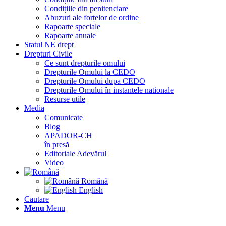
Condițiile din penitenciare
Abuzuri ale forțelor de ordine
Rapoarte speciale
Rapoarte anuale
Statul NE drept
Drepturi Civile
Ce sunt drepturile omului
Drepturile Omului la CEDO
Drepturile Omului dupa CEDO
Drepturile Omului în instantele nationale
Resurse utile
Media
Comunicate
Blog
APADOR-CH
în presă
Editoriale Adevărul
Video
Română
English
Cautare
Menu
Menu