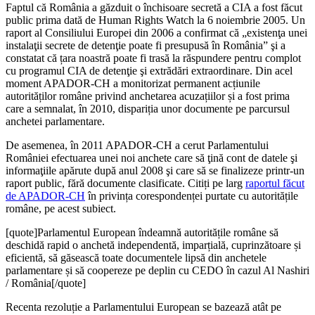
Faptul că România a găzduit o închisoare secretă a CIA a fost făcut
public prima dată de Human Rights Watch la 6 noiembrie 2005. Un
raport al Consiliului Europei din 2006 a confirmat că „existenţa unei
instalaţii secrete de detenţie poate fi presupusă în România” şi a
constatat că țara noastră poate fi trasă la răspundere pentru complot
cu programul CIA de detenţie şi extrădări extraordinare. Din acel
moment APADOR-CH a monitorizat permanent acțiunile
autorităților române privind anchetarea acuzațiilor și a fost prima
care a semnalat, în 2010, dispariția unor documente pe parcursul
anchetei parlamentare.
De asemenea, în 2011 APADOR-CH a cerut Parlamentului
României efectuarea unei noi anchete care să ţină cont de datele şi
informaţiile apărute după anul 2008 şi care să se finalizeze printr-un
raport public, fără documente clasificate. Citiți pe larg
raportul făcut
de APADOR-CH
în privința corespondenței purtate cu autoritățile
române, pe acest subiect.
[quote]Parlamentul European îndeamnă autoritățile române să
deschidă rapid o anchetă independentă, imparțială, cuprinzătoare și
eficientă, să găsească toate documentele lipsă din anchetele
parlamentare și să coopereze pe deplin cu CEDO în cazul Al Nashiri
/ România[/quote]
Recenta rezoluție a Parlamentului European se bazează atât pe