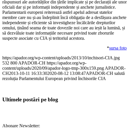
răspunsuri ale autorităților din țările implicate și pe declarații ale unor
oficiali dar și pe informații independente și anchete jurnalistice.
Parlamentarii europeni reiterează astfel apelul adresat statelor
membre care nu și-au îndeplinit încă obligația de a desfășura anchete
independente și eficiente să investigheze încălcările drepturilor
omului, ținând seama de toate dovezile noi care au ieșit la lumină, și
să dezvăluie toate informațiile necesare privind toate zborurile
suspecte asociate cu CIA și teritoriul acestora.
*
sursa foto
https://apador.org/wp-content/uploads/2013/10/inchisori-CIA.jpg
532
800
APADOR-CH
https://apador.org/wp-
content/uploads/2020/09/apador-logo-tmp-300x159.png
APADOR-
CH
2013-10-11 16:33:30
2020-08-12 13:08:47
APADOR-CH salută
rezoluția Parlamentului European privind închisorile CIA
Ultimele postări pe blog
Abonare Newsletter: