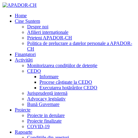
Home
Cine Suntem
Despre noi
Afilieri internaționale
Prieteni APADOR-CH
Politica de prelucrare a datelor personale a APADOR-
CH
Finanțatori
Activități
Monitorizarea condițiilor de detenție
CEDO
Informare
Procese câștigate la CEDO
Executarea hotărârilor CEDO
Jurisprudență internă
Advocacy legislativ
Bună Guvernare
Proiecte
Proiecte in derulare
Proiecte finalizate
COVID-19
Rapoarte
Condițiile din aresturi