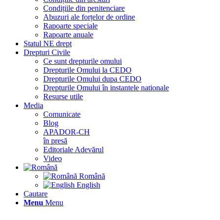
Condițiile din penitenciare
Abuzuri ale forțelor de ordine
Rapoarte speciale
Rapoarte anuale
Statul NE drept
Drepturi Civile
Ce sunt drepturile omului
Drepturile Omului la CEDO
Drepturile Omului dupa CEDO
Drepturile Omului în instantele nationale
Resurse utile
Media
Comunicate
Blog
APADOR-CH
în presă
Editoriale Adevărul
Video
Română
English
Cautare
Menu
Menu