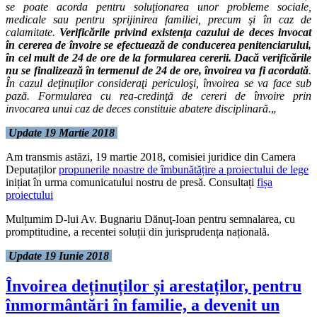
se poate acorda pentru soluţionarea unor probleme sociale,
medicale sau pentru sprijinirea familiei, precum şi în caz de
calamitate.
Verificările privind existenţa cazului de deces invocat
în cererea de învoire se efectuează de conducerea penitenciarului,
în cel mult de 24 de ore de la formularea cererii. Dacă verificările
nu se finalizează în termenul de 24 de ore, învoirea va fi acordată
.
În cazul deţinuţilor consideraţi periculoşi, învoirea se va face sub
pază. Formularea cu rea-credinţă de cereri de învoire prin
invocarea unui caz de deces constituie abatere disciplinară.
„
Update 19 Martie 2018
Am transmis astăzi, 19 martie 2018, comisiei juridice din Camera
Deputaților
propunerile noastre de îmbunătățire a proiectului de lege
inițiat în urma comunicatului nostru de presă. Consultați
fișa
proiectului
Mulțumim D-lui A
v. Bugnariu Dănuţ-Ioan pentru semnalarea, cu
promptitudine, a recentei soluții din jurisprudența națională.
Update 19 Iunie 2018
Învoirea deținuților și arestaților, pentru
înmormântări în familie, a devenit un