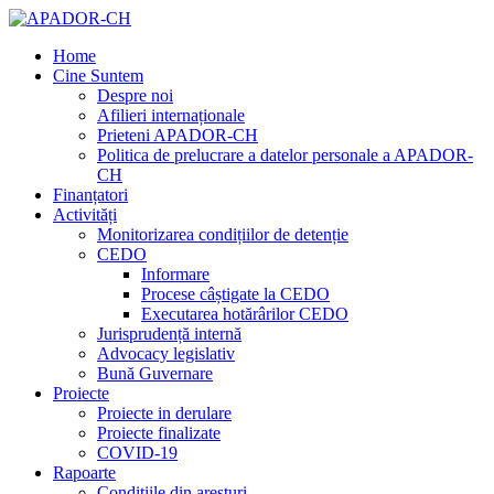
Home
Cine Suntem
Despre noi
Afilieri internaționale
Prieteni APADOR-CH
Politica de prelucrare a datelor personale a APADOR-
CH
Finanțatori
Activități
Monitorizarea condițiilor de detenție
CEDO
Informare
Procese câștigate la CEDO
Executarea hotărârilor CEDO
Jurisprudență internă
Advocacy legislativ
Bună Guvernare
Proiecte
Proiecte in derulare
Proiecte finalizate
COVID-19
Rapoarte
Condițiile din aresturi