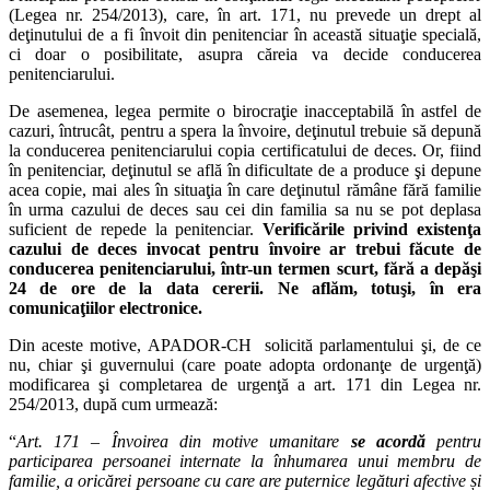
(Legea nr. 254/2013), care, în art. 171, nu prevede un drept al
deţinutului de a fi învoit din penitenciar în această situaţie specială,
ci doar o posibilitate, asupra căreia va decide conducerea
penitenciarului.
De asemenea, legea permite o birocraţie inacceptabilă în astfel de
cazuri, întrucât, pentru a spera la învoire, deţinutul trebuie să depună
la conducerea penitenciarului copia certificatului de deces. Or, fiind
în penitenciar, deţinutul se află în dificultate de a produce şi depune
acea copie, mai ales în situaţia în care deţinutul rămâne fără familie
în urma cazului de deces sau cei din familia sa nu se pot deplasa
suficient de repede la penitenciar.
Verificările privind existenţa
cazului de deces invocat pentru învoire ar trebui făcute de
conducerea penitenciarului, într-un termen scurt, fără a depăşi
24 de ore de la data cererii. Ne aflăm, totuşi, în era
comunicaţiilor electronice.
Din aceste motive, APADOR-CH solicită parlamentului şi, de ce
nu, chiar şi guvernului (care poate adopta ordonanţe de urgenţă)
modificarea şi completarea de urgenţă a art. 171 din Legea nr.
254/2013, după cum urmează:
“
Art. 171 – Învoirea din motive umanitare
se acordă
pentru
participarea persoanei internate la înhumarea unui membru de
familie, a oricărei persoane cu care are puternice legături afective și