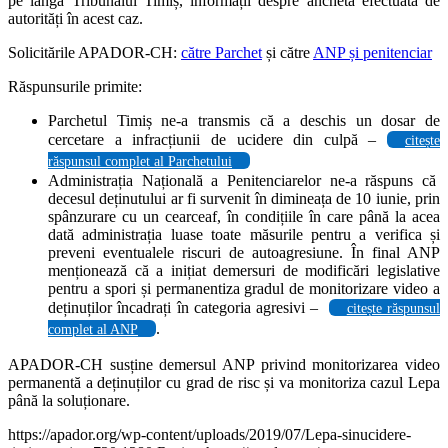
pe lângă Tribunalul Timiș, informații despre ancheta efectuată de
autorități în acest caz.
Solicitările APADOR-CH:
către Parchet
și către
ANP și penitenciar
Răspunsurile primite:
Parchetul Timiș ne-a transmis că a deschis un dosar de
cercetare a infracțiunii de ucidere din culpă –
citește
răspunsul complet al Parchetului
Administrația Națională a Penitenciarelor ne-a răspuns că
decesul deținutului ar fi survenit în dimineața de 10 iunie, prin
spânzurare cu un cearceaf, în condițiile în care până la acea
dată administrația luase toate măsurile pentru a verifica și
preveni eventualele riscuri de autoagresiune. În final ANP
menționează că a inițiat demersuri de modificări legislative
pentru a spori și permanentiza gradul de monitorizare video a
deținuților încadrați în categoria agresivi –
citește răspunsul
.
complet al ANP
APADOR-CH susține demersul ANP privind monitorizarea video
permanentă a deținuților cu grad de risc și va monitoriza cazul Lepa
până la soluționare.
https://apador.org/wp-content/uploads/2019/07/Lepa-sinucidere-