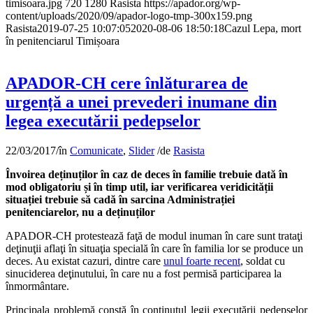
timisoara.jpg
720
1280
Rasista
https://apador.org/wp-
content/uploads/2020/09/apador-logo-tmp-300x159.png
Rasista
2019-07-25 10:07:05
2020-08-06 18:50:18
Cazul Lepa, mort
în penitenciarul Timișoara
APADOR-CH cere înlăturarea de
urgență a unei prevederi inumane din
legea executării pedepselor
22/03/2017
/
în
Comunicate
,
Slider
/
de
Rasista
Învoirea deținuților în caz de deces în familie trebuie dată în
mod obligatoriu și în timp util, iar verificarea veridicității
situației trebuie să cadă în sarcina Administrației
penitenciarelor, nu a deținuților
APADOR-CH protestează faţă de modul inuman în care sunt trataţi
deţinuţii aflaţi în situaţia specială în care în familia lor se produce un
deces. Au existat cazuri, dintre care
unul foarte recent
, soldat cu
sinuciderea deţinutului, în care nu a fost permisă participarea la
înmormântare.
Principala problemă constă în conţinutul legii executării pedepselor