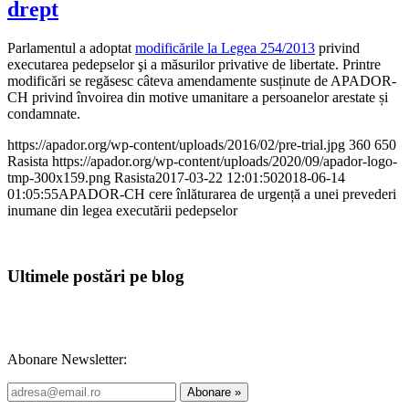
drept
Parlamentul a adoptat
modificările la Legea 254/2013
privind
executarea pedepselor şi a măsurilor privative de libertate. Printre
modificări se regăsesc câteva amendamente susținute de APADOR-
CH privind învoirea din motive umanitare a persoanelor arestate și
condamnate.
https://apador.org/wp-content/uploads/2016/02/pre-trial.jpg
360
650
Rasista
https://apador.org/wp-content/uploads/2020/09/apador-logo-
tmp-300x159.png
Rasista
2017-03-22 12:01:50
2018-06-14
01:05:55
APADOR-CH cere înlăturarea de urgență a unei prevederi
inumane din legea executării pedepselor
Ultimele postări pe blog
Abonare Newsletter: