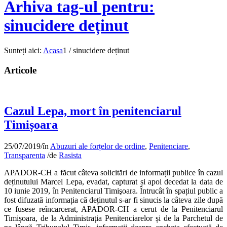
Arhiva tag-ul pentru:
sinucidere deținut
Sunteți aici:
Acasa
1
/
sinucidere deținut
Articole
Cazul Lepa, mort în penitenciarul
Timișoara
25/07/2019
/
în
Abuzuri ale forțelor de ordine
,
Penitenciare
,
Transparenta
/
de
Rasista
APADOR-CH a făcut câteva solicitări de informații publice în cazul
deținutului Marcel Lepa, evadat, capturat și apoi decedat la data de
10 iunie 2019, în Penitenciarul Timişoara. Întrucât în spațiul public a
fost difuzată informația că deținutul s-ar fi sinucis la câteva zile după
ce fusese reîncarcerat, APADOR-CH a cerut de la Penitenciarul
Timișoara, de la Administrația Penitenciarelor și de la Parchetul de