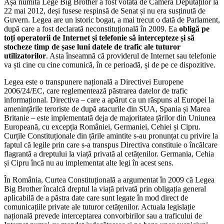
Așa numita Lege Big Brother a fost votată de Camera Deputaților la
22 mai 2012, deși fusese respinsă de Senat și nu era susținută de
Guvern. Legea are un istoric bogat, a mai trecut o dată de Parlament,
după care a fost declarată neconstituțională în 2009. Ea
obligă pe
toți operatorii de Internet și telefonie să intercepteze și să
stocheze timp de șase luni datele de trafic ale tuturor
utilizatorilor
. Asta înseamnă că providerul de Internet sau telefonie
va ști cine cu cine comunică, în ce perioadă, și de pe ce dispozitive.
Legea este o transpunere națională a Directivei Europene
2006/24/EC, care reglementează păstrarea datelor de trafic
informațional. Directiva – care a apărut ca un răspuns al Europei la
amenințările teroriste de după atacurile din SUA, Spania și Marea
Britanie – este implementată deja de majoritatea țărilor din Uniunea
Europeană, cu excepția României, Germaniei, Cehiei și Cipru.
Curțile Constituționale din țările amintite s-au pronunțat cu privire la
faptul că legile prin care s-a transpus Directiva constituie o încălcare
flagrantă a dreptului la viață privată al cetățenilor. Germania, Cehia
și Cipru încă nu au implementat alte legi în acest sens.
În România, Curtea Constituțională a argumentat în 2009 că Legea
Big Brother încalcă dreptul la viață privată prin obligația general
aplicabilă de a păstra date care sunt legate în mod direct de
comunicațiile private ale tuturor cetățenilor. Actuala legislație
națională prevede interceptarea convorbirilor sau a traficului de