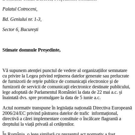
Palatul Cotroceni,
Bd. Geniului nr. 1-3,
Sector 6, București
Stimate domnule Președinte,
Vă supunem atenției punctul de vedere al organizațiilor semnatare
cu privire la Legea privind reţinerea datelor generate sau prelucrate
de furnizorii de reţele publice de comunicaţii electronice şi de
furnizorii de servicii de comunicaţii electronice destinate publicului,
lege adoptată de Parlamentul României la data de 22 mai a.c. și
înaintată dvs. spre promulgare la data de 5 iunie a.c.
Actul normativ transpune în legislația națională Directiva Europeană
2006/24/EC privind păstrarea datelor de trafic informațional,
directivă a cărei implementare constituie o încălcare flagrantă a
dreptului la viață privată al cetățenilor.
În România, o lege similară cu prezentul act normativ a fost