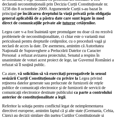
declarată neconstituțională prin Decizia Curții Constituționale nr.
1258 din 8 octombrie 2009. Argumentele Curții s-au bazat în
principal
pe încălcarea dreptului la viață privată prin obligația
general aplicabilă de a păstra date care sunt legate în mod
direct de comunicațiile private ale
tuturor
cetățenilor.
Legea care v-a fost înaintată spre promulgare nu doar că nu rezolvă
problemele de neconstituţionalitate, ci chiar este o variantă mai
periculoasă pentru drepturile cetăţenilor, cu o procedură vagă şi
neclară de acces la date. De asemenea, amintim că Autoritatea
Naţională de Supraveghere a Prelucrării Datelor cu Caracter
Personal a refuzat avizarea proiectului, Senatul a respins în
unanimitate de voturi acest proiect de lege, iar Guvernul României a
refuzat să îl susţină public.
Ca atare,
vă solicităm să vă exercitați prerogativele în sensul
sesizării Curții Constituționale cu privire la
Legea privind
reţinerea datelor generate sau prelucrate de furnizorii de reţele
publice de comunicaţii electronice şi de furnizorii de servicii de
comunicaţii electronice destinate publicului
ca parte a controlului
anterior de constituționalitate a legii
.
Referitor la soluţia pentru conflictul legat de neimplementarea
directivei europene, amintim faptul că şi alte state (Germania, Cehia,
Cipru) au decizii similare din partea Curţilor Constituţionale şi