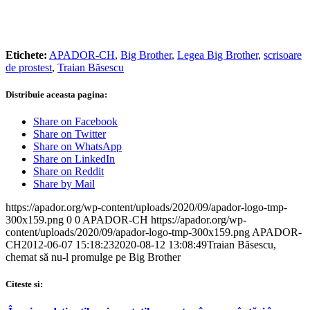
Etichete:
APADOR-CH
,
Big Brother
,
Legea Big Brother
,
scrisoare
de prostest
,
Traian Băsescu
Distribuie aceasta pagina:
Share on Facebook
Share on Twitter
Share on WhatsApp
Share on LinkedIn
Share on Reddit
Share by Mail
https://apador.org/wp-content/uploads/2020/09/apador-logo-tmp-
300x159.png
0
0
APADOR-CH
https://apador.org/wp-
content/uploads/2020/09/apador-logo-tmp-300x159.png
APADOR-
CH
2012-06-07 15:18:23
2020-08-12 13:08:49
Traian Băsescu,
chemat să nu-l promulge pe Big Brother
Citeste si: