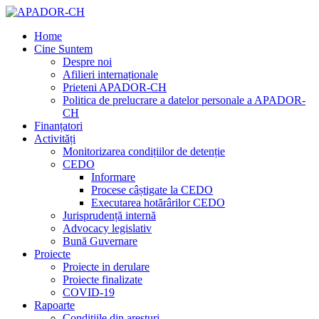
Home
Cine Suntem
Despre noi
Afilieri internaționale
Prieteni APADOR-CH
Politica de prelucrare a datelor personale a APADOR-
CH
Finanțatori
Activități
Monitorizarea condițiilor de detenție
CEDO
Informare
Procese câștigate la CEDO
Executarea hotărârilor CEDO
Jurisprudență internă
Advocacy legislativ
Bună Guvernare
Proiecte
Proiecte in derulare
Proiecte finalizate
COVID-19
Rapoarte
Condițiile din aresturi