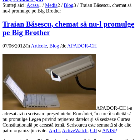
Sunteți aici:
Acasa
1
/
Media
2
/
Blog
3
/
Traian Băsescu, chemat să
nu-l promulge pe Big Brother
Traian Băsescu, chemat să nu-l promulge
pe Big Brother
07/06/2012
/
în
Articole
,
Blog
/
de
APADOR-CH
APADOR-CH i-a
adresat azi o scrisoare președintelui României, în care îi solicită să
nu promulge Legea privind reținerea datelor și să sesizeze Curtea
Constituțională pe această temă. Scrisoarea este semnată și de alte
patru organizații civile:
ApTI
,
ActiveWatch
,
CJI
și
ANISP
.