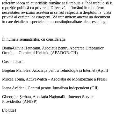
reiterăm ideea că autoritățile române ar fi trebuit și încă trebuie să ia
o poziție publică cu privire la Directivă, afirmând în mod ferm
necesitatea revizuirii acesteia în sensul respectării dreptului la viață
privată al cetățenilor europeni. Vă transmitem anexat un document
în care detaliem aspectele de neconstituționalitate ale acestei legi.
În numele semnatarilor, cu considerație,
Diana-Olivia Hatneanu, Asociaţia pentru Apărarea Drepturilor
Omului – Comitetul Helsinki (APADOR-CH)
Cosemnatari:
Bogdan Manolea, Asociaţia pentru Tehnologie şi Internet (ApTI)
Mircea Toma, ActiveWatch – Asociaţia de Monitorizare a Presei
Ioana Avădani, Centrul pentru Jurnalism Independent (CJI)
Gheorghe Șerban, Asociaţia Naţională a Internet Service
Providerilor (ANISP)
[/toggle]