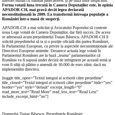
Internet numai cu mandat judecătoresc și pe baza unor suspiciuni.
Forma votată luna trecută în Camera Deputaților este, în opinia
APADOR-CH, mai gravă decât legea declarată
neconstituțională în 2009. Ea transformă întreaga populație a
României într-o masă de suspecți.
APADOR-CH a mai solicitat și Avocatului Poporului să conteste
noua Lege votată de Camera Deputaților, dar fără succes. De aceea
se adresează acum președintelui Traian Băsescu. APADOR-CH îi
solicită președintelui să ia și o poziție oficială din partea României,
în Parlamentul European, cu privire la aspectele neconstituționale ale
Directivei Europene amintite. Deoarece actuala lege votată în
Parlamentul României are la bază „teama” parlamentarilor că
România va fi supusă undei decizii de infrigment pe această temă și
vom fi siliți să plătim o amendă de 30.000 de euro zilnic dacă nu
implementăm directiva.
[toggle title_open=”Textul integral al scrisorii către președinte”
title_closed=”Textul integral al scrisorii către președinte” hide=”yes”
border=”yes” style=”default” excerpt_length=”0″
read_more_text=”Read More” read_less_text=”Read Less”
include_excerpt_html=”no”]
Domnului Traian Băsescu, Președintele României