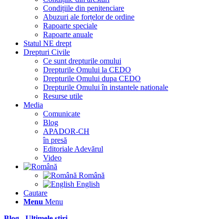
Condițiile din penitenciare
Abuzuri ale forțelor de ordine
Rapoarte speciale
Rapoarte anuale
Statul NE drept
Drepturi Civile
Ce sunt drepturile omului
Drepturile Omului la CEDO
Drepturile Omului dupa CEDO
Drepturile Omului în instantele nationale
Resurse utile
Media
Comunicate
Blog
APADOR-CH
în presă
Editoriale Adevărul
Video
Română
English
Cautare
Menu
Menu
Blog - Ultimele știri