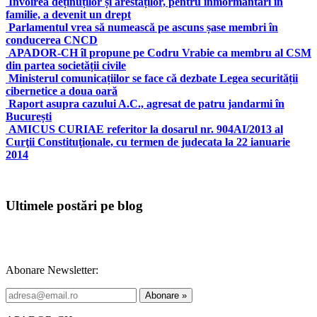
Învoirea deținuților și arestaților, pentru înmormântări în
familie, a devenit un drept
Parlamentul vrea să numească pe ascuns șase membri în
conducerea CNCD
APADOR-CH îl propune pe Codru Vrabie ca membru al CSM
din partea societății civile
Ministerul comunicațiilor se face că dezbate Legea securității
cibernetice a doua oară
Raport asupra cazului A.C., agresat de patru jandarmi în
București
AMICUS CURIAE referitor la dosarul nr. 904AI/2013 al
Curţii Constituţionale, cu termen de judecata la 22 ianuarie
2014
Ultimele postări pe blog
Abonare Newsletter: