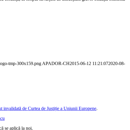
r-logo-tmp-300x159.png
APADOR-CH
2015-06-12 11:21:07
2020-08-
st invalidată de Curtea de Justiție a Uniunii Europene
.
ă se aplică la noi.