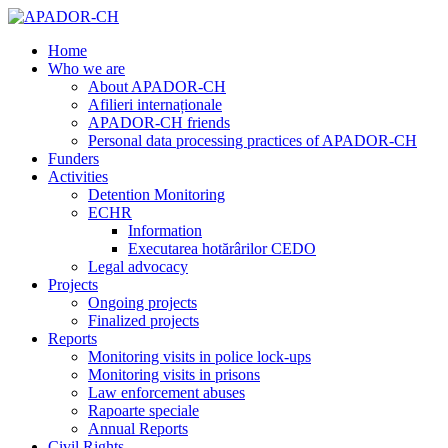
Home
Who we are
About APADOR-CH
Afilieri internaționale
APADOR-CH friends
Personal data processing practices of APADOR-CH
Funders
Activities
Detention Monitoring
ECHR
Information
Executarea hotărârilor CEDO
Legal advocacy
Projects
Ongoing projects
Finalized projects
Reports
Monitoring visits in police lock-ups
Monitoring visits in prisons
Law enforcement abuses
Rapoarte speciale
Annual Reports
Civil Rights