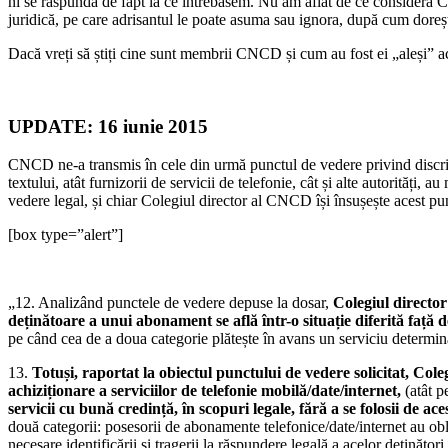
ni se răspundă de fapt la ce întrebasem. Nu am aflat de ce consideră 
juridică, pe care adrisantul le poate asuma sau ignora, după cum dor
Dacă vreți să știți cine sunt membrii CNCD și cum au fost ei „aleși” 
UPDATE: 16 iunie 2015
CNCD ne-a transmis în cele din urmă punctul de vedere privind discri
textului, atât furnizorii de servicii de telefonie, cât și alte autorități,
vedere legal, și chiar Colegiul director al CNCD își însușește acest pu
[box type=”alert”]
„12. Analizând punctele de vedere depuse la dosar,
Colegiul director
deținătoare a unui abonament se află într-o situație diferită față 
pe când cea de a doua categorie plătește în avans un serviciu determin
13.
Totuși, raportat la obiectul punctului de vedere solicitat, Col
achiziționare a serviciilor de telefonie mobilă/date/internet,
(atât p
servicii cu bună credință, în scopuri legale, fără a se folosii de a
două categorii: posesorii de abonamente telefonice/date/internet au oblig
necesare identificării și tragerii la răspundere legală a acelor deținători