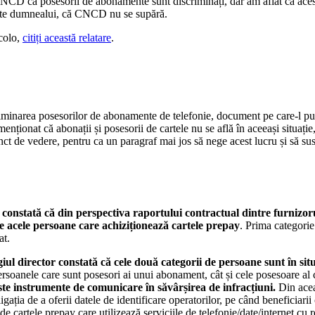
CNCD că posesorii de abonamente sunt discriminați, dar am aflat că aces
ește dumnealui, că CNCD nu se supără.
acolo,
citiți această relatare
.
minarea posesorilor de abonamente de telefonie, document pe care-l pub
 au menționat că abonații și posesorii de cartele nu se află în aceeași situa
nct de vedere, pentru ca un paragraf mai jos să nege acest lucru și să su
 constată că din perspectiva raportului contractual dintre furnizoru
de acele persoane care achiziționează cartele prepay
. Prima categorie
at.
egiul director constată că cele două categorii de persoane sunt în si
ersoanele care sunt posesori ai unui abonament, cât și cele posesoare al 
ceste instrumente de comunicare în săvârșirea de infracțiuni.
Din aceas
ația de a oferii datele de identificare operatorilor, pe când beneficiarii
 de cartele prepay care utilizează serviciile de telefonie/date/internet cu r