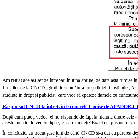
Am reluat același set de întrebări în luna aprilie, de data asta trimis
Juriștilor de la CNCD, girați de semnătura președintelui instituției, Ast
studinte în drept și publicist, care vrea să epateze damele cu cunoștințe
Răspunsul CNCD la întrebările concrete trimise de APADOR-C
După cum puteți vedea, el nu răspunde de fapt la niciuna dintre cele 4 în
aceste puncte de vedere lipsește, care credeți? Exact cel privind disc
În concluzie, au trecut șase luni de când CNCD și-a dat cu părerea desp