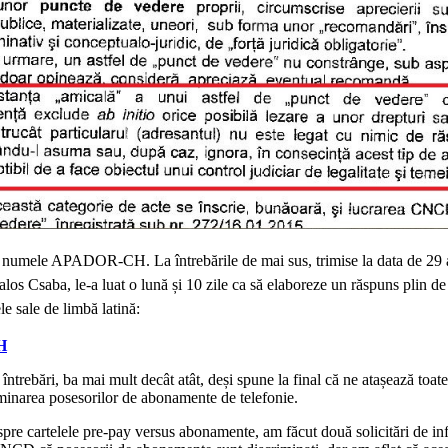
e în numele APADOR-CH. La întrebările de mai sus, trimise la data de 29 
alos Csaba, le-a luat o lună și 10 zile ca să elaboreze un răspuns plin de
le sale de limbă latină:
H
trebări, ba mai mult decât atât, deși spune la final că ne atașează toate 
riminarea posesorilor de abonamente de telefonie.
re cartelele pre-pay versus abonamente, am făcut două solicitări de infor