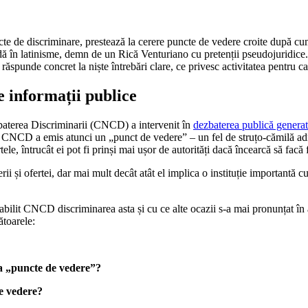
 de discriminare, prestează la cerere puncte de vedere croite după cum 
dă în latinisme, demn de un Rică Venturiano cu pretenții pseudojuridice.
răspunde concret la niște întrebări clare, ce privesc activitatea pentru car
 informații publice
baterea Discriminarii (CNCD) a intervenit în
dezbaterea publică genera
te. CNCD a emis atunci un „punct de vedere” – un fel de struțo-cămilă adm
ele, întrucât ei pot fi prinși mai ușor de autorități dacă încearcă să facă f
și ofertei, dar mai mult decât atât el implica o instituție importantă cu 
tabilit CNCD discriminarea asta și cu ce alte ocazii s-a mai pronunțat î
ătoarele:
a „puncte de vedere”?
e vedere?