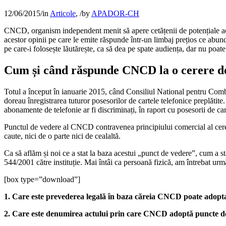
12/06/2015
/
in
Articole
,
/
by
APADOR-CH
CNCD, organism independent menit să apere cetățenii de potențiale acte
acestor opinii pe care le emite răspunde într-un limbaj prețios ce abun
pe care-i folosește lăutărește, ca să dea pe spate audiența, dar nu poate 
Cum și când răspunde CNCD la o cerere de
Totul a început în ianuarie 2015, când Consiliul National pentru Com
doreau înregistrarea tuturor posesorilor de cartele telefonice preplăti
abonamente de telefonie ar fi discriminați, în raport cu posesorii de cart
Punctul de vedere al CNCD contravenea principiului comercial al cererii 
caute, nici de o parte nici de cealaltă.
Ca să aflăm și noi ce a stat la baza acestui „punct de vedere”, cum a s
544/2001 către instituție. Mai întâi ca persoană fizică, am întrebat urm
[box type=”download”]
1. Care este prevederea legală în baza căreia CNCD poate adopt
2. Care este denumirea actului prin care CNCD adoptă puncte d