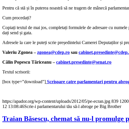
Pentru că stă și în puterea noastră să ne tragem de mânecă parlamentar
Cum procedați?
Copiați textul de mai jos, completați formulele de adresare cu numele par
dați send și gata.
Adresele la care le puteți scrie președintelui Camerei Deputaților și pr
Valeriu Zgonea –
zgonea@cdep.ro
sau
cabinet.presedinte@cdep.
Călin Popescu Tăriceanu –
cabinet.presedinte@senat.ro
Textul scrisorii:
[box type=”download”]
Scrisoare catre parlamentari pentru abro
https://apador.org/wp-content/uploads/2012/05/pe-ecran.jpg
839
1200
12 13:08:46
Scrie-i parlamentarului tău să-l abroge pe Big Brother
Traian Băsescu, chemat să nu-l promulge 