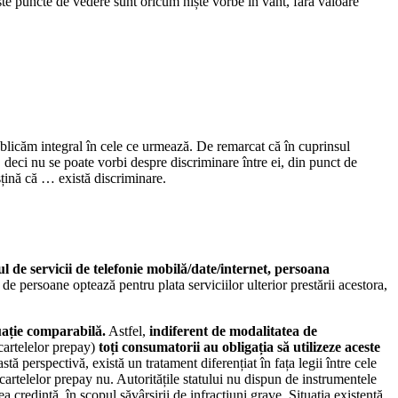
te puncte de vedere sunt oricum niște vorbe în vânt, fără valoare
licăm integral în cele ce urmează. De remarcat că în cuprinsul
ție, deci nu se poate vorbi despre discriminare între ei, din punct de
sțină că … există discriminare.
l de servicii de telefonie mobilă/date/internet, persoana
 de persoane optează pentru plata serviciilor ulterior prestării acestora,
tuație comparabilă.
Astfel,
indiferent de modalitatea de
cartelelor prepay)
toți consumatorii au obligația să utilizeze aceste
tă perspectivă, există un tratament diferențiat în fața legii între cele
 cartelelor prepay nu. Autoritățile statului nu dispun de instrumentele
ea credință, în scopul săvârșirii de infracțiuni grave. Situația existentă