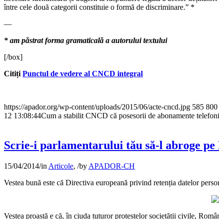
între cele două categorii constituie o formă de discriminare.” *
—
* am păstrat forma gramaticală a autorului textului
[/box]
Citiți
Punctul de vedere al CNCD integral
https://apador.org/wp-content/uploads/2015/06/acte-cncd.jpg
585
800
12 13:08:44
Cum a stabilit CNCD că posesorii de abonamente telefonic
Scrie-i parlamentarului tău să-l abroge pe
15/04/2014
/
in
Articole
,
/
by
APADOR-CH
Vestea bună este că Directiva europeană privind retenția datelor persona
Vestea proastă e că, în ciuda tuturor protestelor societății civile, Româ