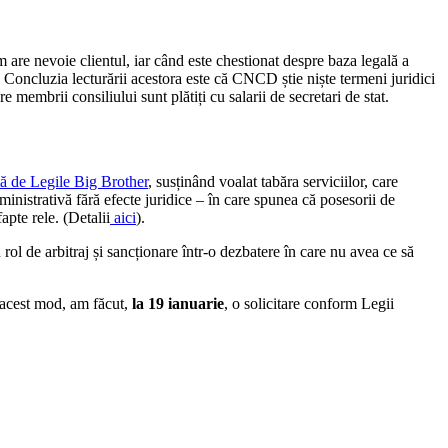
are nevoie clientul, iar când este chestionat despre baza legală a
 Concluzia lecturării acestora este că CNCD știe niște termeni juridici
e membrii consiliului sunt plătiți cu salarii de secretari de stat.
tă de Legile Big Brother
, susținând voalat tabăra serviciilor, care
inistrativă fără efecte juridice – în care spunea că posesorii de
apte rele. (Detalii
aici
).
rol de arbitraj și sancționare într-o dezbatere în care nu avea ce să
n acest mod, am făcut,
la 19 ianuarie
, o solicitare conform Legii