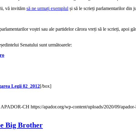
ii, vă invităm
să ne urmați exemplul
și să le scrieți parlamentarilor din
lamentarilor voștri sau ale partidelor cărora vreți să le scrieți, apoi găs
eședintelui Senatului sunt următoarele:
ro
garea Legii 82_2012
[/box]
APADOR-CH
https://apador.org/wp-content/uploads/2020/09/apado
pe Big Brother