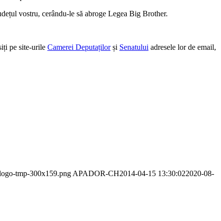
 județul vostru, cerându-le să abroge Legea Big Brother.
iți pe site-urile
Camerei Deputaților
și
Senatului
adresele lor de email,
r-logo-tmp-300x159.png
APADOR-CH
2014-04-15 13:30:02
2020-08-