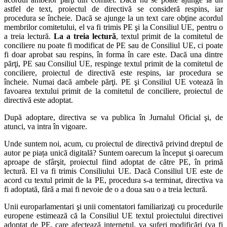
astfel de text, proiectul de directivă se consideră respins, iar
procedura se încheie. Dacă se ajunge la un text care obţine acordul
membrilor comitetului, el va fi trimis PE şi la Consiliul UE, pentru o
a treia lectură.
La a treia lectură
, textul primit de la comitetul de
conciliere nu poate fi modificat de PE sau de Consiliul UE, ci poate
fi doar aprobat sau respins, în forma în care este. Dacă una dintre
părţi, PE sau Consiliul UE, respinge textul primit de la comitetul de
conciliere, proiectul de directivă este respins, iar procedura se
încheie. Numai dacă ambele părţi. PE şi Consiliul UE votează în
favoarea textului primit de la comitetul de conciliere, proiectul de
directivă este adoptat.
După adoptare, directiva se va publica în Jurnalul Oficial şi, de
atunci, va intra în vigoare.
Unde suntem noi, acum, cu proiectul de directivă privind dreptul de
autor pe piața unică digitală? Suntem oarecum la început şi oarecum
aproape de sfârşit, proiectul fiind adoptat de către PE, în primă
lectură. El va fi trimis Consiliului UE. Dacă Consiliul UE este de
acord cu textul primit de la PE, procedura s-a terminat, directiva va
fi adoptată, fără a mai fi nevoie de o a doua sau o a treia lectură.
Unii europarlamentari şi unii comentatori familiarizaţi cu procedurile
europene estimează că la Consiliul UE textul proiectului directivei
adoptat de PE, care afectează internetul, va suferi modificări (va fi