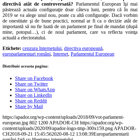
directivă atât de controversată?
Parlamentul European îşi mai
păstrează actuala configuraţie doar câteva luni, pentru că în mai
2019 se va alege unul nou, poate cu altă configuraţie. Dacă vorbim
de onestitate şi de bune practici, normal ar fi ca o decizie atât de
importantă să nu fie luată de un parlament pe final de mandat (după
mine, potopul…), ci de noul parlament, care va reflecta voinţa
actuală a electoratului.
Etichete:
cenzura Internetului
,
directiva europeană
,
europarlamentari români
,
Internet
,
Parlamentul European
Distribuie aceasta pagina:
Share on Facebook
Share on Twitter
Share on WhatsApp
Share on LinkedIn
Share on Reddit
Share by Mail
https://apador.org/wp-content/uploads/2018/09/vot-parlament-
european.jpg
802
1200
APADOR-CH
https://apador.org/wp-
content/uploads/2020/09/apador-logo-tmp-300x159.png
APADOR-
CH
2018-09-21 15:45:56
2020-08-12 13:08:39
Europarlamentarii
români faţă cu libertatea internetului