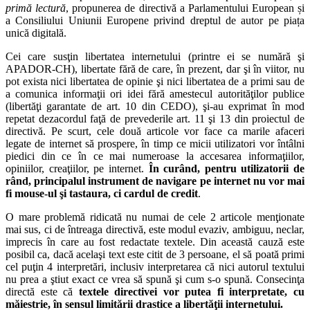
primă lectură
, propunerea de directivă a Parlamentului European și
a Consiliului Uniunii Europene privind dreptul de autor pe piața
unică digitală.
Cei care susţin libertatea internetului (printre ei se numără şi
APADOR-CH), libertate fără de care, în prezent, dar şi în viitor, nu
pot exista nici libertatea de opinie şi nici libertatea de a primi sau de
a comunica informaţii ori idei fără amestecul autorităţilor publice
(libertăţi garantate de art. 10 din CEDO), şi-au exprimat în mod
repetat dezacordul faţă de prevederile art. 11 şi 13 din proiectul de
directivă. Pe scurt, cele două articole vor face ca marile afaceri
legate de internet să prospere, în timp ce micii utilizatori vor întâlni
piedici din ce în ce mai numeroase la accesarea informaţiilor,
opiniilor, creaţiilor, pe internet.
În curând, pentru utilizatorii de
rând, principalul instrument de navigare pe internet nu vor mai
fi mouse-ul şi tastaura, ci cardul de credit
.
O mare problemă ridicată nu numai de cele 2 articole menţionate
mai sus, ci de întreaga directivă, este modul evaziv, ambiguu, neclar,
imprecis în care au fost redactate textele. Din această cauză este
posibil ca, dacă acelaşi text este citit de 3 persoane, el să poată primi
cel puţin 4 interpretări, inclusiv interpretarea că nici autorul textului
nu prea a ştiut exact ce vrea să spună şi cum s-o spună. Consecinţa
directă este că
textele directivei vor putea fi interpretate, cu
măiestrie, în sensul limitării drastice a libertăţii internetului.