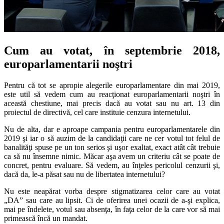
Cum au votat, în septembrie 2018,
europarlamentarii noştri
Pentru că tot se apropie alegerile europarlamentare din mai 2019,
este util să vedem cum au reacţionat europarlamentarii noştri în
această chestiune, mai precis dacă au votat sau nu art. 13 din
proiectul de directivă, cel care instituie cenzura internetului.
Nu de alta, dar e aproape campania pentru europarlamentarele din
2019 şi iar o să auzim de la candidaţii care ne cer votul tot felul de
banalităţi spuse pe un ton serios şi uşor exaltat, exact atât cât trebuie
ca să nu însemne nimic. Măcar aşa avem un criteriu cât se poate de
concret, pentru evaluare. Să vedem, au înţeles pericolul cenzurii şi,
dacă da, le-a păsat sau nu de libertatea internetului?
Nu este neapărat vorba despre stigmatizarea celor care au votat
„DA” sau care au lipsit. Ci de oferirea unei ocazii de a-şi explica,
mai pe îndelete, votul sau absenţa, în faţa celor de la care vor să mai
primească încă un mandat.