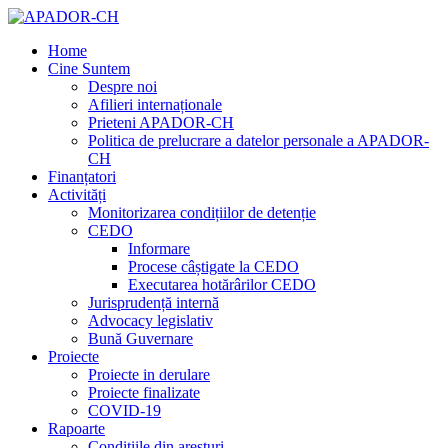
Home
Cine Suntem
Despre noi
Afilieri internaționale
Prieteni APADOR-CH
Politica de prelucrare a datelor personale a APADOR-
CH
Finanțatori
Activități
Monitorizarea condițiilor de detenție
CEDO
Informare
Procese câștigate la CEDO
Executarea hotărârilor CEDO
Jurisprudență internă
Advocacy legislativ
Bună Guvernare
Proiecte
Proiecte in derulare
Proiecte finalizate
COVID-19
Rapoarte
Condițiile din aresturi