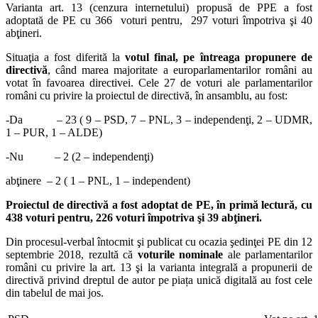
Varianta art. 13 (cenzura internetului) propusă de PPE a fost
adoptată de PE cu 366 voturi pentru, 297 voturi împotriva şi 40
abţineri.
Situaţia a fost diferită la
votul final, pe întreaga propunere de
directivă
, când marea majoritate a europarlamentarilor români au
votat în favoarea directivei. Cele 27 de voturi ale parlamentarilor
români cu privire la proiectul de directivă, în ansamblu, au fost:
-Da – 23 ( 9 – PSD, 7 – PNL, 3 – independenţi, 2 – UDMR,
1 – PUR, 1 – ALDE)
-Nu – 2 (2 – independenţi)
abţinere – 2 ( 1 – PNL, 1 – independent)
Proiectul de directivă a fost adoptat de PE, în primă lectură, cu
438 voturi pentru, 226 voturi împotriva şi 39 abţineri.
Din procesul-verbal întocmit şi publicat cu ocazia şedinţei PE din 12
septembrie 2018, rezultă că
voturile nominale
ale parlamentarilor
români cu privire la art. 13 şi la varianta integrală a propunerii de
directivă privind dreptul de autor pe piața unică digitală au fost cele
din tabelul de mai jos.