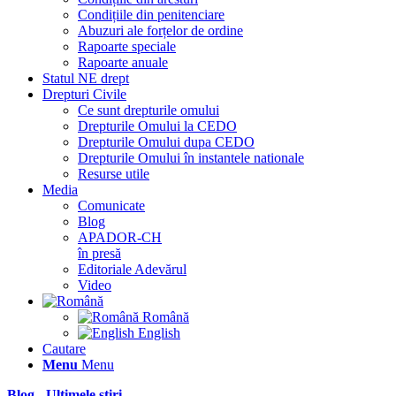
Condițiile din penitenciare
Abuzuri ale forțelor de ordine
Rapoarte speciale
Rapoarte anuale
Statul NE drept
Drepturi Civile
Ce sunt drepturile omului
Drepturile Omului la CEDO
Drepturile Omului dupa CEDO
Drepturile Omului în instantele nationale
Resurse utile
Media
Comunicate
Blog
APADOR-CH
în presă
Editoriale Adevărul
Video
Română
English
Cautare
Menu
Menu
Blog - Ultimele știri