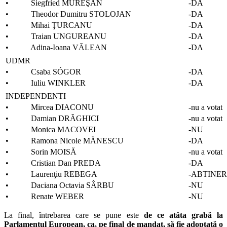
• Siegfried MUREŞAN
-DA
• Theodor Dumitru STOLOJAN
-DA
• Mihai ŢURCANU
-DA
• Traian UNGUREANU
-DA
• Adina-Ioana VĂLEAN
-DA
UDMR
• Csaba SÓGOR
-DA
• Iuliu WINKLER
-DA
INDEPENDENTI
• Mircea DIACONU
-nu a votat
• Damian DRĂGHICI
-nu a votat
• Monica MACOVEI
-NU
• Ramona Nicole MĂNESCU
-DA
• Sorin MOISĂ
-nu a votat
• Cristian Dan PREDA
-DA
• Laurenţiu REBEGA
-ABTINE
• Daciana Octavia SÂRBU
-NU
• Renate WEBER
-NU
La final, întrebarea care se pune este
de ce atâta grabă la
Parlamentul European, ca, pe final de mandat, să fie adoptată o