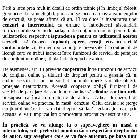
Fără a intra prea mult în detalii de ordin tehnic şi în limbajul folosit,
greu accesibil şi inteligibil, prin care se încearcă mascarea intenţiilor
de cenzură, se poate afirma că art. 13 va duce la instaurarea unei
cenzuri a internetului
, ca urmare a introducerii răspunderii
furnizorilor de servicii de partajare de conținuturi online pentru fapta
utilizatorilor, respectiv
răspunderea pentru ca utilizatorii acestor
servicii să încarce (upload) opere, creaţii etc. în strictă
conformitate
cu termenii și condițiile prevăzute în contractul de
licență care va trebui încheiat între furnizorii de servicii de partajare
de conținuturi online şi titularii de drepturi de autor.
De asemenea, art. 13 prevede
cooperarea
între furnizorii de servicii
de conținut online și titularii de drepturi pentru a garanta că, în
cadrul serviciilor lor, nu sunt disponibile opere sau alte obiecte
protejate neautorizate. Această cooperare obligă furnizorul de
servicii de partajare de conținuturi online să
elimine conținuturile
presupuse că încalcă drepturile de autor. Adică, furnizorul de
servicii online va practica, în masă, cenzura. Celui căruia i se şterge
conţinutul încărcat i s-a dat dreptul să facă reclamaţie, dar, prin
aceasta, el va fi implicat într-o procedură birocratică descurajantă.
În practică, se va ajunge la o supraveghere în masă a
internetului, sub pretextul monitorizării respectării drepturilor
de autor, supraveghere care se va face automat, pe baza unui