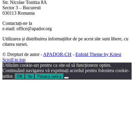
Str. Nicolae Tonitza 8A
Sector 3 – Bucuresti
030113 Romania
Contactați-ne la
e-mail: office@apador.org
Utilizarea și distribuirea informațiilor de pe acest site sunt libere, cu
citarea sursei.
© Drepturi de autor -
APADOR-CH
-
Enfold Theme by Kriesi
Scroll to top
Utilizăm cookie-uri pentru ca site-ul să funcționeze optim.
Continuând navigarea vă exprimați acordul pentru folosirea cookie-
urilor.
OK
No
Privacy policy