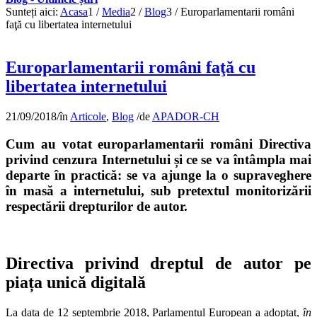
Sunteți aici:
Acasa
1
/
Media
2
/
Blog
3
/
Europarlamentarii români
faţă cu libertatea internetului
Europarlamentarii români faţă cu
libertatea internetului
21/09/2018
/
în
Articole
,
Blog
/
de
APADOR-CH
Cum au votat europarlamentarii români Directiva
privind cenzura Internetului și ce se va întâmpla mai
departe în practică: se va ajunge la o supraveghere
în masă a internetului, sub pretextul monitorizării
respectării drepturilor de autor.
Directiva privind dreptul de autor pe
piața unică digitală
La data de 12 septembrie 2018, Parlamentul European a adoptat,
în