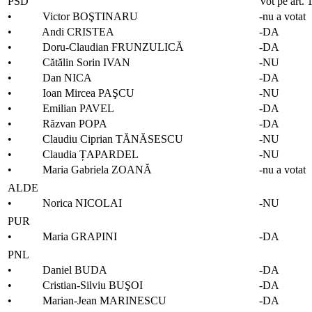
PSD
Vot pe art. 
• Victor BOŞTINARU
-nu a votat
• Andi CRISTEA
-DA
• Doru-Claudian FRUNZULICĂ
-DA
• Cătălin Sorin IVAN
-NU
• Dan NICA
-DA
• Ioan Mircea PAŞCU
-NU
• Emilian PAVEL
-DA
• Răzvan POPA
-DA
• Claudiu Ciprian TĂNĂSESCU
-NU
• Claudia ȚAPARDEL
-NU
• Maria Gabriela ZOANĂ
-nu a votat
ALDE
• Norica NICOLAI
-NU
PUR
• Maria GRAPINI
-DA
PNL
• Daniel BUDA
-DA
• Cristian-Silviu BUŞOI
-DA
• Marian-Jean MARINESCU
-DA