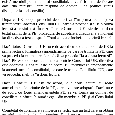
există membrii permanenţi ai consiliului, el va fi format, de fiecare
dată, din miniştrii care răspund de domeniul de politică supus
discuțiilor la acel consiliu).
După ce PE adoptă proiectul de directivă (“în primă lectură”), va
trimite textul adoptat Consiliului UE, care va proceda şi el la o primă
lectură a acestui text. În cazul în care Consiliul UE este de acord cu
textul primit de la PE, procedura de adoptare a directivei s-a încheiat
iar directiva a fost adoptată. Totul se poate încheia la o primă lectură.
Dacă, totuşi, Consiliul UE nu e de acord cu textul adoptat de PE la
prima lectură, formulează amendamente pe care le trimite la PE, care
va proceda la examinarea lor, adică va proceda “
la a doua lectură
”.
Dacă PE este de acord cu amendamentele Consiliului UE, directiva
este adoptată. Dacă nu este de acord, PE formulează amendamente
la amendamentele consiliului, pe care le trimite Consiliului UE, care
va proceda, şi el, la “a doua lectură”.
Dacă, Consiliul UE este de acord, la a doua lectură, cu
toate
amendamentele primite de la PE, directiva este adoptată. Dacă nu e
de acord cu
toate
amendamentele PE, se va forma un comitet de
conciliere, alcătuit, în număr egal, din membri ai PE şi ai Consiliului
UE.
Comitetul de conciliere va încerca să redacteze un text care să obţină
acordul ambelor părţi din comitet. Dacă nu se poate ajunge la un