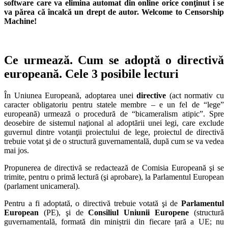
software care va elimina automat din online orice conţinut i se
va părea că încalcă un drept de autor. Welcome to Censorship
Machine!
Ce urmează. Cum se adoptă o directivă
europeană. Cele 3 posibile lecturi
În Uniunea Europeană, adoptarea unei
directive
(act normativ cu
caracter obligatoriu pentru statele membre – e un fel de “lege”
europeană) urmează o procedură de “bicameralism atipic”. Spre
deosebire de sistemul naţional al adoptării unei legi, care exclude
guvernul dintre votanţii proiectului de lege, proiectul de directivă
trebuie votat şi de o structură guvernamentală, după cum se va vedea
mai jos.
Propunerea de directivă se redactează de Comisia Europeană şi se
trimite, pentru o primă lectură (şi aprobare), la Parlamentul European
(parlament unicameral).
Pentru a fi adoptată, o directivă trebuie votată şi de
Parlamentul
European
(PE), şi de
Consiliul Uniunii Europene
(structură
guvernamentală, formată din miniștrii din fiecare țară a UE; nu