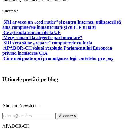
Citeste si:
SRI ar vrea un „cod rutier” și pentru Internet: utilizatorii să
aibă computerele înmatriculate și cu ITP-ul la zi
Ce așteaptă românii de la UE
Merg românii la alegerile parlamentare?
SRI vrea să ne „repare” computerele cu forța
APADOR-CH salută rezoluția Parlamentului European
privind închisorile CIA
Cine mai poate opri promulgarea legii cartelelor pre-pay
Ultimele postări pe blog
Abonare Newsletter:
APADOR-CH