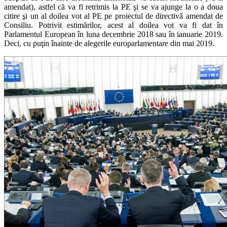
amendat), astfel că va fi retrimis la PE şi se va ajunge la o a doua
citire şi un al doilea vot al PE pe proiectul de directivă amendat de
Consiliu. Potrivit estimărilor, acest al doilea vot va fi dat în
Parlamentul European în luna decembrie 2018 sau în ianuarie 2019.
Deci, cu puţin înainte de alegerile europarlamentare din mai 2019.