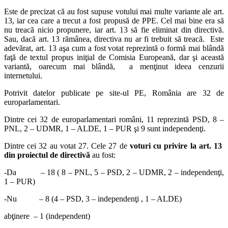
Este de precizat că au fost supuse votului mai multe variante ale art.
13, iar cea care a trecut a fost propusă de PPE. Cel mai bine era să
nu treacă nicio propunere, iar art. 13 să fie eliminat din directivă.
Sau, dacă art. 13 rămânea, directiva nu ar fi trebuit să treacă. Este
adevărat, art. 13 aşa cum a fost votat reprezintă o formă mai blândă
faţă de textul propus iniţial de Comisia Europeană, dar şi această
variantă, oarecum mai blândă, a menţinut ideea cenzurii
internetului.
Potrivit datelor publicate pe site-ul PE, România are 32 de
europarlamentari.
Dintre cei 32 de europarlamentari români, 11 reprezintă PSD, 8 –
PNL, 2 – UDMR, 1 – ALDE, 1 – PUR şi 9 sunt independenţi.
Dintre cei 32 au votat 27. Cele 27 de
voturi cu privire la art. 13
din proiectul de directivă
au fost:
-Da – 18 ( 8 – PNL, 5 – PSD, 2 – UDMR, 2 – independenţi,
1 – PUR)
-Nu – 8 (4 – PSD, 3 – independenţi , 1 – ALDE)
abţinere – 1 (independent)