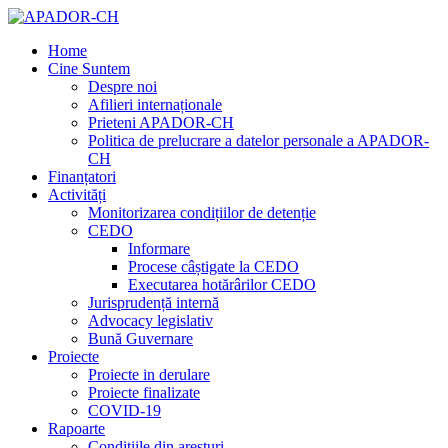
Home
Cine Suntem
Despre noi
Afilieri internaționale
Prieteni APADOR-CH
Politica de prelucrare a datelor personale a APADOR-
CH
Finanțatori
Activități
Monitorizarea condițiilor de detenție
CEDO
Informare
Procese câștigate la CEDO
Executarea hotărârilor CEDO
Jurisprudență internă
Advocacy legislativ
Bună Guvernare
Proiecte
Proiecte in derulare
Proiecte finalizate
COVID-19
Rapoarte
Condițiile din aresturi