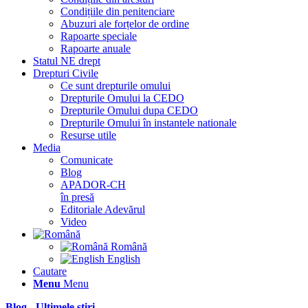
Condițiile din penitenciare
Abuzuri ale forțelor de ordine
Rapoarte speciale
Rapoarte anuale
Statul NE drept
Drepturi Civile
Ce sunt drepturile omului
Drepturile Omului la CEDO
Drepturile Omului dupa CEDO
Drepturile Omului în instantele nationale
Resurse utile
Media
Comunicate
Blog
APADOR-CH
în presă
Editoriale Adevărul
Video
Română
English
Cautare
Menu
Menu
Blog - Ultimele știri