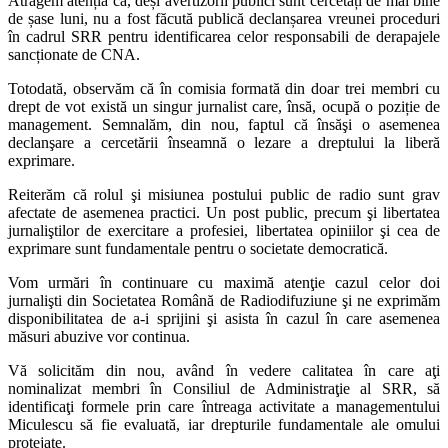
Atragem atenția că, deși avertizorii publici sunt cercetați de mai bine
de șase luni, nu a fost făcută publică declanșarea vreunei proceduri
în cadrul SRR pentru identificarea celor responsabili de derapajele
sancționate de CNA.
Totodată, observăm că în comisia formată din doar trei membri cu
drept de vot există un singur jurnalist care, însă, ocupă o poziție de
management. Semnalăm, din nou, faptul că însăşi o asemenea
declanşare a cercetării înseamnă o lezare a dreptului la liberă
exprimare.
Reiterăm că rolul şi misiunea postului public de radio sunt grav
afectate de asemenea practici. Un post public, precum şi libertatea
jurnaliştilor de exercitare a profesiei, libertatea opiniilor şi cea de
exprimare sunt fundamentale pentru o societate democratică.
Vom urmări în continuare cu maximă atenţie cazul celor doi
jurnalişti din Societatea Română de Radiodifuziune şi ne exprimăm
disponibilitatea de a-i sprijini şi asista în cazul în care asemenea
măsuri abuzive vor continua.
Vă solicităm din nou, având în vedere calitatea în care aţi
nominalizat membri în Consiliul de Administraţie al SRR, să
identificaţi formele prin care întreaga activitate a managementului
Miculescu să fie evaluată, iar drepturile fundamentale ale omului
protejate.