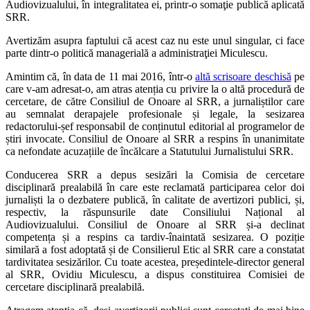
Audiovizualului, în integralitatea ei, printr-o somaţie publică aplicată
SRR.
Avertizăm asupra faptului că acest caz nu este unul singular, ci face
parte dintr-o politică managerială a administraţiei Miculescu.
Amintim că, în data de 11 mai 2016, într-o
altă scrisoare deschisă
pe
care v-am adresat-o, am atras atenția cu privire la o altă procedură de
cercetare, de către Consiliul de Onoare al SRR, a jurnaliștilor care
au semnalat derapajele profesionale și legale, la sesizarea
redactorului-șef responsabil de conținutul editorial al programelor de
știri invocate. Consiliul de Onoare al SRR a respins în unanimitate
ca nefondate acuzațiile de încălcare a Statutului Jurnalistului SRR.
Conducerea SRR a depus sesizări la Comisia de cercetare
disciplinară prealabilă în care este reclamată participarea celor doi
jurnaliști la o dezbatere publică, în calitate de avertizori publici, și,
respectiv, la răspunsurile date Consiliului Național al
Audiovizualului. Consiliul de Onoare al SRR și-a declinat
competența și a respins ca tardiv-înaintată sesizarea. O poziție
similară a fost adoptată și de Consilierul Etic al SRR care a constatat
tardivitatea sesizărilor. Cu toate acestea, președintele-director general
al SRR, Ovidiu Miculescu, a dispus constituirea Comisiei de
cercetare disciplinară prealabilă.