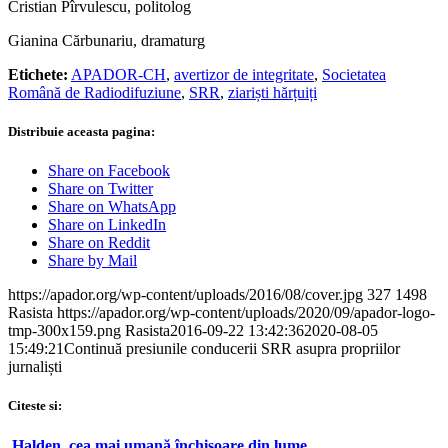
Cristian Pîrvulescu, politolog
Gianina Cărbunariu, dramaturg
Etichete:
APADOR-CH
,
avertizor de integritate
,
Societatea
Română de Radiodifuziune
,
SRR
,
ziariști hărțuiți
Distribuie aceasta pagina:
Share on Facebook
Share on Twitter
Share on WhatsApp
Share on LinkedIn
Share on Reddit
Share by Mail
https://apador.org/wp-content/uploads/2016/08/cover.jpg
327
1498
Rasista
https://apador.org/wp-content/uploads/2020/09/apador-logo-
tmp-300x159.png
Rasista
2016-09-22 13:42:36
2020-08-05
15:49:21
Continuă presiunile conducerii SRR asupra propriilor
jurnaliști
Citeste si:
Halden, cea mai umană închisoare din lume