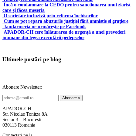
Încă o condamnare la CEDO pentru sancționarea unui ziarist
care-și făcea meseria
O societate incluzivă prin reforma închisorilor
Cum se pot repara abuzurile justiției fără amnistie și grațiere
Jandarmeria ne urmărește pe Facebook
APADOR-CH cere înlăturarea de urgență a unei prevederi
inumane din legea executării pedepselor
Ultimele postări pe blog
Abonare Newsletter:
APADOR-CH
Str. Nicolae Tonitza 8A
Sector 3 – Bucuresti
030113 Romania
Contactați-ne la