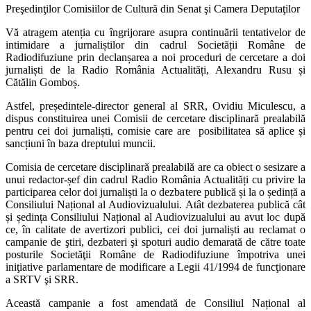
Preşedinţilor Comisiilor de Cultură din Senat şi Camera Deputaţilor
Vă atragem atenția cu îngrijorare asupra continuării tentativelor de
intimidare a jurnaliștilor din cadrul Societății Române de
Radiodifuziune prin declanșarea a noi proceduri de cercetare a doi
jurnaliști de la Radio România Actualități, Alexandru Rusu și
Cătălin Gomboș.
Astfel, președintele-director general al SRR, Ovidiu Miculescu, a
dispus constituirea unei Comisii de cercetare disciplinară prealabilă
pentru cei doi jurnaliști, comisie care are posibilitatea să aplice și
sancțiuni în baza dreptului muncii.
Comisia de cercetare disciplinară prealabilă are ca obiect o sesizare a
unui redactor-șef din cadrul Radio România Actualități cu privire la
participarea celor doi jurnaliști la o dezbatere publică și la o ședință a
Consiliului Național al Audiovizualului. Atât dezbaterea publică cât
și ședința Consiliului Național al Audiovizualului au avut loc după
ce, în calitate de avertizori publici, cei doi jurnaliști au reclamat o
campanie de ştiri, dezbateri şi spoturi audio demarată de către toate
posturile Societăţii Române de Radiodifuziune împotriva unei
iniţiative parlamentare de modificare a Legii 41/1994 de funcţionare
a SRTV şi SRR.
Această campanie a fost amendată de Consiliul Național al