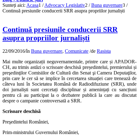
Sunteți aici:
Acasa
1
/
Advocacy Legislativ
2
/
Buna guvernare
3
/
Continuă presiunile conducerii SRR asupra propriilor jurnaliști
Continuă presiunile conducerii SRR
asupra propriilor jurnaliști
22/09/2016
/
în
Buna guvernare
,
Comunicate
/
de
Rasista
Mai multe organizații neguvernamentale, printre care și APADOR-
CH, au trimis astăzi o scrisoare deschisă președintelui, premierului și
preşedinţilor Comisiilor de Cultură din Senat şi Camera Deputaţilor,
prin care le cer să se implice în cercetarea situației care trenează de
câteva luni în Societatea Română de Radiodifuziune (SRR), unde
doi jurnaliști sunt cercetați disciplinar și amenințați cu sancțiuni
pentru că au participat la o dezbatere publică la care au discutat
despre o campanie controversată a SRR.
Scrisoare deschisă
Preşedintelui României,
Prim-ministrului Guvernului României,