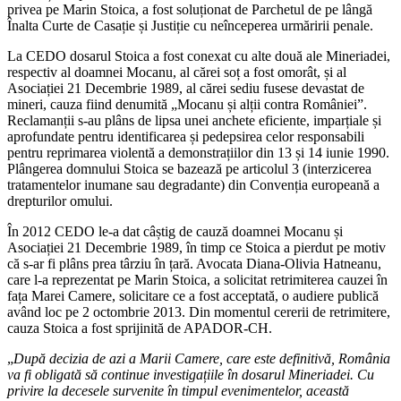
privea pe Marin Stoica, a fost soluționat de Parchetul de pe lângă
Înalta Curte de Casație și Justiție cu neînceperea urmăririi penale.
La CEDO dosarul Stoica a fost conexat cu alte două ale Mineriadei,
respectiv al doamnei Mocanu, al cărei soț a fost omorât, și al
Asociației 21 Decembrie 1989, al cărei sediu fusese devastat de
mineri, cauza fiind denumită „Mocanu și alții contra României”.
Reclamanții s-au plâns de lipsa unei anchete eficiente, imparțiale și
aprofundate pentru identificarea și pedepsirea celor responsabili
pentru reprimarea violentă a demonstrațiilor din 13 și 14 iunie 1990.
Plângerea domnului Stoica se bazează pe articolul 3 (interzicerea
tratamentelor inumane sau degradante) din Convenția europeană a
drepturilor omului.
În 2012 CEDO le-a dat câștig de cauză doamnei Mocanu și
Asociației 21 Decembrie 1989, în timp ce Stoica a pierdut pe motiv
că s-ar fi plâns prea târziu în țară. Avocata Diana-Olivia Hatneanu,
care l-a reprezentat pe Marin Stoica, a solicitat retrimiterea cauzei în
fața Marei Camere, solicitare ce a fost acceptată, o audiere publică
având loc pe 2 octombrie 2013. Din momentul cererii de retrimitere,
cauza Stoica a fost sprijinită de APADOR-CH.
„
După decizia de azi a Marii Camere, care este definitivă, România
va fi obligată să continue investigațiile în dosarul Mineriadei. Cu
privire la decesele survenite în timpul evenimentelor, această