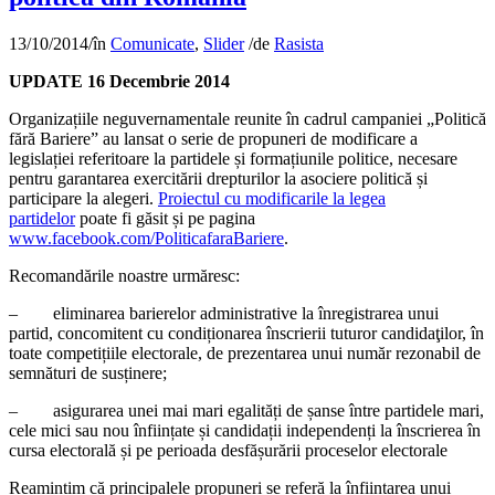
13/10/2014
/
în
Comunicate
,
Slider
/
de
Rasista
UPDATE 16 Decembrie 2014
Organizațiile neguvernamentale reunite în cadrul campaniei „Politică
fără Bariere” au lansat o serie de propuneri de modificare a
legislației referitoare la partidele și formațiunile politice, necesare
pentru garantarea exercitării drepturilor la asociere politică și
participare la alegeri.
Proiectul cu modificarile la legea
partidelor
poate fi găsit și pe pagina
www.facebook.com/PoliticafaraBariere
.
Recomandările noastre urmăresc:
– eliminarea barierelor administrative la înregistrarea unui
partid, concomitent cu condiționarea înscrierii tuturor candidaţilor, în
toate competițiile electorale, de prezentarea unui număr rezonabil de
semnături de susținere;
– asigurarea unei mai mari egalități de șanse între partidele mari,
cele mici sau nou înființate și candidații independenți la înscrierea în
cursa electorală și pe perioada desfășurării proceselor electorale
Reamintim că principalele propuneri se referă la înființarea unui