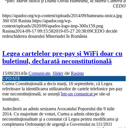
*foto: Marin Stoica și Diana Olivia Hatneanu, la Marea Cameră a
CEDO
https://apador.org/wp-content/uploads/2014/09/hatneanu-stoica.jpg
360
650
Rasista
https://apador.org/wp-
content/uploads/2020/09/apador-logo-tmp-300x159.png
Rasista
2014-09-17 09:15:58
2019-05-27 20:38:09
CEDO decide
redeschiderea dosarului Mineriadei în România
Legea cartelelor pre-pay și WiFi doar cu
buletinul, declarată neconstituțională
15/09/2014
/
în
Comunicate
,
Slider
/
de
Rasista
UPDATE
Curtea Constituțională a decis marți, 16 septembrie, că Legea
referitoare la identificarea utilizatorilor de cartele telefonice pre-pay
este neconstituțională, se anunță
într-un comunicat
pe site-ul
instituției.
Judecătorii au admis sesizarea Avocatului Poporului din 9 iulie
2014. Cu majoritate de voturi, Curtea a admis obiecţia de
neconstituţionalitate şi a constatat că Legea pentru modificarea şi
completarea Ordonanţei de urgenţă a Guvernului nr.111/2011