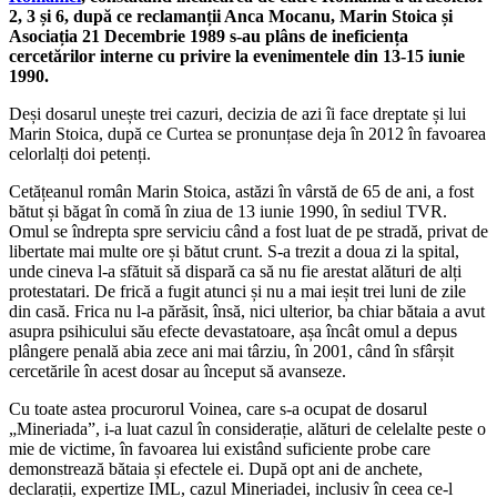
2, 3 și 6, după ce reclamanții Anca Mocanu, Marin Stoica și
Asociația 21 Decembrie 1989 s-au plâns de ineficiența
cercetărilor interne cu privire la evenimentele din 13-15 iunie
1990.
Deși dosarul unește trei cazuri, decizia de azi îi face dreptate și lui
Marin Stoica, după ce Curtea se pronunțase deja în 2012 în favoarea
celorlalți doi petenți.
Cetățeanul român Marin Stoica, astăzi în vârstă de 65 de ani, a fost
bătut și băgat în comă în ziua de 13 iunie 1990, în sediul TVR.
Omul se îndrepta spre serviciu când a fost luat de pe stradă, privat de
libertate mai multe ore și bătut crunt. S-a trezit a doua zi la spital,
unde cineva l-a sfătuit să dispară ca să nu fie arestat alături de alți
protestatari. De frică a fugit atunci și nu a mai ieșit trei luni de zile
din casă. Frica nu l-a părăsit, însă, nici ulterior, ba chiar bătaia a avut
asupra psihicului său efecte devastatoare, așa încât omul a depus
plângere penală abia zece ani mai târziu, în 2001, când în sfârșit
cercetările în acest dosar au început să avanseze.
Cu toate astea procurorul Voinea, care s-a ocupat de dosarul
„Mineriada”, i-a luat cazul în considerație, alături de celelalte peste o
mie de victime, în favoarea lui existând suficiente probe care
demonstrează bătaia și efectele ei. După opt ani de anchete,
declarații, expertize IML, cazul Mineriadei, inclusiv în ceea ce-l