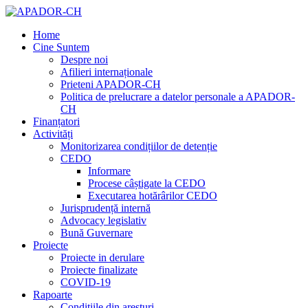
Home
Cine Suntem
Despre noi
Afilieri internaționale
Prieteni APADOR-CH
Politica de prelucrare a datelor personale a APADOR-
CH
Finanțatori
Activități
Monitorizarea condițiilor de detenție
CEDO
Informare
Procese câștigate la CEDO
Executarea hotărârilor CEDO
Jurisprudență internă
Advocacy legislativ
Bună Guvernare
Proiecte
Proiecte in derulare
Proiecte finalizate
COVID-19
Rapoarte
Condițiile din aresturi