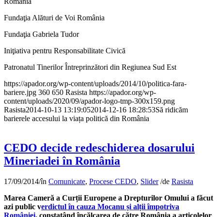
România
Fundaţia Alături de Voi România
Fundaţia Gabriela Tudor
Iniţiativa pentru Responsabilitate Civică
Patronatul Tinerilor Întreprinzători din Regiunea Sud Est
https://apador.org/wp-content/uploads/2014/10/politica-fara-
bariere.jpg
360
650
Rasista
https://apador.org/wp-
content/uploads/2020/09/apador-logo-tmp-300x159.png
Rasista
2014-10-13 13:19:05
2014-12-16 18:28:53
Să ridicăm
barierele accesului la viața politică din România
CEDO decide redeschiderea dosarului
Mineriadei în România
17/09/2014
/
în
Comunicate
,
Procese CEDO
,
Slider
/
de
Rasista
Marea Cameră a Curții Europene a Drepturilor Omului a făcut
azi public v
erdictul în cauza Mocanu și alții împotriva
României
, constatând încălcarea de către România a articolelor