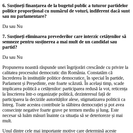
6. Susțineți finanțarea de la bugetul public a tuturor partidelor
politice proporțional cu numărul de voturi, indiferent dacă sunt
sau nu parlamentare?
Da sau Nu
7. Susțineți eliminarea prevederilor care interzic cetățenilor să
semneze pentru susținerea a mai mult de un candidat sau
partid?
Da sau Nu
Propunerea noastră răspunde unei îngrijorări crescânde cu privire la
calitatea procesului democratic din România. Constatăm că
încrederea în instituțiile politice democratice, în special în partide,
Parlament și Președinte, este foarte scăzută. În același timp, scade
implicarea politică a cetățenilor: participarea redusă la vot, reticența
la înscrierea într-o organizație politică, dezinteresul față de
participarea la deciziile autorităților alese, stigmatizarea politicii ca
întreg. Toate acestea contribuie la slăbirea democrației și pot avea
consecințe negative foarte grave pe termen mediu și lung. Este
necesar să luăm măsuri înainte ca situația să se deterioreze și mai
mult.
Unul dintre cele mai importante motive care determină aceste