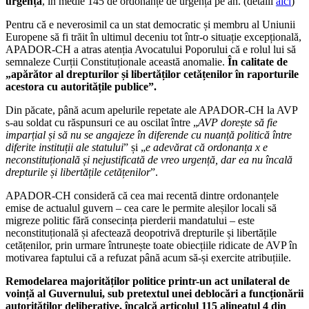
urgență
, în medie 145 de ordonanțe de urgență pe an. (detalii
aici
)
Pentru că e neverosimil ca un stat democratic și membru al Uniunii
Europene să fi trăit în ultimul deceniu tot într-o situație excepțională,
APADOR-CH a atras atenția Avocatului Poporului că e rolul lui să
semnaleze Curții Constituționale această anomalie.
În calitate de
„apărător al drepturilor și libertăților cetățenilor în raporturile
acestora cu autoritățile publice”.
Din păcate, până acum apelurile repetate ale APADOR-CH la AVP
s-au soldat cu răspunsuri ce au oscilat între „
AVP dorește să fie
imparțial și să nu se angajeze în diferende cu nuanță politică între
diferite instituții ale statului
” și „
e adevărat că ordonanța x e
neconstituțională și nejustificată de vreo urgență, dar ea nu încală
drepturile și libertățile cetățenilor
”.
APADOR-CH consideră că cea mai recentă dintre ordonanțele
emise de actualul guvern – cea care le permite aleșilor locali să
migreze politic fără consecința pierderii mandatului – este
neconstituțională și afectează deopotrivă drepturile și libertățile
cetățenilor, prin urmare întrunește toate obiecțiile ridicate de AVP în
motivarea faptului că a refuzat până acum să-și exercite atribuțiile.
Remodelarea majorităților politice printr-un act unilateral de
voință al Guvernului, sub pretextul unei deblocări a funcționării
autorităților deliberative, încalcă articolul 115 alineatul 4 din