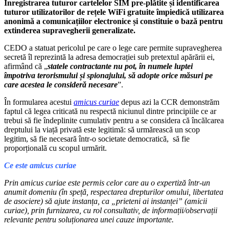
Înregistrarea tuturor cartelelor SIM pre-plătite și identificarea
tuturor utilizatorilor de rețele WiFi gratuite împiedică utilizarea
anonimă a comunicațiilor electronice și constituie o bază pentru
extinderea supravegherii generalizate.
CEDO a statuat pericolul pe care o lege care permite supravegherea
secretă îl reprezintă la adresa democrației sub pretextul apărării ei,
afirmând că „
statele contractante nu pot, în numele luptei
împotriva terorismului și spionajului, să adopte orice măsuri pe
care acestea le consideră necesare
”.
În formularea acestui
amicus curiae
depus azi la CCR demonstrăm
faptul că legea criticată nu respectă niciunul dintre principiile ce ar
trebui să fie îndeplinite cumulativ pentru a se considera că încălcarea
dreptului la viață privată este legitimă: să urmărească un scop
legitim, să fie necesară într-o societate democratică, să fie
proporțională cu scopul urmărit.
Ce este amicus curiae
Prin amicus curiae este permis celor care au o expertiză într-un
anumit domeniu (în speță, respectarea drepturilor omului, libertatea
de asociere) să ajute instanța, ca „prieteni ai instanței” (amicii
curiae), prin furnizarea, cu rol consultativ, de informații/observații
relevante pentru soluționarea unei cauze importante.