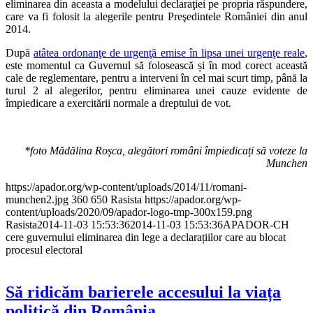
eliminarea din aceasta a modelului declaraţiei pe propria răspundere,
care va fi folosit la alegerile pentru Preşedintele României din anul
2014.
După
atâtea ordonanţe de urgenţă emise în lipsa unei urgenţe reale
,
este momentul ca Guvernul să folosească și în mod corect această
cale de reglementare, pentru a interveni în cel mai scurt timp, până la
turul 2 al alegerilor, pentru eliminarea unei cauze evidente de
împiedicare a exercitării normale a dreptului de vot.
*foto Mădălina Roșca, alegători români împiedicați să voteze la
Munchen
https://apador.org/wp-content/uploads/2014/11/romani-
munchen2.jpg
360
650
Rasista
https://apador.org/wp-
content/uploads/2020/09/apador-logo-tmp-300x159.png
Rasista
2014-11-03 15:53:36
2014-11-03 15:53:36
APADOR-CH
cere guvernului eliminarea din lege a declarațiilor care au blocat
procesul electoral
Să ridicăm barierele accesului la viața
politică din România