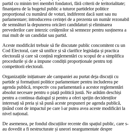
partid cu minim trei membri fondatori, fără criterii de teritorialitate;
finanțarea de la bugetul public a tuturor partidelor politice
proporțional cu numărul de voturi, indiferent dacă sunt sau nu
parlamentare; introducerea cerinței de a prezenta un număr rezonabil
de semnături la depunerea oricărei candidaturi și eliminarea
prevederilor care interzic cetățenilor să semneze pentru susținerea a
mai mult de un candidat sau partid.
Aceste modificări trebuie să fie discutate public concomitent cu un
Cod Electoral, care să unifice și să clarifice legislația și practica
electorală și care să conțină reglementări cu scopul de a simplifica
procedurile și de a impune condiții proporționale pentru toți
competitorii electorali.
Organizațiile inițiatoare ale campaniei au purtat deja discuții cu
partide și formațiuni politice parlamentare pentru includerea pe
agenda publică, respectiv cea parlamentară a acestor reglementări
absolut necesare pentru o piață politică justă. Ne arătăm deschiși
pentru a continua dialogul și pentru a oferi sprijin decidenților
interesați să preia și să pună aceste propuneri pe agenda publică,
ținând cont de impactul pe care l-ar putea avea aceste modificări la
nivel național.
De asemenea, pe fondul discuțiilor recente din spațiul public, care s-
au dovedit a fi nestructurate și uneori neargumentate despre