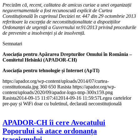
Precizăm că, recent, calitatea de amicus curiae a unei organizații
neguvernamentale a fost recunoscută explicit de Curtea
Constituțională în cuprinsul Deciziei nr. 447 din 29 octombrie 2013
referitoare la excepția de neconstituționalitate a dispozițiilor
Ordonanței de urgență a Guvernului nr.91/2013 privind procedurile
de prevenire a insolvenței și de insolvență.
Semnatari
Asociația pentru Apărarea Drepturilor Omului în România –
Comitetul Helsinki (APADOR-CH)
Asociația pentru tehnologie și Internet (ApTI)
https://apador.org/wp-content/uploads/2014/07/curtea-
constitutionala.jpg
360
650
Rasista
https://apador.org/wp-
content/uploads/2020/09/apador-logo-tmp-300x159.png
Rasista
2014-09-15 11:07:41
2014-09-16 11:59:57
Legea cartelelor
pre-pay și WiFi doar cu buletinul, declarată neconstituțională
APADOR-CH îi cere Avocatului
Poporului să atace ordonanța
traseismului