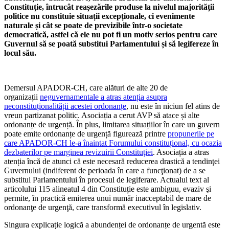
Constituție, întrucât reașezările produse la nivelul majorității
politice nu constituie situații excepționale, ci evenimente
naturale și cât se poate de previzibile într-o societate
democratică, astfel că ele nu pot fi un motiv serios pentru care
Guvernul să se poată substitui Parlamentului și să legifereze în
locul său.
Demersul APADOR-CH, care alături de alte 20 de
organizații
neguvernamentale a atras atenția asupra
neconstituționalității acestei ordonanțe
, nu este în niciun fel atins de
vreun partizanat politic. Asociația a cerut AVP să atace și alte
ordonanțe de urgență. În plus, limitarea situațiilor în care un guvern
poate emite ordonanțe de urgență figurează printre
propunerile pe
care APADOR-CH le-a înaintat Forumului constituțional, cu ocazia
dezbaterilor pe marginea revizuirii Constituției
. Asociația a atras
atenția încă de atunci că este necesară reducerea drastică a tendinţei
Guvernului (indiferent de perioada în care a funcţionat) de a se
substitui Parlamentului în procesul de legiferare. Actualul text al
articolului 115 alineatul 4 din Constituție este ambiguu, evaziv şi
permite, în practică emiterea unui număr inacceptabil de mare de
ordonanţe de urgenţă, care transformă executivul în legislativ.
Singura explicație logică a abundenței de ordonanțe de urgentă este