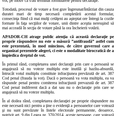
vot, pe motiv că s-au terminat formularele pentru declaraţie.
Totodată, procesul de votare a fost grav îngreunat/întârziat din cauza
duratei mari de timp necesară completării acestui formular,
consecinţa fiind că mai mulţi cetăţeni au aşteptat ore întregi la cozile
formate în faţa secţiilor de votare, unii dintre aceştia nereuşind să
mai acceadă în secţia de votare până la ora încheierii votării.
APADOR-CH atrage public atenţia că această declaraţie pe
proprie răspundere nu este o măsură ”antifraudă” astfel cum
este prezentată, în mod mincinos, de către guvernul care a
organizat prezentele alegeri, ci este o modalitate birocratică de a
împiedica dreptul de vot.
În primul rând, completarea unei declaraţii prin care o persoană se
angajează să nu voteze multiplu este inutilă şi hazliu-absurdă,
întrucât votul multiplu constituie infracţiunea prevăzută de art. 387
Cod penal (frauda la vot). Dacă o persoană va vota multiplu, ea va
răspunde penal pentru comiterea infracţiunii prevazută de art. 387
Cod penal indiferent dacă a dat sau nu o declaraţie prin care se
angajează să nu voteze multiplu.
În al doilea rând, completarea declaraţiei pe proprie răspundere nu
este necesară nici pentru a ţine o evidenţă a persoanelor care votează
şi nu sunt prevăzute în listele electorale permanente, deoarece,
potrivit art. 9 din Legea nr. 370/2014, aceste persoane, care votează