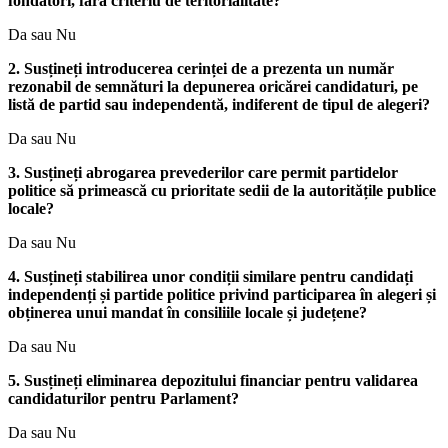
fondatori, fără criteriu de teritorialitate?
Da sau Nu
2. Susțineți introducerea cerinței de a prezenta un număr
rezonabil de semnături la depunerea oricărei candidaturi, pe
listă de partid sau independentă, indiferent de tipul de alegeri?
Da sau Nu
3. Susțineți abrogarea prevederilor care permit partidelor
politice să primească cu prioritate sedii de la autoritățile publice
locale?
Da sau Nu
4. Susțineți stabilirea unor condiții similare pentru candidați
independenți și partide politice privind participarea în alegeri și
obținerea unui mandat în consiliile locale și județene?
Da sau Nu
5. Susțineți eliminarea depozitului financiar pentru validarea
candidaturilor pentru Parlament?
Da sau Nu