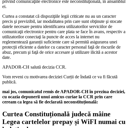
privind comunicaţiile electronice este neconstituţională, în ansamblul
ei.
Curtea a constatat că dispoziţiile legii criticate nu au un caracter
precis şi previzibil, iar modalitatea prin care sunt obţinute şi stocate
datele necesare pentru identificarea utilizatorilor serviciilor de
comunicaţii electronice pentru care plata se face în avans, respectiv a
utilizatorilor conectaţi la puncte de acces la internet nu
reglementează garanții suficiente care să permită asigurarea unei
protecții eficiente a datelor cu caracter personal faţă de riscurile de
abuz, precum şi faţă de orice accesare şi utilizare ilicită a acestor
date.
APADOR-CH salută decizia CCR.
Vom reveni cu motivarea deciziei Curții de îndată ce va fi făcută
publică.
mai jos, comunicatul remis de APADOR-CH în preziua deciziei,
cu ocazia depunerii unui amicus curiae la CCR prin care
ceream ca legea să fie declarată neconstituțională:
Curtea Constituțională judecă mâine
Legea cartelelor prepay și
WiFI
numai cu