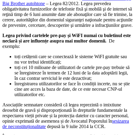
Big Brother autohtone
– Legea 82/2012. Legea prevedea
obligativitatea furnizorilor de telefonie fixă şi mobilă şi de internet să
reţină timp de 6 luni anumite date ale abonaţilor care să fie trimise, la
cerere, autorităţilor din domeniul siguranţei naţionale pentru acţiunile
de prevenire, cercetare, descoperire şi urmărire a infracţiunilor grave.
Legea privind cartelele pre-pay și WiFI numai cu buletinul este
neclară și are influențe asupra mai multor domenii.
De
exemplu:
toți cetățenii care se conectează le sisteme WiFI gratuite sau
nu vor trebui identificați;
toți cei 10 milioane de utilizatori de cartele pre-pay trebuie să
se înregistreze în termen de 12 luni de la data adoptării legii,
în caz contrar serviciul le este dezactivat;
înregistrarea utilizatorilor se face în condiții incerte, nu se știe
cine are acces la baza de date, de ce este necesar CNP-ul
utilizatorilor etc.
Asociațiile semnatare consideră că legea reprezintă o imixtiune
deosebit de gravă și disproporționată în drepturile fundamentale la
respectarea vieții private și la protecția datelor cu caracter personal,
opinie exprimată de asemenea și de Avocatul Poporului în
sesizarea
de neconstituționalitate
depusă la 9 iulie 2014 la CCR.