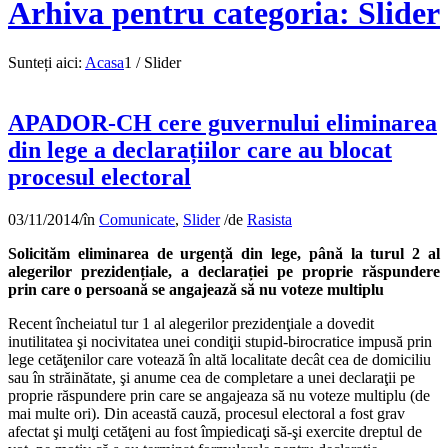
Arhiva pentru categoria: Slider
Sunteți aici:
Acasa
1
/
Slider
APADOR-CH cere guvernului eliminarea
din lege a declarațiilor care au blocat
procesul electoral
03/11/2014
/
în
Comunicate
,
Slider
/
de
Rasista
Solicităm eliminarea de urgență din lege, până la turul 2 al
alegerilor prezidențiale, a declarației pe proprie răspundere
prin care o persoană se angajează să nu voteze multiplu
Recent încheiatul tur 1 al alegerilor prezidenţiale a dovedit
inutilitatea şi nocivitatea unei condiţii stupid-birocratice impusă prin
lege cetăţenilor care votează în altă localitate decât cea de domiciliu
sau în străinătate, şi anume cea de completare a unei declaraţii pe
proprie răspundere prin care se angajeaza să nu voteze multiplu (de
mai multe ori). Din această cauză, procesul electoral a fost grav
afectat şi mulţi cetăţeni au fost împiedicaţi să-şi exercite dreptul de