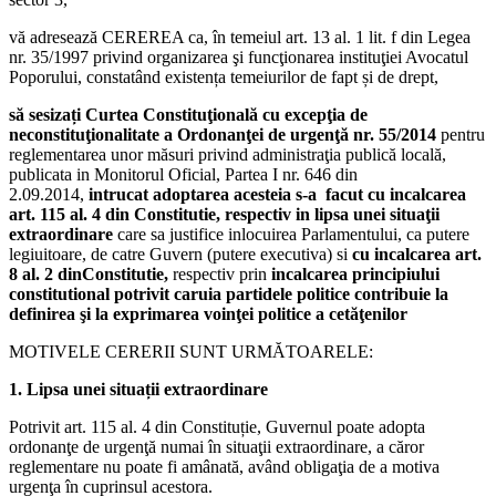
vă adresează CEREREA ca, în temeiul art. 13 al. 1 lit. f din Legea
nr. 35/1997 privind organizarea şi funcţionarea instituţiei Avocatul
Poporului, constatând existența temeiurilor de fapt și de drept,
să sesizați Curtea Constituţională cu excepţia de
neconstituţionalitate a Ordonanţei de urgenţă nr. 55/2014
pentru
reglementarea unor măsuri privind administraţia publică locală,
publicata in Monitorul Oficial, Partea I nr. 646 din
2.09.2014,
intrucat adoptarea acesteia s-a facut cu incalcarea
art. 115 al. 4 din Constitutie, respectiv in lipsa unei situaţii
extraordinare
care sa justifice inlocuirea Parlamentului, ca putere
legiuitoare, de catre Guvern (putere executiva) si
cu incalcarea
art.
8 al. 2 din
Constitutie,
respectiv prin
incalcarea principiului
constitutional potrivit caruia partidele politice contribuie la
definirea şi la exprimarea voinţei politice a cetăţenilor
MOTIVELE CERERII SUNT URMĂTOARELE:
1. Lipsa unei situații extraordinare
Potrivit art. 115 al. 4 din Constituție, Guvernul poate adopta
ordonanţe de urgenţă numai în situaţii extraordinare, a căror
reglementare nu poate fi amânată, având obligaţia de a motiva
urgenţa în cuprinsul acestora.