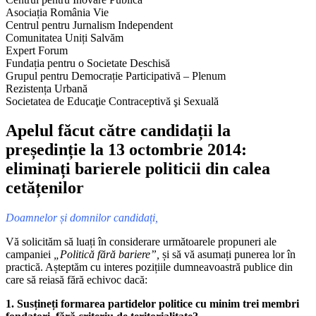
Asociația România Vie
Centrul pentru Jurnalism Independent
Comunitatea Uniți Salvăm
Expert Forum
Fundația pentru o Societate Deschisă
Grupul pentru Democrație Participativă – Plenum
Rezistența Urbană
Societatea de Educaţie Contraceptivă şi Sexuală
Apelul făcut către candidații la
președinție la 13 octombrie 2014:
eliminați barierele politicii din calea
cetățenilor
Doamnelor și domnilor candidați,
Vă solicităm să luați în considerare următoarele propuneri ale
campaniei
„Politică fără bariere”,
și să vă asumați punerea lor în
practică. Așteptăm cu interes pozițiile dumneavoastră publice din
care să reiasă fără echivoc dacă:
1. Susțineți formarea partidelor politice cu minim trei membri