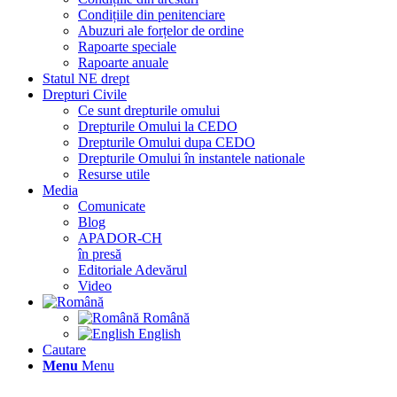
Condițiile din penitenciare
Abuzuri ale forțelor de ordine
Rapoarte speciale
Rapoarte anuale
Statul NE drept
Drepturi Civile
Ce sunt drepturile omului
Drepturile Omului la CEDO
Drepturile Omului dupa CEDO
Drepturile Omului în instantele nationale
Resurse utile
Media
Comunicate
Blog
APADOR-CH
în presă
Editoriale Adevărul
Video
Română
English
Cautare
Menu
Menu