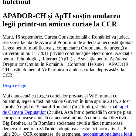
buletinul
APADOR-CH și ApTI susțin anularea
legii printr-un amicus curiae la CCR
Marți, 16 septembrie, Curtea Constituțională a României va judeca
sesizarea făcută de Avocatul Poporului de a declara neconstituțională
Legea pentru modificarea şi completarea Ordonanţei de urgenţă a
Guvernului nr. 111/2011 privind comunicaţiile electronice. Asociația
pentru Tehnologie şi Internet (ApTI) și Asociația pentru Apărarea
Drepturilor Omului în România – Comitetul Helsinki – APADOR-
CH susțin demersul AVP printr-un amicus curiae depus astăzi la
CCR.
Despre lege
Mai cunoscută ca Legea cartelelor pre-pay și WiFI numai cu
buletinul, legea a fost inițiată de Guvern în luna aprilie 2014, a fost
aprobată rapid de Senatul României (în 2 iunie), și chiar mai
rapid
de Camera Deputaților
(2 iulie). Asta într-o perioadă în care pe plan
european fusese anulată ca neconstituțională cunoscuta Directivă
Big Brother, iar în România societatea civilă a făcut numeroase
demersuri pentru a zădărnici adoptarea acestui act normativ. La 8
iulie 2014 CCR constatase, de asemenea,
neconstituționalitatea legii