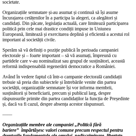
societate.
Organizațiile semnatare și-au asumat și continuă să își asume
încurajarea cetățenilor în a participa la alegeri, ca alegători și
candidați. Din păcate, legislația actuală, care limitează participarea
politică prin cele mai drastice condiții impuse in Uniunea
Europeană, limitează și exercitarea deplină și eficientă a acestui rol
important al societății civile.
Sperăm să vă definiți o poziție publică în perioada campaniei
electorale și – foarte important – să vă asumați, împreună cu
partidele care v-au nominalizat sau grupul de susținători, această
reformă indispensabilă regenerării democratice a României.
Având în vedere faptul că într-o campanie electorală candidații
trebuie să preia din subiectele și întrebările venite din partea
societății, organizațiile semnatare își vor informa membrii,
susținătorii și beneficiarii, precum și publicul larg, despre
răspunsurile primite din partea candidaților la funcția de Președinte
și, dacă va fi cazul, despre absența acestor răspunsuri.
––––
Organizațiile membre ale campaniei „Politică fără
bariere” împărtășesc valori comune precum respectul pentru
drepturile fundamentale ale omului, nediscriminare, libertate,