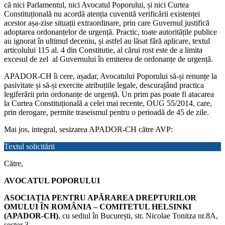
că nici Parlamentul, nici Avocatul Poporului, și nici Curtea
Constituțională nu acordă atenția cuvenită verificării existenței
acestor așa-zise situații extraordinare, prin care Guvernul justifică
adoptarea ordonanțelor de urgență. Practic, toate autoritățile publice
au ignorat în ultimul deceniu, și astfel au lăsat fără aplicare, textul
articolului 115 al. 4 din Constitutie, al cărui rost este de a limita
excesul de zel al Guvernului în emiterea de ordonanțe de urgență.
APADOR-CH îi cere, așadar, Avocatului Poporului să-și renunțe la
pasivitate și să-și exercite atribuțiile legale, descurajând practica
legiferării prin ordonanțe de urgență. Un prim pas poate fi atacarea
la Curtea Constituțională a celei mai recente, OUG 55/2014, care,
prin derogare, permite traseismul pentru o perioadă de 45 de zile.
Mai jos, integral, sesizarea APADOR-CH către AVP:
Textul solicitării
Către,
AVOCATUL POPORULUI
ASOCIAȚIA PENTRU APĂRAREA DREPTURILOR
OMULUI ÎN ROMÂNIA – COMITETUL HELSINKI
(APADOR-CH)
, cu sediul în București, str. Nicolae Tonitza nr.8A,
sector 3,