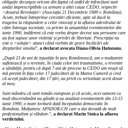
obligație decurgea oricum din faptul că astfel de infracțiuni sunt
astăzi imprescriptibile ca urmare a altei cauze CEDO, respectiv
<
dosarul Revoluției> (Asociația 21 Decembrie 1989 v. România).
Acum, trebuie întreprinse cercetări eficiente, apte să ducă la
tragerea la răspundere a celor vinovați și la aflarea adevărului de
către întreaga societate, cu privire la ansamblul evenimentelor din
iunie 1990, indiferent că este vorba despre decese sau persoane care
au fost supuse unor violențe și privări de libertate. Prescripția nu
este o <soluție> atunci când vorbim de grave încălcări ale
drepturilor omului
”,
a declarat avocata Diana-Olivia Hatneanu.
„
După 23 de ani de injustiție în țara Românească, am o mulțumire
sufletească și o revenire, în ciuda celor trei traumatisme, o revenire
a sănătății, pentru că după 7 ani de procese la CEDO am reușit să
mă prezint în fața celor 17 judecători de la Marea Cameră și cred
că acești judecători, din 17 țări, au privit cu seriozitate acest dosar
al meu.
Sunt mândru că sunt român european și că acolo, acei oameni cu
mult discernământ au gândit și au analizat evenimentele din 13-15
iunie 1990, o mare lovitură dată începutului democratic în
România. Mulțumesc APADOR-CH care a dat dovadă de mult
profesionalism și răbdare
.”,
a declarat Marin Stoica la aflarea
verdictului.