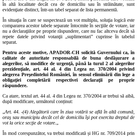
în altă localitate decât cea de domiciliu sau în străinătate, sunt
evidenţiate distinct, într-un tabel separat de lista permanentă.
În situaţia în care se suspectează un vot multiplu, soluţia logică este
compararea acestor tabele separate întocmite în secţiile de votare, iar
nu a declaraţiilor pe proprie răspundere, care nu fac altceva decât să
repete datele privind votanţii „suplimentari” cuprinse în tabelul
separat.
Pentru aceste motive, APADOR-CH solicită Guvernului ca, în
calitate de autoritate responsabilă de buna desfăşurare a
alegerilor, să modifice de urgenţă, până la turul 2 al alegerilor
prezidenţiale, art. 44 al. 4 din Legea nr. 370/2004 privind
alegerea Preşedintelui României, în sensul eliminării din lege a
obligaţiei completării respectivei declaraţii pe proprie
răspundere.
Ca atare, textul art. 44 al. 4 din Legea nr. 370/2004 ar trebui să aibă,
după modificare, următorul conținut:
„
Art. 44. -(4) Alegătorii care în ziua votării se află în altă comună,
oraş sau municipiu decât cel de domiciliu îşi pot exercita dreptul de
vot la orice secţie de votare.
„
În mod corespunzător, va trebui modificată și HG nr. 709/2014 prin