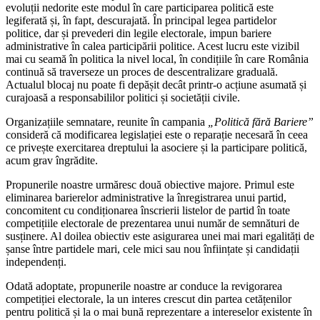
evoluții nedorite este modul în care participarea politică este
legiferată și, în fapt, descurajată. În principal legea partidelor
politice, dar și prevederi din legile electorale, impun bariere
administrative în calea participării politice. Acest lucru este vizibil
mai cu seamă în politica la nivel local, în condițiile în care România
continuă să traverseze un proces de descentralizare graduală.
Actualul blocaj nu poate fi depășit decât printr-o acțiune asumată și
curajoasă a responsabililor politici și societății civile.
Organizațiile semnatare, reunite în campania
„Politică fără Bariere”
consideră că modificarea legislației este o reparație necesară în ceea
ce privește exercitarea dreptului la asociere și la participare politică,
acum grav îngrădite.
Propunerile noastre urmăresc două obiective majore. Primul este
eliminarea barierelor administrative la înregistrarea unui partid,
concomitent cu condiționarea înscrierii listelor de partid în toate
competițiile electorale de prezentarea unui număr de semnături de
susținere. Al doilea obiectiv este asigurarea unei mai mari egalități de
șanse între partidele mari, cele mici sau nou înființate și candidații
independenți.
Odată adoptate, propunerile noastre ar conduce la revigorarea
competiției electorale, la un interes crescut din partea cetățenilor
pentru politică și la o mai bună reprezentare a intereselor existente în