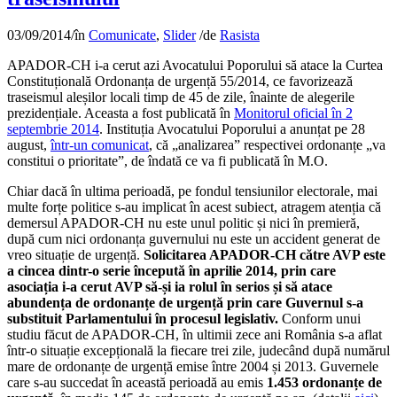
03/09/2014
/
în
Comunicate
,
Slider
/
de
Rasista
APADOR-CH i-a cerut azi Avocatului Poporului să atace la Curtea
Constituțională Ordonanța de urgență 55/2014, ce favorizează
traseismul aleșilor locali timp de 45 de zile, înainte de alegerile
prezidențiale. Aceasta a fost publicată în
Monitorul oficial în 2
septembrie 2014
. Instituția Avocatului Poporului a anunțat pe 28
august,
într-un comunicat
, că „analizarea” respectivei ordonanțe „va
constitui o prioritate”, de îndată ce va fi publicată în M.O.
Chiar dacă în ultima perioadă, pe fondul tensiunilor electorale, mai
multe forțe politice s-au implicat în acest subiect, atragem atenția că
demersul APADOR-CH nu este unul politic și nici în premieră,
după cum nici ordonanța guvernului nu este un accident generat de
vreo situație de urgență.
Solicitarea APADOR-CH către AVP este
a cincea dintr-o serie începută în aprilie 2014, prin care
asociația i-a cerut AVP să-și ia rolul în serios și să atace
abundența de ordonanțe de urgență prin care Guvernul s-a
substituit Parlamentului în procesul legislativ.
Conform unui
studiu făcut de APADOR-CH, în ultimii zece ani România s-a aflat
într-o situație excepțională la fiecare trei zile, judecând după numărul
mare de ordonanțe de urgență emise între 2004 și 2013. Guvernele
care s-au succedat în această perioadă au emis
1.453 ordonanțe de