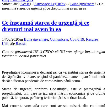
Sunteți aici:
Acasa
1
/
Advocacy Legislativ
2
/
Buna guvernare
3
/
Ce
înseamnă starea de urgență și ce drepturi mai avem în ea
Ce înseamnă starea de urgență și ce
drepturi mai avem în ea
14/03/2020
/
în
Buna guvernare
,
Comunicate
,
Covid 19
,
Resurse
Utile
/
de
Rasista
Cum ne garantează UE și CEDO că NU vom ajunge într-un regim
totalitar cu ocazia pandemiei
Președintele României a declarat azi că va institui starea de urgență
de săptămâna viitoare, reușind să panicheze oamenii parcă mai mult
decât a făcut-o pandemia de coronavirus până acum.
Starea de urgență, conform Constituției, este o prerogativă a
președintelui, prin care se iau niște măsuri economice și de ordine
publică, temporar, pe întreg teritoriul țării sau doar local.
Mai concret, vom afla care sunt aceste măsuri, din conținutul