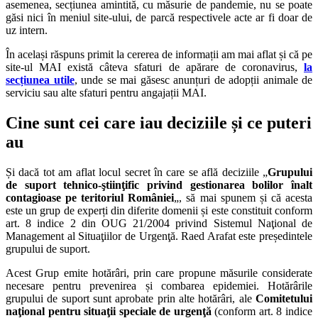
asemenea, secțiunea amintită, cu măsurie de pandemie, nu se poate
găsi nici în meniul site-ului, de parcă respectivele acte ar fi doar de
uz intern.
În același răspuns primit la cererea de informații am mai aflat și că pe
site-ul MAI există câteva sfaturi de apărare de coronavirus,
la
secțiunea utile
, unde se mai găsesc anunțuri de adopții animale de
serviciu sau alte sfaturi pentru angajații MAI.
Cine sunt cei care iau deciziile și ce puteri
au
Și dacă tot am aflat locul secret în care se află deciziile „
Grupului
de suport tehnico-ştiinţific privind gestionarea bolilor înalt
contagioase pe teritoriul României
„, să mai spunem și că acesta
este un grup de experți din diferite domenii și este constituit conform
art. 8 indice 2 din OUG 21/2004 privind Sistemul Naţional de
Management al Situaţiilor de Urgenţă. Raed Arafat este președintele
grupului de suport.
Acest Grup emite hotărâri, prin care propune măsurile considerate
necesare pentru prevenirea și combarea epidemiei. Hotărârile
grupului de suport sunt aprobate prin alte hotărâri, ale
Comitetului
naţional pentru situaţii speciale de urgenţă
(conform art. 8 indice