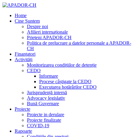
Home
Cine Suntem
Despre noi
Afilieri internaționale
Prieteni APADOR-CH
Politica de prelucrare a datelor personale a APADOR-
CH
Finanțatori
Activități
Monitorizarea condițiilor de detenție
CEDO
Informare
Procese câștigate la CEDO
Executarea hotărârilor CEDO
Jurisprudență internă
Advocacy legislativ
Bună Guvernare
Proiecte
Proiecte in derulare
Proiecte finalizate
COVID-19
Rapoarte
Condițiile din aresturi