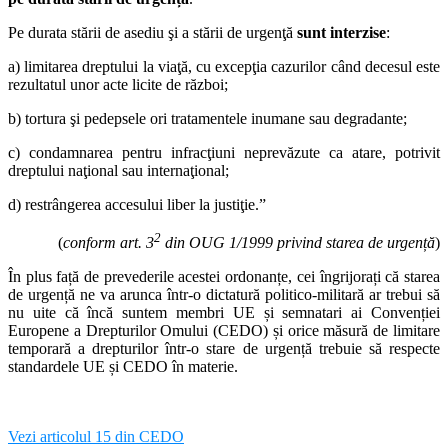
Pe durata stării de asediu şi a stării de urgenţă
sunt interzise
:
a) limitarea dreptului la viaţă, cu excepţia cazurilor când decesul este
rezultatul unor acte licite de război;
b) tortura şi pedepsele ori tratamentele inumane sau degradante;
c) condamnarea pentru infracţiuni neprevăzute ca atare, potrivit
dreptului naţional sau internaţional;
d) restrângerea accesului liber la justiţie.”
2
(
conform art. 3
din OUG 1/1999 privind starea de urgență
)
În plus față de prevederile acestei ordonanțe, cei îngrijorați că starea
de urgență ne va arunca într-o dictatură politico-militară ar trebui să
nu uite că încă suntem membri UE și semnatari ai Convenției
Europene a Drepturilor Omului (CEDO) și orice măsură de limitare
temporară a drepturilor într-o stare de urgență trebuie să respecte
standardele UE și CEDO în materie.
Vezi articolul 15 din CEDO