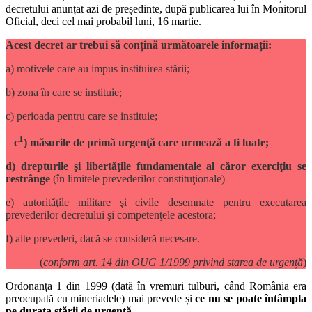
decretului anunțat azi de președinte, după publicarea lui în Monitorul
Oficial, deci cel mai probabil luni, 16 martie.
Acest decret ar trebui să conțină următoarele informații:
a) motivele care au impus instituirea stării;
b) zona în care se instituie;
c) perioada pentru care se instituie;
1
c
) măsurile de primă urgenţă care urmează a fi luate;
d) drepturile şi libertăţile fundamentale al căror exerciţiu se
restrânge
(în limitele prevederilor constituţionale)
e) autorităţile militare şi civile desemnate pentru executarea
prevederilor decretului şi competenţele acestora;
f) alte prevederi, dacă se consideră necesare.
(
conform art. 14 din OUG 1/1999 privind starea de urgență
)
Ordonanța 1 din 1999 (dată în vremuri tulburi, când România era
preocupată cu mineriadele) mai prevede și
ce nu se poate întâmpla
pe durata stării de urgență
.