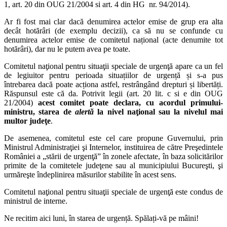
1, art. 20 din OUG 21/2004 si art. 4 din HG nr. 94/2014).
Ar fi fost mai clar dacă denumirea actelor emise de grup era alta
decât hotărâri (de exemplu decizii), ca să nu se confunde cu
denumirea actelor emise de comitetul național (acte denumite tot
hotărâri), dar nu le putem avea pe toate.
Comitetul naţional pentru situaţii speciale de urgenţă apare ca un fel
de legiuitor pentru perioada situațiilor de urgență și s-a pus
întrebarea dacă poate acționa astfel, restrângând drepturi și libertăți.
Răspunsul este că da. Potrivit legii (art. 20 lit. c si e din OUG
21/2004)
acest comitet poate declara, cu acordul primului-
ministru, starea de
alertă
la nivel naţional sau la nivelul mai
multor judeţe
.
De asemenea, comitetul este cel care propune Guvernului, prin
Ministrul Administraţiei şi Internelor, instituirea de către Preşedintele
României a „stării de urgenţă” în zonele afectate, în baza solicitărilor
primite de la comitetele judeţene sau al municipiului Bucureşti, şi
urmăreşte îndeplinirea măsurilor stabilite în acest sens.
Comitetul naţional pentru situaţii speciale de urgenţă este condus de
ministrul de interne.
Ne recitim aici luni, în starea de urgență. Spălați-vă pe mâini!