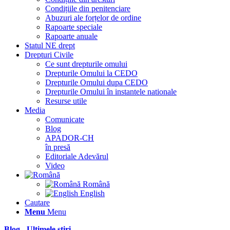
Condițiile din penitenciare
Abuzuri ale forțelor de ordine
Rapoarte speciale
Rapoarte anuale
Statul NE drept
Drepturi Civile
Ce sunt drepturile omului
Drepturile Omului la CEDO
Drepturile Omului dupa CEDO
Drepturile Omului în instantele nationale
Resurse utile
Media
Comunicate
Blog
APADOR-CH
în presă
Editoriale Adevărul
Video
Română
English
Cautare
Menu
Menu
Blog - Ultimele știri