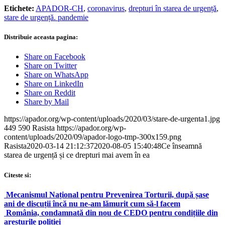
Etichete:
APADOR-CH
,
coronavirus
,
drepturi în starea de urgență
,
stare de urgență. pandemie
Distribuie aceasta pagina:
Share on Facebook
Share on Twitter
Share on WhatsApp
Share on LinkedIn
Share on Reddit
Share by Mail
https://apador.org/wp-content/uploads/2020/03/stare-de-urgenta1.jpg
449
590
Rasista
https://apador.org/wp-
content/uploads/2020/09/apador-logo-tmp-300x159.png
Rasista
2020-03-14 21:12:37
2020-08-05 15:40:48
Ce înseamnă
starea de urgență și ce drepturi mai avem în ea
Citeste si:
Mecanismul Național pentru Prevenirea Torturii, după șase
ani de discuții încă nu ne-am lămurit cum să-l facem
România, condamnată din nou de CEDO pentru condițiile din
aresturile poliției