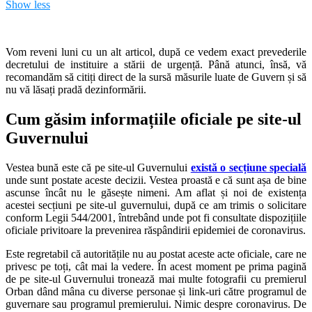
ARTICOLUL 15 Derogare în caz de stare de urgenţă
Show less
1. În caz de război sau de alt pericol public ce ameninţă viaţa
naţiunii, orice înaltă parte contractantă poate lua măsuri care derogă
de la obligaţiile prevăzute de prezenta convenţie, în măsura strictă în
Vom reveni luni cu un alt articol, după ce vedem exact prevederile
care situaţia o cere şi cu condiţia ca aceste măsuri să nu fie în
decretului de instituire a stării de urgență. Până atunci, însă, vă
contradicţie cu alte obligaţii care decurg din dreptul internaţional.
recomandăm să citiți direct de la sursă măsurile luate de Guvern și să
nu vă lăsați pradă dezinformării.
2. Dispoziţia precedentă nu îngăduie nici o derogare de la art. 2, cu
excepţia cazului de deces rezultând din acte licite de război, şi nici
Cum găsim informațiile oficiale pe site-ul
de la art. 3, art. 4 paragraful 1 şi art. 7.
Guvernului
3. Orice înaltă parte contractantă ce exercită acest drept de derogare
îl informează pe deplin pe secretarul general al Consiliului Europei
Vestea bună este că pe site-ul Guvernului
există o secțiune specială
cu privire la măsurile luate şi la motivele care le-au determinat.
unde sunt postate aceste decizii. Vestea proastă e că sunt așa de bine
Aceasta trebuie, de asemenea, să informeze pe secretarul general al
ascunse încât nu le găsește nimeni. Am aflat și noi de existența
Consiliului Europei şi asupra datei la care aceste măsuri au încetat a
acestei secțiuni pe site-ul guvernului, după ce am trimis o solicitare
fi în vigoare şi de la care dispoziţiile convenţiei devin din nou deplin
conform Legii 544/2001, întrebând unde pot fi consultate dispozițiile
aplicabile.
oficiale privitoare la prevenirea răspândirii epidemiei de coronavirus.
Este regretabil că autoritățile nu au postat aceste acte oficiale, care ne
privesc pe toți, cât mai la vedere. În acest moment pe prima pagină
de pe site-ul Guvernului tronează mai multe fotografii cu premierul
Orban dând mâna cu diverse personae și link-uri către programul de
guvernare sau programul premierului. Nimic despre coronavirus. De