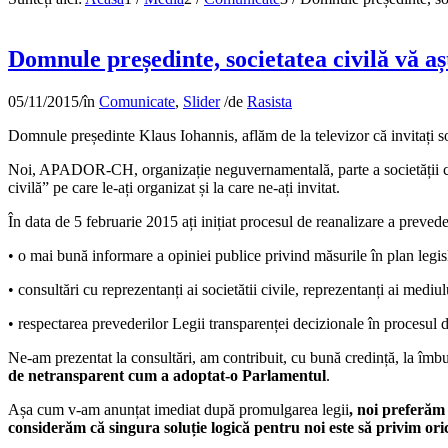
Domnule președinte, societatea civilă vă așt
05/11/2015
/
în
Comunicate
,
Slider
/
de
Rasista
Domnule președinte Klaus Iohannis, aflăm de la televizor că invitați so
Noi, APADOR-CH, organizație neguvernamentală, parte a societății civil
civilă” pe care le-ați organizat și la care ne-ați invitat.
În data de 5 februarie 2015 ați inițiat procesul de reanalizare a prevede
• o mai bună informare a opiniei publice privind măsurile în plan legisl
• consultări cu reprezentanți ai societătii civile, reprezentanți ai mediul
• respectarea prevederilor Legii transparenței decizionale în procesul d
Ne-am prezentat la consultări, am contribuit, cu bună credință, la îmbu
de netransparent cum a adoptat-o Parlamentul
.
Așa cum v-am anunțat imediat după promulgarea legii
, noi preferăm 
considerăm că singura soluție logică pentru noi este să privim orice