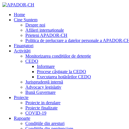
Home
Cine Suntem
Despre noi
Afilieri internaționale
Prieteni APADOR-CH
Politica de prelucrare a datelor personale a APADOR-C
Finanțatori
Activități
Monitorizarea condițiilor de detenție
CEDO
Informare
Procese câștigate la CEDO
Executarea hotărârilor CEDO
Jurisprudență internă
Advocacy legislativ
Bună Guvernare
Proiecte
Proiecte in derulare
Proiecte finalizate
COVID-19
Rapoarte
Condițiile din aresturi
Condițiile din penitenciare