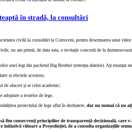
eaptă în stradă, la consultări
cietatea civilă la consultări la Cotroceni, pentru desemnarea unui viitor
e, nu am primit, de data asta, o invitație concretă de la dumneavoastră
rilor unei legi din pachetul Big Brother (retenția datelor). Ați enunțat at
ativ și efectele acestora;
ui de afaceri și ai celui academic;
e adoptare a textelor de lege.
nătățirea proiectului de lege aflat în dezbatere,
dar nu numai că nu ați 
să fim consecvenți principiilor de transparență decizională, care v-a
 initiativă viitoare a Președinției, de a consulta organizațiile semnat