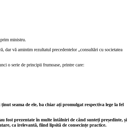
 prim ministru.
, dar vă amintim rezultatul precedentelor „consultări cu societatea
unci o serie de principii frumoase, printre care:
ținut seama de ele, ba chiar ați promulgat respectiva lege la fel
u fost prezentate în multe întâlniri de când sunteți președinte, și
are, ca irelevantă, fiind lipsită de consecințe practice.