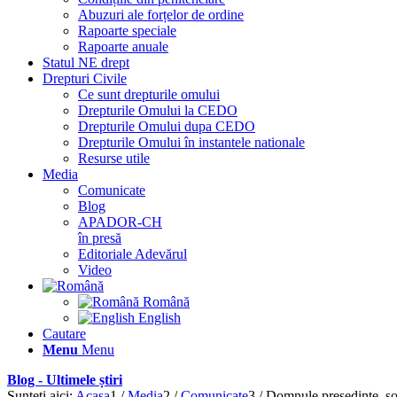
Abuzuri ale forțelor de ordine
Rapoarte speciale
Rapoarte anuale
Statul NE drept
Drepturi Civile
Ce sunt drepturile omului
Drepturile Omului la CEDO
Drepturile Omului dupa CEDO
Drepturile Omului în instantele nationale
Resurse utile
Media
Comunicate
Blog
APADOR-CH
în presă
Editoriale Adevărul
Video
Română
English
Cautare
Menu
Menu
Blog - Ultimele știri
Sunteți aici:
Acasa
1
/
Media
2
/
Comunicate
3
/
Domnule președinte, soci