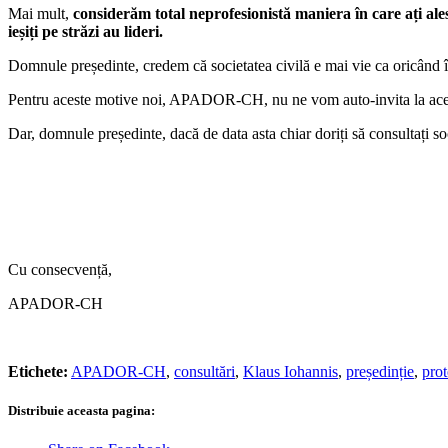
Mai mult,
considerăm total neprofesionistă maniera în care ați ale
ieșiți pe străzi au lideri.
Domnule președinte, credem că societatea civilă e mai vie ca oricând î
Pentru aceste motive noi, APADOR-CH, nu ne vom auto-invita la aces
Dar, domnule președinte, dacă de data asta chiar doriți să consultați so
Cu consecvență,
APADOR-CH
Etichete:
APADOR-CH
,
consultări
,
Klaus Iohannis
,
președinție
,
prot
Distribuie aceasta pagina: