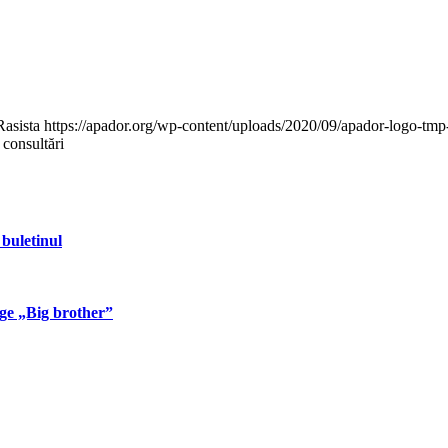
Rasista
https://apador.org/wp-content/uploads/2020/09/apador-logo-tm
 consultări
 buletinul
ege „Big brother”