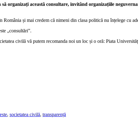
s să organizați această consultare,
invit
ând organizațiile neguvernam
n România și mai credem că nimeni din clasa politică nu înțelege cu ade
te „consultări”.
cietatea civilă vă putem recomanda noi un loc și o oră: Piata Universități
este
,
societatea civilă
,
transparență