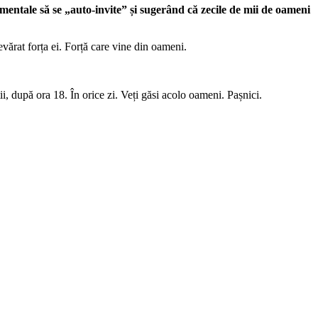
entale să se „auto-invite” și sugerând că zecile de mii de oameni
vărat forța ei. Forță care vine din oameni.
i, după ora 18. În orice zi. Veți găsi acolo oameni. Pașnici.