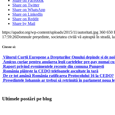
Share on Facebook
Share on Twitter
Share on WhatsApp
Share on LinkedIn
Share on Reddit
Share by Mail
https://apador.org/wp-content/uploads/2015/11/autoritati.jpg
360
650
17:59:26
Domnule președinte, societatea civilă vă așteaptă în stradă, la
Citeste si:
Viitorul Curții Europene a Drepturilor Omului depinde și de noi
Amicus curiae pentru anularea legii cartelelor pre-pay numai cu
Raport privind evenimentele recente din comuna Pungești
România plătește la CEDO telefoanele ascultate în țară
De ce tot amână România ratificarea Protocolului 16 la CEDO?
Președintele Iohannis ar trebui să retrimită în parlament noua l
Ultimele postări pe blog