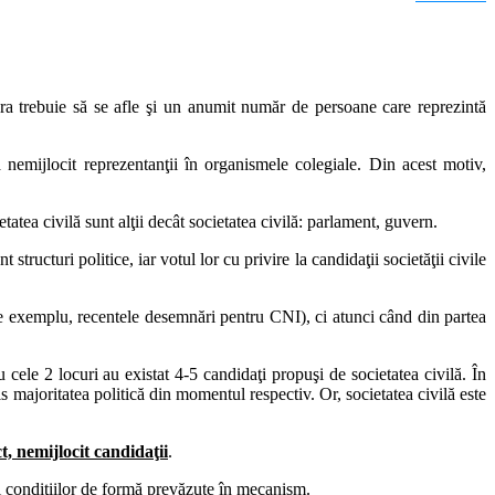
 trebuie să se afle şi un anumit număr de persoane care reprezintă
 nemijlocit reprezentanţii în organismele colegiale. Din acest motiv,
i sale. Aceste suspiciuni nu pot fi separate de reglementarea modului de
atea civilă sunt alţii decât societatea civilă: parlament, guvern.
structuri politice, iar votul lor cu privire la candidaţii societăţii civile
pre exemplu, recentele desemnări pentru CNI), ci atunci când din partea
 cele 2 locuri au existat 4-5 candidaţi propuşi de societatea civilă. În
is majoritatea politică din momentul respectiv. Or, societatea civilă este
care sunt entităţi politice, cu excepţia preşedintelui, care, cel puţin din
t, nemijlocit candidaţii
.
ii condiţiilor de formă prevăzute în mecanism.