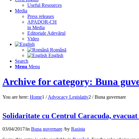
Useful Resources
Media
Press releases
APADOR-CH
in Media
Editoriale Adevărul
Video
Română
English
Search
Menu
Menu
Archive for category: Buna guv
You are here:
Home
1
/
Advocacy Legislativ
2
/
Buna guvernare
Solidaritate cu Centrul Caracuda, evacuat
03/04/2017
/
in
Buna guvernare
/
by
Rasista