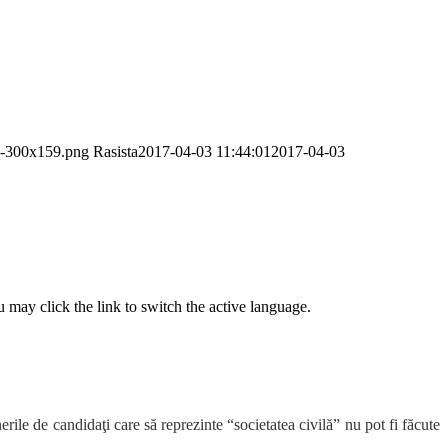
mp-300x159.png
Rasista
2017-04-03 11:44:01
2017-04-03
 may click the link to switch the active language.
ile de candidaţi care să reprezinte “societatea civilă” nu pot fi făcute