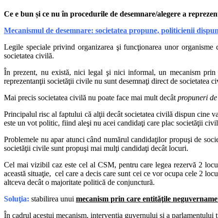
servicii media a uneia dintre următoarele fapte:
Ce e bun și ce nu în procedurile de desemnare/alegere a reprezentan
-incitarea publicului la ură naţională, rasială sau religioasă;
Mecanismul de desemnare: societatea propune, politicienii dispu
-incitarea explicită la violenţă publică;
Legile speciale privind organizarea şi funcţionarea unor organism
societatea civilă.
-incitarea la acţiuni care au drept scop disoluţia autorităţii de stat;
În prezent, nu există, nici legal şi nici informal, un mecanism prin
-incitarea la acţiuni teroriste.
reprezentanţii societăţii civile nu sunt desemnaţi direct de societatea c
În mod frecvent, sunt formulate în spaţiul public suspiciuni în legătur
Mai precis societatea civilă nu poate face mai mult decât
propuneri de
constituire a CNA, din care absenteaza orice referire la reprezentantii so
Principalul risc al faptului că alţii decât societatea civilă dispun cine v
Astfel, potrivit art. 11 din Legea nr. 504/2002, CNA este compus din
este un vot politic, fiind aleşi nu acei candidaţi care plac societăţii ci
a) Senat: 3 membri;
Problemele nu apar atunci când numărul candidaţilor propuşi de societa
b) Camera Deputaţilor:
societăţii civile sunt propuşi mai mulţi candidaţi decât locuri.
3 membri;
c) Preşedintele României:
Cel mai vizibil caz este cel al CSM, pentru care legea rezervă 2 locuri
2 membri;
această situaţie, cel care a decis care sunt cei ce vor ocupa cele 2 locu
d) Guvern: 3 membri.
altceva decât o majoritate politică de conjunctură.
In practică, se observa ca membrii acestei autorităţi publice păstrează un
Soluţia:
stabilirea unui
mecanism prin care entităţile neguvernamenta
punct de vedere formal, nu face parte dintr-un grup politic.
În cadrul acestui mecanism, intervenţia guvernului şi a parlamentului t