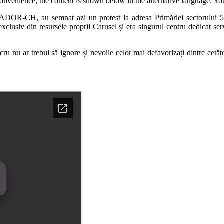
convenience, the content is shown below in the alternative language. You
ADOR-CH, au semnat azi un protest la adresa Primăriei sectorului 5,
exclusiv din resursele proprii Carusel și era singurul centru dedicat ser
ru nu ar trebui să ignore și nevoile celor mai defavorizați dintre cetăț