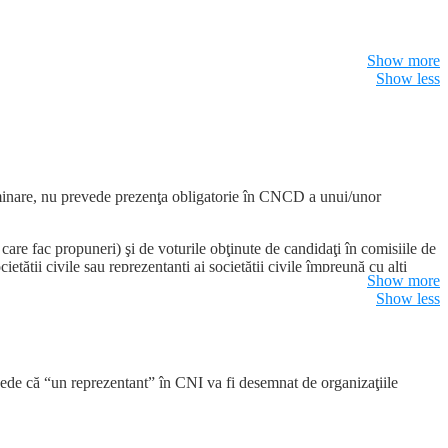
Show more
Show less
eitatea civila sa propuna reprezentatni ai intregii societati civile), la
lă să propună candidaţi ai societăţii civile pentru CSM.
riminare, nu prevede prezenţa obligatorie în CNCD a unui/unor
 care fac propuneri) şi de voturile obţinute de candidaţi în comisiile de
etăţii civile sau reprezentanţi ai societăţii civile împreună cu alţi
Show more
ul politic din parlament.
Show less
revede că “un reprezentant” în CNI va fi desemnat de organizaţiile