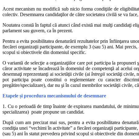
“Dependența” membrilor faţă de cei care i-au propus nu ţine doar de “r
nou mandat.
Acest mecanism nu modifică sub nicio forma condiţiile de eligibilitate
colectiv. Desemnarea candidaţilor de către societatea civilă se va face, 
O solutie
care ar putea fi luată în discuţie priveşte, în principal, sch
entitate politică (parlament), poate ar fi mai bine că
Noutatea constă în faptul că atunci când există mai mulţi candidaţi eligib
membrii CNA să fi
parlament sau guvern, ca în prezent.
“Mecanismul de desemnare a reprezentanţilor societății civile în organ
precis, să aibă dreptul de a propune câte un candidat fiecare asociaţie
Pentru a evita posibilitatea denaturării rezultatelor prin înfiinţarea uno
funcţie de scopul şi obiectivele prevăzute în statut: protejarea libertă
fiecărei organizaţii participante, de exemplu 3 (sau 5) ani. Mai precis, a
scopul si obiectivele din domeniul specific.
Desigur, este loc de dezbătut în legătură cu criteriile ce trebuie stab
suficient de multă lume. O soluție care să-i mulțumească pe toți nu exi
O variantă de selecţie a organizaţiilor care pot participa la propuneri
statutului, tot în scopul de a desemna un candidat, se poate introduce 
căror activitate se încadrează în domeniul de competenţă al acelui orga
au de cel puţin 5 ani în statut prevedera privind scopul si obiectivele
desemnaţi reprezentanţi ai societăţii civile (ai
întregii
societăţi civile, 
pot participa poate constitui o reglementare cu caracter discrimi
O variantă mai puțin radicală de modificare a legii nr. 504/2002
pregătire/specializare), dar nu şi în cazul membrilor societăţii civile, c
corelativ cu reducerea corespunzatoare a numarului de persoan
nr. 504/2002. Deoarece CNA nu este menționat în Constituție, nu e nece
Etapele și procedura mecanismului de desemnare
1. Cu o perioadă de timp înainte de expirarea mandatului, de minimum 
specializarea) poate propune un candidat.
După cum am precizat mai sus, pentru a evita posibilitatea denaturării 
condiţia unei “vechimi în activitate” a fiecărei organizaţii participante,
(sau 5) ani în statut prevedera privind scopul si obiectivele din domeni