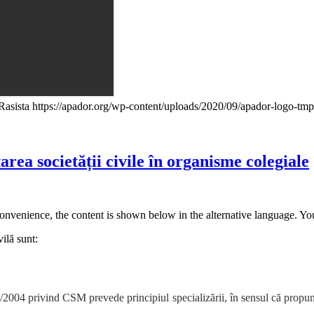
Rasista
https://apador.org/wp-content/uploads/2020/09/apador-logo-t
area societății civile în organisme colegiale
convenience, the content is shown below in the alternative language. You
ilă sunt:
/2004 privind CSM prevede principiul specializării, în sensul că propuner