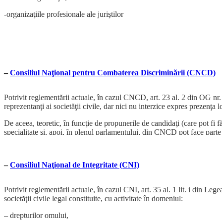
-organizaţiile profesionale ale juriştilor
-consiliile profesionale ale facultăţilor de drept acreditate
-asociaţiile şi fundaţiile care au ca obiectiv apărarea drepturilor omului
Atâta vreme cât art. 19 din Legea nr. 317/2004 nu este declarat neconsti
–
Consiliul Naţional pentru Combaterea Discriminării (CNCD)
stabilirea mecanismului în cazul CSM vor fi avute în vedere prevederile 
Citiți pe larg toate propunerile
Potrivit reglementării actuale, în cazul CNCD, art. 23 al. 2 din OG n
reprezentanţi ai societăţii civile, dar nici nu interzice expres prezenţa lo
De aceea, teoretic, în funcţie de propunerile de candidaţi (care pot fi 
specialitate şi, apoi, în plenul parlamentului, din CNCD pot face parte sa
reprezentanţi. În practică, organizaţiile din societatea civilă nu au avu
Citiți pe larg toate propunerile
–
Consiliul Naţional de Integritate (CNI)
Potrivit reglementării actuale, în cazul CNI, art. 35 al. 1 lit. i din L
societăţii civile legal constituite, cu activitate în domeniul:
– drepturilor omului,