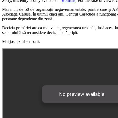
Sorry, this entry is only available in
Română
. For the sake of viewer 
Mai mult de 50 de organizații neguvernamentale, printre care și AP
Asociația Carusel în ultimii cinci ani. Centrul Caracuda a funcționat 
persoane dependente din zonă.
Decizia primăriei are ca motivație „regenerarea urbană”, însă acest luc
sectorului 5 să reconsidere decizia luată pripit.
Mai jos textul scrisorii: