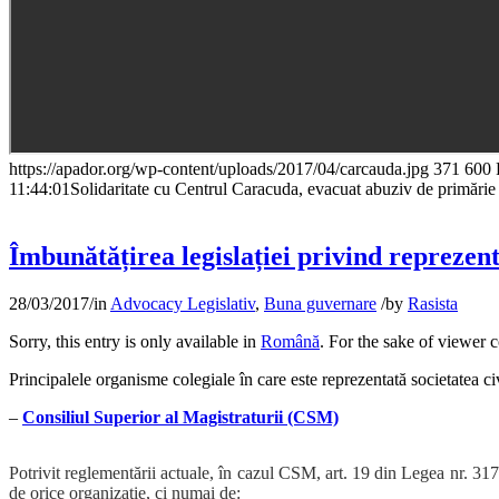
https://apador.org/wp-content/uploads/2017/04/carcauda.jpg
371
600
11:44:01
Solidaritate cu Centrul Caracuda, evacuat abuziv de primărie
Îmbunătățirea legislației privind reprezent
28/03/2017
/
in
Advocacy Legislativ
,
Buna guvernare
/
by
Rasista
Sorry, this entry is only available in
Română
. For the sake of viewer 
Principalele organisme colegiale în care este reprezentată societatea civ
–
Consiliul Superior al Magistraturii (CSM)
Potrivit reglementării actuale, în cazul CSM, art. 19 din Legea nr. 317
de orice organizaţie, ci numai de: