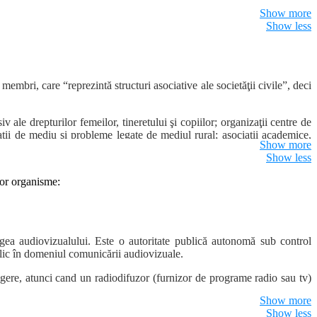
Show more
Show less
ţi civile, ci doar al unor organizaţii expres prevăzute de lege), nu se
membri, care “reprezintă structuri asociative ale societăţii civile”, deci
 ale drepturilor femeilor, tineretului şi copiilor; organizaţii centre de
izaţii de mediu şi probleme legate de mediul rural; asociaţii academice,
Show more
zaţii ale agricultorilor; organizaţii ale pensionarilor; organizaţiile
Show less
stor organisme:
egea audiovizualului. Este o autoritate publică autonomă sub control
blic în domeniul comunicării audiovizuale.
angere, atunci cand un radiodifuzor (furnizor de programe radio sau tv)
Show more
Show less
nţei audiovizuale, in cazul savarsirii repetate de către furnizorul de