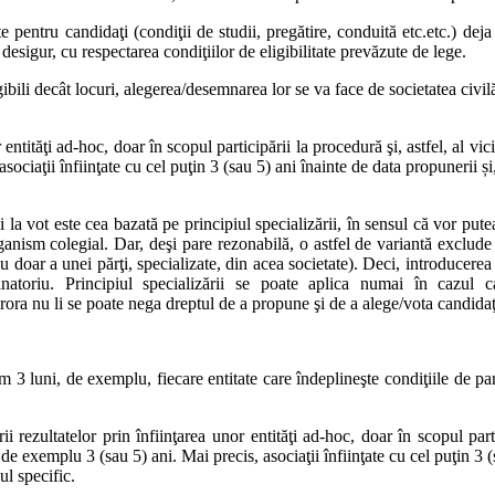
ecunoştinţă”, ci şi de prevedere, pentru că, dacă se vor depărta prea mul
 pentru candidaţi (condiţii de studii, pregătire, conduită etc.etc.) deja
desigur, cu respectarea condiţiilor de eligibilitate prevăzute de lege.
imbarea modalităţii de desemnare a membrilor CNA si chiar a componentei C
ili decât locuri, alegerea/desemnarea lor se va face de societatea civilă, p
e propuşi de societatea civilă şi să fie desemnaţi în CNA exclusiv d
ismele colegiale” urmează să se aplice în mod corespunzător. Astfel, dr
 legal constituită care activează în domeniul media audiovizual sau în do
r entităţi ad-hoc, doar în scopul participării la procedură şi, astfel, al v
ţii de exprimare, monitorizarea media, educaţia media etc.
sociaţii înfiinţate cu cel puţin 3 (sau 5) ani înainte de data propunerii ș
ilite în concret pentru ca o asociaţie să poată propune un candidat pent
stă. Pentru evitarea înfiinţării unor asociaţii ad-hoc, doar pentru a face
 şi la vot este cea bazată pe principiul specializării, în sensul că vor p
o prevedere în sensul că dreptul de a propune candidaţi revine numai asoci
nism colegial. Dar, deşi pare rezonabilă, o astfel de variantă exclude o p
 din domeniul specific media audiovizual/conex acestuia.
nu doar a unei părţi, specializate, din acea societate). Deci, introducerea 
natoriu. Principiul specializării se poate aplica numai în cazul ca
, consta in prevederea in lege a unui numar de locuri in CNA rezer
ărora nu li se poate nega dreptul de a propune şi de a alege/vota candidaţii
e ce vor putea fi desemnate in CNA de paralament, guvern si pres
sară și o modificare la nivel constituțional.
3 luni, de exemplu, fiecare entitate care îndeplineşte condiţiile de par
rezultatelor prin înfiinţarea unor entităţi ad-hoc, doar în scopul parti
 de exemplu 3 (sau 5) ani. Mai precis, asociaţii înfiinţate cu cel puţin 3 
ul specific.