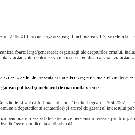
 civile”, ci doar termenul “reprezentant” (care nu este al întregii societă
gea nr. 248/2013 privind organizarea şi funcţionarea CES, se referă la 15 
anieră foarte largă/generoasă: organizaţii ale drepturilor omului, inclusiv
ilităţi; organizaţii pentru servicii sociale şi eradicarea sărăciei; organ
iei sociale; organizaţii cooperatiste ale profesiunilor liberale; organi
i în domeniile de competenţă ale CES.
ată, deşi o astfel de prezenţă ar duce la o creştere clară a eficienţei ace
rganism politizat și ineficient de mai multă vreme.
stituție și a fost infiintat prin art. 10 din Legea nr. 504/2002 – l
muna a deputatilor si senatorilor) şi are rol de garant al interesului pu
ciu sau poate fi sesizat de catre orice persoana interesata printr-o pl
aţiile înscrise în licenţa audiovizuală.
asemenea, poate decide aplicarea sanctiunii “supreme”, retragerea lice