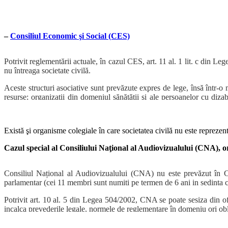
– juridic
– economico-financiar
–
Consiliul Economic şi Social (CES)
Deoarece textul art. 35 nu foloseşte sintagma “reprezentant al societăţii
ridică problema de constituţionalitate de la art. 19 din legea CSM.
Potrivit reglementării actuale, în cazul CES, art. 11 al. 1 lit. c din Le
nu întreaga societate civilă.
Citiți pe larg toate propunerile
Aceste structuri asociative sunt prevăzute expres de lege, însă într-o m
resurse; organizaţii din domeniul sănătăţii şi ale persoanelor cu dizab
profesionale, pentru protecţia consumatorului; organizaţii ale econom
comunităţilor locale şi alte organizaţii neguvernamentale cu activităţ
Există şi organisme colegiale în care societatea civilă nu este reprezent
Citiți pe larg toate propunerile
Cazul special al Consiliului Naţional al Audiovizualului (CNA),
o
Consiliul Național al Audiovizualului (CNA) nu este prevăzut în Con
parlamentar (cei 11 membri sunt numiti pe termen de 6 ani in sedinta co
Potrivit art. 10 al. 5 din Legea 504/2002, CNA se poate sesiza din ofi
incalca prevederile legale, normele de reglementare în domeniu ori oblig
CNA poate sanctiona radiodifuzorii, printre altele, cu amenda si, de 