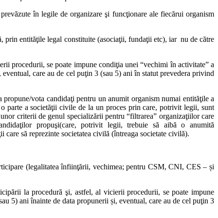
t de entitatea care i-a promovat, riscă să nu mai fie propuşi pentru un
 prevăzute în legile de organizare şi funcţionare ale fiecărui organism
NA. În loc de a fi propuşi de entităţi majoritar politice şi votaţi de o
rin entităţile legal constituite (asociaţii, fundaţii etc), iar nu de către
intre cei propusi nominal de societatea civilă
.
eptul de a propune candidaţi ar trebui să revină societăţii civile, mai
menii conexe acestuia. Identificarea acelor asociaţii s-ar putea face în
icierii procedurii, se poate impune condiţia unei “vechimi în activitate” a
i, eventual, care au de cel puţin 3 (sau 5) ani în statut prevedera privind
ru CNA, dar nu este imposibil de ajuns la o variantă care să mulţumească
 o desemnare de candidat, sau a modificării/completării “peste noapte” a
utea propune/vota candidaţi pentru un anumit organism numai entităţile a
aţiilor înfiinţate cu cel puţin 5 ani înainte de data propunerii și care
arte a societăţii civile de la un proces prin care, potrivit legii, sunt
unor criterii de genul specializării pentru “filtrarea” organizaţiilor care
ndidaţilor propuşi(care, potrivit legii, trebuie să aibă o anumită
vate societatii civile (de exemplu 3-5 locuri din totalul de 11),
 care să reprezinte societatea civilă (întreaga societate civilă).
edinte
. Introducerea acestor reglementari prespune modificarea Legii
ticipare (legalitatea înfiinţării, vechimea; pentru CSM, CNI, CES – și
cipării la procedură şi, astfel, al vicierii procedurii, se poate impune
(sau 5) ani înainte de data propunerii și, eventual, care au de cel puţin 3