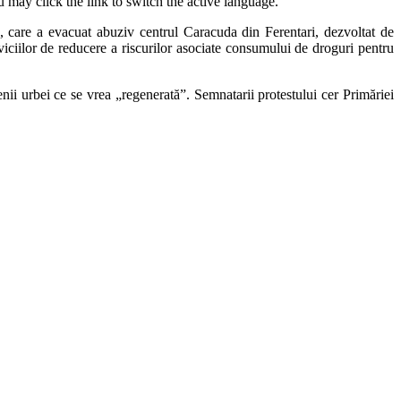
 may click the link to switch the active language.
 care a evacuat abuziv centrul Caracuda din Ferentari, dezvoltat de
viciilor de reducere a riscurilor asociate consumului de droguri pentru
enii urbei ce se vrea „regenerată”. Semnatarii protestului cer Primăriei