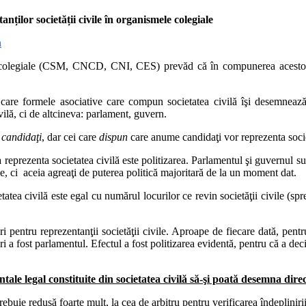
ților societății civile în organismele colegiale
n
e colegiale (CSM, CNCD, CNI, CES) prevăd că în compunerea acestora
 care formele asociative care compun societatea civilă îşi desemnează
ivilă, ci de altcineva: parlament, guvern.
ă cu lipsa de eficienta si de impartialitate a CNA, din cauza politizari
 candidaţi
, dar cei care
dispun
care anume candidaţi vor reprezenta societ
cietatii civile.
a reprezenta societatea civilă este politizarea. Parlamentul şi guvernul sunt 
 11 membri, propuşi de:
vile, ci aceia agreaţi de puterea politică majoritară de la un moment dat.
tea civilă este egal cu numărul locurilor ce revin societăţii civile (s
 pentru reprezentanţii societăţii civile. Aproape de fiecare dată, pentru
ri a fost parlamentul. Efectul a fost politizarea evidentă, pentru că a dec
 grad destul de ridicat de fidelitate fără de entităţile care i-au propus şi 
le legal constituite din societatea civilă să-şi poată desemna direc
rebuie redusă foarte mult, la cea de arbitru pentru verificarea îndeplinir