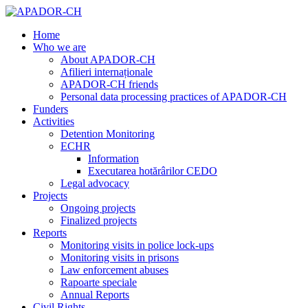
Home
Who we are
About APADOR-CH
Afilieri internaționale
APADOR-CH friends
Personal data processing practices of APADOR-CH
Funders
Activities
Detention Monitoring
ECHR
Information
Executarea hotărârilor CEDO
Legal advocacy
Projects
Ongoing projects
Finalized projects
Reports
Monitoring visits in police lock-ups
Monitoring visits in prisons
Law enforcement abuses
Rapoarte speciale
Annual Reports
Civil Rights