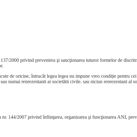
tuţional, deşi ridică unele probleme (nu permite decat unei parti din soc
acestui articol, care nu permite oricărei organizaţii din societatea civi
r. 137/2000 privind prevenirea şi sancţionarea tuturor formelor de disc
r.
făcute de oricine, întrucât legea legea nu impune vreo condiție pentru cei
u numai reprezentanţi ai societăţii civile, sau niciun reprezentant al soci
t succes cu candidaţii pe care i-au propus şi care nu au putut trece de vot
egea nr. 144/2007 privind înfiinţarea, organizarea şi funcţionarea ANI, p