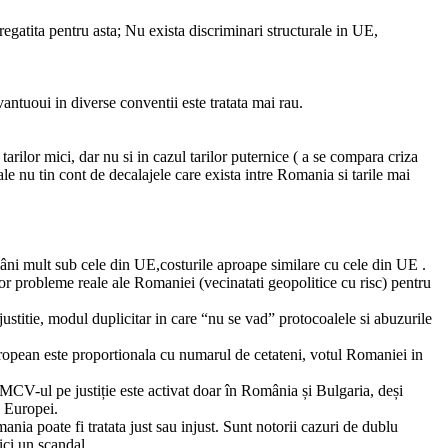
egatita pentru asta; Nu exista discriminari structurale in UE,
antuoui in diverse conventii este tratata mai rau.
rilor mici, dar nu si in cazul tarilor puternice ( a se compara criza
e nu tin cont de decalajele care exista intre Romania si tarile mai
mâni mult sub cele din UE,costurile aproape similare cu cele din UE .
or probleme reale ale Romaniei (vecinatati geopolitice cu risc) pentru
justitie, modul duplicitar in care “nu se vad” protocoalele si abuzurile
european este proportionala cu numarul de cetateni, votul Romaniei in
. MCV-ul pe justiție este activat doar în România și Bulgaria, deși
l Europei.
ia poate fi tratata just sau injust. Sunt notorii cazuri de dublu
ici un scandal