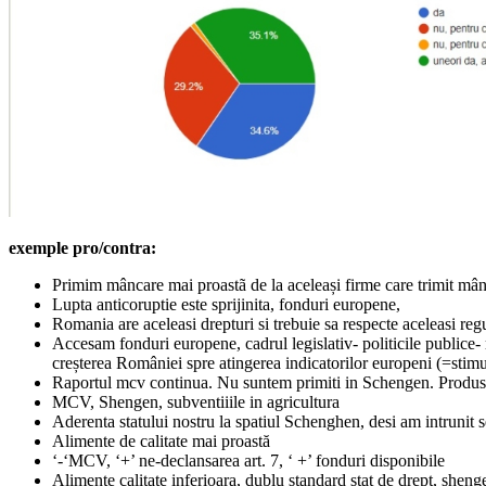
exemple pro/contra:
Primim mâncare mai proastã de la aceleași firme care trimit mân
Lupta anticoruptie este sprijinita, fonduri europene,
Romania are aceleasi drepturi si trebuie sa respecte aceleasi regu
Accesam fonduri europene, cadrul legislativ- politicile publice-
creșterea României spre atingerea indicatorilor europeni (=stimu
Raportul mcv continua. Nu suntem primiti in Schengen. Produs
MCV, Shengen, subventiiile in agricultura
Aderenta statului nostru la spatiul Schenghen, desi am intrunit s
Alimente de calitate mai proastă
‘-‘MCV, ‘+’ ne-declansarea art. 7, ‘ +’ fonduri disponibile
Alimente calitate inferioara, dublu standard stat de drept, sheng