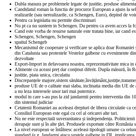
Dubla masura pe problemele legate de justitie, produse alimenta
Candidatul roman la functia de procuror European a ajuns la sele
realizarile (sau nerealizarile, ca Schengen, Euro), depind de voi
Pentru ca legislatia nu permite discriminari
Nu pt ca nu suntem in Schengen. Da pentru ca avem acces la f
Cand este vorba de resurse naturale este tratata bine, iar cand e
Schengen, Schengen, Schengen
spatiul Schengeb
Mecanismul de cooperare și verificare se aplica doar Romaniei si 
din Catalunia sau protestele Vestelor galbene cu evenimente din 
dezvoltate
Export-Import in defavoarea noastra, reprezentativitate mica in 
Alimente cu aceasi preț dar conținut diferit. Dupla măsură, î
justitie, piata unica, circulatia
Discrepanțele majore,sistem sănătate,învățământ,justiție,tratame
produse UE de o calitate mai slaba, inclinatia media din UE de a
a nu leza interesele unor tari mai puternice.
modul in care s-au pus la zid jandarmii pentru interventia din 10 
din sistemul judiciar
Cetatenii Romaniei au aceleasi drepturi de libera circulatie ca 
Consiliul European este egal cu cel al oricarei alte tari.
Nu ne este respectată suveranitatea și independența. Politicienii
derapaje sunt și în alte țări. Produsele exportate către România su
La nivel european se întâlnesc aceleasi tipologii umane ca oriund
standard (e.g. Jandarmi ataca vestele galbene in FR, implicarea s