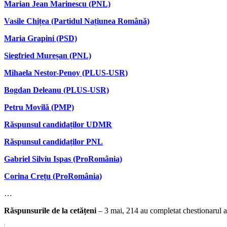
Marian Jean Marinescu (PNL)
Vasile Chițea (Partidul Națiunea Română)
Maria Grapini (PSD)
Siegfried Mureșan (PNL)
Mihaela Nestor-Penoy (PLUS-USR)
Bogdan Deleanu (PLUS-USR)
Petru Movilă (PMP)
Răspunsul candidaților UDMR
Răspunsul candidaților PNL
Gabriel Silviu Ispas (ProRomânia)
Corina Crețu (ProRomânia)
…
Răspunsurile de la cetățeni
– 3 mai, 214 au completat chestionarul as