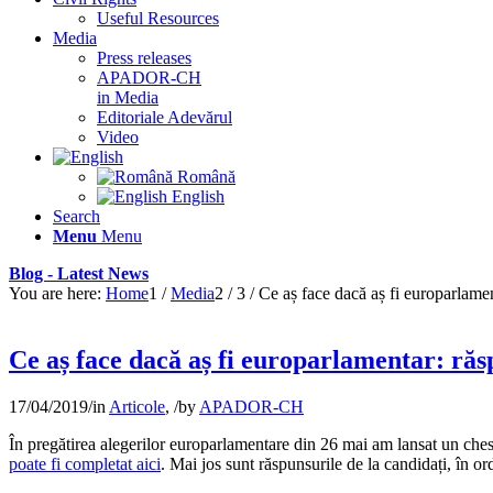
Useful Resources
Media
Press releases
APADOR-CH
in Media
Editoriale Adevărul
Video
Română
English
Search
Menu
Menu
Blog - Latest News
You are here:
Home
1
/
Media
2
/
3
/
Ce aș face dacă aș fi europarlament
Ce aș face dacă aș fi europarlamentar: răsp
17/04/2019
/
in
Articole
,
/
by
APADOR-CH
În pregătirea alegerilor europarlamentare din 26 mai am lansat un chest
poate fi completat aici
. Mai jos sunt răspunsurile de la candidați, în or