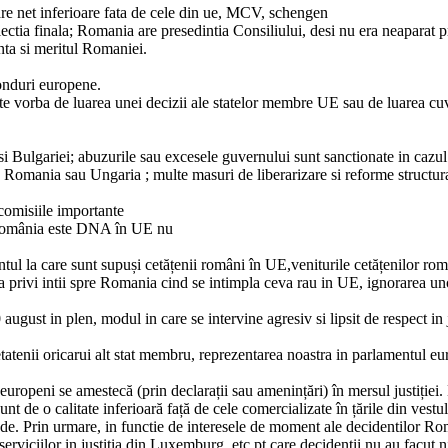
re net inferioare fata de cele din ue, MCV, schengen
ctia finala; Romania are presedintia Consiliului, desi nu era neaparat pr
nta si meritul Romaniei.
onduri europene.
ste vorba de luarea unei decizii ale statelor membre UE sau de luarea cuv
Bulgariei; abuzurile sau excesele guvernului sunt sanctionate in cazul ta
Romania sau Ungaria ; multe masuri de liberarizare si reforme structural
comisiile importante
n România este DNA în UE nu
ntul la care sunt supuși cetățenii români în UE,veniturile cetățenilor ro
 privi intii spre Romania cind se intimpla ceva rau in UE, ignorarea un
august in plen, modul in care se intervine agresiv si lipsit de respect in 
cetatenii oricarui alt stat membru, reprezentarea noastra in parlamentul 
 europeni se amestecă (prin declarații sau amenințări) în mersul justiției
nt de o calitate inferioară față de cele comercializate în țările din vestu
e. Prin urmare, in functie de interesele de moment ale decidentilor Roman
erviciilor in justitia din Luxemburg, etc pt care decidentii nu au facut n