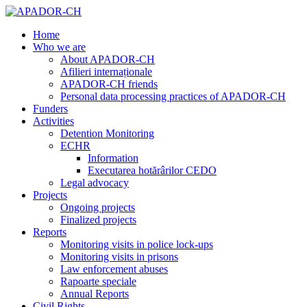
Home
Who we are
About APADOR-CH
Afilieri internaționale
APADOR-CH friends
Personal data processing practices of APADOR-CH
Funders
Activities
Detention Monitoring
ECHR
Information
Executarea hotărârilor CEDO
Legal advocacy
Projects
Ongoing projects
Finalized projects
Reports
Monitoring visits in police lock-ups
Monitoring visits in prisons
Law enforcement abuses
Rapoarte speciale
Annual Reports
Civil Rights