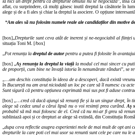
la nici un drept pentru că drepturile omului nu se negociază
”, însă c
aflat, cu surprindere, că mulți găsesc inutil dreptul la căsătorie în lume
alege și de a fi ales și chiar la dreptul la asociere. O opțiune interesa
*
Am ales să nu folosim numele reale ale candidaților din motive de
[box]„
Drepturile sunt ceva atât de inerent și ne-negociabil al ființ
situația Toni M. [/box]
„
Pot renunța la
dreptul de autor
pentru a putea fi folosite în avantaju
[box] „
Aș renunța la dreptul la viață
la modul cel mai sincer cu putinț
de proporții, cum bine ne învață istoria în nenumărate rânduri
”, se r
„…
am deschis constituția în ideea de a descoperi, dacă există vreunu
în București nu am avut niciodată un loc pe care să îl numesc cu acte 
Sunt sigură că pentru opțiunea exprimată mai sus pot fi aduse contraa
[box] „…
cred că dacă ajungi să renunți fie și la un singur drept, în t
alege să cedez unul a cărui lipsă nu o voi resimți prea curând.
Aș s
probabil să mă mai folosesc de el. Cred că nu mi-ar fi greu să renunț
subliniază apoi și ce drepturi ar alege să extindă, din Constituția Român
„
dupa ceva reflectie asupra experientei mele de mai mult de opt ani ca
drepturile la care poti cel mai usor sa renunti sunt cele pe care nu le ai