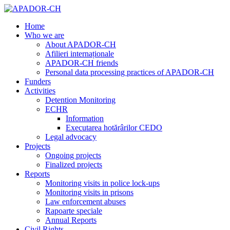
Home
Who we are
About APADOR-CH
Afilieri internaționale
APADOR-CH friends
Personal data processing practices of APADOR-CH
Funders
Activities
Detention Monitoring
ECHR
Information
Executarea hotărârilor CEDO
Legal advocacy
Projects
Ongoing projects
Finalized projects
Reports
Monitoring visits in police lock-ups
Monitoring visits in prisons
Law enforcement abuses
Rapoarte speciale
Annual Reports
Civil Rights