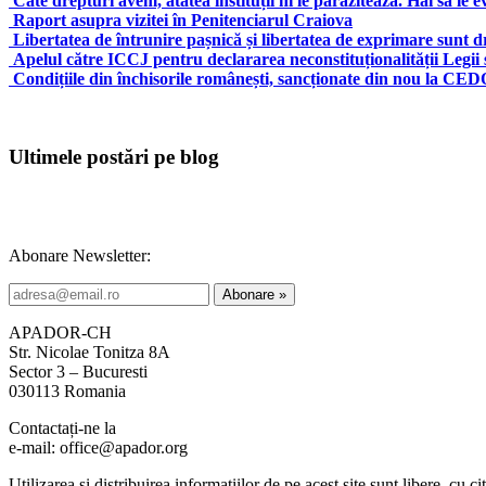
Câte drepturi avem, atâtea instituții ni le parazitează. Hai să l
Raport asupra vizitei în Penitenciarul Craiova
Libertatea de întrunire pașnică și libertatea de exprimare sunt 
Apelul către ICCJ pentru declararea neconstituționalității Legii s
Condițiile din închisorile românești, sancționate din nou la CE
Ultimele postări pe blog
Abonare Newsletter:
APADOR-CH
Str. Nicolae Tonitza 8A
Sector 3 – Bucuresti
030113 Romania
Contactați-ne la
e-mail: office@apador.org
Utilizarea și distribuirea informațiilor de pe acest site sunt libere, cu ci