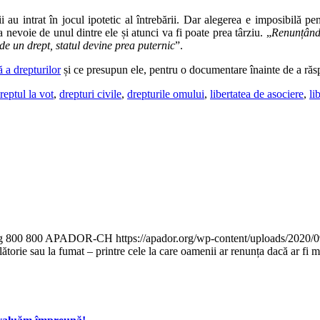
i au intrat în jocul ipotetic al întrebării. Dar alegerea e imposibilă p
nevoie de unul dintre ele și atunci va fi poate prea târziu. „
Renunțând 
 de un drept, statul devine prea puternic
”.
ă a drepturilor
și ce presupun ele, pentru o documentare înainte de a ră
reptul la vot
,
drepturi civile
,
drepturile omului
,
libertatea de asociere
,
li
g
800
800
APADOR-CH
https://apador.org/wp-content/uploads/2020
ălătorie sau la fumat – printre cele la care oamenii ar renunța dacă ar fi 