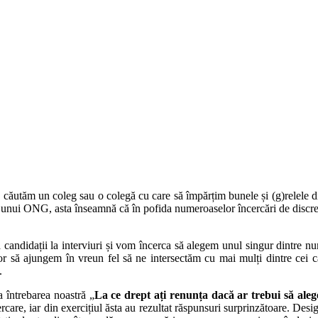
ă ne căutăm un coleg sau o colegă cu care să împărțim bunele și (g)rele
a unui ONG, asta înseamnă că în pofida numeroaselor încercări de discredi
andidații la interviuri și vom încerca să alegem unul singur dintre num
r să ajungem în vreun fel să ne intersectăm cu mai mulți dintre cei ca
.
 întrebarea noastră „
La ce drept ați renunța dacă ar trebui să alege
cercare, iar din exercițiul ăsta au rezultat răspunsuri surprinzătoare. Desi