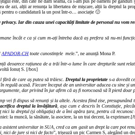
âștigul este, din câte ne dăm seama, că i-am pus pe oameni pe gânduri ș
a de azi, alții ar renunța la libertatea de mișcare, alții la dreptul la pr
ntă pentru o candidatură la un post într-o… asociație 🙂
 privacy. Iar din cauza unei capacități limitate de personal nu vom re
ei umane încât e ca și cum m-ați întreba dacă aș prefera să nu-mi funcț
l
APADOR-CH
toate cunostințele mele
.”, ne anunță Mona P.
ă deoarece rațiunea de a trăi într-o lume în care drepturile sunt relativ
evoltă Ionuț S. [/box]
l fără de care aș putea să trăiesc.
Dreptul la proprietate
s-a dovedit ce
în regulă acasă. Fiecare început de an universitar aducea cu sine și un
rgumente, dar privind în jur afirm că aș fi norocoasă să îl pierd doar 
imp vei fi dispus să renunți și la altele. Acestea fiind zise, presupunând
acrifica dreptul la învățătură
, așa cum e descris în Constiuție, plecâ
 nici la dreptul (și obligația) de a îmi apăra țara, pentru că recunosc 
iei: la muncă, la sănătate, la asociere, la un trai decent, la exprimare.[/
 asistent universitar in SUA, cred ca am gasit un drept la care pot ren
, nici de jure si nici de facto
”, trișează un pic Carmen S, alegând un dr