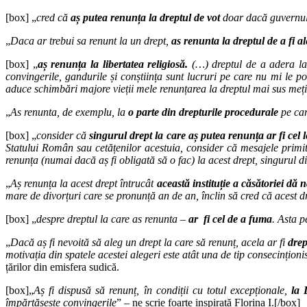
[box] „
cred că
aș putea renunța la dreptul de vot
doar dacă guvernul
„
Daca ar trebui sa renunt la un drept,
as renunta la dreptul de a fi al
[box] „
aș renunța la libertatea religiosă.
(…) dreptul de a adera la o
convingerile, gandurile și conștiința sunt lucruri pe care nu mi le 
aduce schimbări majore vieții mele renunțarea la dreptul mai sus meț
„
As renunta, de exemplu, la
o parte din drepturile procedurale
pe care
[box] „
consider că
singurul drept la care aș putea renunța ar fi cel 
Statului Român sau cetățenilor acestuia, consider că mesajele primite
renunța (numai dacă aș fi obligată să o fac) la acest drept, singurul 
„
Aș renunța la acest drept întrucât
această instituție a căsătoriei dă n
mare de divorțuri care se pronunță an de an, înclin să cred că acest dre
[box] „
despre dreptul la care as renunta –
ar fi cel de a fuma
. Asta p
„
Dacă aș fi nevoită să aleg un drept la care să renunț, acela ar fi
drep
motivația din spatele acestei alegeri este atât una de tip consecinționis
țărilor din emisfera sudică.
[box]„
Aș fi dispusă să renunț, în condiții cu totul excepționale,
la 
împărtășește convingerile
” – ne scrie foarte inspirată Florina I.[/box]