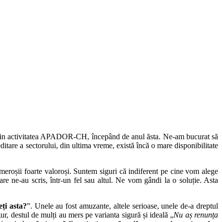
le din activitatea APADOR-CH, începând de anul ăsta. Ne-am bucurat să
tare a sectorului, din ultima vreme, există încă o mare disponibilitate
eroșii foarte valoroși. Suntem siguri că indiferent pe cine vom alege
re ne-au scris, într-un fel sau altul. Ne vom gândi la o soluție. Asta
ți asta?
”. Unele au fost amuzante, altele serioase, unele de-a dreptul
gur, destul de mulți au mers pe varianta sigură și ideală „
Nu aș renunța