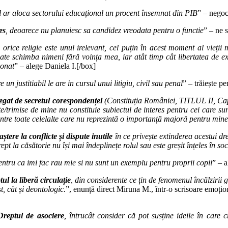
 ar aloca sectorului educațional un procent însemnat din PIB
” – nego
es
, deoarece nu planuiesc sa candidez vreodata pentru o functie
” – ne 
rice religie este unul irelevant, cel puțin în acest moment al vieții 
poate schimba nimeni fără voința mea, iar atât timp cât libertatea de e
ionat
” – alege Daniela I.[/box]
 un justitiabil le are in cursul unui litigiu, civil sau penal
” – trăiește p
legat de secretul corespondenței
(Constituția României, TITLUL II, Capit
/trimise de mine nu constituie subiectul de interes pentru cei care sun
dintre toate celelalte care nu reprezintă o importanță majoră pentru mine
aștere la conflicte și dispute inutile
în ce privește extinderea acestui d
pt la căsătorie nu își mai îndeplinețe rolul sau este greșit înțeles în so
entru ca imi fac rau mie si nu sunt un exemplu pentru proprii copii
” – 
tul la liberă circulație
, din considerente ce țin de fenomenul încălzirii 
t, cât și deontologic.
”, enunță direct Miruna M., într-o scrisoare emoțion
Dreptul de asociere
, întrucât consider că pot susține ideile în care