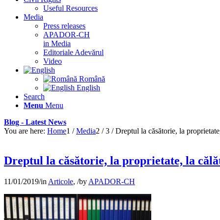
Useful Resources
Media
Press releases
APADOR-CH
in Media
Editoriale Adevărul
Video
Română
English
Search
Menu
Menu
Blog - Latest News
You are here:
Home
1
/
Media
2
/
3
/
Dreptul la căsătorie, la proprietate,
Dreptul la căsătorie, la proprietate, la căl
11/01/2019
/
in
Articole
,
/
by
APADOR-CH