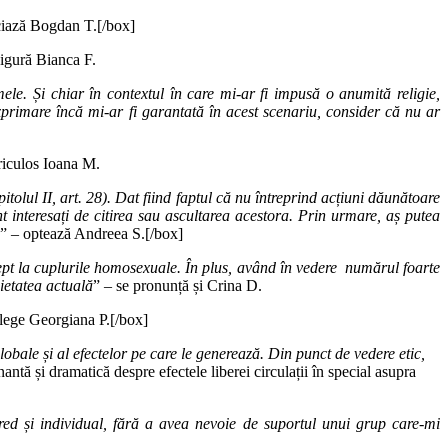
ciază Bogdan T.[/box]
sigură Bianca F.
mele. Și chiar în contextul în care mi-ar fi impusă o anumită religie,
xprimare încă mi-ar fi garantată în acest scenariu, consider că nu ar
ericulos Ioana M.
olul II, art. 28). Dat fiind faptul că nu întreprind acțiuni dăunătoare
t interesați de citirea sau ascultarea acestora. Prin urmare, aș putea
” – optează Andreea S.[/box]
rept la cuplurile homosexuale. În plus, având în vedere numărul foarte
cietatea actuală
” – se pronunță și Crina D.
alege Georgiana P.[/box]
globale și al efectelor pe care le generează. Din punct de vedere etic,
antă și dramatică despre efectele liberei circulații în special asupra
 cred și individual, fără a avea nevoie de suportul unui grup care-mi