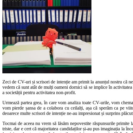
Zeci de CV-uri și scrisori de intenție am primit la anunțul nostru c
vedem că sunt atât de mulți oameni dornici să se implice în activitate
a societății pentru activitatea non-profit.
Urmează partea grea, în care vom analiza toate CV-urile, vom chema c
vom pierde șansa de a colabora cu ceilalți, așa că sperăm ca pe viito
deoarece multe scrisori de intenție ne-au impresionat și surprins plăcut
Tocmai de aceea nu vrem să lăsăm nepovestite răspunsurile primite la
triste, dar e cert că majoritatea candidaților și-au pus imaginația la în