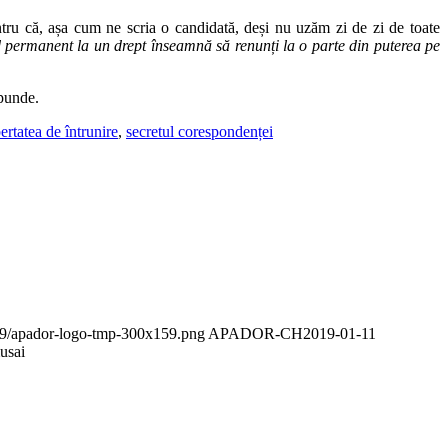
entru că, așa cum ne scria o candidată, deși nu uzăm zi de zi de toate
permanent la un drept înseamnă să renunți la o parte din puterea pe
spunde.
bertatea de întrunire
,
secretul corespondenței
/09/apador-logo-tmp-300x159.png
APADOR-CH
2019-01-11
musai