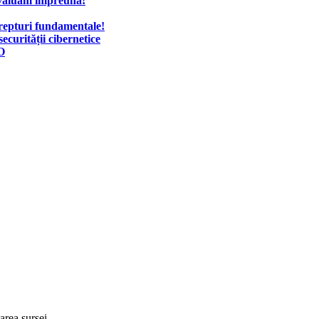
e evaluăm împreună!
drepturi fundamentale!
ecurității cibernetice
DO
tarea sursei.