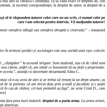
i mai ales să citească Constituția, ca să vadă exact ce drepturi au. Am
oprietate, la secretul corespondenței, la dreptul de autor, la dreptul de a
uși să le răspundem tuturor celor care ne-au scris, ci numai celor pe
care i-am selectat pentru interviu. Vă mulțumim tuturor!
ioneze emisfera stângă sau emisfera dreaptă a creierului
.” – tranșează
e în termeni juridici și sociologici este una sortită unui eșec colectiv
l „câștigător” la această strigare. Sunt studentă, așa că de când sunt
 nou cămin, astfel că, am simțit ce înseamnă să nu deții o proprietate.
pe acesta
.”, anunță cu sinceritate dezarmantă Alina C.
 totuși că n-aș avea de ales și ar trebui să renunț la un drept anume, aș
nd de la premiza că am trecut deja prin școală și facultate și e puțin
că în caz de război, cel mai probabil aș fugi
”, ne scrie Cristi D., care
box]
unta fara prea mari indoieli:
dreptul de a purta arma
. La urma urmei,
ept american.