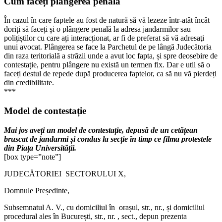
Cum faceți plângerea penală
În cazul în care faptele au fost de natură să vă lezeze într-atât încât
doriți să faceți și o plângere penală la adresa jandarmilor sau
polițiștilor cu care ați interacționat, ar fi de preferat să vă adresaţi
unui avocat. Plângerea se face la Parchetul de pe lângă Judecătoria
din raza teritorială a străzii unde a avut loc fapta, și spre deosebire de
contestație, pentru plângere nu există un termen fix. Dar e util să o
faceți destul de repede după producerea faptelor, ca să nu vă pierdeți
din credibilitate.
***
Model de contestație
Mai jos aveți un model de contestație, depusă de un cetățean
bruscat de jandarmi și condus la secție în timp ce filma protestele
din Piața Universității
.
[box type=”note”]
JUDECĂTORIEI SECTORULUI X,
Domnule Președinte,
Subsemnatul A. V., cu domiciliul în orașul, str., nr., și domiciliul
procedural ales în București, str., nr. , sect., depun prezenta