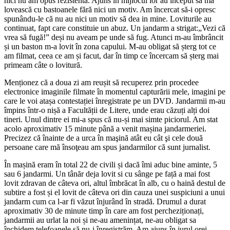
nici nu am opus rezistentă. Ajuns în mijlocul lor au început să mă
lovească cu bastoanele fără nici un motiv. Am încercat să-i opresc
spunându-le că nu au nici un motiv să dea in mine. Loviturile au
continuat, fapt care constituie un abuz. Un jandarm a strigat:„Vezi că
vrea să fugă!” deși nu aveam pe unde să fug. Atunci m-au îmbrâncit
și un baston m-a lovit în zona capului. M-au obligat să șterg tot ce
am filmat, ceea ce am și facut, dar în timp ce încercam să șterg mai
primeam câte o lovitură.
Menționez că a doua zi am reușit să recuperez prin procedee
electronice imaginile filmate în momentul capturării mele, imagini pe
care le voi atașa contestației înregistrate pe un DVD. Jandarmii m-au
împins într-o nișă a Facultății de Litere, unde erau căzuți alți doi
tineri. Unul dintre ei mi-a spus că nu-și mai simte piciorul. Am stat
acolo aproximativ 15 minute până a venit mașina jandarmeriei.
Precizez că înainte de a urca în maşină atât eu cât şi cele două
persoane care mă însoţeau am spus jandarmilor că sunt jurnalist.
În mașină eram în total 22 de civili și dacă îmi aduc bine aminte, 5
sau 6 jandarmi. Un tânăr deja lovit si cu sânge pe față a mai fost
lovit zdravan de câteva ori, altul îmbrăcat în alb, cu o haină destul de
subtire a fost și el lovit de câteva ori din cauza unei suspiciuni a unui
jandarm cum ca l-ar fi văzut înjurând în stradă. Drumul a durat
aproximativ 30 de minute timp în care am fost percheziționați,
jandarmii au urlat la noi și ne-au amenințat, ne-au obligat sa
închidem telefoanele să nu-i înregistrăm. Am ajuns în jurul orei