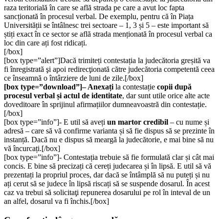
raza teritorială în care se află strada pe care a avut loc fapta
sancționată în procesul verbal. De exemplu, pentru că în Piața
Universității se întâlnesc trei sectoare – 1, 3 și 5 – este important să
știți exact în ce sector se află strada menționată în procesul verbal ca
loc din care ați fost ridicați.
[/box]
[box type=”alert”]Dacă trimiteți contestația la judecătoria greșită va
fi înregistrată şi apoi redirecţionată către judecătoria competentă ceea
ce înseamnă o întârziere de luni de zile.[/box]
[box type=”download”]
– Anexați
la contestație
copii după
procesul verbal și actul de identitate
, dar sunt utile orice alte acte
doveditoare în sprijinul afirmațiilor dumneavoastră din contestație.
[/box]
[box type=”info”]- E util să aveți
un martor credibil
– cu nume și
adresă – care să vă confirme varianta și să fie dispus să se prezinte în
instanță. Dacă nu e dispus să meargă la judecătorie, e mai bine să nu
vă încurcați.[/box]
[box type=”info”]- Contestația trebuie să fie formulată clar și cât mai
concis. E bine să precizați că cereți judecarea și în lipsă. E util să vă
prezentați la propriul proces, dar dacă se întâmplă să nu puteți și nu
ați cerut să se judece în lipsă riscați să se suspende dosarul. În acest
caz va trebui să solicitaţi repunerea dosarului pe rol în inteval de un
an alfel, dosarul va fi închis.[/box]