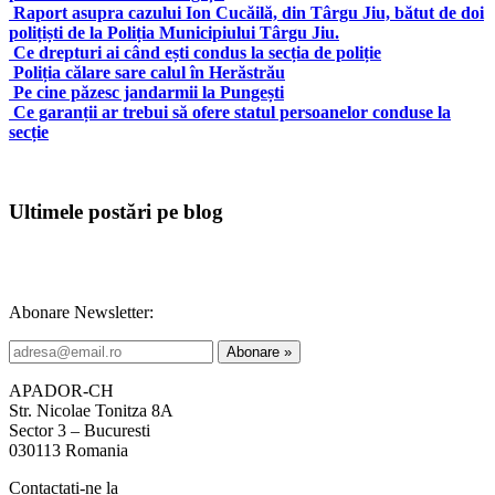
Raport asupra cazului Ion Cucăilă, din Târgu Jiu, bătut de doi
polițiști de la Poliția Municipiului Târgu Jiu.
Ce drepturi ai când ești condus la secția de poliție
Poliția călare sare calul în Herăstrău
Pe cine păzesc jandarmii la Pungești
Ce garanții ar trebui să ofere statul persoanelor conduse la
secție
Ultimele postări pe blog
Abonare Newsletter:
APADOR-CH
Str. Nicolae Tonitza 8A
Sector 3 – Bucuresti
030113 Romania
Contactați-ne la