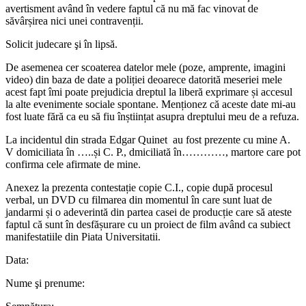
avertisment având în vedere faptul că nu mă fac vinovat de
săvârșirea nici unei contravenții.
Solicit judecare şi în lipsă.
De asemenea cer scoaterea datelor mele (poze, amprente, imagini
video) din baza de date a poliției deoarece datorită meseriei mele
acest fapt îmi poate prejudicia dreptul la liberă exprimare și accesul
la alte evenimente sociale spontane. Menționez că aceste date mi-au
fost luate fără ca eu să fiu înștiințat asupra dreptului meu de a refuza.
La incidentul din strada Edgar Quinet au fost prezente cu mine A.
V domiciliata în …..și C. P., dmiciliată în…………, martore care pot
confirma cele afirmate de mine.
Anexez la prezenta contestație copie C.I., copie după procesul
verbal, un DVD cu filmarea din momentul în care sunt luat de
jandarmi și o adeverintă din partea casei de producție care să ateste
faptul că sunt în desfășurare cu un proiect de film având ca subiect
manifestatiile din Piata Universitatii.
Data:
Nume şi prenume: