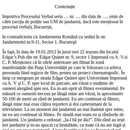
Contestație
împotriva Procesului Verbal seria … nr. … din data de …, emis de
către (secția de poliție sau UM de jandarmi, dacă este menționat în
procesul verbal), București,
în contradictoriu cu Jandarmeria Română cu sediul în str.
Jandarmeriei nr.9-11, Sector 1, Bucureşti
În fapt, în data de 19.01.2012 în jurul orei 22 ieșeam din localul
Edgar’s Pub din str. Edgar Quinet nr. 9, sector 1 împreună cu A. V.si
C. P. Menționez că în zilele anterioare am filmat în zonă
manifestațiile din Piața Universității pe care le foloseam ca arhiva
personala fiind regizor de film, pentru un proiect cinematografic. În
timp ce mergeam pe strada Edgar Quinet spre Universitate împreună
cu A. V și C. P. spre locul de parcare, am văzut o mulțime de
oameni alergând spre noi. Eu m-am oprit să filmez evenimentul. Pe
măsură ce oamenii treceau pe lângă mine am văzut, la aproximativ
50-100 de metri un rând de jandarmi. Eu am continuat să filmez,
lângă mine mai erau câțiva reporteri și doi cameramani de la
televiziune. La un moment dat jandarmii au mai înaintat spre mine,
iar eu am continuat să filmez. Pe stradă mai eram eu și rândurile de
jandarmi. Un jandarm a ordonat: „Ia-l bă pe ăla!”. Din rând au ieșit
trei jandarmi și m-au apucat cu brutalitate, cu toate că nu am fugit și