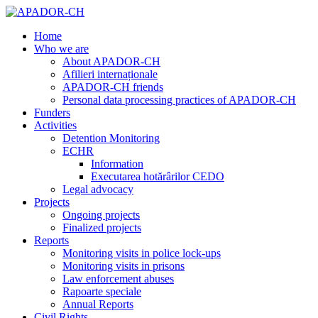
Home
Who we are
About APADOR-CH
Afilieri internaționale
APADOR-CH friends
Personal data processing practices of APADOR-CH
Funders
Activities
Detention Monitoring
ECHR
Information
Executarea hotărârilor CEDO
Legal advocacy
Projects
Ongoing projects
Finalized projects
Reports
Monitoring visits in police lock-ups
Monitoring visits in prisons
Law enforcement abuses
Rapoarte speciale
Annual Reports
Civil Rights