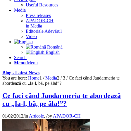
Useful Resources
Media
Press releases
APADOR-CH
in Media
Editoriale Adevărul
Video
Română
English
Search
Menu
Menu
Blog - Latest News
You are here:
Home
1
/
Media
2
/
3
/
Ce faci când Jandarmeria te
abordează cu „Ia-l, bă, pe ăla!”?
Ce faci când Jandarmeria te abordează
cu „Ia-l, bă, pe ăla!”?
01/02/2012
/
in
Articole
,
/
by
APADOR-CH