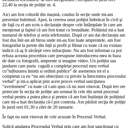
22,40 la secția de poliție nr. 4.
Aici am fost coborât din mașină, condus în secție unde mi-am
prezentat buletinul. Apoi, la cererea unui polițist îmbrăcat în civil şi
de faţă cu el am scris o declarație despre cele întâmplate în care am
menţionat şi faptul că am fost tratat cu brutalitate. Polițistul mi-a luat
numarul de telefon și seria telefonului. După ce am dat declarația am
fost dus într-un alt birou unde mi-au fost luate amprentele, am fost
fotografiat la perete din față și profil și filmat cu toate că nu existau
indicii că aş fi săvârşit vreo infracţiune. Nu am fost informat ca pot
refuza aceasta procedura care presupune introducerea mea in baza
de date cu fotografii, amprente si imagine video. Un polițist sau
jandarm care purta cagulă a completat procesul meu verbal
cu”tulburarea linistii si ordinii publice” de asemenea tot el a
completat ca eu “nu am obiecțiuni cu privire la întocmirea procesului
verbal” şi mi-a aplicat prin acest proces verbal sancţiunea
“avertisment” cu toate că i-am spus că nu sunt vinovat. După trei ore
petrecute în secția de poliție am semnat în cele din urmă procesul
verbal pentru a putea pleca şi pentru că am fost înștiințat de polițistul
care mi-a luat declarația că-l pot contesta. Am părăsit secţia de poliţie
în jurul orei 01,30 a zilei de 20 ianuarie.
În fapt nu sunt vinovat de cele acuzate în Procesul Verbal.
Solicit anularea Procesului Verbal prin care am fost sancţionat cu