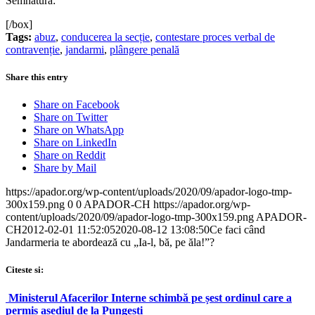
Semnătura:
[/box]
Tags:
abuz
,
conducerea la secție
,
contestare proces verbal de
contravenție
,
jandarmi
,
plângere penală
Share this entry
Share on Facebook
Share on Twitter
Share on WhatsApp
Share on LinkedIn
Share on Reddit
Share by Mail
https://apador.org/wp-content/uploads/2020/09/apador-logo-tmp-
300x159.png
0
0
APADOR-CH
https://apador.org/wp-
content/uploads/2020/09/apador-logo-tmp-300x159.png
APADOR-
CH
2012-02-01 11:52:05
2020-08-12 13:08:50
Ce faci când
Jandarmeria te abordează cu „Ia-l, bă, pe ăla!”?
Citeste si:
Ministerul Afacerilor Interne schimbă pe șest ordinul care a
permis asediul de la Pungești