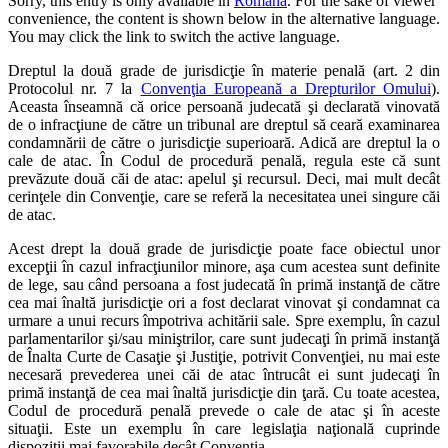
Sorry, this entry is only available in
Română
. For the sake of viewer
convenience, the content is shown below in the alternative language.
You may click the link to switch the active language.
Dreptul la două grade de jurisdicţie în materie penală (art. 2 din
Protocolul nr. 7 la
Convenţia Europeană a Drepturilor Omului
).
Aceasta înseamnă că orice persoană judecată şi declarată vinovată
de o infracţiune de către un tribunal are dreptul să ceară examinarea
condamnării de către o jurisdicţie superioară. Adică are dreptul la o
cale de atac. În Codul de procedură penală, regula este că sunt
prevăzute două căi de atac: apelul şi recursul. Deci, mai mult decât
cerinţele din Convenţie, care se referă la necesitatea unei singure căi
de atac.
Acest drept la două grade de jurisdicţie poate face obiectul unor
excepţii în cazul infracţiunilor minore, aşa cum acestea sunt definite
de lege, sau când persoana a fost judecată în primă instanţă de către
cea mai înaltă jurisdicţie ori a fost declarat vinovat şi condamnat ca
urmare a unui recurs împotriva achitării sale. Spre exemplu, în cazul
parlamentarilor şi/sau miniştrilor, care sunt judecaţi în primă instanţă
de Înalta Curte de Casaţie şi Justiţie, potrivit Convenţiei, nu mai este
necesară prevederea unei căi de atac întrucât ei sunt judecaţi în
primă instanţă de cea mai înaltă jurisdicţie din ţară. Cu toate acestea,
Codul de procedură penală prevede o cale de atac şi în aceste
situaţii. Este un exemplu în care legislaţia naţională cuprinde
dispoziţii mai favorabile decât Convenţia.