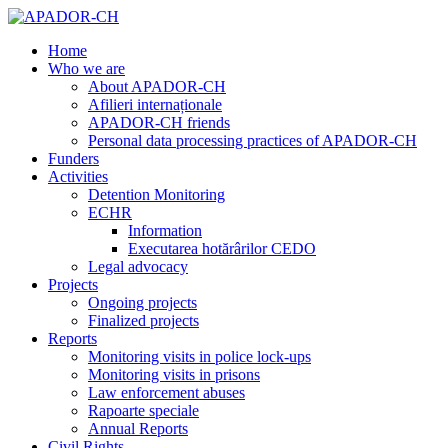
Home
Who we are
About APADOR-CH
Afilieri internaționale
APADOR-CH friends
Personal data processing practices of APADOR-CH
Funders
Activities
Detention Monitoring
ECHR
Information
Executarea hotărârilor CEDO
Legal advocacy
Projects
Ongoing projects
Finalized projects
Reports
Monitoring visits in police lock-ups
Monitoring visits in prisons
Law enforcement abuses
Rapoarte speciale
Annual Reports
Civil Rights