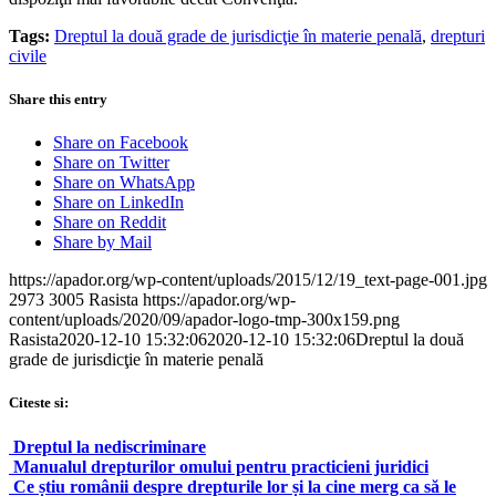
Tags:
Dreptul la două grade de jurisdicţie în materie penală
,
drepturi
civile
Share this entry
Share on Facebook
Share on Twitter
Share on WhatsApp
Share on LinkedIn
Share on Reddit
Share by Mail
https://apador.org/wp-content/uploads/2015/12/19_text-page-001.jpg
2973
3005
Rasista
https://apador.org/wp-
content/uploads/2020/09/apador-logo-tmp-300x159.png
Rasista
2020-12-10 15:32:06
2020-12-10 15:32:06
Dreptul la două
grade de jurisdicţie în materie penală
Citeste si:
Dreptul la nediscriminare
Manualul drepturilor omului pentru practicieni juridici
Ce știu românii despre drepturile lor și la cine merg ca să le