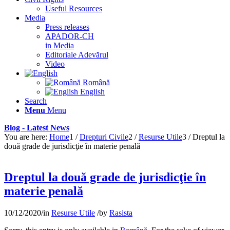
Useful Resources
Media
Press releases
APADOR-CH
in Media
Editoriale Adevărul
Video
Română
English
Search
Menu
Menu
Blog - Latest News
You are here:
Home
1
/
Drepturi Civile
2
/
Resurse Utile
3
/
Dreptul la
două grade de jurisdicţie în materie penală
Dreptul la două grade de jurisdicţie în
materie penală
10/12/2020
/
in
Resurse Utile
/
by
Rasista