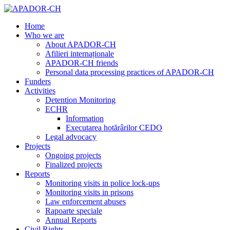
Home
Who we are
About APADOR-CH
Afilieri internaționale
APADOR-CH friends
Personal data processing practices of APADOR-CH
Funders
Activities
Detention Monitoring
ECHR
Information
Executarea hotărârilor CEDO
Legal advocacy
Projects
Ongoing projects
Finalized projects
Reports
Monitoring visits in police lock-ups
Monitoring visits in prisons
Law enforcement abuses
Rapoarte speciale
Annual Reports
Civil Rights