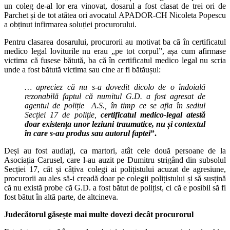
un coleg de-al lor era vinovat, dosarul a fost clasat de trei ori de
Parchet și de tot atâtea ori avocatul APADOR-CH Nicoleta Popescu
a obținut infirmarea soluției procurorului.
Pentru clasarea dosarului, procurorii au motivat ba că în certificatul
medico legal loviturile nu erau „pe tot corpul”, așa cum afirmase
victima că fusese bătută, ba că în certificatul medico legal nu scria
unde a fost bătută victima sau cine ar fi bătăușul:
… apreciez că nu s-a dovedit dicolo de o îndoială
rezonabilă faptul că numitul G.D. a fost agresat de
agentul de poliție
A.S., în timp ce se afla în sediul
Secției 17 de poliție,
certificatul medico-legal atestă
doar existența unor leziuni traumatice, nu și contextul
în care s-au produs sau autorul faptei
”.
Deși au fost audiați, ca martori, atât cele două persoane de la
Asociația Carusel, care l-au auzit pe Dumitru strigând din subsolul
Secției 17, cât și câțiva colegi ai polițistului acuzat de agresiune,
procurorii au ales să-i creadă doar pe colegii polițistului și să susțină
că nu există probe că G.D. a fost bătut de polițist, ci că e posibil să fi
fost bătut în altă parte, de altcineva.
Judecătorul găsește mai multe dovezi decât procurorul