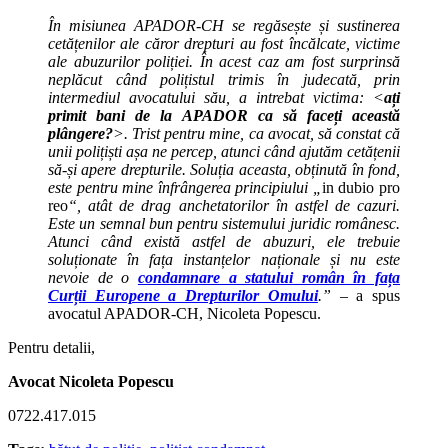
În misiunea APADOR-CH se regăsește și sustinerea
cetățenilor ale căror drepturi au fost încălcate, victime
ale abuzurilor poliției. În acest caz am fost surprinsă
neplăcut când polițistul trimis în judecată, prin
intermediul avocatului său, a intrebat victima: <
ați
primit bani de la APADOR ca să faceți această
plângere?
>. Trist pentru mine, ca avocat, să constat că
unii polițiști așa ne percep, atunci când ajutăm cetățenii
să-și apere drepturile. Soluția aceasta, obținută în fond,
este pentru mine înfrângerea principiului „
in dubio pro
reo
“, atât de drag anchetatorilor în astfel de cazuri.
Este un semnal bun pentru sistemului juridic românesc.
Atunci când există astfel de abuzuri, ele trebuie
soluționate în fața instanțelor naționale și nu este
nevoie de o
condamnare a statului român în fața
Curții Europene a Drepturilor Omului
.”
– a spus
avocatul APADOR-CH, Nicoleta Popescu.
Pentru detalii,
Avocat Nicoleta Popescu
0722.417.015