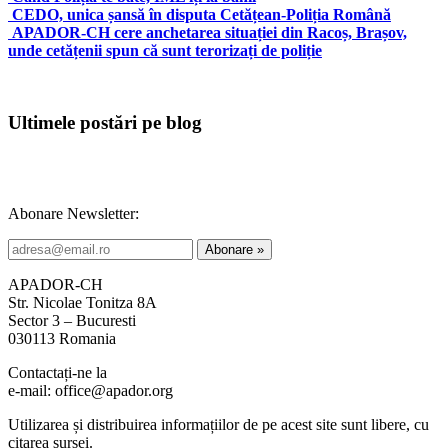
CEDO, unica șansă în disputa Cetățean-Poliția Română
APADOR-CH cere anchetarea situației din Racoș, Brașov,
unde cetățenii spun că sunt terorizați de poliție
Ultimele postări pe blog
Abonare Newsletter:
APADOR-CH
Str. Nicolae Tonitza 8A
Sector 3 – Bucuresti
030113 Romania
Contactați-ne la
e-mail: office@apador.org
Utilizarea și distribuirea informațiilor de pe acest site sunt libere, cu
citarea sursei.