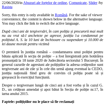
22/06/2020
/
in
Abuzuri ale forțelor de ordine
,
Comunicate
,
Slider
/
by
Rasista
Sorry, this entry is only available in
Română
. For the sake of viewer
convenience, the content is shown below in the alternative language.
You may click the link to switch the active language.
După cinci ani de tergiversări, în care poliția și procurorii mai mult
nu au vrut să-l ancheteze pe agresor, justiția l-a condamnat pe
polițistul A. S. la 10 luni de închisoare cu suspendare și 10.000 de
lei daune morale pentru victimă
O premieră în justiția română – condamnarea unui polițist pentru
bătaia aplicată în secția de poliție – a fost înregistrată prin hotărârea
pronunțată la 18 iunie 2020 de Judecătoria sectorului 5 București. În
general cazurile de agresiuni ale polițiștilor la adresa cetățenilor sunt
tergiversate ani de zile și în cele din urmă ajung eventual la CEDO,
justiția națională fiind greu de convins că poliția poate să și
greșească în exercițiul funcțiunii.
Despre o tergiversare lungă de cinci ani a fost vorba și în cazul G.
D., un cetățean amendat și apoi bătut în Secția de poliție nr.17, în
iarna anului 2015.
Faptele: polițiștilor nu le place să fie reclamați