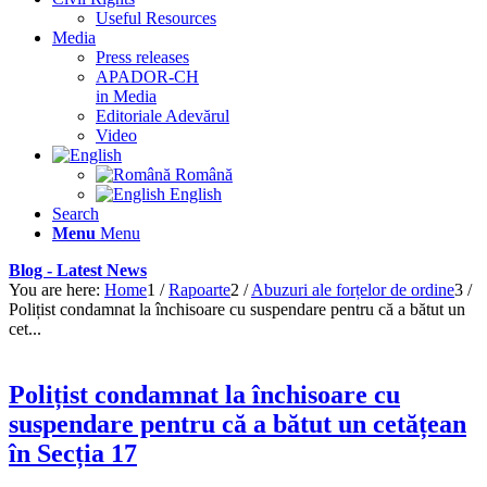
Useful Resources
Media
Press releases
APADOR-CH
in Media
Editoriale Adevărul
Video
Română
English
Search
Menu
Menu
Blog - Latest News
You are here:
Home
1
/
Rapoarte
2
/
Abuzuri ale forțelor de ordine
3
/
Polițist condamnat la închisoare cu suspendare pentru că a bătut un
cet...
Polițist condamnat la închisoare cu
suspendare pentru că a bătut un cetățean
în Secția 17