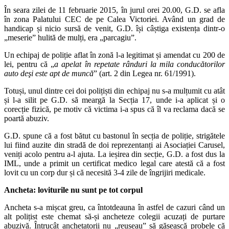
În seara zilei de 11 februarie 2015, în jurul orei 20.00, G.D. se afla
în zona Palatului CEC de pe Calea Victoriei. Având un grad de
handicap și nicio sursă de venit, G.D. își câștiga existența dintr-o
„meserie” hulită de mulți, era „parcagiu”.
Un echipaj de poliție aflat în zonă l-a legitimat și amendat cu 200 de
lei, pentru că „
a apelat în repetate rânduri la mila conducătorilor
auto deşi este apt de muncă
” (art. 2 din Legea nr. 61/1991).
Totuși, unul dintre cei doi polițiști din echipaj nu s-a mulțumit cu atât
și l-a silit pe G.D. să meargă la Secția 17, unde i-a aplicat și o
corecție fizică, pe motiv că victima i-a spus că îl va reclama dacă se
poartă abuziv.
G.D. spune că a fost bătut cu bastonul în secția de poliție, strigătele
lui fiind auzite din stradă de doi reprezentanți ai Asociației Carusel,
veniți acolo pentru a-l ajuta. La ieșirea din secție, G.D. a fost dus la
IML, unde a primit un certificat medico legal care atestă că a fost
lovit cu un corp dur și că necesită 3-4 zile de îngrijiri medicale.
Ancheta: loviturile nu sunt pe tot corpul
Ancheta s-a mișcat greu, ca întotdeauna în astfel de cazuri când un
alt polițist este chemat să-și ancheteze colegii acuzați de purtare
abuzivă. Întrucât anchetatorii nu „reușeau” să găsească probele că