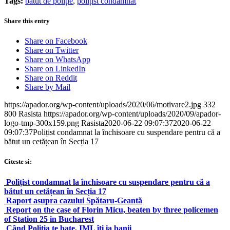
Tags:
bătut de poliție
,
polițist condamnat
Share this entry
Share on Facebook
Share on Twitter
Share on WhatsApp
Share on LinkedIn
Share on Reddit
Share by Mail
https://apador.org/wp-content/uploads/2020/06/motivare2.jpg
332
800
Rasista
https://apador.org/wp-content/uploads/2020/09/apador-
logo-tmp-300x159.png
Rasista
2020-06-22 09:07:37
2020-06-22
09:07:37
Polițist condamnat la închisoare cu suspendare pentru că a
bătut un cetățean în Secția 17
Citeste si:
Polițist condamnat la închisoare cu suspendare pentru că a
bătut un cetățean în Secția 17
Raport asupra cazului Spătaru-Geantă
Report on the case of Florin Micu, beaten by three policemen
of Station 25 in Bucharest
Când Poliția te bate, IML îți ia banii