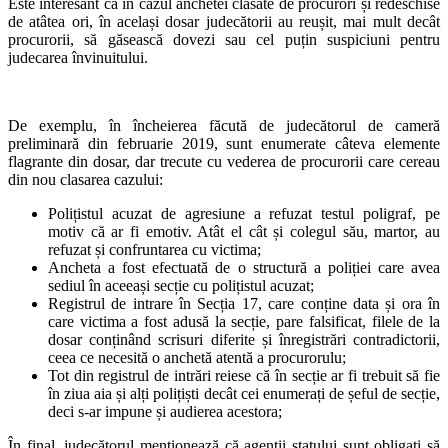
Este interesant că în cazul anchetei clasate de procurori și redeschise
de atâtea ori, în același dosar judecătorii au reușit, mai mult decât
procurorii, să găsească dovezi sau cel puțin suspiciuni pentru
judecarea învinuitului.
De exemplu, în încheierea făcută de judecătorul de cameră
preliminară din februarie 2019, sunt enumerate câteva elemente
flagrante din dosar, dar trecute cu vederea de procurorii care cereau
din nou clasarea cazului:
Polițistul acuzat de agresiune a refuzat testul poligraf, pe
motiv că ar fi emotiv. Atât el cât și colegul său, martor, au
refuzat și confruntarea cu victima;
Ancheta a fost efectuată de o structură a poliției care avea
sediul în aceeași secție cu polițistul acuzat;
Registrul de intrare în Secția 17, care conține data și ora în
care victima a fost adusă la secție, pare falsificat, filele de la
dosar conținând scrisuri diferite și înregistrări contradictorii,
ceea ce necesită o anchetă atentă a procurorulu;
Tot din registrul de intrări reiese că în secție ar fi trebuit să fie
în ziua aia și alți polițiști decât cei enumerați de șeful de secție,
deci s-ar impune și audierea acestora;
În final, judecătorul menționează că agenții statului sunt obligați să