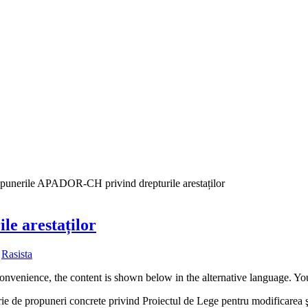
punerile APADOR-CH privind drepturile arestaților
e arestaților
y
Rasista
convenience, the content is shown below in the alternative language. You
 de propuneri concrete privind Proiectul de Lege pentru modificarea şi