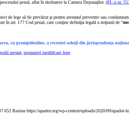
 procesului penal, aflat în dezbatere la Camera Deputaţilor. (
PL-x nr. 55
de lege să fie prevăzut şi pentru arestatul preventiv sau condamnatul c
ute în art. 177 Cod penal, care conţine definiţia legală a noţiunii de “
me
, cu promptitudine, a recentei soluții din jurisprudența naționa
ralii arestat
,
propuneri modificare lege
37
652
Rasista
https://apador.org/wp-content/uploads/2020/09/apador