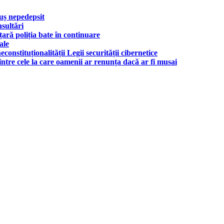
uș nepedepsit
nsultări
țară poliția bate în continuare
ale
onstituționalității Legii securității cibernetice
rintre cele la care oamenii ar renunța dacă ar fi musai