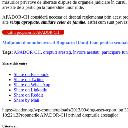
măsurilor privative de libertate dispuse de organele judiciare în cursul
arestate de a participa la funeraliile unor rude.
APADOR-CH consideră necesar că dreptul reglementat prin acest proiect 
alte
relaţii apropiate, similare celor de familie
, astfel cum sunt prevăz
Citiți propunerile APADOR-CH
Mulțumin domnului avocat Bugnariu Dănuţ-Ioan pentru semnalarea
Tags:
APADOR-CH
,
drepturi arestați
,
învoire arestați
,
participare fune
Share this entry
Share on Facebook
Share on Twitter
Share on WhatsApp
Share on LinkedIn
Share on Reddit
Share by Mail
https://apador.org/wp-content/uploads/2013/09/drug-user-report.jpg
3
18:22:13
Propunerile APADOR-CH privind drepturile arestaților
Citeste si: