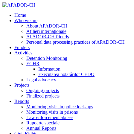
Home
Who we are
About APADOR-CH
Afilieri internaționale
APADOR-CH friends
Personal data processing practices of APADOR-CH
Funders
Activities
Detention Monitoring
ECHR
Information
Executarea hotărârilor CEDO
Legal advocacy
Projects
Ongoing projects
Finalized projects
Reports
Monitoring visits in police lock-ups
Monitoring visits in prisons
Law enforcement abuses
Rapoarte speciale
Annual Reports
Civil Rights