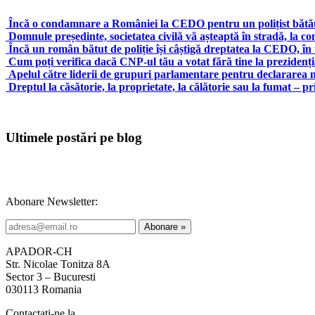
Încă o condamnare a României la CEDO pentru un polițist bătă
Domnule președinte, societatea civilă vă așteaptă în stradă, la co
Încă un român bătut de poliție își câștigă dreptatea la CEDO, în 
Cum poți verifica dacă CNP-ul tău a votat fără tine la prezidenți
Apelul către liderii de grupuri parlamentare pentru declararea nec
Dreptul la căsătorie, la proprietate, la călătorie sau la fumat – p
Ultimele postări pe blog
Abonare Newsletter:
APADOR-CH
Str. Nicolae Tonitza 8A
Sector 3 – Bucuresti
030113 Romania
Contactați-ne la