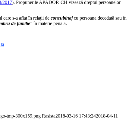
3/2017
). Propunerile APADOR-CH vizează dreptul persoanelor
are s-a aflat în relaţii de
concubinaj
cu persoana decedată sau în
mbru de familie
” în materie penală.
lă
-logo-tmp-300x159.png
Rasista
2018-03-16 17:43:24
2018-04-11