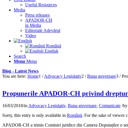
Useful Resources
Media
Press releases
APADOR-CH
in Media
Editoriale Adevărul
Video
Română
English
Search
Menu
Menu
Blog - Latest News
You are here:
Home
1
/
Advocacy Legislativ
2
/
Buna guvernare
3
/
Pro
Propunerile APADOR-CH privind drepturil
16/03/2018
/
in
Advocacy Legislativ
,
Buna guvernare
,
Comunicate
/
b
Sorry, this entry is only available in
Română
. For the sake of viewer 
APADOR-CH a trimis Comisiei juridice din Camera Deputaților o serie