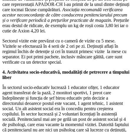
care reprezentații APADOR-CH l-au primit de la unul dintre deținuți
care tocmai făcuse cumpărături
. Asociația recomandă verificarea
acestor neconcordanțe de către conducerea penitenciarului precum
și o verificare periodică a prețurilor practicate de magazin.
Prețurile
erau destul de ridicate, de exemplu un kg de roșii costa 3,80 lei iar o
cutie de Axion 4,20 lei.
Sectorul vizite este prevăzut cu o cameră de vizite cu 5 mese.
Vizitele se efectuează în 4 serii de 2 ori pe zi. Deținuții aflați în
regimul închis de detenție și cei în tranzit primesc vizite la mese cu
separator. Ei pot primi pachete, inclusiv mâncare gătită, care sunt
verificate cu un detector special.
4. Activitatea socio-educativă, modalități de petrecere a timpului
liber
În sectorul socio-educativ lucrează 1 educator ofițer, 1 educator
agent transferat de la pază, 2 monitori sportivi, 1 preot care
îndeplinește și funcția de șef birou educativ prin decizie a
directorului deoarece postul este vacant, 1 agent tehnic, 1 asistent
social. Un alt asistent social era în concediu pentru creșterea
copilului. În sector lucrează și 2 voluntari licențiați în asistență
socială. Penitenciarul mai are pe grilă un post de asistent social și 4
de psihologi, care erau vacante la momentul vizitei. Datorită faptului
că penitenciarul nu are nici un psiholog care să lucreze cu deținuții,