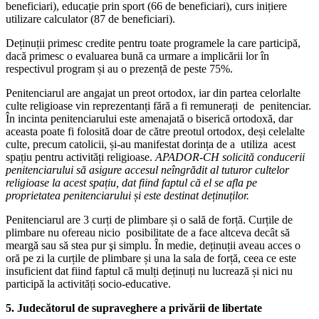
beneficiari), educație prin sport (66 de beneficiari), curs inițiere
utilizare calculator (87 de beneficiari).
Deținuții primesc credite pentru toate programele la care participă,
dacă primesc o evaluarea bună ca urmare a implicării lor în
respectivul program și au o prezență de peste 75%.
Penitenciarul are angajat un preot ortodox, iar din partea celorlalte
culte religioase vin reprezentanți fără a fi remunerați de penitenciar.
În incinta penitenciarului este amenajată o biserică ortodoxă, dar
aceasta poate fi folosită doar de către preotul ortodox, deși celelalte
culte, precum catolicii, și-au manifestat dorința de a utiliza acest
spațiu pentru activități religioase.
APADOR-CH solicită conducerii
penitenciarului să asigure accesul neîngrădit al tuturor cultelor
religioase la acest spațiu, dat fiind faptul că el se afla pe
proprietatea penitenciarului și este destinat deținuților.
Penitenciarul are 3 curți de plimbare și o sală de forță. Curțile de
plimbare nu ofereau nicio posibilitate de a face altceva decât să
meargă sau să stea pur şi simplu. În medie, deținuții aveau acces o
oră pe zi la curțile de plimbare și una la sala de forță, ceea ce este
insuficient dat fiind faptul că mulți deținuți nu lucrează și nici nu
participă la activități socio-educative.
5. Judecătorul de supraveghere a privării de libertate