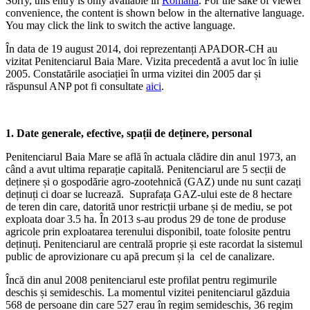
Sorry, this entry is only available in
Română
. For the sake of viewer
convenience, the content is shown below in the alternative language.
You may click the link to switch the active language.
În data de 19 august 2014, doi reprezentanți APADOR-CH au
vizitat Penitenciarul Baia Mare. Vizita precedentă a avut loc în iulie
2005. Constatările asociației în urma vizitei din 2005 dar și
răspunsul ANP pot fi consultate
aici
.
1. Date generale, efective, spații de deținere, personal
Penitenciarul Baia Mare se află în actuala clădire din anul 1973, an
când a avut ultima reparație capitală. Penitenciarul are 5 secții de
deținere și o gospodărie agro-zootehnică (GAZ) unde nu sunt cazați
deținuți ci doar se lucrează. Suprafața GAZ-ului este de 8 hectare
de teren din care, datorită unor restricții urbane și de mediu, se pot
exploata doar 3.5 ha. În 2013 s-au produs 29 de tone de produse
agricole prin exploatarea terenului disponibil, toate folosite pentru
deținuți. Penitenciarul are centrală proprie și este racordat la sistemul
public de aprovizionare cu apă precum și la cel de canalizare.
Încă din anul 2008 penitenciarul este profilat pentru regimurile
deschis și semideschis. La momentul vizitei penitenciarul găzduia
568 de persoane din care 527 erau în regim semideschis, 36 regim