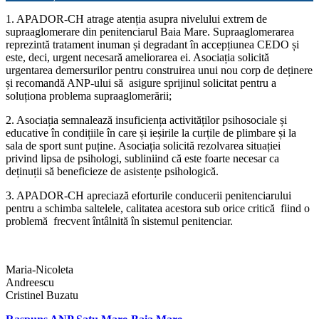
1. APADOR-CH atrage atenția asupra nivelului extrem de
supraaglomerare din penitenciarul Baia Mare. Supraaglomerarea
reprezintă tratament inuman și degradant în accepțiunea CEDO și
este, deci, urgent necesară ameliorarea ei. Asociația solicită
urgentarea demersurilor pentru construirea unui nou corp de deținere
și recomandă ANP-ului să asigure sprijinul solicitat pentru a
soluționa problema supraaglomerării;
2. Asociația semnalează insuficiența activităților psihosociale și
educative în condițiile în care și ieșirile la curțile de plimbare și la
sala de sport sunt puține. Asociația solicită rezolvarea situației
privind lipsa de psihologi, subliniind că este foarte necesar ca
deținuții să beneficieze de asistențe psihologică.
3. APADOR-CH apreciază eforturile conducerii penitenciarului
pentru a schimba saltelele, calitatea acestora sub orice critică fiind o
problemă frecvent întâlnită în sistemul penitenciar.
Maria-Nicoleta
Andreescu
Cristinel Buzatu