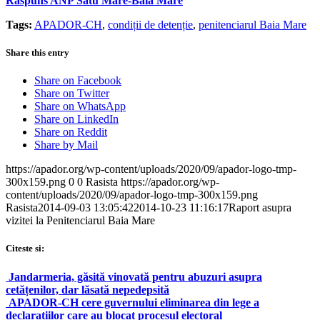
Raspuns ANP Satu Mare-Baia Mare
Tags:
APADOR-CH
,
condiții de detenție
,
penitenciarul Baia Mare
Share this entry
Share on Facebook
Share on Twitter
Share on WhatsApp
Share on LinkedIn
Share on Reddit
Share by Mail
https://apador.org/wp-content/uploads/2020/09/apador-logo-tmp-
300x159.png
0
0
Rasista
https://apador.org/wp-
content/uploads/2020/09/apador-logo-tmp-300x159.png
Rasista
2014-09-03 13:05:42
2014-10-23 11:16:17
Raport asupra
vizitei la Penitenciarul Baia Mare
Citeste si:
Jandarmeria, găsită vinovată pentru abuzuri asupra
cetățenilor, dar lăsată nepedepsită
APADOR-CH cere guvernului eliminarea din lege a
declarațiilor care au blocat procesul electoral