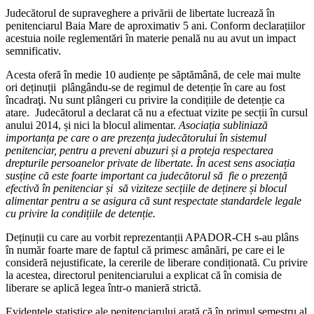
Judecătorul de supraveghere a privării de libertate lucrează în
penitenciarul Baia Mare de aproximativ 5 ani. Conform declarațiilor
acestuia noile reglementări în materie penală nu au avut un impact
semnificativ.
Acesta oferă în medie 10 audiențe pe săptămână, de cele mai multe
ori deținuții plângându-se de regimul de detenție în care au fost
încadraţi. Nu sunt plângeri cu privire la condițiile de detenție ca
atare. Judecătorul a declarat că nu a efectuat vizite pe secții în cursul
anului 2014, și nici la blocul alimentar.
Asociația subliniază
importanța pe care o are prezența judecătorului în sistemul
penitenciar, pentru a preveni abuzuri și a proteja respectarea
drepturile persoanelor private de libertate. În acest sens asociația
susține că este foarte important ca judecătorul să fie o prezență
efectivă în penitenciar și să viziteze secțiile de deținere și blocul
alimentar pentru a se asigura că sunt respectate standardele legale
cu privire la condițiile de detenție.
Deținuții cu care au vorbit reprezentanții APADOR-CH s-au plâns
în număr foarte mare de faptul că primesc amânări, pe care ei le
consideră nejustificate, la cererile de liberare condiționată. Cu privire
la acestea, directorul penitenciarului a explicat că în comisia de
liberare se aplică legea într-o manieră strictă.
Evidențele statistice ale penitenciarului arată că în primul semestru al