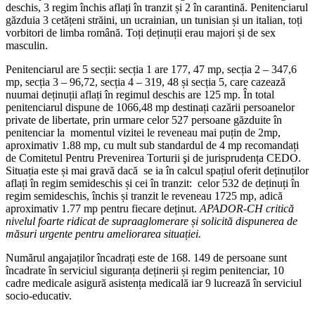
deschis, 3 regim închis aflați în tranzit și 2 în carantină. Penitenciarul
găzduia 3 cetățeni străini, un ucrainian, un tunisian și un italian, toți
vorbitori de limba română. Toți deținuții erau majori și de sex
masculin.
Penitenciarul are 5 secții: secția 1 are 177, 47 mp, secția 2 – 347,6
mp, secția 3 – 96,72, secția 4 – 319, 48 și secția 5, care cazează
nuumai deținuții aflați în regimul deschis are 125 mp. În total
penitenciarul dispune de 1066,48 mp destinați cazării persoanelor
private de libertate, prin urmare celor 527 persoane găzduite în
penitenciar la momentul vizitei le reveneau mai puțin de 2mp,
aproximativ 1.88 mp, cu mult sub standardul de 4 mp recomandați
de Comitetul Pentru Prevenirea Torturii şi de jurisprudența CEDO.
Situația este și mai gravă dacă se ia în calcul spațiul oferit deținuților
aflați în regim semideschis și cei în tranzit: celor 532 de deținuți în
regim semideschis, închis și tranzit le reveneau 1725 mp, adică
aproximativ 1.77 mp pentru fiecare deținut.
APADOR-CH critică
nivelul foarte ridicat de supraaglomerare și solicită dispunerea de
măsuri urgente pentru ameliorarea situației.
Numărul angajaților încadrați este de 168. 149 de persoane sunt
încadrate în serviciul siguranța deținerii și regim penitenciar, 10
cadre medicale asigură asistența medicală iar 9 lucrează în serviciul
socio-educativ.