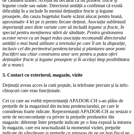
de calitatea hranei. Aceștia au declarat că nu primesc fructe şi
legume crude sau salate. Directorul unității a confirmat că există
dificultăți în a include în meniul deținuților fructe și legume
proaspete, din cauza bugetului foarte scăzut alocat pentru hrană,
aproximativ 4 lei pe zi pentru fiecare deținut.
Asociația subliniază
importanță unei diete variate care să includă legume și fructe, în
special pentru menținerea stării de sănătate. Pentru gestionarea
acestor nevoi cu un buget redus asociația recomandă directorului
unității o mai bună utilizare a terenului pe care îl are la dispoziție,
inclusiv cel din perimetrul penitenciarului și plantarea unor pomi
fructiferi sau chiar construirea unor sere pentru a putea oferi
deținuților fructe și legume proaspete și în același timp posibilitatea
de a munci.
3. Contact cu exteriorul, magazin, vizite
Deținuții aveau acces la cutii poștale, la telefoane precum și la info-
chioșcuri care erau funcționale.
Cei cu care au vorbit reprezentanții APADOR-CH s-au plâns de
prețurile de la magazinul din incinta penitenciarului, pe care le
considerau foarte ridicate. Reprezentanții APADOR-CH au sesizat o
serie de neconcordanțe cu privire la prețurile produselor din
magazin: diferențe între prețurile indicate pe o lista expusă la intrarea
în magazin, care era neactualizată la momentul vizitei, preţurile
indicate de vânzătoare și prețurile ce reieșeau de pe un bon fiscal pe