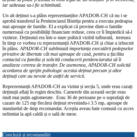
iar salteaua sa-i fie schimbată.
Un alt deținut s-a plâns reprezentanților APADOR-CH că nu i se
aprobă transferul la Penitenciarul Bistrița pentru a executa pedeapsa
mai aproape de familie. El a explicat că provine dintr-o familie
numeroasă cu posibilități financiare reduse, ceea ce îi împiedică să-l
viziteze. Deținutul era într-o stare psihică vizibil tulburată, tremura
în timp ce vorbea cu reprezentanții APADOR-CH și chiar a izbucnit
în plâns.
APADOR-CH subliniază importanța executării pedepselor
privative de libertate cât mai aproape de casă, pentru a facilita
contactul cu familia și solicită conducerii penitenciarului să îi
analizeze cererea de transfer. De asemenea, APADOR-CH solicită
acordarea de sprijin psihologic acestui deținut precum și altor
deținuți care au nevoie de astfel de servicii.
Reprezentanții APADOR-CH au vizitat și secția 5, unde erau cazați
deținuții aflați în regim deschis. Camerele din această secție erau
mult mai puțin aglomerate. Erau 36 de persoane pe o suprafaţă de
cazare de 125 mp fiecărui deținut revenindu-i 3.5 mp, aproape de
standardul de 4mp recomandat. Aceștia aveau baie comună cu acces
nelimitat la apă caldă și o sală de mese.
Concluzii și recomandări