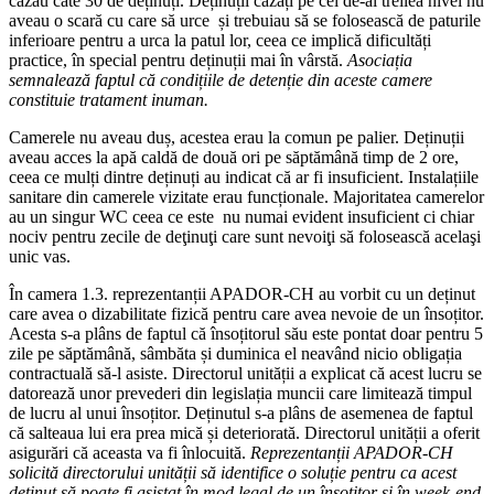
cazau câte 30 de deținuți. Deținuții cazați pe cel de-al treilea nivel nu
aveau o scară cu care să urce și trebuiau să se folosească de paturile
inferioare pentru a urca la patul lor, ceea ce implică dificultăți
practice, în special pentru deținuții mai în vârstă.
Asociația
semnalează faptul că condițiile de detenție din aceste camere
constituie tratament inuman.
Camerele nu aveau duș, acestea erau la comun pe palier. Deținuții
aveau acces la apă caldă de două ori pe săptămână timp de 2 ore,
ceea ce mulți dintre deținuți au indicat că ar fi insuficient. Instalațiile
sanitare din camerele vizitate erau funcționale. Majoritatea camerelor
au un singur WC ceea ce este nu numai evident insuficient ci chiar
nociv pentru zecile de deţinuţi care sunt nevoiţi să folosească acelaşi
unic vas.
În camera 1.3. reprezentanții APADOR-CH au vorbit cu un deținut
care avea o dizabilitate fizică pentru care avea nevoie de un însoțitor.
Acesta s-a plâns de faptul că însoțitorul său este pontat doar pentru 5
zile pe săptămână, sâmbăta și duminica el neavând nicio obligația
contractuală să-l asiste. Directorul unității a explicat că acest lucru se
datorează unor prevederi din legislația muncii care limitează timpul
de lucru al unui însoțitor. Deținutul s-a plâns de asemenea de faptul
că salteaua lui era prea mică și deteriorată. Directorul unității a oferit
asigurări că aceasta va fi înlocuită.
Reprezentanții APADOR-CH
solicită directorului unității să identifice o soluție pentru ca acest
deținut să poate fi asistat în mod legal de un însoțitor și în week-end,