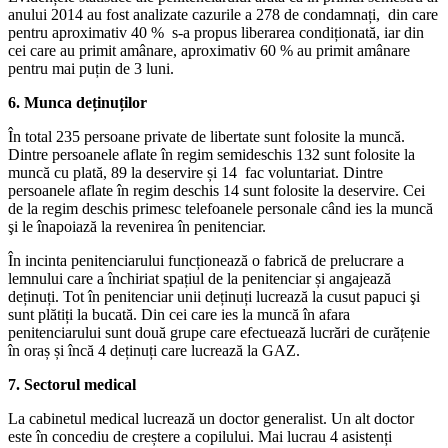
anului 2014 au fost analizate cazurile a 278 de condamnați, din care
pentru aproximativ 40 % s-a propus liberarea condiționată, iar din
cei care au primit amânare, aproximativ 60 % au primit amânare
pentru mai puțin de 3 luni.
6. Munca deținuților
În total 235 persoane private de libertate sunt folosite la muncă.
Dintre persoanele aflate în regim semideschis 132 sunt folosite la
muncă cu plată, 89 la deservire și 14 fac voluntariat. Dintre
persoanele aflate în regim deschis 14 sunt folosite la deservire. Cei
de la regim deschis primesc telefoanele personale când ies la muncă
şi le înapoiază la revenirea în penitenciar.
În incinta penitenciarului funcționează o fabrică de prelucrare a
lemnului care a închiriat spațiul de la penitenciar și angajează
deținuți. Tot în penitenciar unii deținuți lucrează la cusut papuci şi
sunt plătiți la bucată. Din cei care ies la muncă în afara
penitenciarului sunt două grupe care efectuează lucrări de curățenie
în oraș și încă 4 deținuți care lucrează la GAZ.
7. Sectorul medical
La cabinetul medical lucrează un doctor generalist. Un alt doctor
este în concediu de creștere a copilului. Mai lucrau 4 asistenți