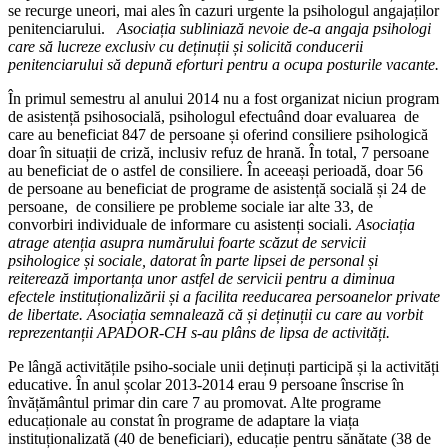
se recurge uneori, mai ales în cazuri urgente la psihologul angajaților
penitenciarului.
Asociația subliniază nevoie de-a angaja psihologi
care să lucreze exclusiv cu deținuții și solicită conducerii
penitenciarului să depună eforturi pentru a ocupa posturile vacante.
În primul semestru al anului 2014 nu a fost organizat niciun program
de asistență psihosocială, psihologul efectuând doar evaluarea de
care au beneficiat 847 de persoane și oferind consiliere psihologică
doar în situații de criză, inclusiv refuz de hrană. În total, 7 persoane
au beneficiat de o astfel de consiliere. În aceeași perioadă, doar 56
de persoane au beneficiat de programe de asistență socială și 24 de
persoane, de consiliere pe probleme sociale iar alte 33, de
convorbiri individuale de informare cu asistenți sociali.
Asociația
atrage atenția asupra numărului foarte scăzut de servicii
psihologice și sociale, datorat în parte lipsei de personal și
reiterează importanța unor astfel de servicii pentru a diminua
efectele instituționalizării și a facilita reeducarea persoanelor private
de libertate. Asociația semnalează că și deținuții cu care au vorbit
reprezentanții APADOR-CH s-au plâns de lipsa de activități.
Pe lângă activitățile psiho-sociale unii deținuți participă și la activități
educative. În anul școlar 2013-2014 erau 9 persoane înscrise în
învățământul primar din care 7 au promovat. Alte programe
educaționale au constat în programe de adaptare la viața
instituționalizată (40 de beneficiari), educație pentru sănătate (38 de