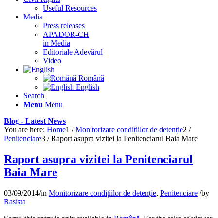
Useful Resources
Media
Press releases
APADOR-CH
in Media
Editoriale Adevărul
Video
Română
English
Search
Menu
Menu
Blog - Latest News
You are here:
Home
1
/
Monitorizare condițiilor de detenție
2
/
Penitenciare
3
/
Raport asupra vizitei la Penitenciarul Baia Mare
Raport asupra vizitei la Penitenciarul
Baia Mare
03/09/2014
/
in
Monitorizare condițiilor de detenție
,
Penitenciare
/
by
Rasista