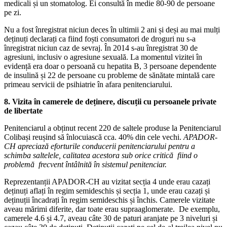
medicali și un stomatolog. Ei consultă în medie 80-90 de persoane
pe zi.
Nu a fost înregistrat niciun deces în ultimii 2 ani și deși au mai mulți
deținuți declarați ca fiind foști consumatori de droguri nu s-a
înregistrat niciun caz de sevraj. În 2014 s-au înregistrat 30 de
agresiuni, inclusiv o agresiune sexuală. La momentul vizitei în
evidență era doar o persoană cu hepatita B, 3 persoane dependente
de insulină și 22 de persoane cu probleme de sănătate mintală care
primeau servicii de psihiatrie în afara penitenciarului.
8. Vizita în camerele de deținere, discuții cu persoanele private
de libertate
Penitenciarul a obținut recent 220 de saltele produse la Penitenciarul
Colibași reușind să înlocuiască cca. 40% din cele vechi.
APADOR-
CH apreciază eforturile conducerii penitenciarului pentru a
schimba saltelele, calitatea acestora sub orice critică fiind o
problemă frecvent întâlnită în sistemul penitenciar.
Reprezentanții APADOR-CH au vizitat secția 4 unde erau cazați
deținuți aflați în regim semideschis și secția 1, unde erau cazați și
deținuții încadrați în regim semideschis și închis. Camerele vizitate
aveau mărimi diferite, dar toate erau supraaglomerate. De exemplu,
camerele 4.6 și 4.7, aveau câte 30 de paturi aranjate pe 3 niveluri și