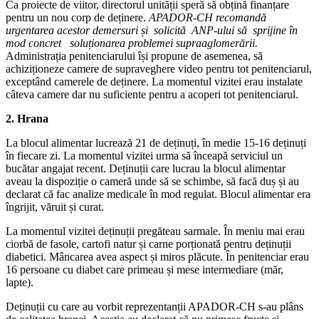
Ca proiecte de viitor, directorul unității speră să obțină finanțare
pentru un nou corp de deținere.
APADOR-CH recomandă
urgentarea acestor demersuri și solicită ANP-ului să sprijine în
mod concret soluționarea problemei supraaglomerării.
Administrația penitenciarului își propune de asemenea, să
achiziționeze camere de supraveghere video pentru tot penitenciarul,
exceptând camerele de deținere. La momentul vizitei erau instalate
câteva camere dar nu suficiente pentru a acoperi tot penitenciarul.
2. Hrana
La blocul alimentar lucrează 21 de deținuți, în medie 15-16 deținuți
în fiecare zi. La momentul vizitei urma să înceapă serviciul un
bucătar angajat recent. Deținuții care lucrau la blocul alimentar
aveau la dispoziție o cameră unde să se schimbe, să facă duș și au
declarat că fac analize medicale în mod regulat. Blocul alimentar era
îngrijit, văruit și curat.
La momentul vizitei deținuții pregăteau sarmale. În meniu mai erau
ciorbă de fasole, cartofi natur și carne porționată pentru deținuții
diabetici. Mâncarea avea aspect și miros plăcute. În penitenciar erau
16 persoane cu diabet care primeau și mese intermediare (măr,
lapte).
Deținuții cu care au vorbit reprezentanții APADOR-CH s-au plâns