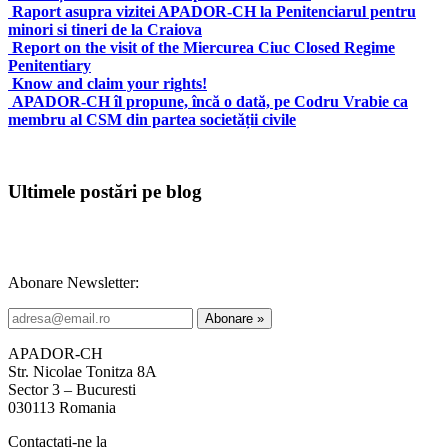
Raport asupra vizitei APADOR-CH la Penitenciarul pentru
minori si tineri de la Craiova
Report on the visit of the Miercurea Ciuc Closed Regime
Penitentiary
Know and claim your rights!
APADOR-CH îl propune, încă o dată, pe Codru Vrabie ca
membru al CSM din partea societății civile
Ultimele postări pe blog
Abonare Newsletter:
APADOR-CH
Str. Nicolae Tonitza 8A
Sector 3 – Bucuresti
030113 Romania
Contactați-ne la