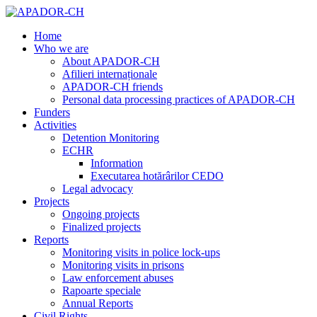
Home
Who we are
About APADOR-CH
Afilieri internaționale
APADOR-CH friends
Personal data processing practices of APADOR-CH
Funders
Activities
Detention Monitoring
ECHR
Information
Executarea hotărârilor CEDO
Legal advocacy
Projects
Ongoing projects
Finalized projects
Reports
Monitoring visits in police lock-ups
Monitoring visits in prisons
Law enforcement abuses
Rapoarte speciale
Annual Reports
Civil Rights