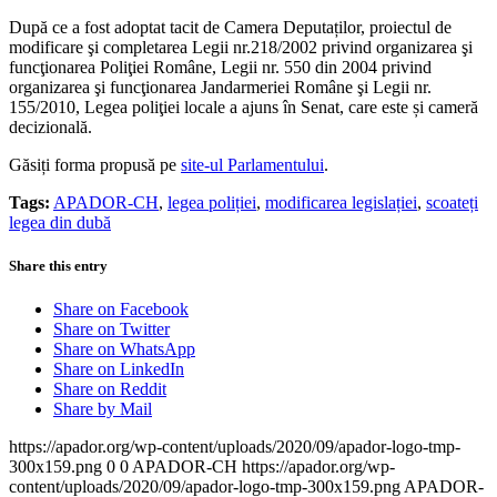
După ce a fost adoptat tacit de Camera Deputaților, proiectul de
modificare şi completarea Legii nr.218/2002 privind organizarea şi
funcţionarea Poliţiei Române, Legii nr. 550 din 2004 privind
organizarea şi funcţionarea Jandarmeriei Române şi Legii nr.
155/2010, Legea poliţiei locale a ajuns în Senat, care este și cameră
decizională.
Găsiți forma propusă pe
site-ul Parlamentului
.
Tags:
APADOR-CH
,
legea poliției
,
modificarea legislației
,
scoateți
legea din dubă
Share this entry
Share on Facebook
Share on Twitter
Share on WhatsApp
Share on LinkedIn
Share on Reddit
Share by Mail
https://apador.org/wp-content/uploads/2020/09/apador-logo-tmp-
300x159.png
0
0
APADOR-CH
https://apador.org/wp-
content/uploads/2020/09/apador-logo-tmp-300x159.png
APADOR-