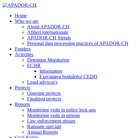
Home
Who we are
About APADOR-CH
Afilieri internaționale
APADOR-CH friends
Personal data processing practices of APADOR-CH
Funders
Activities
Detention Monitoring
ECHR
Information
Executarea hotărârilor CEDO
Legal advocacy
Projects
Ongoing projects
Finalized projects
Reports
Monitoring visits in police lock-ups
Monitoring visits in prisons
Law enforcement abuses
Rapoarte speciale
Annual Reports
Civil Rights