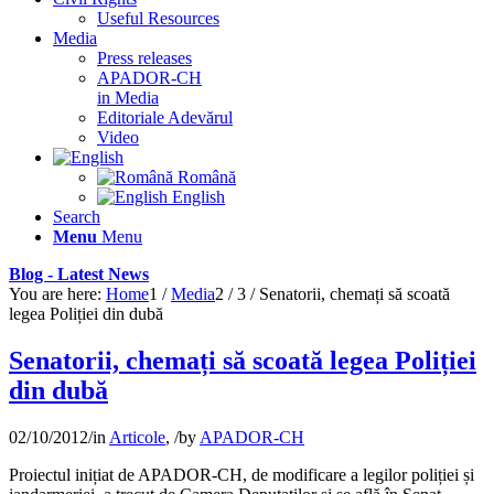
Useful Resources
Media
Press releases
APADOR-CH
in Media
Editoriale Adevărul
Video
Română
English
Search
Menu
Menu
Blog - Latest News
You are here:
Home
1
/
Media
2
/
3
/
Senatorii, chemați să scoată
legea Poliției din dubă
Senatorii, chemați să scoată legea Poliției
din dubă
02/10/2012
/
in
Articole
,
/
by
APADOR-CH
Proiectul inițiat de APADOR-CH, de modificare a legilor poliției și