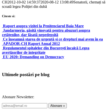
CH
2012-10-02 14:59:37
2020-08-12 13:08:49
Senatorii, chemați să
scoată legea Poliției din dubă
Citeste si:
Raport asupra vizitei la Penitenciarul Baia Mare
Jandarmeria, găsită vinovată pentru abuzuri asupra
cetățenilor, dar lăsată nepedepsită
Ce înseamnă starea de urgență și ce drepturi mai avem în ea
APADOR-CH Raport Anual 2012
Regulamentul spitalelor din București încalcă Legea
avertizorilor de integritate
EU 2020: Demanding on Democracy
Ultimele postări pe blog
Abonare Newsletter: