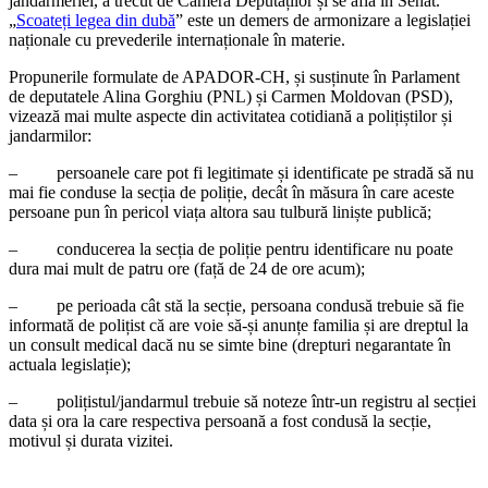
jandarmeriei, a trecut de Camera Deputaților și se află în Senat.
„
Scoateți legea din dubă
” este un demers de armonizare a legislației
naționale cu prevederile internaționale în materie.
Propunerile formulate de APADOR-CH, și susținute în Parlament
de deputatele Alina Gorghiu (PNL) și Carmen Moldovan (PSD),
vizează mai multe aspecte din activitatea cotidiană a polițiștilor și
jandarmilor:
– persoanele care pot fi legitimate și identificate pe stradă să nu
mai fie conduse la secția de poliție, decât în măsura în care aceste
persoane pun în pericol viața altora sau tulbură liniște publică;
– conducerea la secția de poliție pentru identificare nu poate
dura mai mult de patru ore (față de 24 de ore acum);
– pe perioada cât stă la secție, persoana condusă trebuie să fie
informată de polițist că are voie să-și anunțe familia și are dreptul la
un consult medical dacă nu se simte bine (drepturi negarantate în
actuala legislație);
– polițistul/jandarmul trebuie să noteze într-un registru al secției
data și ora la care respectiva persoană a fost condusă la secție,
motivul și durata vizitei.