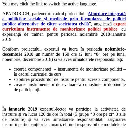
You may click the link to switch the active language.
APADOR-CH, partener în cadrul proiectului “
Abordare integrată
a politicilor sociale și medicale prin formularea de politici
publice alternative de către societatea civilă
”, angajează
e
xpert
curriculum instrumente de monitorizare politici publice
, cu
experiență de trainer, pentru perioada noiembrie 2018-ianuarie
2019.
Conform proiectului, expertul va lucra în perioada
noiembrie-
decembrie 2018
un număr de
168 ore (2 luni *84 ore pe lună,
noiembrie, decembrie 2018) și va avea următoarele responsabilități:
crearea componentei – instrumente de monitorizare politici –
în cadrul curriculei de curs,
stabilirea procedurilor de instruire pentru această componentă,
crearea instrumentelor de evaluare a cunoștințelor dobândite
de participanți.
În
ianuarie 2019
expertul-lector va participa la activitatea de
instruire și va lucra 120 de ore în total (5 grupe *8 ore pe zi* 3 zile
de instruire) și va avea următoarele responsabilități: asigurarea
instruirii participanților la cursuri, el fiind responsabil de modulele de