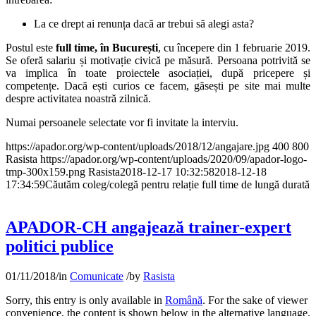
La ce drept ai renunța dacă ar trebui să alegi asta?
Postul este
full time, în București
, cu începere din 1 februarie 2019.
Se oferă salariu și motivație civică pe măsură. Persoana potrivită se
va implica în toate proiectele asociației, după pricepere și
competențe. Dacă ești curios ce facem, găsești pe site mai multe
despre activitatea noastră zilnică.
Numai persoanele selectate vor fi invitate la interviu.
https://apador.org/wp-content/uploads/2018/12/angajare.jpg
400
800
Rasista
https://apador.org/wp-content/uploads/2020/09/apador-logo-
tmp-300x159.png
Rasista
2018-12-17 10:32:58
2018-12-18
17:34:59
Căutăm coleg/colegă pentru relație full time de lungă durată
APADOR-CH angajează trainer-expert
politici publice
01/11/2018
/
in
Comunicate
/
by
Rasista
Sorry, this entry is only available in
Română
. For the sake of viewer
convenience, the content is shown below in the alternative language.