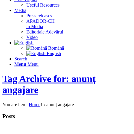
Useful Resources
Media
Press releases
APADOR-CH
in Media
Editoriale Adevărul
Video
Română
English
Search
Menu
Menu
Tag Archive for: anunț
angajare
You are here:
Home
1
/
anunț angajare
Posts