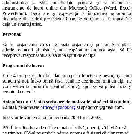
administrativ, să știe contabilitate primară și să mânuiască
instrumente de lucru online din Microsoft Office (Word, Excel,
PowerPoint). Dacă are și experiență la întocmirea raportărilor
financiare din cadrul proiectelor finanțate de Comisia Europeană e
deja un avantaj uriaș.
Personal:
Să fie organizat/ă ca să ne poată organiza și pe noi. Să-i placă
cifrele, oamenii și pisicile, nu neapărat în ordinea asta. Să fie
receptiv/ă, responsabil/ă și să aibă spirit de echipă.
Programul de lucru:
E de 4 ore pe zi, flexibil, dar prompt în funcție de nevoi, așa cum
suntem și noi. Într-o primă fază, până ne deprindem unii cu alții, ne
vom vedea la birou (în Centrul istoric), apoi se va putea lucra și
remote, la nevoie.
Așteptăm un CV și o scrisoare de motivație până cel târziu luni,
22 mai
, pe adresele
office@apador.org
și apadorch@gmail.com.
Interviurile vor avea loc în perioada 29-31 mai 2023.
P.S. Întrucât adresa de office e mai selectivă, uneori, vă invităm să
ne trimiteți CV-ul pe ambele adrese pentru a fi siguri că ajungem să