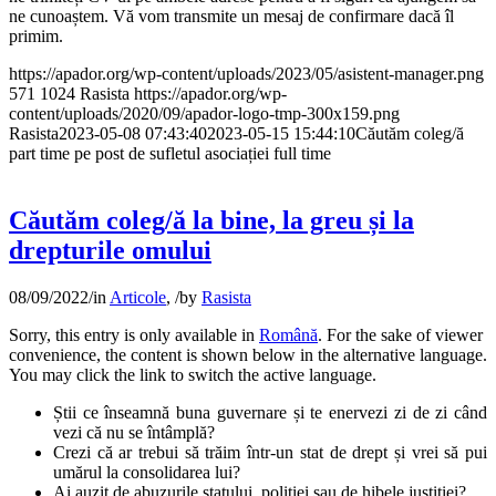
ne cunoaștem. Vă vom transmite un mesaj de confirmare dacă îl
primim.
https://apador.org/wp-content/uploads/2023/05/asistent-manager.png
571
1024
Rasista
https://apador.org/wp-
content/uploads/2020/09/apador-logo-tmp-300x159.png
Rasista
2023-05-08 07:43:40
2023-05-15 15:44:10
Căutăm coleg/ă
part time pe post de sufletul asociației full time
Căutăm coleg/ă la bine, la greu și la
drepturile omului
08/09/2022
/
in
Articole
,
/
by
Rasista
Sorry, this entry is only available in
Română
. For the sake of viewer
convenience, the content is shown below in the alternative language.
You may click the link to switch the active language.
Știi ce înseamnă buna guvernare și te enervezi zi de zi când
vezi că nu se întâmplă?
Crezi că ar trebui să trăim într-un stat de drept și vrei să pui
umărul la consolidarea lui?
Ai auzit de abuzurile statului, poliției sau de hibele justiției?