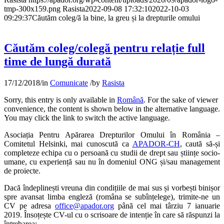
tmp-300x159.png
Rasista
2022-09-08 17:32:10
2022-10-03
09:29:37
Căutăm coleg/ă la bine, la greu și la drepturile omului
Căutăm coleg/colegă pentru relație full
time de lungă durată
17/12/2018
/
in
Comunicate
/
by
Rasista
Sorry, this entry is only available in
Română
. For the sake of viewer
convenience, the content is shown below in the alternative language.
You may click the link to switch the active language.
Asociația Pentru Apărarea Drepturilor Omului în România –
Comitetul Helsinki, mai cunoscută ca
APADOR-CH
, caută să-și
completeze echipa cu o persoană cu studii de drept sau științe socio-
umane, cu experiență sau nu în domeniul ONG și/sau management
de proiecte.
Dacă îndeplinești vreuna din condițiile de mai sus și vorbești binișor
spre avansat limba engleză (româna se subînțelege), trimite-ne un
CV pe adresa
office@apador.org
până cel mai târziu 7 ianuarie
2019. Însoțește CV-ul cu o scrisoare de intenție în care să răspunzi la
întrebarea: