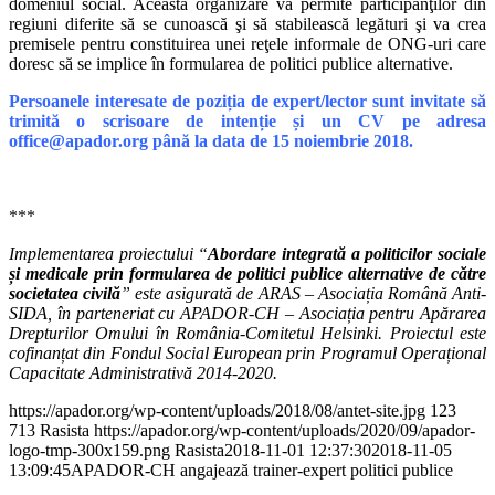
domeniul social. Această organizare va permite participanţilor din
regiuni diferite să se cunoască şi să stabilească legături şi va crea
premisele pentru constituirea unei reţele informale de ONG-uri care
doresc să se implice în formularea de politici publice alternative.
Persoanele interesate de poziția de expert/lector sunt invitate să
trimită o scrisoare de intenție și un CV pe adresa
office@apador.org până la data de 15 noiembrie 2018.
***
Implementarea proiectului “
Abordare integrată a politicilor sociale
și medicale prin formularea de politici publice alternative de către
societatea civilă
” este asigurată de ARAS – Asociația Română Anti-
SIDA, în parteneriat cu APADOR-CH – Asociația pentru Apărarea
Drepturilor Omului în România-Comitetul Helsinki. Proiectul este
cofinanțat din Fondul Social European prin Programul Operațional
Capacitate Administrativă 2014-2020.
https://apador.org/wp-content/uploads/2018/08/antet-site.jpg
123
713
Rasista
https://apador.org/wp-content/uploads/2020/09/apador-
logo-tmp-300x159.png
Rasista
2018-11-01 12:37:30
2018-11-05
13:09:45
APADOR-CH angajează trainer-expert politici publice