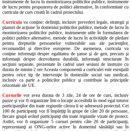
instrumente de lucru în monitorizarea politicilor publice, instrumente
de lucru pentru propunerea de politici alternative, în conformitate cu
curricula de curs creată în cadrul proiectului.
Curricula
va conţine: definiţii, inclusiv prevederi legale, strategii şi
planuri de acţiune în domeniul politicilor publice, metode de lucru în
monitorizarea politicilor publice, instrumente utile în formularea de
politici publice alternative, metode de lucru în activităţile de pledare
pentru drepturile persoanelor vulnerabile sau ale pacienţilor,
recomandări şi directive europene. De asemenea, curricula va
conţine informaţii despre egalitatea de şanse şi de gen, precum şi
informaţii despre dezvoltarea durabilă, informaţii structurate în
secţiuni separate, prezentate în cadrul unei sesiuni de instruire cu
durata de minim 2 ore Aceasta componentă a curriculei este esenţială
pentru orice tip de intervenţie în domeniile social sau medical,
inclusiv ca parte a politicilor publice şi contribuie la principiile
orizontale ale UE.
Cursurile
vor avea durata de 3 zile, 24 de ore de curs, inclusiv
pauze şi vor fi organizate într-o locaţie accesibilă în mod egal tuturor
participanţilor din toate regiunile cărora li se adresează proiectul. Cei
100 de participanţi vor fi împărţiţi în grupe de câte 20 de persoane,
fiecare grupă având participanţi din toate regiunile vizate de proiect.
Astfel, vor fi organizate 5 cursuri pentru câte 20 de participanţi,
reprezentanţi ai ONG-urilor active în domeniul sănătăţii sau în