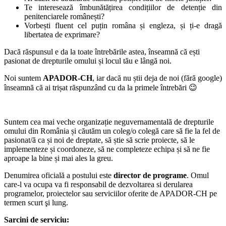
Te interesează îmbunătățirea condițiilor de detenție din
penitenciarele românești?
Vorbești fluent cel puțin româna și engleza, și ți-e dragă
libertatea de exprimare?
Dacă răspunsul e da la toate întrebările astea, înseamnă că ești
pasionat de drepturile omului și locul tău e lângă noi.
Noi suntem
APADOR-CH
, iar dacă nu știi deja de noi (fără google)
înseamnă că ai trișat răspunzând cu da la primele întrebări 😉
Suntem cea mai veche organizație neguvernamentală de drepturile
omului din România și căutăm un coleg/o colegă care să fie la fel de
pasionat/ă ca și noi de dreptate, să știe să scrie proiecte, să le
implementeze și coordoneze, să ne completeze echipa și să ne fie
aproape la bine și mai ales la greu.
Denumirea oficială a postului este
director de programe
. Omul
care-l va ocupa va fi responsabil de dezvoltarea si derularea
programelor, proiectelor sau serviciilor oferite de APADOR-CH pe
termen scurt şi lung.
Sarcini de serviciu: