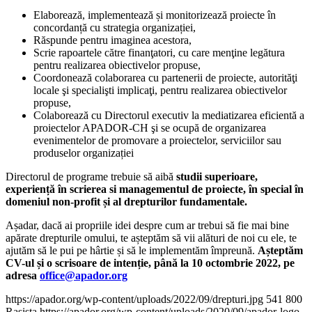
Elaborează, implementează și monitorizează proiecte în
concordanță cu strategia organizației,
Răspunde pentru imaginea acestora,
Scrie rapoartele către finanţatori, cu care menţine legătura
pentru realizarea obiectivelor propuse,
Coordonează colaborarea cu partenerii de proiecte, autorităţi
locale şi specialişti implicaţi, pentru realizarea obiectivelor
propuse,
Colaborează cu Directorul executiv la mediatizarea eficientă a
proiectelor APADOR-CH şi se ocupă de organizarea
evenimentelor de promovare a proiectelor, serviciilor sau
produselor organizației
Directorul de programe trebuie să aibă
studii superioare,
experiență în scrierea si managementul de proiecte, în special în
domeniul non-profit și al drepturilor fundamentale.
Așadar, dacă ai propriile idei despre cum ar trebui să fie mai bine
apărate drepturile omului, te așteptăm să vii alături de noi cu ele, te
ajutăm să le pui pe hârtie și să le implementăm împreună.
Așteptăm
CV-ul și o scrisoare de intenție, până la 10 octombrie 2022, pe
adresa
office@apador.org
https://apador.org/wp-content/uploads/2022/09/drepturi.jpg
541
800
Rasista
https://apador.org/wp-content/uploads/2020/09/apador-logo-