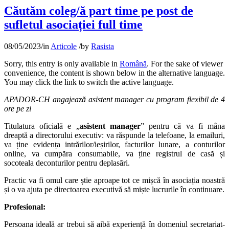
Căutăm coleg/ă part time pe post de
sufletul asociației full time
08/05/2023
/
in
Articole
/
by
Rasista
Sorry, this entry is only available in
Română
. For the sake of viewer
convenience, the content is shown below in the alternative language.
You may click the link to switch the active language.
APADOR-CH angajează asistent manager cu program flexibil de 4
ore pe zi
Titulatura oficială e „
asistent manager
” pentru că va fi mâna
dreaptă a directorului executiv: va răspunde la telefoane, la emailuri,
va ține evidența intrărilor/ieșirilor, facturilor lunare, a conturilor
online, va cumpăra consumabile, va ține registrul de casă și
socoteala deconturilor pentru deplasări.
Practic va fi omul care știe aproape tot ce mișcă în asociația noastră
și o va ajuta pe directoarea executivă să miște lucrurile în continuare.
Profesional:
Persoana ideală ar trebui să aibă experiență în domeniul secretariat-