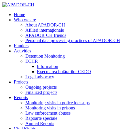
Home
Who we are
About APADOR-CH
Afilieri internaționale
APADOR-CH friends
Personal data processing practices of APADOR-CH
Funders
Activities
Detention Monitoring
ECHR
Information
Executarea hotărârilor CEDO
Legal advocacy
Projects
Ongoing projects
Finalized projects
Reports
Monitoring visits in police lock-ups
Monitoring visits in prisons
Law enforcement abuses
Rapoarte speciale
Annual Reports
Civil Rights