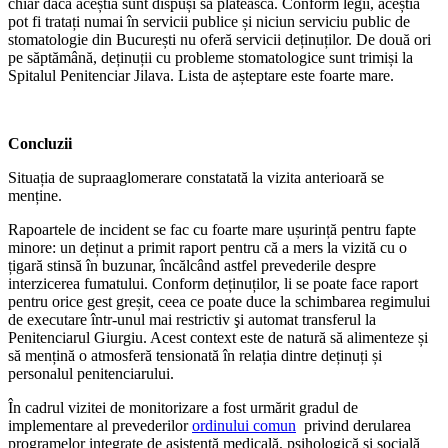
chiar dacă aceștia sunt dispuși să plătească. Conform legii, aceștia
pot fi tratați numai în servicii publice și niciun serviciu public de
stomatologie din București nu oferă servicii deținuților. De două ori
pe săptămână, deținuții cu probleme stomatologice sunt trimiși la
Spitalul Penitenciar Jilava. Lista de așteptare este foarte mare.
Concluzii
Situația de supraaglomerare constatată la vizita anterioară se
menține.
Rapoartele de incident se fac cu foarte mare ușurință pentru fapte
minore: un deținut a primit raport pentru că a mers la vizită cu o
țigară stinsă în buzunar, încălcând astfel prevederile despre
interzicerea fumatului. Conform deținuților, li se poate face raport
pentru orice gest greșit, ceea ce poate duce la schimbarea regimului
de executare într-unul mai restrictiv şi automat transferul la
Penitenciarul Giurgiu. Acest context este de natură să alimenteze și
să mențină o atmosferă tensionată în relația dintre deținuți și
personalul penitenciarului.
În cadrul vizitei de monitorizare a fost urmărit gradul de
implementare al prevederilor
ordinului comun
privind derularea
programelor integrate de asistență medicală, psihologică și socială