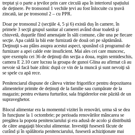
treptat și o parte a țevilor prin care circulă apa în interiorul spațiului
de deținere. Pe tronsonul 1 vechile țevi au fost înlocuite cu țeavă
zincată, iar pe tronsonul 2 – cu PPR.
Doar pe tronsonul 2 (secţiile 4, 5 şi 6) există duș în camere, în
primele 3 secţii grupul sanitar al camerei având doar toaletă şi
chiuvetă, duşurile fiind amenajate în săli comune, câte una pe fiecare
secţie. Apa caldă la băi este furnizată de două ori pe săptămână.
Deţinuţii s-au plâns asupra acestui aspect, spunând că programul de
furnizare a apei calde este insuficient. Mai ales cei care muncesc,
spre exemplu cei 36 de deţinuţi din secţia a doua, regim semideschis,
camera E 2.10 care lucrau la groapa de gunoi Glina au afirmat că au
nevoie să facă baie zilnic după ce vin de la muncă şi sunt nevoiţi să
se spele cu apă rece.
Penitenciarul dispune de câteva vitrine frigorifice pentru depozitarea
alimentelor primite de deținuți de la familie sau cumpărate de la
magazin; pentru evitarea furturilor, sala frigiderelor este păzită de un
supraveghetor.
Blocul alimentar era la momentul vizitei în renovări, urma să se dea
în funcţiune la 1 octombrie; pe perioada renovărilor mâncarea se
pregătea la popota penitenciarului şi era adusă de acolo şi distribuită
de către angajaţii blocului alimentar. Investiţii fuseseră făcute de
curând şi în spălătoria penitenciarului, fuseseră achiziţionate mai