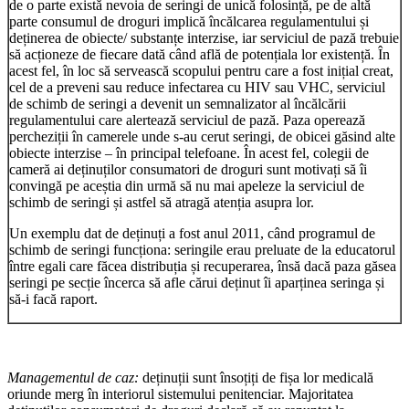
de o parte există nevoia de seringi de unică folosință, pe de altă
parte consumul de droguri implică încălcarea regulamentului și
deținerea de obiecte/ substanțe interzise, iar serviciul de pază trebuie
să acționeze de fiecare dată când află de potențiala lor existență. În
acest fel, în loc să servească scopului pentru care a fost inițial creat,
cel de a preveni sau reduce infectarea cu HIV sau VHC, serviciul
de schimb de seringi a devenit un semnalizator al încălcării
regulamentului care alertează serviciul de pază. Paza operează
percheziții în camerele unde s-au cerut seringi, de obicei găsind alte
obiecte interzise – în principal telefoane. În acest fel, colegii de
cameră ai deținuților consumatori de droguri sunt motivați să îi
convingă pe aceștia din urmă să nu mai apeleze la serviciul de
schimb de seringi și astfel să atragă atenția asupra lor.
Un exemplu dat de deținuți a fost anul 2011, când programul de
schimb de seringi funcționa: seringile erau preluate de la educatorul
între egali care făcea distribuția și recuperarea, însă dacă paza găsea
seringi pe secție încerca să afle cărui deținut îi aparținea seringa și
să-i facă raport.
Managementul de caz:
deținuții sunt însoțiți de fișa lor medicală
oriunde merg în interiorul sistemului penitenciar. Majoritatea