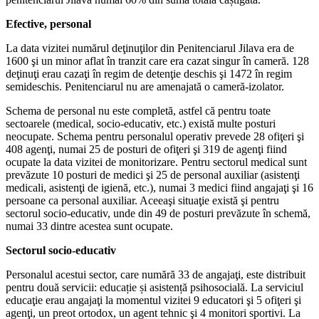
Efective, personal
La data vizitei numărul deţinuţilor din Penitenciarul Jilava era de
1600 şi un minor aflat în tranzit care era cazat singur în cameră. 128
deţinuţi erau cazaţi în regim de detenţie deschis şi 1472 în regim
semideschis. Penitenciarul nu are amenajată o cameră-izolator.
Schema de personal nu este completă, astfel că pentru toate
sectoarele (medical, socio-educativ, etc.) există multe posturi
neocupate. Schema pentru personalul operativ prevede 28 ofiţeri şi
408 agenţi, numai 25 de posturi de ofiţeri şi 319 de agenţi fiind
ocupate la data vizitei de monitorizare. Pentru sectorul medical sunt
prevăzute 10 posturi de medici şi 25 de personal auxiliar (asistenţi
medicali, asistenţi de igienă, etc.), numai 3 medici fiind angajaţi şi 16
persoane ca personal auxiliar. Aceeaşi situaţie există şi pentru
sectorul socio-educativ, unde din 49 de posturi prevăzute în schemă,
numai 33 dintre acestea sunt ocupate.
Sectorul socio-educativ
Personalul acestui sector, care numără 33 de angajaţi, este distribuit
pentru două servicii: educație și asistență psihosocială. La serviciul
educaţie erau angajaţi la momentul vizitei 9 educatori şi 5 ofiţeri şi
agenţi, un preot ortodox, un agent tehnic şi 4 monitori sportivi. La