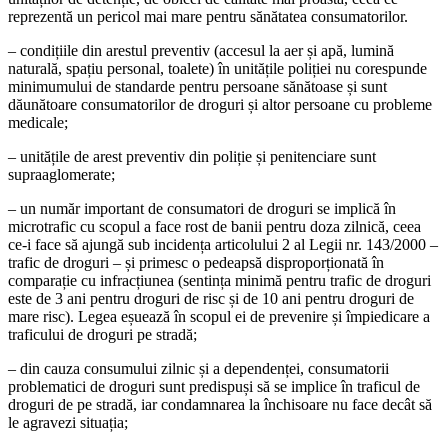
reprezentă un pericol mai mare pentru sănătatea consumatorilor.
– condiț­iile din arestul preventiv (accesul la aer și apă, lumină
naturală, spaț­iu personal, toalete) în unităț­ile poliț­iei nu corespunde
minimumului de standarde pentru persoane sănătoase și sunt
dăunătoare consumatorilor de droguri și altor persoane cu probleme
medicale;
– unitățile de arest preventiv din poliț­ie și penitenciare sunt
supraaglomerate;
– un număr important de consumatori de droguri se implică în
microtrafic cu scopul a face rost de banii pentru doza zilnică, ceea
ce-i face să ajungă sub inciden­ța articolului 2 al Legii nr. 143/2000 –
trafic de droguri – și primesc o pedeapsă dispropor­ționată în
comparaț­ie cu infracț­iunea (sentinț­a minimă pentru trafic de droguri
este de 3 ani pentru droguri de risc și de 10 ani pentru droguri de
mare risc). Legea eșuează în scopul ei de prevenire și împiedicare a
traficului de droguri pe stradă;
– din cauza consumului zilnic și a dependenț­ei, consumatorii
problematici de droguri sunt predispuși să se implice în traficul de
droguri de pe stradă, iar condamnarea la închisoare nu face decât să
le agravezi situaț­ia;