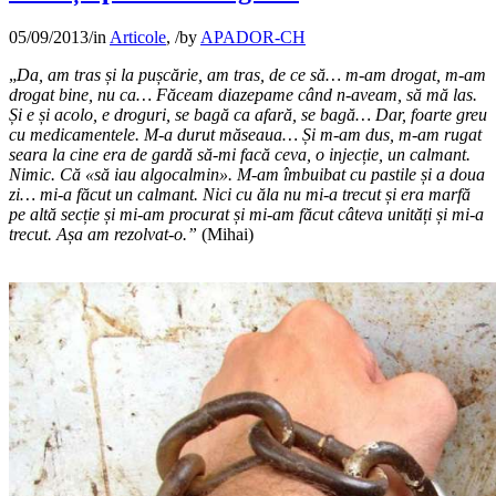
05/09/2013
/
in
Articole
,
/
by
APADOR-CH
„
Da, am tras și la pușcărie, am tras, de ce să… m-am drogat, m-am
drogat bine, nu ca… Făceam diazepame când n-aveam, să mă las.
Și e și acolo, e droguri, se bagă ca afară, se bagă… Dar, foarte greu
cu medicamentele. M-a durut măseaua… Și m-am dus, m-am rugat
seara la cine era de gardă să-mi facă ceva, o injec­ție, un calmant.
Nimic. Că «să iau algocalmin». M-am îmbuibat cu pastile și a doua
zi… mi-a făcut un calmant. Nici cu ăla nu mi-a trecut și era marfă
pe altă secț­ie și mi-am procurat și mi-am făcut câteva unităț­i și mi-a
trecut. Așa am rezolvat-o.”
(Mihai)