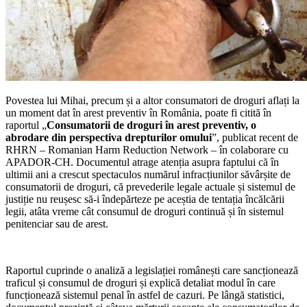
Povestea lui Mihai, precum și a altor consumatori de droguri aflați la
un moment dat în arest preventiv în România, poate fi citită în
raportul „
Consumatorii de droguri în arest preventiv, o
abrodare din perspectiva drepturilor omului
”, publicat recent de
RHRN – Romanian Harm Reduction Network – în colaborare cu
APADOR-CH. Documentul atrage atenția asupra faptului că în
ultimii ani a crescut spectaculos numărul infracțiunilor săvârșite de
consumatorii de droguri, că prevederile legale actuale și sistemul de
justiție nu reușesc să-i îndepărteze pe aceștia de tentația încălcării
legii, atâta vreme cât consumul de droguri continuă și în sistemul
penitenciar sau de arest.
Raportul cuprinde o analiză a legislației românești care sancționează
traficul și consumul de droguri și explică detaliat modul în care
funcționează sistemul penal în astfel de cazuri. Pe lângă statistici,