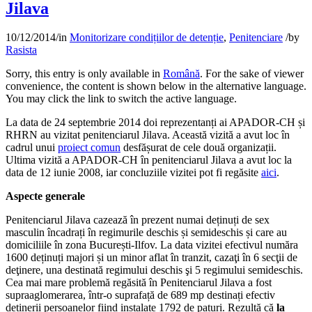
Jilava
10/12/2014
/
in
Monitorizare condițiilor de detenție
,
Penitenciare
/
by
Rasista
Sorry, this entry is only available in
Română
. For the sake of viewer
convenience, the content is shown below in the alternative language.
You may click the link to switch the active language.
La data de 24 septembrie 2014 doi reprezentanți ai APADOR-CH și
RHRN au vizitat penitenciarul Jilava. Această vizită a avut loc în
cadrul unui
proiect comun
desfășurat de cele două organizații.
Ultima vizită a APADOR-CH în penitenciarul Jilava a avut loc la
data de 12 iunie 2008, iar concluziile vizitei pot fi regăsite
aici
.
Aspecte generale
Penitenciarul Jilava cazează în prezent numai deținuți de sex
masculin încadrați în regimurile deschis și semideschis și care au
domiciliile în zona București-Ilfov. La data vizitei efectivul număra
1600 deținuți majori și un minor aflat în tranzit, cazaţi în 6 secţii de
deţinere, una destinată regimului deschis şi 5 regimului semideschis.
Cea mai mare problemă regăsită în Penitenciarul Jilava a fost
supraaglomerarea, într-o suprafață de 689 mp destinați efectiv
deținerii persoanelor fiind instalate 1792 de paturi. Rezultă că
la