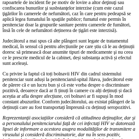
rapoartele de incident fie pe motiv de lovire a altor deţinuţi sau
confiscarea bunurilor şi susbstanţelor interzise (cum este cazul
ţigărilor în camerele de nefumători, caz în care pentru pedeapsă se
aplică legea fumatului în spaţiile publice; fumatul este permis în
penitenciar doar la grupurile sanitare pentru camerele de fumători,
însă în cele de nefumători deținerea de țigări este interzisă).
Judecătorul a mai spus că alte plângeri sunt legate de tratamentul
medical, în sensul că pentru afecțiunile pe care știu că le au deținuții
doresc să primească doar anumite tipuri de medicamente şi nu ceea
ce le prescrie medicul de la cabinet, deși substanța activă și efectul
sunt aceleași.
Cu privire la faptul că toți bolnavii HIV din cadrul sistemului
penitenciar sunt aduși la penitenciarul-spital Jilava, judecătorul este
de părere că e un lucru bun și că este vorba despre o discriminare
pozitivă, deoarece dacă ar fi ținuți în camere cu alți deținuți și dacă
aceștia ar afla despre afecțiune, cei bolnavi ar fi supuși în mod
constant abuzurilor. Conform judecătorului, au existat plângeri de la
deținuții care au fost transportați împreună cu deținuți seropozitivi.
Reprezentanţii asociaţiilor consideră că atitudinea deţinuţilor, dar şi
a personalului penitenciarului faţă de cei infectaţi HIV se datorează
lipsei de informare a acestora asupra modalităţilor de transmitere a
virusului şi consideră discriminatorie, dar nu în sens pozitiv,