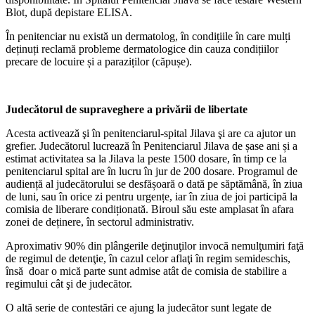
Blot, după depistare ELISA.
În penitenciar nu există un dermatolog, în condițiile în care mulți
deținuți reclamă probleme dermatologice din cauza condițiilor
precare de locuire și a paraziților (căpușe).
Judecătorul de supraveghere a privării de libertate
Acesta activează şi în penitenciarul-spital Jilava şi are ca ajutor un
grefier. Judecătorul lucrează în Penitenciarul Jilava de șase ani și a
estimat activitatea sa la Jilava la peste 1500 dosare, în timp ce la
penitenciarul spital are în lucru în jur de 200 dosare. Programul de
audiență al judecătorului se desfășoară o dată pe săptămână, în ziua
de luni, sau în orice zi pentru urgențe, iar în ziua de joi participă la
comisia de liberare condiționată. Biroul său este amplasat în afara
zonei de deținere, în sectorul administrativ.
Aproximativ 90% din plângerile deţinuţilor invocă nemulţumiri faţă
de regimul de detenţie, în cazul celor aflaţi în regim semideschis,
însă doar o mică parte sunt admise atât de comisia de stabilire a
regimului cât şi de judecător.
O altă serie de contestări ce ajung la judecător sunt legate de