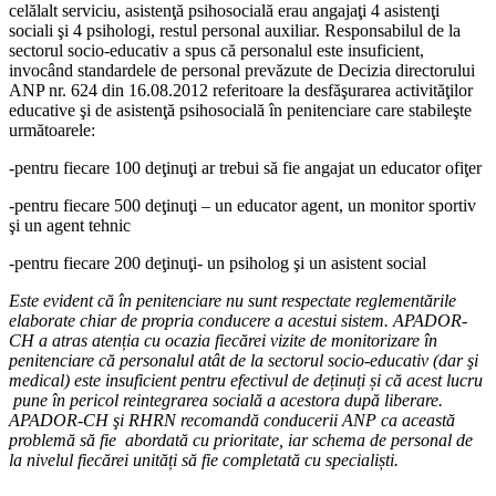
celălalt serviciu, asistenţă psihosocială erau angajaţi 4 asistenţi
sociali şi 4 psihologi, restul personal auxiliar. Responsabilul de la
sectorul socio-educativ a spus că personalul este insuficient,
invocând standardele de personal prevăzute de Decizia directorului
ANP nr. 624 din 16.08.2012 referitoare la desfăşurarea activităţilor
educative şi de asistenţă psihosocială în penitenciare care stabileşte
următoarele:
-pentru fiecare 100 deţinuţi ar trebui să fie angajat un educator ofiţer
-pentru fiecare 500 deţinuţi – un educator agent, un monitor sportiv
şi un agent tehnic
-pentru fiecare 200 deţinuţi- un psiholog şi un asistent social
Este evident că în penitenciare nu sunt respectate reglementările
elaborate chiar de propria conducere a acestui sistem. APADOR-
CH a atras atenția cu ocazia fiecărei vizite de monitorizare în
penitenciare că personalul atât de la sectorul socio-educativ (dar şi
medical) este insuficient pentru efectivul de deținuți și că acest lucru
pune în pericol reintegrarea socială a acestora după liberare.
APADOR-CH şi RHRN recomandă conducerii ANP ca această
problemă să fie abordată cu prioritate, iar schema de personal de
la nivelul fiecărei unități să fie completată cu specialiști.