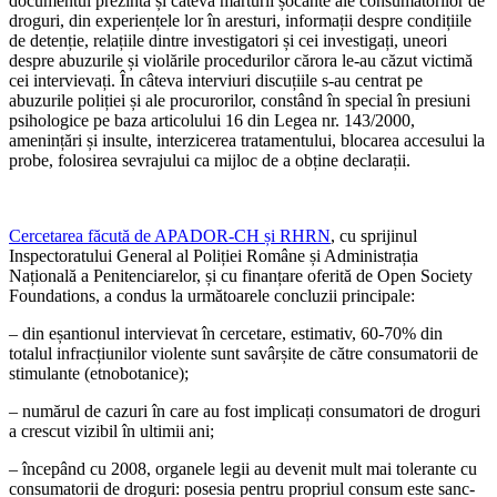
documentul prezintă și câteva mărturii șocante ale consumatorilor de
droguri, din experiențele lor în aresturi, informații despre condițiile
de detenție, relațiile dintre investigatori și cei investigați, uneori
despre abuzurile și violările procedurilor cărora le-au căzut victimă
cei intervievați. În câteva interviuri discuțiile s-au centrat pe
abuzurile poliției și ale procurorilor, constând în special în presiuni
psihologice pe baza articolului 16 din Legea nr. 143/2000,
amenințări și insulte, interzicerea tratamentului, blocarea accesului la
probe, folosirea sevrajului ca mijloc de a obține declarații.
Cercetarea făcută de APADOR-CH și RHRN
, cu sprijinul
Inspectoratului General al Poliției Române și Administrația
Națională a Penitenciarelor, și cu finanțare oferită de Open Society
Foundations, a condus la următoarele concluzii principale:
– din eșantionul intervievat în cercetare, estimativ, 60-70% din
totalul infracțiunilor violente sunt savârșite de către consumatorii de
stimulante (etnobotanice);
– numărul de cazuri în care au fost implicaț­i consumatori de droguri
a crescut vizibil în ultimii ani;
– începând cu 2008, organele legii au devenit mult mai tolerante cu
consumatorii de droguri: posesia pentru propriul consum este sanc­