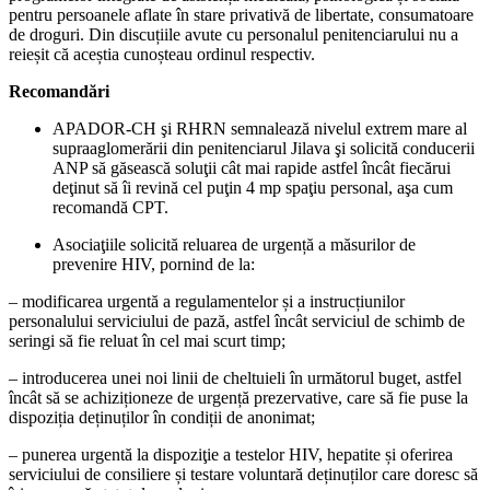
pentru persoanele aflate în stare privativă de libertate, consumatoare
de droguri. Din discuțiile avute cu personalul penitenciarului nu a
reieșit că aceștia cunoșteau ordinul respectiv.
Recomandări
APADOR-CH şi RHRN semnalează nivelul extrem mare al
supraaglomerării din penitenciarul Jilava şi solicită conducerii
ANP să găsească soluţii cât mai rapide astfel încât fiecărui
deţinut să îi revină cel puţin 4 mp spaţiu personal, aşa cum
recomandă CPT.
Asociaţiile solicită reluarea de urgență a măsurilor de
prevenire HIV, pornind de la:
– modificarea urgentă a regulamentelor și a instrucțiunilor
personalului serviciului de pază, astfel încât serviciul de schimb de
seringi să fie reluat în cel mai scurt timp;
– introducerea unei noi linii de cheltuieli în următorul buget, astfel
încât să se achiziționeze de urgență prezervative, care să fie puse la
dispoziția deținuților în condiții de anonimat;
– punerea urgentă la dispoziţie a testelor HIV, hepatite și oferirea
serviciului de consiliere și testare voluntară deținuților care doresc să