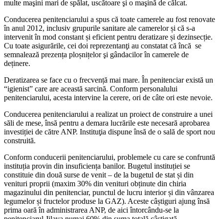
multe maşini mari de spălat, uscătoare şi o maşină de călcat.
Conducerea penitenciarului a spus că toate camerele au fost renovate
în anul 2012, inclusiv grupurile sanitare ale camerelor și că s-a
intervenit în mod constant și eficient pentru deratizare și dezinsecție.
Cu toate asigurările, cei doi reprezentanţi au constatat că încă se
semnalează prezența ploșnițelor şi gândacilor în camerele de
deținere.
Deratizarea se face cu o frecvență mai mare. În penitenciar există un
“igienist” care are această sarcină. Conform personalului
penitenciarului, acesta intervine la cerere, ori de câte ori este nevoie.
Conducerea penitenciarului a realizat un proiect de construire a unei
săli de mese, însă pentru a demara lucrările este necesară aprobarea
investiției de către ANP. Instituţia dispune însă de o sală de sport nou
construită.
Conform conducerii penitenciarului, problemele cu care se confruntă
instituția provin din insuficiența banilor. Bugetul instituției se
constituie din două surse de venit – de la bugetul de stat și din
venituri proprii (maxim 30% din venituri obținute din chiria
magazinului din penitenciar, punctul de lucru interior și din vânzarea
legumelor și fructelor produse la GAZ). Aceste câștiguri ajung însă
prima oară în administrarea ANP, de aici întorcându-se la
penitenciarul Jilava numai 60% din suma totală câștigată.