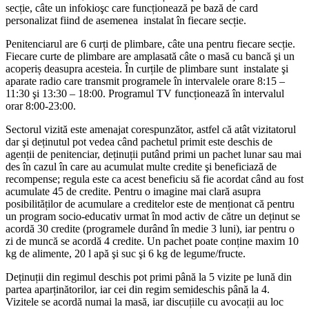
secție, câte un infokioşc care funcționează pe bază de card
personalizat fiind de asemenea instalat în fiecare secție.
Penitenciarul are 6 curți de plimbare, câte una pentru fiecare secție.
Fiecare curte de plimbare are amplasată câte o masă cu bancă şi un
acoperiș deasupra acesteia. În curțile de plimbare sunt instalate şi
aparate radio care transmit programele în intervalele orare 8:15 –
11:30 şi 13:30 – 18:00. Programul TV funcționează în intervalul
orar 8:00-23:00.
Sectorul vizită este amenajat corespunzător, astfel că atât vizitatorul
dar şi deținutul pot vedea când pachetul primit este deschis de
agenții de penitenciar, deținuții putând primi un pachet lunar sau mai
des în cazul în care au acumulat multe credite şi beneficiază de
recompense; regula este ca acest beneficiu să fie acordat când au fost
acumulate 45 de credite. Pentru o imagine mai clară asupra
posibilităților de acumulare a creditelor este de menționat că pentru
un program socio-educativ urmat în mod activ de către un deținut se
acordă 30 credite (programele durând în medie 3 luni), iar pentru o
zi de muncă se acordă 4 credite. Un pachet poate conține maxim 10
kg de alimente, 20 l apă şi suc şi 6 kg de legume/fructe.
Deținuții din regimul deschis pot primi până la 5 vizite pe lună din
partea aparținătorilor, iar cei din regim semideschis până la 4.
Vizitele se acordă numai la masă, iar discuțiile cu avocații au loc