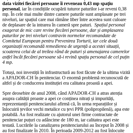
data vizitei fiecărei persoane îi reveneau 0,43 mp
spaţiu
personal
, iar în condițiile ocupării tuturor paturilor i-ar reveni 0,38
mp. În cele mai multe dintre camere paturile sunt amplasate pe trei
niveluri, iar spațiul care mai rămâne liber între acestea sunt culoare
de deplasare de la intrarea în cameră spre paturi
. Spațiul personal
exagerat de mic care revine fiecărei persoane, dar și amplasarea
paturilor pe trei niveluri contravin normelor recomandate de
Comitetul European pentru Prevenirea Torturii, iar cele două
organizații recomandă remedierea de urgență a acestei situații,
scoaterea celui de al treilea rând de paturi și amenajarea camerelor
astfel încât fiecărei persoane să-i revină spațiu personal de cel puțin
4 mp.
Totuși, noi investiții în infrastructură au fost făcute de la ultima vizită
a APADOR-CH în penitenciar. O enormă problemă recunoscută de
altfel și de conducerea instituției era calitatea proastă a apei.
Spre deosebire de anul 2008, când APADOR-CH a atras atenția
asupra calității proaste a apei ce conținea nitrați și impurități,
reprezentanții penitenciarului afirmă că, în urma reparațiilor și
înlocuirii țevilor vechi metalice cu țevi PPR (polipropilenă), apa este
potabilă. Au fost realizate cu ajutorul unei firme contractate de
penitenciar puțuri cu adâncime de 180 m, iar calitatea apei este
testată. Lucrările la canalizarea penitenciarului au început în 2008 și
au fost finalizate în 2010. În perioada 2009-2012 au fost înlocuite