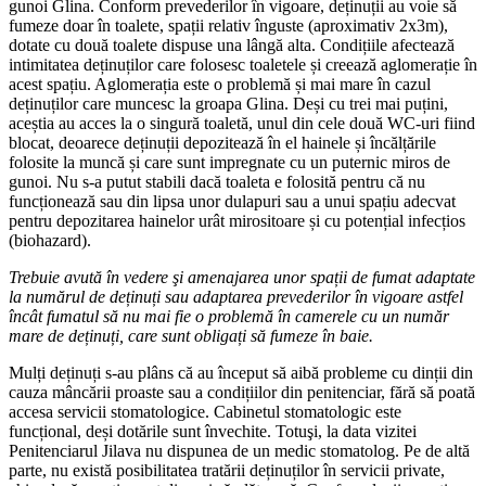
gunoi Glina. Conform prevederilor în vigoare, deținuții au voie să
fumeze doar în toalete, spații relativ înguste (aproximativ 2x3m),
dotate cu două toalete dispuse una lângă alta. Condițiile afectează
intimitatea deținuților care folosesc toaletele și creează aglomerație în
acest spațiu. Aglomerația este o problemă și mai mare în cazul
deținuților care muncesc la groapa Glina. Deși cu trei mai puțini,
aceștia au acces la o singură toaletă, unul din cele două WC-uri fiind
blocat, deoarece deținuții depozitează în el hainele și încălțările
folosite la muncă și care sunt impregnate cu un puternic miros de
gunoi. Nu s-a putut stabili dacă toaleta e folosită pentru că nu
funcționează sau din lipsa unor dulapuri sau a unui spațiu adecvat
pentru depozitarea hainelor urât mirositoare și cu potențial infecțios
(biohazard).
Trebuie avută în vedere şi amenajarea unor spații de fumat adaptate
la numărul de deținuți sau adaptarea prevederilor în vigoare astfel
încât fumatul să nu mai fie o problemă în camerele cu un număr
mare de deținuți, care sunt obligați să fumeze în baie.
Mulți deținuți s-au plâns că au început să aibă probleme cu dinții din
cauza mâncării proaste sau a condițiilor din penitenciar, fără să poată
accesa servicii stomatologice. Cabinetul stomatologic este
funcțional, deși dotările sunt învechite. Totuşi, la data vizitei
Penitenciarul Jilava nu dispunea de un medic stomatolog. Pe de altă
parte, nu există posibilitatea tratării deținuților în servicii private,