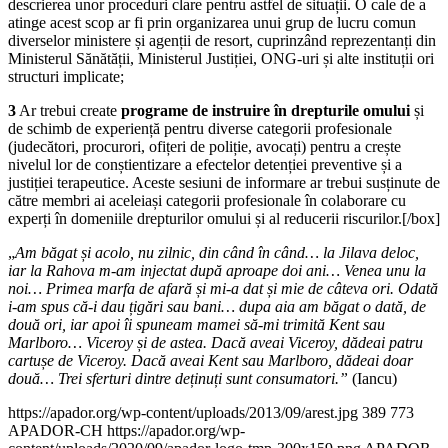
descrierea unor proceduri clare pentru astfel de situații. O cale de a
atinge acest scop ar fi prin organizarea unui grup de lucru comun
diverselor ministere și agenții de resort, cuprinzând reprezentanți din
Ministerul Sănătății, Ministerul Justiției, ONG-uri și alte instituții ori
structuri implicate;
3
Ar trebui create
programe de instruire în drepturile omului
și
de schimb de experiență pentru diverse categorii profesionale
(judecători, procurori, ofițeri de poliție, avocați) pentru a crește
nivelul lor de conștientizare a efectelor detenției preventive și a
justiției terapeutice. Aceste sesiuni de informare ar trebui susținute de
către membri ai aceleiași categorii profesionale în colaborare cu
experți în domeniile drepturilor omului și al reducerii riscurilor.[/box]
„
Am băgat și acolo, nu zilnic, din când în când… la Jilava deloc,
iar la Rahova m-am injectat după aproape doi ani… Venea unu la
noi… Primea marfa de afară și mi-a dat și mie de câteva ori. Odată
i-am spus că-i dau ­țigări sau bani… dupa aia am băgat o dată, de
două ori, iar apoi îi spuneam mamei să-mi trimită Kent sau
Marlboro… Viceroy și de astea. Dacă aveai Viceroy, dădeai patru
cartușe de Viceroy. Dacă aveai Kent sau Marlboro, dădeai doar
două… Trei sferturi dintre de­ținuț­i sunt consumatori.”
(Iancu)
https://apador.org/wp-content/uploads/2013/09/arest.jpg
389
773
APADOR-CH
https://apador.org/wp-