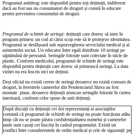
Programul antidrog: este disponibil pentru toți deținuții, indiferent
dacă au fost sau nu consumatori de droguri și constă în educare
pentru prevenirea consumului de droguri.
Programul de schimb de seringi:
deținuții care doresc să intre în
program primesc un cod al cărui scop este să le protejeze identitatea.
Programul se desfășoară sub supravegherea serviciului medical și al
asistentului social. Un educator între egali distribuie 10 seringi pe
săptămână de persoană. Seringile folosite sunt colectate în sticle de
plastic. Conform medicului, programul de schimb de seringi este
disponibil pentru deținuții care doresc să primească seringi. La data
vizitei nu era înscris nici un deținut.
Deși oficial nu există cerere de seringi deoarece nu există consum de
droguri, la ferestrele camerelor din Penitenciarul Jilava au fost
montate plase, deoarece deținuții aruncau seringile folosite în curtea
interioară, conform celor spuse de unii deținuți.
După discuții cu deținuții cei doi reprezentanţi ai asociaţiilor
constată că programul de schimb de seringi nu poate funcționa atâta
timp cât nu se poate păstra confidențialitatea numelui și camerelor
unde sunt cazați cei înscriși în cadrul programului. Există un
conflict între considerentele de ordin medical și cele de siguranță: pe