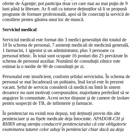
oferite de Agenţie; pot participa doar cei care mai au mai puţin de 9
luni până la liberare. Ar fi util ca tuturor deținuților să li se propună
programe de formare profesională, apoi să fie conectați la servicii de
consiliere pentru găsirea unui loc de muncă.
Serviciul medical
Serviciul medical este format din 3 medici generaliști din totalul de
10 în schema de personal, 7 asistenți medicali de medicină generală,
1 farmacist, 1 igienist și un administrator, plus 3 persoane ca
personal tehnic. În total sunt ocupate 16 posturi din 25 prevăzute în
schema de personal auxiliar. Numărul de consultații zilnice este
estimat la o medie de 90 de consultații pe zi.
Personalul este insuficient, conform șefului serviciului. În schema de
personal se mai încadrează un psihiatru, însă locul este în prezent
vacant. Șeful de serviciu consideră că medicii nu întră în sistem
deoarece nu sunt motivați corespunzător, majoritatea preferând să se
angajeze în comunitate. Acest sector dispune şi de camere de izolare
pentru suspecții de TB, de infirmerie și farmacie.
În penitenciar nu există nou depuși, toți deținuții provin din alte
penitenciare și au fișele medicale deja întocmite.
APADOR-CH şi
RHRN atrag atenţia conducerii penitenciarului că este obligatorie
examinarea tuturor celor aduşi în penitenciar chiar dacă au deja