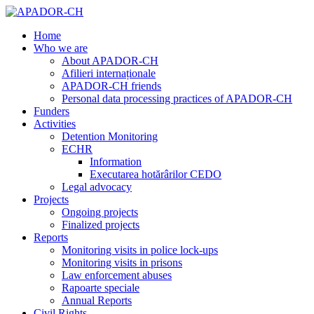
Home
Who we are
About APADOR-CH
Afilieri internaționale
APADOR-CH friends
Personal data processing practices of APADOR-CH
Funders
Activities
Detention Monitoring
ECHR
Information
Executarea hotărârilor CEDO
Legal advocacy
Projects
Ongoing projects
Finalized projects
Reports
Monitoring visits in police lock-ups
Monitoring visits in prisons
Law enforcement abuses
Rapoarte speciale
Annual Reports
Civil Rights