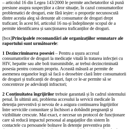
– articolul 16 din Legea 143/2000 le permite anchetatorilor să pună
presiune asupra suspecț­ilor a căror situaț­ie, în cazul consumatorilor
problematici de droguri, este fără ieșire: o proporț­ie necunoscută
dintre aceștia aleg să denun­țe alt consumator de droguri drept
traficant; în acest fel, articolul 16 nu-și îndeplinește scopul de a
permite identificarea și sanc­ționarea traficanț­ilor de droguri.
[box]
Principalele recomandări ale organizațiilor semnatare ale
raportului sunt următoarele
:
1
Dezincriminarea posesiei
– Pentru a ușura accesul
consumatorilor de droguri la medicație vitală în tratarea infecției cu
HIV, hepatite sau alte boli transmisibile, ar trebui dezincriminată
posesia pentru consum propriu. Această măsură ar permite de
asemenea organelor legii să facă o deosebire clară între consumatorii
de droguri și traficanții de droguri, fapt ce le-ar permite să se
concentreze pe adevărații infractori;
2 Continuitatea îngrijirilor
trebuie garantată și în cadrul sistemului
penal. În ultimii ani, problema accesului la servicii medicale în
detenția preventivă și nevoia de a asigura continuarea îngrijirilor
între serviciile comunitare și închisori a dobândit pregnanță și
vizibilitate crescute. Mai exact, e necesar un protocol de funcționare
care să reducă impactul personal al angajaților din sistem în
contactele cu persoanele bolnave în detenție preventiva prin