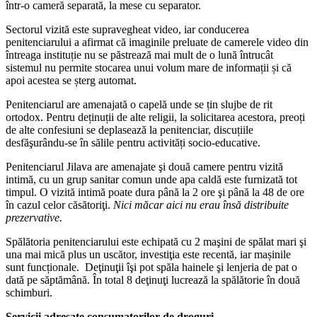
într-o cameră separată, la mese cu separator.
Sectorul vizită este supravegheat video, iar conducerea
penitenciarului a afirmat că imaginile preluate de camerele video din
întreaga instituție nu se păstrează mai mult de o lună întrucât
sistemul nu permite stocarea unui volum mare de informații și că
apoi acestea se șterg automat.
Penitenciarul are amenajată o capelă unde se țin slujbe de rit
ortodox. Pentru deținuții de alte religii, la solicitarea acestora, preoți
de alte confesiuni se deplasează la penitenciar, discuțiile
desfăşurându-se în sălile pentru activități socio-educative.
Penitenciarul Jilava are amenajate şi două camere pentru vizită
intimă, cu un grup sanitar comun unde apa caldă este furnizată tot
timpul. O vizită intimă poate dura până la 2 ore şi până la 48 de ore
în cazul celor căsătoriţi.
Nici măcar aici nu erau însă distribuite
prezervative.
Spălătoria penitenciarului este echipată cu 2 maşini de spălat mari şi
una mai mică plus un uscător, investiţia este recentă, iar mașinile
sunt funcționale. Deţinuţii îşi pot spăla hainele şi lenjeria de pat o
dată pe săptămână. În total 8 deţinuţi lucrează la spălătorie în două
schimburi.
Servicii adresate consumatorilor de droguri