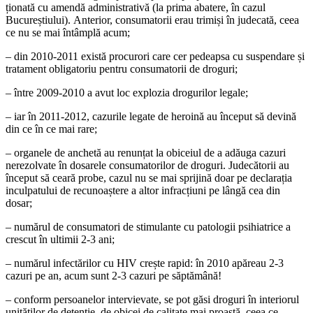
ționată cu amendă administrativă (la prima abatere, în cazul
Bucureștiului). Anterior, consumatorii erau trimiși în judecată, ceea
ce nu se mai întâmplă acum;
– din 2010-2011 există procurori care cer pedeapsa cu suspendare și
tratament obligatoriu pentru consumatorii de droguri;
– între 2009-2010 a avut loc explozia drogurilor legale;
– iar în 2011-2012, cazurile legate de heroină au început să devină
din ce în ce mai rare;
– organele de anchetă au renunț­at la obiceiul de a adăuga cazuri
nerezolvate în dosarele consumatorilor de droguri. Judecătorii au
început să ceară probe, cazul nu se mai sprijină doar pe declara­ția
inculpatului de recunoaștere a altor infracț­iuni pe lângă cea din
dosar;
– numărul de consumatori de stimulante cu patologii psihiatrice a
crescut în ultimii 2-3 ani;
– numărul infectărilor cu HIV crește rapid: în 2010 apăreau 2-3
cazuri pe an, acum sunt 2-3 cazuri pe săptămână!
– conform persoanelor intervievate, se pot găsi droguri în interiorul
unităților de deten­ție, de obicei de calitate mai proastă, ceea ce