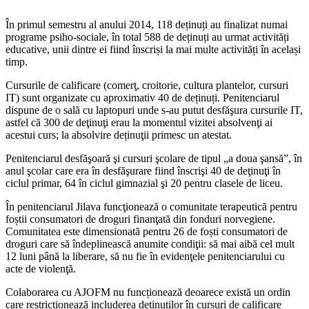
În primul semestru al anului 2014, 118 deținuți au finalizat numai
programe psiho-sociale, în total 588 de deținuți au urmat activități
educative, unii dintre ei fiind înscriși la mai multe activități în același
timp.
Cursurile de calificare (comerţ, croitorie, cultura plantelor, cursuri
IT) sunt organizate cu aproximativ 40 de deținuți. Penitenciarul
dispune de o sală cu laptopuri unde s-au putut desfăşura cursurile IT,
astfel că 300 de deţinuţi erau la momentul vizitei absolvenţi ai
acestui curs; la absolvire deținuţii primesc un atestat.
Penitenciarul desfăşoară şi cursuri şcolare de tipul „a doua şansă”, în
anul şcolar care era în desfăşurare fiind înscrişi 40 de deţinuţi în
ciclul primar, 64 în ciclul gimnazial şi 20 pentru clasele de liceu.
În penitenciarul Jilava funcţionează o comunitate terapeutică pentru
foștii consumatori de droguri finanţată din fonduri norvegiene.
Comunitatea este dimensionată pentru 26 de foști consumatori de
droguri care să îndeplinească anumite condiţii: să mai aibă cel mult
12 luni până la liberare, să nu fie în evidenţele penitenciarului cu
acte de violenţă.
Colaborarea cu AJOFM nu funcționează deoarece există un ordin
care restricționează includerea deținuților în cursuri de calificare