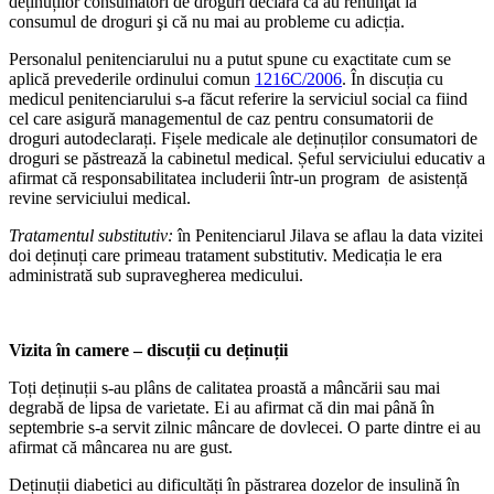
deținuților consumatori de droguri declară că au renunţat la
consumul de droguri şi că nu mai au probleme cu adicția.
Personalul penitenciarului nu a putut spune cu exactitate cum se
aplică prevederile ordinului comun
1216C/2006
. În discuția cu
medicul penitenciarului s-a făcut referire la serviciul social ca fiind
cel care asigură managementul de caz pentru consumatorii de
droguri autodeclarați. Fișele medicale ale deținuților consumatori de
droguri se păstrează la cabinetul medical. Șeful serviciului educativ a
afirmat că responsabilitatea includerii într-un program de asistență
revine serviciului medical.
Tratamentul substitutiv:
în Penitenciarul Jilava se aflau la data vizitei
doi deținuți care primeau tratament substitutiv. Medicația le era
administrată sub supravegherea medicului.
Vizita în camere – discuții cu deținuții
Toți deținuții s-au plâns de calitatea proastă a mâncării sau mai
degrabă de lipsa de varietate. Ei au afirmat că din mai până în
septembrie s-a servit zilnic mâncare de dovlecei. O parte dintre ei au
afirmat că mâncarea nu are gust.
Deținuții diabetici au dificultăți în păstrarea dozelor de insulină în