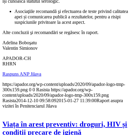
își cunoască statutul serologic.
Asociaţiile recomandă şi efectuarea de teste privind calitatea
apei și comunicarea publică a rezultatelor, pentru a risipi
suspiciunile privitoare la acest aspect.
Alte concluzii şi recomandări se regăsesc în raport.
Adelina Boboşatu
Valentin Simionov
APADOR-CH
RHRN
Raspuns ANP Jilava
https://apador.org/wp-content/uploads/2020/09/apador-logo-tmp-
300x159.png
0
0
Rasista
https://apador.org/wp-
content/uploads/2020/09/apador-logo-tmp-300x159.png
Rasista
2014-12-10 09:58:09
2015-01-27 11:39:00
Raport asupra
vizitei în Penitenciarul Jilava
Viața în arest preventiv: droguri, HIV și
condiții precare de igienă