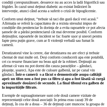
condiții corespunzătoare, deoarece nu au acces la ladă frigorifică sau
frigider. În cazul unui deținut diabetic au existat întârzieri în
intervenție, atunci când acesta a suferit o criză de hipoglicemie.
Conform unui deținut, “trebuie să taci din gură dacă vrei acasă.”
Afirmația se referă la capacitatea de a rezista stresului impus de
condițiile din penitenciar în dorința de a evita rapoartele ce pot afecta
șansele de a părăsi penitenciarul cât mai devreme posibil. Conform
deținuților, rapoartele de incident se fac foarte ușor și uneori pentru
fapte prea puțin grave, cum ar fi violență verbală sau fumat în
cameră.
Deratizatorul vine la cerere, dar deratizarea nu are efect și trebuie
chemat de mai multe ori. Deși conform conducerii apa este potabilă,
cei cu resurse financiare nu beau apă de la robinet. Deţinuţii au
afirmat că vara nu pot dormi din cauza paraziților – gândaci,
ploșnițe, șoareci. Apa este de culoare galbenă, iar pe canal vin
gândaci.
Într-o cameră s-a făcut o demonstrație asupa calităţii
apei: un tifon nou a fost pus ca filtru și apa a fost lăsată să curgă
aproximativ douăzeci de secunde. La final tifonul era galben de
la impuritățile filtrate.
Exemple de supraaglomerare sunt cele două camere vizitate de
reprezentanții celor două asociații: în prima erau cazați 39 de
deținuți, în cea de a doua – 36 de deținuți care muncesc la groapa de