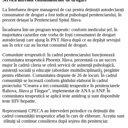
La întrebarea despre managerul de caz pentru deținuții autodeclarați
consumatori de droguri a fost indicat psihologul penitenciarului, în
prezent detașat la Penitenciarul Spital Jilava.
Încadrarea într-un program terapeutic: conform medicului șef, în
majoritatea cazurilor este vorba de foști consumatori de droguri
autodeclarați care ajung în PNT Jilava după ce au depășit sevrajul
sau în orice caz au încetat consumul de droguri.
Comunitate terapeutică
: în cadrul penitenciarului funcționează
comunitatea terapeutică Phoenix Jilava, prezentată ca un succes
major în cadrul căreia se oferă servicii de asistență psihologică,
asistență socială și educație (abordare multidisciplinară), pregătire
pentru eliberare. Comunitatea dispune de 26 de locuri. În cadrul
comunității se lucrează conform ghidului elaborat în cadrul
proiectului “Crearea a trei comunități terapeutice în penitenciarele
Rahova, Jilava şi Târgşor”, implementat de ANA și ANP. În
comunitatea terapeutică se aplică teste antidrog și sunt disponibile
teste HIV/hepatite.
Reprezentanți CPECA au întrevederi periodice cu deținuții din
cadrul comunității terapeutice aflați în curs de eliberare. Aceștia sunt
sfătuiţi să continue consilierea după ieșirea din penitenciar.