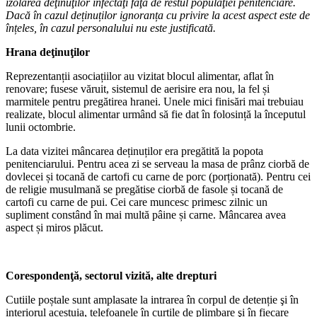
izolarea deţinuţilor infectaţi faţă de restul populaţiei penitenciare.
Dacă în cazul deținuților ignoranța cu privire la acest aspect este de
înțeles, în cazul personalului nu este justificată.
Hrana deţinuţilor
Reprezentanții asociațiilor au vizitat blocul alimentar, aflat în
renovare; fusese văruit, sistemul de aerisire era nou, la fel și
marmitele pentru pregătirea hranei. Unele mici finisări mai trebuiau
realizate, blocul alimentar urmând să fie dat în folosință la începutul
lunii octombrie.
La data vizitei mâncarea deținuților era pregătită la popota
penitenciarului. Pentru acea zi se serveau la masa de prânz ciorbă de
dovlecei și tocană de cartofi cu carne de porc (porționată). Pentru cei
de religie musulmană se pregătise ciorbă de fasole și tocană de
cartofi cu carne de pui. Cei care muncesc primesc zilnic un
supliment constând în mai multă pâine și carne. Mâncarea avea
aspect și miros plăcut.
Corespondenţă, sectorul vizită, alte drepturi
Cutiile poștale sunt amplasate la intrarea în corpul de detenție şi în
interiorul acestuia, telefoanele în curțile de plimbare şi în fiecare