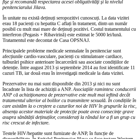
fişe şi recomandă respectarea acesei obligativităţi şi la nivelul
penitenciarului Jilava.
În unitate nu există deținuți seropozitivi cunoscuți. La data vizitei
erau 18 pacienți cu hepatita C aflați în tratament, dintr-un număr
posibil cu mult mai mare de deținuți pozitivi. Costul tratamentului cu
interferon (Pegasis + Ribavirină) este estimat le 5000 lei/lună.
Tratamentul este decontat de Casa OPSNAJ.
Principalele probleme medicale semnalate în penitenciar sunt
afecțiunile cardio-vasculare, pacienți cu stimulatoare cardiace,
tulburări psihice anterioare încarcerării sau asociate condițiilor de
detenție. Între august 2013 și septembrie 2014 au fost identificate 11
cazuri TB, iar două erau în investigaţii medicale la data vizitei.
Prezervative nu mai sunt disponibile din 2013 şi nici nu sunt
încadrate în lista de achiziții a ANP.
Asociaţiile ramintesc conducerii
ANP că achiziţionarea de prezervative este mult mai ieftină decât
tratamentul ulterior al bolilor cu transmitere sexuală. În condițiile în
care asistăm la o creștere a cazurilor noi de HIV în grupurile la risc,
absența acestor materiale de protecție poate avea consecințe grave
asupra sănătății deținuților, considerați la rândul lor a fi un grup cu
risc crescut de infectare.
Testele HIV/hepatite sunt furnizate de ANP, în funcție de
disponibilitate. În Spitalul Penitenciar Jilava se face testare Western