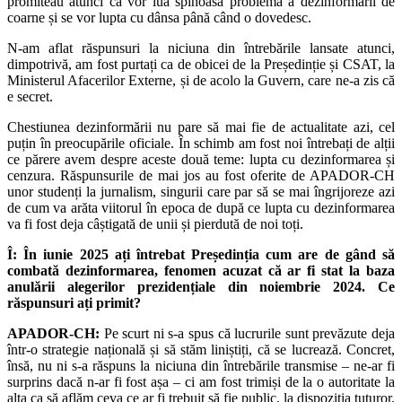
promiteau atunci că vor lua spinoasa problemă a dezinformării de
coarne și se vor lupta cu dânsa până când o dovedesc.
N-am aflat răspunsuri la niciuna din întrebările lansate atunci,
dimpotrivă, am fost purtați ca de obicei de la Președinție și CSAT, la
Ministerul Afacerilor Externe, și de acolo la Guvern, care ne-a zis că
e secret.
Chestiunea dezinformării nu pare să mai fie de actualitate azi, cel
puțin în preocupările oficiale. În schimb am fost noi întrebați de alții
ce părere avem despre aceste două teme: lupta cu dezinformarea și
cenzura. Răspunsurile de mai jos au fost oferite de APADOR-CH
unor studenți la jurnalism, singurii care par să se mai îngrijoreze azi
de cum va arăta viitorul în epoca de după ce lupta cu dezinformarea
va fi fost deja câștigată de unii și pierdută de noi toți.
Î: În iunie 2025 ați întrebat Președinția cum are de gând să
combată dezinformarea, fenomen acuzat că ar fi stat la baza
anulării alegerilor prezidențiale din noiembrie 2024. Ce
răspunsuri ați primit?
APADOR-CH:
Pe scurt ni s-a spus că lucrurile sunt prevăzute deja
într-o strategie națională și să stăm liniștiți, că se lucrează. Concret,
însă, nu ni s-a răspuns la niciuna din întrebările transmise – ne-ar fi
surprins dacă n-ar fi fost așa – ci am fost trimiși de la o autoritate la
alta ca să aflăm ceva ce ar fi trebuit să fie public, la dispoziția tuturor.