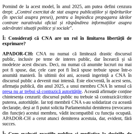
Pornind de la acest model, în anul 2025, am putea defini cenzura
drept: „
Control exercitat de stat asupra publicațiilor și tipăriturilor
(în special asupra presei), pentru a împiedica propagarea ideilor
contrare narativului oficial și răspândirea informațiilor asupra
adevăratei situații politice și sociale
”.
Î: Considerați că CNA are un rol în limitarea libertății de
exprimare?
APADOR-CH:
CNA nu numai că limitează drastic discursul
public, inclusiv pe teme de interes public, dar încearcă și să
modeleze acest discurs. Deci, nu numai că anumite lucruri nu mai
pot fi spuse, dar, cele care pot fi încă spuse trebuie spuse într-o
anumită manieră. În ultimii doi ani, această ingerință a CNA în
discursul public a devenit mai intensă. Este elocventă, în acest sens,
afirmația publică, din anul 2025, a unui membru CNA în sensul că
presa nu ar trebui să contrazică autoritățile
. Această afirmație conține
chintesența cenzurii: discursul public nu trebuie să contrazică/critice
puterea, autoritățile. Iar toți membrii CNA s-au solidarizat cu această
declarație, deși ar fi putut solicita Parlamentului demiterea (revocarea
din funcție) acestui membru, vădit incompatibil cu funcția ocupată.
APADOR-CH a cerut atunci demiterea acestuia, dar, evident, fără
succes.
Î: Cum evaluați reacțiile publice și mediatice la deciziile de