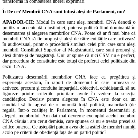
transforma în combaterea liberei exprimări.
Î: De ce? Membrii CNA sunt totuși aleși de Parlament, nu?
APADOR-CH:
Modul în care sunt aleși membrii CNA denotă o
politizare accentuată a instituției, puterea politică fiind dominantă în
desemnarea și alegerea membrilor CNA. Poate că ar fi mai bine că
membrii CNA să fie propuși și aleși de către entitățile care activează
în audiovizual, printr-o procedură similară celei prin care sunt aleși
membrii Consiliului Superior al Magistraturii, care sunt propuși și
aleși dintre și de magistrați. Unii ar spune că nici CSM nu e perfect,
dar procedura de constituire este totuși de preferat celei politizate din
cazul CNA.
Politizarea desemnării membrilor CNA face ca pregătirea și
experiența acestora, în raport de domeniul în care urmează să
activeze, precum și conduita imparțială, obiectivă, echidistantă, să nu
figureze printre criteriile prioritare avute în vedere la selecția
candidaților. Decisiv pentru alegerea în CNA este doar ca un
candidat să fie agreat de o anumită forță politică, majoritară (de
regulă, într-o coaliție) în Parlament, în momentul desemnării și
alegerii membrului. Am dat mai devreme exemplul acelui membru
CNA căruia i-am cerut demisia, care spunea că nu e treaba presei să
critice puterea. Ce așteptări putem avea de la astfel de membri numiți
acolo pe criterii de obediență față de un partid politic?