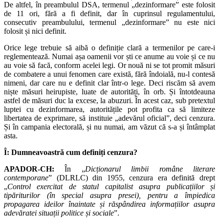
De altfel, în preambulul DSA, termenul „dezinformare” este folosit
de 11 ori, fără a fi definit, dar în cuprinsul regulamentului,
consecutiv preambulului, termenul „dezinformare” nu este nici
folosit și nici definit.
Orice lege trebuie să aibă o definiție clară a termenilor pe care-i
reglementează. Numai așa oamenii vor ști ce anume au voie și ce nu
au voie să facă, conform acelei legi. Or nouă ni se tot promit măsuri
de combatere a unui fenomen care există, fără îndoială, nu-l contesă
nimeni, dar care nu e definit clar într-o lege. Deci riscăm să avem
niște măsuri heirupiste, luate de autorități, în orb. Și întotdeauna
astfel de măsuri duc la excese, la abuzuri. În acest caz, sub pretextul
luptei cu dezinformarea, autoritățile pot profita ca să limiteze
libertatea de exprimare, să instituie „adevărul oficial”, deci cenzura.
Și în campania electorală, și nu numai, am văzut că s-a și întâmplat
asta.
Î: Dumneavoastră cum definiți cenzura?
APADOR-CH:
În „
Dicționarul limbii române literare
contemporane
” (DLRLC) din 1955, cenzura era definită drept
„
Control exercitat de statul capitalist asupra publicațiilor și
tipăriturilor (în special asupra presei), pentru a împiedica
propagarea ideilor înaintate și răspândirea informațiilor asupra
adevăratei situații politice și sociale
”.