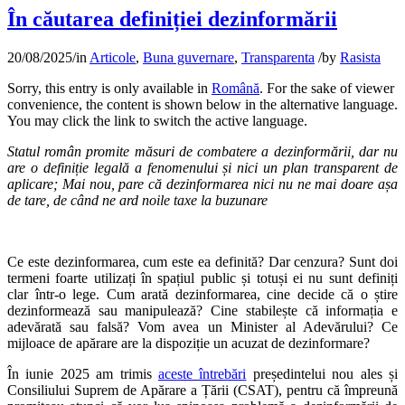
În căutarea definiției dezinformării
20/08/2025
/
in
Articole
,
Buna guvernare
,
Transparenta
/
by
Rasista
Sorry, this entry is only available in
Română
. For the sake of viewer
convenience, the content is shown below in the alternative language.
You may click the link to switch the active language.
Statul român promite măsuri de combatere a dezinformării, dar nu
are o definiție legală a fenomenului și nici un plan transparent de
aplicare; Mai nou, pare că dezinformarea nici nu ne mai doare așa
de tare, de când ne ard noile taxe la buzunare
Ce este dezinformarea, cum este ea definită? Dar cenzura? Sunt doi
termeni foarte utilizați în spațiul public și totuși ei nu sunt definiți
clar într-o lege. Cum arată dezinformarea, cine decide că o știre
dezinformează sau manipulează? Cine stabilește că informația e
adevărată sau falsă? Vom avea un Minister al Adevărului? Ce
mijloace de apărare are la dispoziție un acuzat de dezinformare?
În iunie 2025 am trimis
aceste întrebări
președintelui nou ales și
Consiliului Suprem de Apărare a Țării (CSAT), pentru că împreună