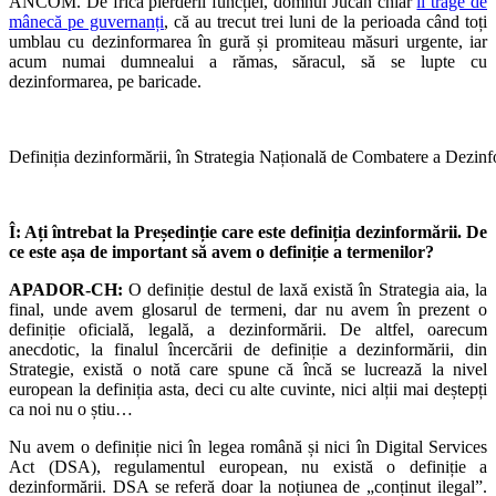
ANCOM. De frica pierderii funcției, domnul Jucan chiar
îi trage de
mânecă pe guvernanți
, că au trecut trei luni de la perioada când toți
umblau cu dezinformarea în gură și promiteau măsuri urgente, iar
acum numai dumnealui a rămas, săracul, să se lupte cu
dezinformarea, pe baricade.
Definiția dezinformării, în Strategia Națională de Combatere a Dezinf
Î: Ați întrebat la Președinție care este definiția dezinformării. De
ce este așa de important să avem o definiție a termenilor?
APADOR-CH:
O definiție destul de laxă există în Strategia aia, la
final, unde avem glosarul de termeni, dar nu avem în prezent o
definiție oficială, legală, a dezinformării. De altfel, oarecum
anecdotic, la finalul încercării de definiție a dezinformării, din
Strategie, există o notă care spune că încă se lucrează la nivel
european la definiția asta, deci cu alte cuvinte, nici alții mai deștepți
ca noi nu o știu…
Nu avem o definiție nici în legea română și nici în Digital Services
Act (DSA), regulamentul european, nu există o definiție a
dezinformării. DSA se referă doar la noțiunea de „conținut ilegal”.