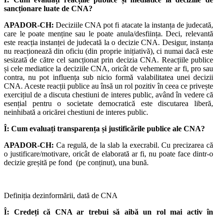
sancționare luate de CNA?
APADOR-CH:
Deciziile CNA pot fi atacate la instanța de judecată,
care le poate menține sau le poate anula/desființa. Deci, relevantă
este reacția instanței de judecată la o decizie CNA. Desigur, instanța
nu reacționează din oficiu (din proprie inițiativă), ci numai dacă este
sesizată de către cel sancționat prin decizia CNA. Reacțiile publice
și cele mediatice la deciziile CNA, oricât de vehemente ar fi, pro sau
contra, nu pot influența sub nicio formă valabilitatea unei decizii
CNA. Aceste reacții publice au însă un rol pozitiv în ceea ce privește
exercițiul de a discuta chestiuni de interes public, având în vedere că
esențial pentru o societate democratică este discutarea liberă,
neinhibată a oricărei chestiuni de interes public.
Î: Cum evaluați transparența și justificările publice ale CNA?
APADOR-CH:
Ca regulă, de la slab la execrabil. Cu precizarea că
o justificare/motivare, oricât de elaborată ar fi, nu poate face dintr-o
decizie greșită pe fond (pe conținut), una bună.
Definiția dezinformării, dată de CNA
Î: Credeți că CNA ar trebui să aibă un rol mai activ în