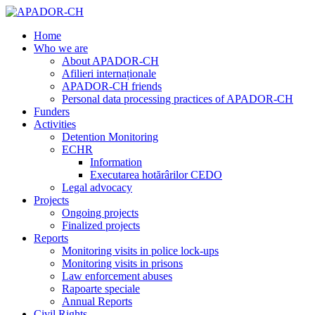
Home
Who we are
About APADOR-CH
Afilieri internaționale
APADOR-CH friends
Personal data processing practices of APADOR-CH
Funders
Activities
Detention Monitoring
ECHR
Information
Executarea hotărârilor CEDO
Legal advocacy
Projects
Ongoing projects
Finalized projects
Reports
Monitoring visits in police lock-ups
Monitoring visits in prisons
Law enforcement abuses
Rapoarte speciale
Annual Reports
Civil Rights