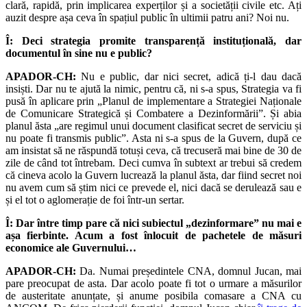
clară, rapidă, prin implicarea experților și a societății civile etc. Ați
auzit despre așa ceva în spațiul public în ultimii patru ani? Noi nu.
Î: Deci strategia promite transparență instituțională, dar
documentul în sine nu e public?
APADOR-CH:
Nu e public, dar nici secret, adică ți-l dau dacă
insiști. Dar nu te ajută la nimic, pentru că, ni s-a spus, Strategia va fi
pusă în aplicare prin „Planul de implementare a Strategiei Naționale
de Comunicare Strategică și Combatere a Dezinformării”. Și abia
planul ăsta „are regimul unui document clasificat secret de serviciu și
nu poate fi transmis public”. Asta ni s-a spus de la Guvern, după ce
am insistat să ne răspundă totuși ceva, că trecuseră mai bine de 30 de
zile de când tot întrebam. Deci cumva în subtext ar trebui să credem
că cineva acolo la Guvern lucrează la planul ăsta, dar fiind secret noi
nu avem cum să știm nici ce prevede el, nici dacă se derulează sau e
și el tot o aglomerație de foi într-un sertar.
Î: Dar între timp pare că nici subiectul „dezinformare” nu mai e
așa fierbinte. Acum a fost înlocuit de pachetele de măsuri
economice ale Guvernului…
APADOR-CH:
Da. Numai președintele CNA, domnul Jucan, mai
pare preocupat de asta. Dar acolo poate fi tot o urmare a măsurilor
de austeritate anunțate, și anume posibila comasare a CNA cu