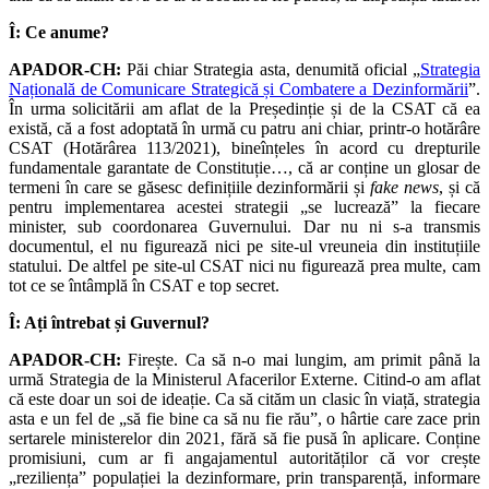
Î: Ce anume?
APADOR-CH:
Păi chiar Strategia asta, denumită oficial „
Strategia
Națională de Comunicare Strategică și Combatere a Dezinformării
”.
În urma solicitării am aflat de la Președinție și de la CSAT că ea
există, că a fost adoptată în urmă cu patru ani chiar, printr-o hotărâre
CSAT (Hotărârea 113/2021), bineînțeles în acord cu drepturile
fundamentale garantate de Constituție…, că ar conține un glosar de
termeni în care se găsesc definițiile dezinformării și
fake news
, și că
pentru implementarea acestei strategii „se lucrează” la fiecare
minister, sub coordonarea Guvernului. Dar nu ni s-a transmis
documentul, el nu figurează nici pe site-ul vreuneia din instituțiile
statului. De altfel pe site-ul CSAT nici nu figurează prea multe, cam
tot ce se întâmplă în CSAT e top secret.
Î: Ați întrebat și Guvernul?
APADOR-CH:
Firește. Ca să n-o mai lungim, am primit până la
urmă Strategia de la Ministerul Afacerilor Externe. Citind-o am aflat
că este doar un soi de ideație. Ca să cităm un clasic în viață, strategia
asta e un fel de „să fie bine ca să nu fie rău”, o hârtie care zace prin
sertarele ministerelor din 2021, fără să fie pusă în aplicare. Conține
promisiuni, cum ar fi angajamentul autorităților că vor crește
„reziliența” populației la dezinformare, prin transparență, informare