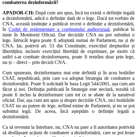
combaterea dezinformării?
APADOR-CH:
După cum am spus, încă nu există o definiție legală
a dezinformării, adică o definiție dată de o lege. Dacă tot vorbim de
CNA, această instituție a publicat recent o definiție a dezinformării,
în
Codul de reglementare a conținutului audiovizual
, publicat în
iunie în Monitorul Oficial. Dar deciziile CNA nu pot substitui o
lege, întrucât legea poate fi adoptată numai de Parlament, nu și de
CNA. Iar, potrivit art. 53 din Constituție, exercițiul drepturilor și
libertăților, inclusiv exercițiul libertății de exprimare, pe motiv că
astfel s-ar combate dezinformarea, poate fi restrâns doar prin lege,
nu și – direct – prin decizii CNA.
Cum spuneam, dezinformarea mai este definită și în acea hotărâre
CSAT, nepublicată, prin care s-a adoptat Strategia de combatere a
dezinformării. Poate fi solicitată în baza Legii 544/2001, așa cum am
făcut și noi. Definiția publicată în Strategie este neclară, rezultă că
poate fi inclus la dezinformare cam tot ce se abate de la narativul
oficial. Dar, așa cum am spus și despre deciziile CNA, nici hotărârile
CSAT nu au putere de lege, nefiind emise de Parlament, și nu se pot
substitui legii. De aceea, încă așteptăm o definiție legală a
dezinformării.
Ca să revenim la întrebare, nu, CNA nu pare a fi autoritatea potrivită
să desfășoare acțiuni de combatere a dezinformării, care se pot lesne