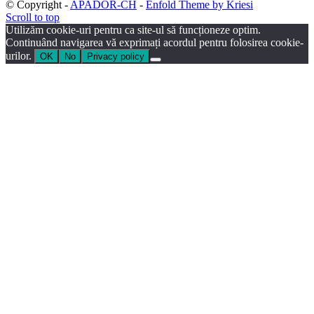
© Copyright -
APADOR-CH
-
Enfold Theme by Kriesi
Scroll to top
Utilizăm cookie-uri pentru ca site-ul să funcționeze optim.
Continuând navigarea vă exprimați acordul pentru folosirea cookie-
urilor.
OK
No
Privacy policy