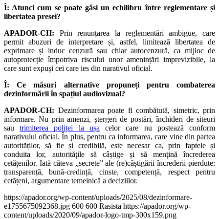
Î: Atunci cum se poate găsi un echilibru între reglementare și
libertatea presei?
APADOR-CH:
Prin renunțarea la reglementări ambigue, care
permit abuzuri de interpretare și, astfel, limitează libertatea de
exprimare și induc cenzură sau chiar autocenzură, ca mijloc de
autoprotecție împotriva riscului unor amenințări imprevizibile, la
care sunt expuși cei care ies din narativul oficial.
Î: Ce măsuri alternative propuneți pentru combaterea
dezinformării în spațiul audiovizual?
APADOR-CH:
Dezinformarea poate fi combătută, simetric, prin
informare. Nu prin amenzi, ștergeri de postări, închideri de siteuri
sau
trimiterea poliței la ușa
celor care nu postează conform
narativului oficial. În plus, pentru ca informarea, care vine din partea
autorităților, să fie și credibilă, este necesar ca, prin faptele și
conduita lor, autoritățile să câștige și să mențină încrederea
cetățenilor. Iată câteva „secrete” ale (re)câștigării încrederii pierdute:
transparență, bună-credință, cinste, competență, respect pentru
cetățeni, argumentare temeinică a deciziilor.
https://apador.org/wp-content/uploads/2025/08/dezinformare-
e1755675092368.jpg
600
600
Rasista
https://apador.org/wp-
content/uploads/2020/09/apador-logo-tmp-300x159.png