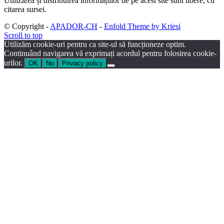
Utilizarea și distribuirea informațiilor de pe acest site sunt libere, cu
citarea sursei.
© Copyright -
APADOR-CH
-
Enfold Theme by Kriesi
Scroll to top
Utilizăm cookie-uri pentru ca site-ul să funcționeze optim.
Continuând navigarea vă exprimați acordul pentru folosirea cookie-
urilor.
OK
No
Privacy policy