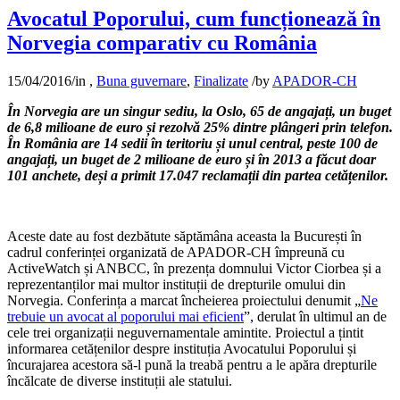
Avocatul Poporului, cum funcționează în
Norvegia comparativ cu România
15/04/2016
/
in
,
Buna guvernare
,
Finalizate
/
by
APADOR-CH
În Norvegia are un singur sediu, la Oslo, 65 de angajați, un buget
de 6,8 milioane de euro și rezolvă 25% dintre plângeri prin telefon.
În România are 14 sedii în teritoriu și unul central, peste 100 de
angajați, un buget de 2 milioane de euro și în 2013 a făcut doar
101 anchete, deși a primit 17.047 reclamații din partea cetățenilor.
Aceste date au fost dezbătute săptămâna aceasta la București în
cadrul conferinței organizată de APADOR-CH împreună cu
ActiveWatch și ANBCC, în prezența domnului Victor Ciorbea și a
reprezentanților mai multor instituții de drepturile omului din
Norvegia. Conferința a marcat încheierea proiectului denumit „
Ne
trebuie un avocat al poporului mai eficient
”, derulat în ultimul an de
cele trei organizații neguvernamentale amintite. Proiectul a țintit
informarea cetățenilor despre instituția Avocatului Poporului și
încurajarea acestora să-l pună la treabă pentru a le apăra drepturile
încălcate de diverse instituții ale statului.