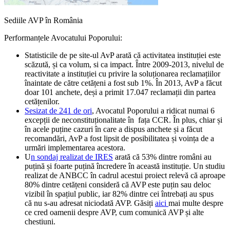
Sediile AVP în România
Performanțele Avocatului Poporului:
Statisticile de pe site-ul AvP arată că activitatea instituției este
scăzută, și ca volum, si ca impact. Între 2009-2013, nivelul de
reactivitate a instituției cu privire la soluționarea reclamațiilor
înaintate de către cetățeni a fost sub 1%. În 2013, AvP a făcut
doar 101 anchete, deși a primit 17.047 reclamații din partea
cetățenilor.
Sesizat de 241 de ori
, Avocatul Poporului a ridicat numai 6
excepții de neconstituționalitate în fața CCR. În plus, chiar și
în acele puține cazuri în care a dispus anchete și a făcut
recomandări, AvP a fost lipsit de posibilitatea și voința de a
urmări implementarea acestora.
U
n sondaj realizat de IRES
arată că 53% dintre români au
puțină și foarte puțină încredere în această instituție. Un studiu
realizat de ANBCC în cadrul acestui proiect relevă că aproape
80% dintre cetățeni consideră că AVP este puțin sau deloc
vizibil în spațiul public, iar 82% dintre cei întrebați au spus
că nu s-au adresat niciodată AVP. Găsiți
aici
mai multe despre
ce cred oamenii despre AVP, cum comunică AVP și alte
chestiuni.