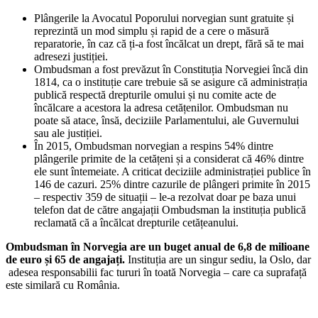
Plângerile la Avocatul Poporului norvegian sunt gratuite și
reprezintă un mod simplu și rapid de a cere o măsură
reparatorie, în caz că ți-a fost încălcat un drept, fără să te mai
adresezi justiției.
Ombudsman a fost prevăzut în Constituția Norvegiei încă din
1814, ca o instituție care trebuie să se asigure că administrația
publică respectă drepturile omului și nu comite acte de
încălcare a acestora la adresa cetățenilor. Ombudsman nu
poate să atace, însă, deciziile Parlamentului, ale Guvernului
sau ale justiției.
În 2015, Ombudsman norvegian a respins 54% dintre
plângerile primite de la cetățeni și a considerat că 46% dintre
ele sunt întemeiate. A criticat deciziile administrației publice în
146 de cazuri. 25% dintre cazurile de plângeri primite în 2015
– respectiv 359 de situații – le-a rezolvat doar pe baza unui
telefon dat de către angajații Ombudsman la instituția publică
reclamată că a încălcat drepturile cetățeanului.
Ombudsman în Norvegia are un buget anual de 6,8 de milioane
de euro și 65 de angajați.
Instituția are un singur sediu, la Oslo, dar
adesea responsabilii fac tururi în toată Norvegia – care ca suprafață
este similară cu România.