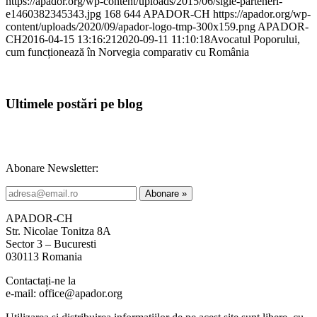
https://apador.org/wp-content/uploads/2015/06/sigle-parteneri-
e1460382345343.jpg
168
644
APADOR-CH
https://apador.org/wp-
content/uploads/2020/09/apador-logo-tmp-300x159.png
APADOR-
CH
2016-04-15 13:16:21
2020-09-11 11:10:18
Avocatul Poporului,
cum funcționează în Norvegia comparativ cu România
Ultimele postări pe blog
Abonare Newsletter:
APADOR-CH
Str. Nicolae Tonitza 8A
Sector 3 – Bucuresti
030113 Romania
Contactați-ne la
e-mail: office@apador.org