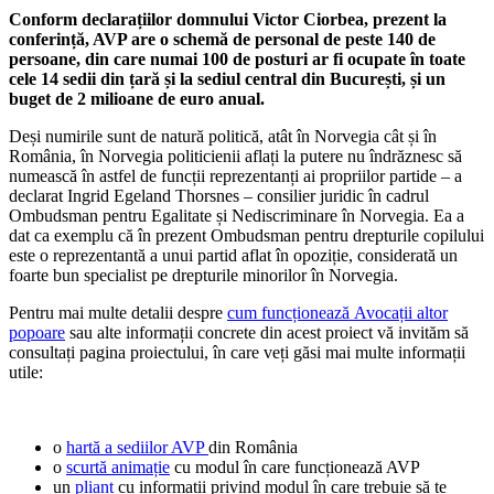
Conform declarațiilor domnului Victor Ciorbea, prezent la
conferință, AVP are o schemă de personal de peste 140 de
persoane, din care numai 100 de posturi ar fi ocupate în toate
cele 14 sedii din țară și la sediul central din București, și un
buget de 2 milioane de euro anual.
Deși numirile sunt de natură politică, atât în Norvegia cât și în
România, în Norvegia politicienii aflați la putere nu îndrăznesc să
numească în astfel de funcții reprezentanți ai propriilor partide – a
declarat Ingrid Egeland Thorsnes – consilier juridic în cadrul
Ombudsman pentru Egalitate și Nediscriminare în Norvegia. Ea a
dat ca exemplu că în prezent Ombudsman pentru drepturile copilului
este o reprezentantă a unui partid aflat în opoziție, considerată un
foarte bun specialist pe drepturile minorilor în Norvegia.
Pentru mai multe detalii despre
cum funcționează Avocații altor
popoare
sau alte informații concrete din acest proiect vă invităm să
consultați pagina proiectului, în care veți găsi mai multe informații
utile:
o
hartă a sediilor AVP
din România
o
scurtă animație
cu modul în care funcționează AVP
un
pliant
cu informații privind modul în care trebuie să te