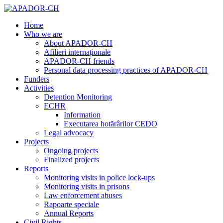
Home
Who we are
About APADOR-CH
Afilieri internaționale
APADOR-CH friends
Personal data processing practices of APADOR-CH
Funders
Activities
Detention Monitoring
ECHR
Information
Executarea hotărârilor CEDO
Legal advocacy
Projects
Ongoing projects
Finalized projects
Reports
Monitoring visits in police lock-ups
Monitoring visits in prisons
Law enforcement abuses
Rapoarte speciale
Annual Reports
Civil Rights