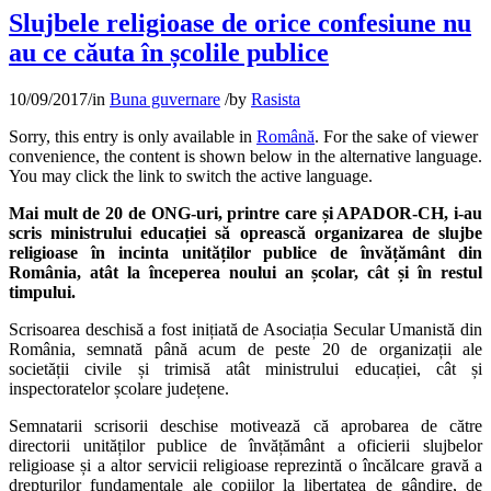
Slujbele religioase de orice confesiune nu
au ce căuta în școlile publice
10/09/2017
/
in
Buna guvernare
/
by
Rasista
Sorry, this entry is only available in
Română
. For the sake of viewer
convenience, the content is shown below in the alternative language.
You may click the link to switch the active language.
Mai mult de 20 de ONG-uri, printre care și APADOR-CH, i-au
scris ministrului educației să oprească organizarea de slujbe
religioase în incinta unităților publice de învățământ din
România, atât la începerea noului an școlar, cât și în restul
timpului.
Scrisoarea deschisă a fost inițiată de Asociația Secular Umanistă din
România, semnată până acum de peste 20 de organizații ale
societății civile și trimisă atât ministrului educației, cât și
inspectoratelor școlare județene.
Semnatarii scrisorii deschise motivează că aprobarea de către
directorii unităților publice de învățământ a oficierii slujbelor
religioase și a altor servicii religioase reprezintă o încălcare gravă a
drepturilor fundamentale ale copiilor la libertatea de gândire, de