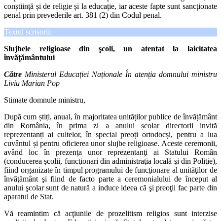
conștiință și de religie și la educație, iar aceste fapte sunt sancționate
penal prin prevederile art. 381 (2) din Codul penal.
Textul scrisorii:
Slujbele religioase din şcoli, un atentat la laicitatea
învăţământului
Către
Ministerul Educației Naționale În atenția domnului ministru
Liviu Marian Pop
Stimate domnule ministru,
După cum știți, anual, în majoritatea unităților publice de învățământ
din România, în prima zi a anului școlar directorii invită
reprezentanți ai cultelor, în special preoți ortodocși, pentru a lua
cuvântul și pentru oficierea unor slujbe religioase. Aceste ceremonii,
având loc în prezenţa unor reprezentanţi ai Statului Român
(conducerea şcolii, funcţionari din administraţia locală şi din Poliţie),
fiind organizate în timpul programului de funcţionare al unităţilor de
învăţământ şi fiind de facto parte a ceremonialului de început al
anului şcolar sunt de natură a induce ideea că şi preoţii fac parte din
aparatul de Stat.
Vă reamintim că acţiunile de prozelitism religios sunt interzise