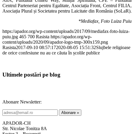
AnA, Fundatia United Way, Miliția Spirituală, CPE – Fundatia
Centrul Parteneriat pentru Egalitate, Asociația Front, Centrul FILIA,
Asociația Plural și Societatea pentru Laicitate din România (SoLaR).
*Mediafax, Foto Luiza Puiu
https://apador.org/wp-content/uploads/2017/09/mediafax-foto-luiza-
puiu.jpg
465
700
Rasista
https://apador.org/wp-
content/uploads/2020/09/apador-logo-tmp-300x159.png
Rasista
2017-09-10 08:57:17
2020-08-05 15:51:32
Slujbele religioase
de orice confesiune nu au ce căuta în școlile publice
Ultimele postări pe blog
Abonare Newsletter:
APADOR-CH
Str. Nicolae Tonitza 8A
Sector 3 – Bucuresti