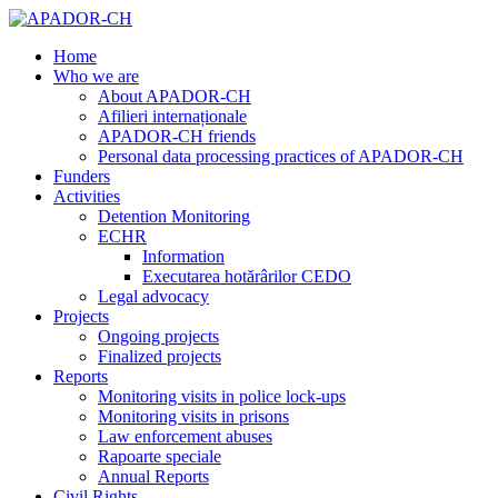
Home
Who we are
About APADOR-CH
Afilieri internaționale
APADOR-CH friends
Personal data processing practices of APADOR-CH
Funders
Activities
Detention Monitoring
ECHR
Information
Executarea hotărârilor CEDO
Legal advocacy
Projects
Ongoing projects
Finalized projects
Reports
Monitoring visits in police lock-ups
Monitoring visits in prisons
Law enforcement abuses
Rapoarte speciale
Annual Reports
Civil Rights