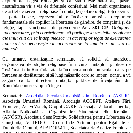
explicit de Legea Educaţiei şi că Statul este dator a-şi păstra
neutralitatea vis-a-vis de diferitele confesiuni. Mai mult organizarea
de astfel de servicii religioase în unităţile şcolare obligă toţi elevii să
ia parte la ele, reprezentând o încălcare gravă a drepturilor
fundamentale ale copiilor la libertatea de gândire, de conştiinţă şi de
religie, faptă sancţionată de prevederile
Art. 381 CP
:
Obligarea
unei persoane, prin constrângere, să participe la serviciile religioase
ale unui cult ori să îndeplinească un act religios legat de exercitarea
unui cult se pedepseşte cu închisoare de la unu la 3 ani sau cu
amendă
.
Ca urmare, organizațiile semnatare vă solicită să interziceți
organizarea de slujbe religioase în incinta unităților publice de
învățământ din România, atât la începerea noului an școlar, cât și pe
întreaga sa desfășurare și să luați măsurile care se impun, pentru a vă
asigura că toți directorii unităților publice de învățământ din
România cunosc și aplică legea.
Semnatari:
Asociația Secular-Umanistă din România (ASUR)
,
Asociația Umanistă Română, Asociația ACCEPT, Ateliere Fără
Frontiere, ActiveWatch, Grupul CARE, Asociația Viitorul Tinerilor,
Alianța Națională a Organizațiilor Studențești din România
(ANOSR), Asociația Sens Pozitiv, Solidaritatea pentru Libertatea de
Conştiinţă, ACTEDO – Centrul de Acţiune pentru Egalitate şi
Drepturile Omului, APADOR-CH, Societatea de Analize Feministe