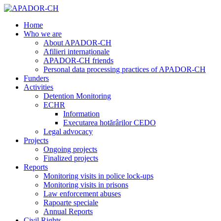
Home
Who we are
About APADOR-CH
Afilieri internaționale
APADOR-CH friends
Personal data processing practices of APADOR-CH
Funders
Activities
Detention Monitoring
ECHR
Information
Executarea hotărârilor CEDO
Legal advocacy
Projects
Ongoing projects
Finalized projects
Reports
Monitoring visits in police lock-ups
Monitoring visits in prisons
Law enforcement abuses
Rapoarte speciale
Annual Reports
Civil Rights