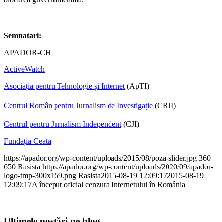
Semnatari:
APADOR-CH
ActiveWatch
Asociația pentru Tehnologie și Internet
(ApTI) –
Centrul Român pentru Jurnalism de Investigație
(CRJI)
Centrul pentru Jurnalism Independent
(CJI)
Fundația Ceata
https://apador.org/wp-content/uploads/2015/08/poza-slider.jpg
360
650
Rasista
https://apador.org/wp-content/uploads/2020/09/apador-
logo-tmp-300x159.png
Rasista
2015-08-19 12:09:17
2015-08-19
12:09:17
A început oficial cenzura Internetului în România
Ultimele postări pe blog