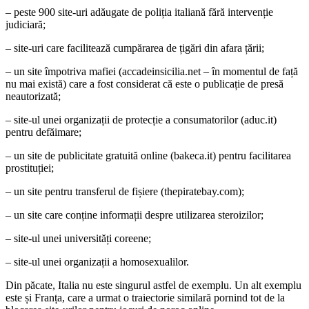
– peste 900 site-uri adăugate de poliția italiană fără intervenție
judiciară;
– site-uri care facilitează cumpărarea de țigări din afara țării;
– un site împotriva mafiei (accadeinsicilia.net – în momentul de față
nu mai există) care a fost considerat că este o publicație de presă
neautorizată;
– site-ul unei organizații de protecție a consumatorilor (aduc.it)
pentru defăimare;
– un site de publicitate gratuită online (bakeca.it) pentru facilitarea
prostituției;
– un site pentru transferul de fișiere (thepiratebay.com);
– un site care conține informații despre utilizarea steroizilor;
– site-ul unei universități coreene;
– site-ul unei organizații a homosexualilor.
Din păcate, Italia nu este singurul astfel de exemplu. Un alt exemplu
este și Franța, care a urmat o traiectorie similară pornind tot de la