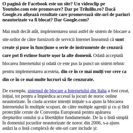
O pagină de Facebook este un site? Un videoclip pe
Youtube.com este promovare? Dar pe Trilulilu.ro? Dacă
Google.ro afișează rezultate care promovează site-uri de pariuri
neautorizate va fi blocat? Dar Google.com?
Mai mult decât atât, implementarea unui astfel de sistem de blocare a
site-urilor de către furnizorii de servicii Internet înseamnă că
sunt
create și puse în funcțiune o serie de instrumente de cenzură
care pot fi extinse foarte ușor la alte domenii.
Odată acceptată
blocarea Internetului și odată ce este pus la punct un sistem tehnic
pentru implementarea acesteia,
din ce în ce mai mulți vor cere ca
din ce în ce mai multe lucruri să fie cenzurate.
De exemplu,
sistemul de blocare a Internetului din Italia
a fost creat,
inițial, tot pentru a împiedica accesul la jocuri de noroc online
neautorizate. În ciuda acestor intenții inițiale s-a ajuns la blocarea
Internetului în multiple scopuri, de către multiple agenții și cu și fără
protecțiile cerute de Convenția Europeană pentru apărarea
drepturilor omului și a libertăților fundamentale. De la o listă simplă
în domeniul jocurilor neautorizate de noroc din 2006, s-a ajuns
astăzi la o listă complexă de site-uri care include și: