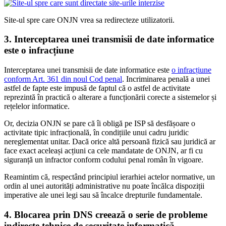
Site-ul spre care ONJN vrea sa redirecteze utilizatorii.
3. Interceptarea unei transmisii de date informatice
este o infracțiune
Interceptarea unei transmisii de date informatice este
o infracțiune
conform Art. 361 din noul Cod penal
. Incriminarea penală a unei
astfel de fapte este impusă de faptul că o astfel de activitate
reprezintă în practică o alterare a funcționării corecte a sistemelor și
rețelelor informatice.
Or, decizia ONJN se pare că îi obligă pe ISP să desfășoare o
activitate tipic infracțională, în condițiile unui cadru juridic
nereglementat unitar. Dacă orice altă persoană fizică sau juridică ar
face exact aceleași acțiuni ca cele mandatate de ONJN, ar fi cu
siguranță un infractor conform codului penal român în vigoare.
Reamintim că, respectând principiul ierarhiei actelor normative, un
ordin al unei autorități administrative nu poate încălca dispoziții
imperative ale unei legi sau să încalce drepturile fundamentale.
4. Blocarea prin DNS creează o serie de probleme
indirecte tehnice de securitate informatică