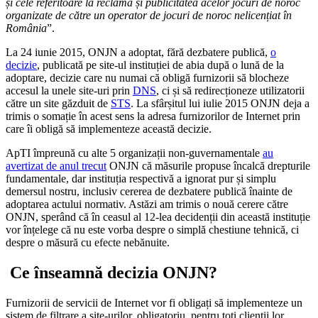
și cele referitoare la reclama și publicitatea acelor jocuri de noroc
organizate de către un operator de jocuri de noroc nelicențiat în
România
”.
La 24 iunie 2015, ONJN a adoptat, fără dezbatere publică,
o
decizie
, publicată pe site-ul instituției de abia după o lună de la
adoptare, decizie care nu numai că obligă furnizorii să blocheze
accesul la unele site-uri prin
DNS
, ci și să redirecționeze utilizatorii
către un site găzduit de
STS
. La sfârșitul lui iulie 2015 ONJN deja a
trimis o somație în acest sens la adresa furnizorilor de Internet prin
care îi obligă să implementeze această decizie.
ApTI împreună cu alte 5 organizații non-guvernamentale
au
avertizat de anul trecut
ONJN că măsurile propuse încalcă drepturile
fundamentale, dar instituția respectivă a ignorat pur și simplu
demersul nostru, inclusiv cererea de dezbatere publică înainte de
adoptarea actului normativ. Astăzi am trimis o nouă cerere către
ONJN, sperând că în ceasul al 12-lea decidenții din această instituție
vor înțelege că nu este vorba despre o simplă chestiune tehnică, ci
despre o măsură cu efecte nebănuite.
Ce înseamnă decizia ONJN?
Furnizorii de servicii de Internet vor fi obligați să implementeze un
sistem de filtrare a site-urilor, obligatoriu, pentru toți clienții lor.