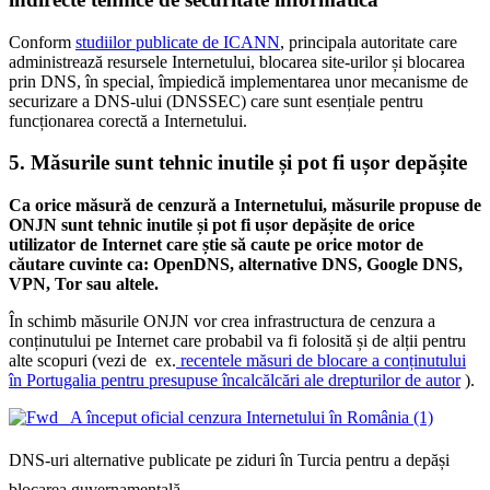
Conform
studiilor publicate de ICANN
, principala autoritate care
administrează resursele Internetului, blocarea site-urilor și blocarea
prin DNS, în special, împiedică implementarea unor mecanisme de
securizare a DNS-ului (DNSSEC) care sunt esențiale pentru
funcționarea corectă a Internetului.
5. Măsurile sunt tehnic inutile și pot fi ușor depășite
Ca orice măsură de cenzură a Internetului, măsurile propuse de
ONJN sunt tehnic inutile și pot fi ușor depășite de orice
utilizator de Internet care știe să caute pe orice motor de
căutare cuvinte ca: OpenDNS, alternative DNS, Google DNS,
VPN, Tor sau altele.
În schimb măsurile ONJN vor crea infrastructura de cenzura a
conținutului pe Internet care probabil va fi folosită și de alții pentru
alte scopuri (vezi de ex.
recentele măsuri de blocare a conținutului
în Portugalia pentru presupuse încalcălcări ale drepturilor de autor
).
DNS-uri alternative publicate pe ziduri în Turcia pentru a depăși
blocarea guvernamentală.