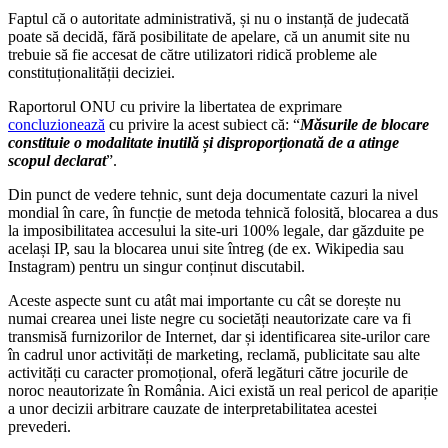
Faptul că o autoritate administrativă, și nu o instanță de judecată
poate să decidă, fără posibilitate de apelare, că un anumit site nu
trebuie să fie accesat de către utilizatori ridică probleme ale
constituționalității deciziei.
Raportorul ONU cu privire la libertatea de exprimare
concluzionează
cu privire la acest subiect că: “
Măsurile de blocare
constituie o modalitate inutilă și disproporționată de a atinge
scopul declarat
”.
Din punct de vedere tehnic, sunt deja documentate cazuri la nivel
mondial în care, în funcție de metoda tehnică folosită, blocarea a dus
la imposibilitatea accesului la site-uri 100% legale, dar găzduite pe
același IP, sau la blocarea unui site întreg (de ex. Wikipedia sau
Instagram) pentru un singur conținut discutabil.
Aceste aspecte sunt cu atât mai importante cu cât se dorește nu
numai crearea unei liste negre cu societăți neautorizate care va fi
transmisă furnizorilor de Internet, dar și identificarea site-urilor care
în cadrul unor activități de marketing, reclamă, publicitate sau alte
activități cu caracter promoțional, oferă legături către jocurile de
noroc neautorizate în România. Aici există un real pericol de apariție
a unor decizii arbitrare cauzate de interpretabilitatea acestei
prevederi.