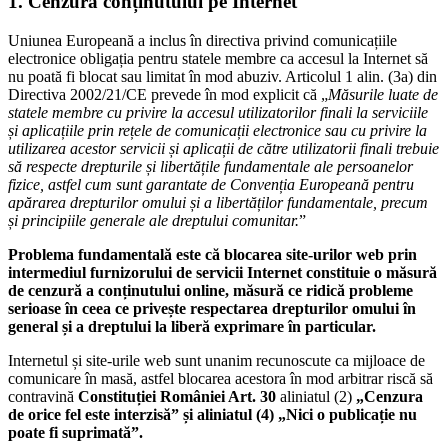
1. Cenzura conținutului pe Internet
Uniunea Europeană a inclus în directiva privind comunicațiile
electronice obligația pentru statele membre ca accesul la Internet să
nu poată fi blocat sau limitat în mod abuziv. Articolul 1 alin. (3a) din
Directiva 2002/21/CE prevede în mod explicit că „
Măsurile luate de
statele membre cu privire la accesul utilizatorilor finali la serviciile
și aplicațiile prin rețele de comunicații electronice sau cu privire la
utilizarea acestor servicii și aplicații de către utilizatorii finali trebuie
să respecte drepturile și libertățile fundamentale ale persoanelor
fizice, astfel cum sunt garantate de Convenția Europeană pentru
apărarea drepturilor omului și a libertăților fundamentale, precum
și principiile generale ale dreptului comunitar.
”
Problema fundamentală este că blocarea site-urilor web prin
intermediul furnizorului de servicii Internet constituie o măsură
de cenzură a conținutului online, măsură ce ridică probleme
serioase în ceea ce privește respectarea drepturilor omului în
general și a dreptului la liberă exprimare în particular.
Internetul și site-urile web sunt unanim recunoscute ca mijloace de
comunicare în masă, astfel blocarea acestora în mod arbitrar riscă să
contravină
Constituției României Art. 30
aliniatul (2)
„Cenzura
de orice fel este interzisă” și aliniatul (4) „Nici o publicație nu
poate fi suprimată”.