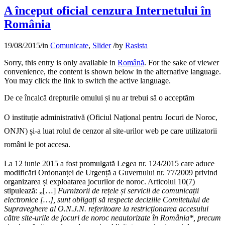
A început oficial cenzura Internetului în
România
19/08/2015
/
in
Comunicate
,
Slider
/
by
Rasista
Sorry, this entry is only available in
Română
. For the sake of viewer
convenience, the content is shown below in the alternative language.
You may click the link to switch the active language.
De ce încalcă drepturile omului și nu ar trebui să o acceptăm
O instituție administrativă (Oficiul Național pentru Jocuri de Noroc,
ONJN) și-a luat rolul de cenzor al site-urilor web pe care utilizatorii
români le pot accesa.
La 12 iunie 2015 a fost promulgată Legea nr. 124/2015 care aduce
modificări Ordonanței de Urgență a Guvernului nr. 77/2009 privind
organizarea și exploatarea jocurilor de noroc. Articolul 10(7)
stipulează: „[…]
Furnizorii de rețele și servicii de comunicații
electronice […], sunt obligați să respecte deciziile Comitetului de
Supraveghere al O.N.J.N. referitoare la restricționarea accesului
către site-urile de jocuri de noroc neautorizate în România*, precum