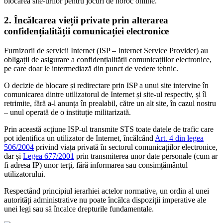
blocarea site-urilor pentru jocuri de noroc online.
2. Încălcarea vieții private prin alterarea
confidențialității comunicației electronice
Furnizorii de servicii Internet (ISP – Internet Service Provider) au
obligații de asigurare a confidențialității comunicațiilor electronice,
pe care doar le intermediază din punct de vedere tehnic.
O decizie de blocare și redirectare prin ISP a unui site intervine în
comunicarea dintre utilizatorul de Internet și site-ul respectiv, și îl
retrimite, fără a-l anunța în prealabil, către un alt site, în cazul nostru
– unul operată de o instituție militarizată.
Prin această acțiune ISP-ul transmite STS toate datele de trafic care
pot identifica un utilizator de Internet, încălcând
Art. 4 din legea
506/2004
privind viața privată în sectorul comunicațiilor electronice,
dar și
Legea 677/2001
prin transmiterea unor date personale (cum ar
fi adresa IP) unor terți, fără informarea sau consimțământul
utilizatorului.
Respectând principiul ierarhiei actelor normative, un ordin al unei
autorități administrative nu poate încălca dispoziții imperative ale
unei legi sau să încalce drepturile fundamentale.