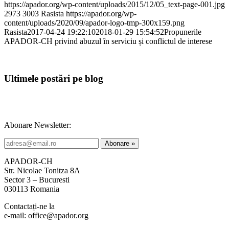
https://apador.org/wp-content/uploads/2015/12/05_text-page-001.jpg
2973
3003
Rasista
https://apador.org/wp-
content/uploads/2020/09/apador-logo-tmp-300x159.png
Rasista
2017-04-24 19:22:10
2018-01-29 15:54:52
Propunerile
APADOR-CH privind abuzul în serviciu și conflictul de interese
Ultimele postări pe blog
Abonare Newsletter:
APADOR-CH
Str. Nicolae Tonitza 8A
Sector 3 – Bucuresti
030113 Romania
Contactați-ne la
e-mail: office@apador.org