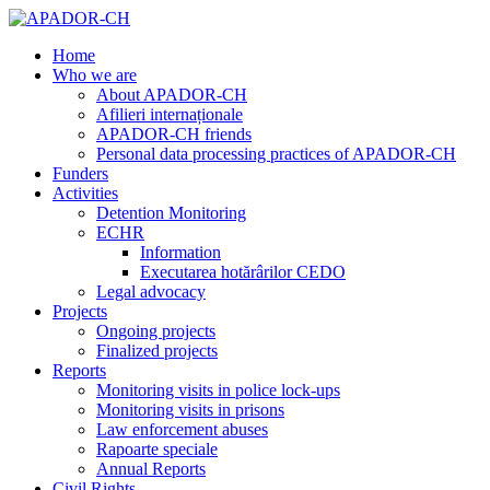
Home
Who we are
About APADOR-CH
Afilieri internaționale
APADOR-CH friends
Personal data processing practices of APADOR-CH
Funders
Activities
Detention Monitoring
ECHR
Information
Executarea hotărârilor CEDO
Legal advocacy
Projects
Ongoing projects
Finalized projects
Reports
Monitoring visits in police lock-ups
Monitoring visits in prisons
Law enforcement abuses
Rapoarte speciale
Annual Reports
Civil Rights