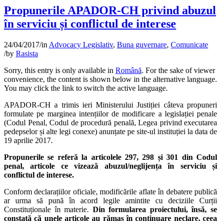
Propunerile APADOR-CH privind abuzul
în serviciu și conflictul de interese
24/04/2017
/
in
Advocacy Legislativ
,
Buna guvernare
,
Comunicate
/
by
Rasista
Sorry, this entry is only available in
Română
. For the sake of viewer
convenience, the content is shown below in the alternative language.
You may click the link to switch the active language.
APADOR-CH a trimis ieri Ministerului Justiției câteva propuneri
formulate pe marginea intențiilor de modificare a legislației penale
(Codul Penal, Codul de procedură penală, Legea privind executarea
pedepselor și alte legi conexe) anunțate pe site-ul instituției la data de
19 aprilie 2017.
Propunerile se referă la articolele 297, 298 și 301 din Codul
penal, articole ce vizează abuzul/neglijența în serviciu și
conflictul de interese.
Conform declarațiilor oficiale, modificările aflate în debatere publică
ar urma să pună în acord legile amintite cu deciziile Curții
Constituționale în materie.
Din formularea proiectului, însă, se
constată că unele articole au rămas în continuare neclare, ceea