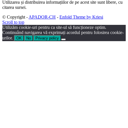
Utilizarea și distribuirea informațiilor de pe acest site sunt libere, cu
citarea sursei.
© Copyright -
APADOR-CH
-
Enfold Theme by Kriesi
Scroll to top
Utilizăm cookie-uri pentru ca site-ul să funcționeze optim.
Continuând navigarea vă exprimați acordul pentru folosirea cookie-
urilor.
OK
No
Privacy policy