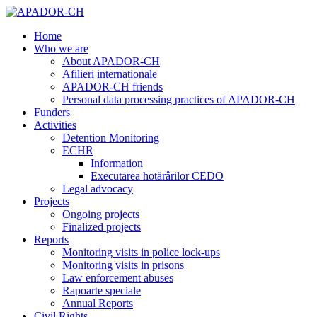
Home
Who we are
About APADOR-CH
Afilieri internaționale
APADOR-CH friends
Personal data processing practices of APADOR-CH
Funders
Activities
Detention Monitoring
ECHR
Information
Executarea hotărârilor CEDO
Legal advocacy
Projects
Ongoing projects
Finalized projects
Reports
Monitoring visits in police lock-ups
Monitoring visits in prisons
Law enforcement abuses
Rapoarte speciale
Annual Reports
Civil Rights