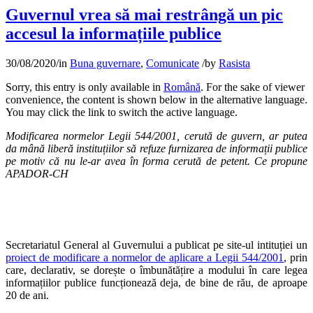
Guvernul vrea să mai restrângă un pic
accesul la informațiile publice
30/08/2020
/
in
Buna guvernare
,
Comunicate
/
by
Rasista
Sorry, this entry is only available in
Română
. For the sake of viewer
convenience, the content is shown below in the alternative language.
You may click the link to switch the active language.
Modificarea normelor Legii 544/2001, cerută de guvern, ar putea
da mână liberă instituțiilor să refuze furnizarea de informații publice
pe motiv că nu le-ar avea în forma cerută de petent. Ce propune
APADOR-CH
Secretariatul General al Guvernului a publicat pe site-ul intituției un
proiect de modificare a normelor de aplicare a Legii 544/2001
, prin
care, declarativ, se dorește o îmbunătățire a modului în care legea
informațiilor publice funcționează deja, de bine de rău, de aproape
20 de ani.