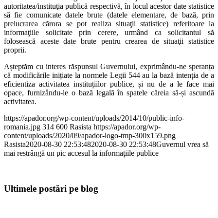
autoritatea/instituţia publică respectivă, în locul acestor date statistice
să fie comunicate datele brute (datele elementare, de bază, prin
prelucrarea cărora se pot realiza situaţii statistice) referitoare la
informaţiile solicitate prin cerere, urmând ca solicitantul să
folosească aceste date brute pentru crearea de situaţii statistice
proprii.
Așteptăm cu interes răspunsul Guvernului, exprimându-ne speranța
că modificările inițiate la normele Legii 544 au la bază intenția de a
eficientiza activitatea instituțiilor publice, și nu de a le face mai
opace, furnizându-le o bază legală în spatele căreia să-și ascundă
activitatea.
https://apador.org/wp-content/uploads/2014/10/public-info-
romania.jpg
314
600
Rasista
https://apador.org/wp-
content/uploads/2020/09/apador-logo-tmp-300x159.png
Rasista
2020-08-30 22:53:48
2020-08-30 22:53:48
Guvernul vrea să
mai restrângă un pic accesul la informațiile publice
Ultimele postări pe blog