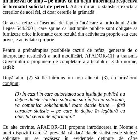
un interval de timp – pe motiv că nu dețin informația respectivă
în formatul solicitat de petent.
Adică nu au o statistică exactă a
cererilor de acel fel, ci doar cererile la grămadă.
Or acest refuz ar însemna de fapt o încălcare a articolului 2 din
Legea 544/2001, care spune că instituțiile publice sunt obligate să
furnizeze orice informație care rezultă din activitatea proprie sau care
privește activitatea proprie.
Pentru a preîntâmpina posibilele cazuri de refuz, generate de o
interpretare restrictivă a noii modificări, APADOR-CH a transmis
Guvernului o propunere de completare a articolului 13 din norme,
astfel:
D
upă alin. (2) să fie introdus un nou alineat, (3), cu următorul
conţinut
:
(3) În cazul în care autoritatea sau instituţia publică nu
deţine datele statistice solicitate sau în forma solicitată,
va comunica solicitantului toate datele brute – fără
caracter statistic
– pe care le deţine în legătură cu
obiectul cererii de informaţii.”
Cu alte cuvinte, APADOR-CH propune introducerea în Norme a
unei dispoziții
care să prevadă că dacă datele statistice/de sinteză
solicitate nu se regăsesc în evidenţele deţinute de câtre