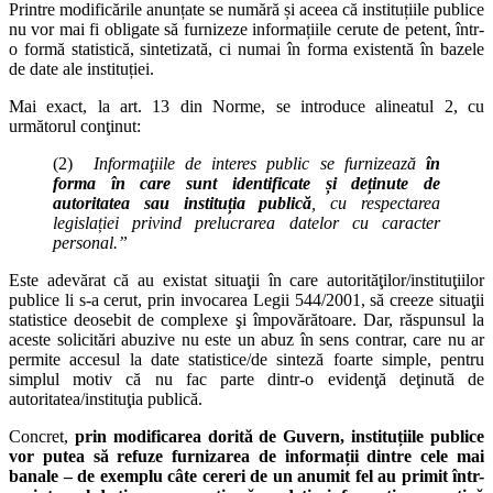
Printre modificările anunțate se numără și aceea că instituțiile publice
nu vor mai fi obligate să furnizeze informațiile cerute de petent, într-
o formă statistică, sintetizată, ci numai în forma existentă în bazele
de date ale instituției.
Mai exact, la art. 13 din Norme, se introduce alineatul 2, cu
următorul conţinut:
(2)
Informaţiile de interes public se furnizează
în
forma în care sunt identificate și deținute de
autoritatea sau instituția publică
, cu respectarea
legislației privind prelucrarea datelor cu caracter
personal.”
Este adevărat că au existat situaţii în care autorităţilor/instituţiilor
publice li s-a cerut, prin invocarea Legii 544/2001, să creeze situaţii
statistice deosebit de complexe şi împovărătoare. Dar, răspunsul la
aceste solicitări abuzive nu este un abuz în sens contrar, care nu ar
permite accesul la date statistice/de sinteză foarte simple, pentru
simplul motiv că nu fac parte dintr-o evidenţă deţinută de
autoritatea/instituţia publică.
Concret,
prin modificarea dorită de Guvern, instituțiile publice
vor putea să refuze furnizarea de informații dintre cele mai
banale – de exemplu câte cereri de un anumit fel au primit într-