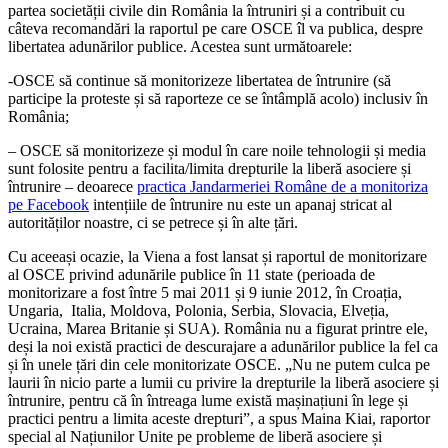
partea societății civile din România la întruniri și a contribuit cu
câteva recomandări la raportul pe care OSCE îl va publica, despre
libertatea adunărilor publice. Acestea sunt următoarele:
-OSCE să continue să monitorizeze libertatea de întrunire (să
participe la proteste și să raporteze ce se întâmplă acolo) inclusiv în
România;
– OSCE să monitorizeze și modul în care noile tehnologii și media
sunt folosite pentru a facilita/limita drepturile la liberă asociere și
întrunire – deoarece
practica Jandarmeriei Române de a monitoriza
pe Facebook
intențiile de întrunire nu este un apanaj stricat al
autorităților noastre, ci se petrece și în alte țări.
Cu aceeași ocazie, la Viena a fost lansat și raportul de monitorizare
al OSCE privind adunările publice în 11 state (perioada de
monitorizare a fost între 5 mai 2011 și 9 iunie 2012, în Croația,
Ungaria, Italia, Moldova, Polonia, Serbia, Slovacia, Elveția,
Ucraina, Marea Britanie și SUA). România nu a figurat printre ele,
deși la noi există practici de descurajare a adunărilor publice la fel ca
și în unele țări din cele monitorizate OSCE. „Nu ne putem culca pe
laurii în nicio parte a lumii cu privire la drepturile la liberă asociere și
întrunire, pentru că în întreaga lume există mașinațiuni în lege și
practici pentru a limita aceste drepturi”, a spus Maina Kiai, raportor
special al Națiunilor Unite pe probleme de liberă asociere și