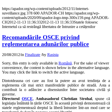
https://apador.org/wp-content/uploads/2012/11/internet-
suveillance.jpg
378
600
APADOR-CH
https://apador.org/wp-
content/uploads/2020/09/apador-logo-tmp-300x159.png
APADOR-
CH
2012-11-13 11:36:33
2012-11-13 11:36:33
Statele folosesc
Internetul ca să restrângă libertatea de întrunire a cetățenilor
Recomandările OSCE privind
reglementarea adunărilor publice
20/08/2012
/
in
Finalizate
/
by
Rasista
Sorry, this entry is only available in
Română
. For the sake of viewer
convenience, the content is shown below in the alternative language.
You may click the link to switch the active language.
Dintotdeauna cei care au fost la putere au avut tendința de a
reglementa cât mai strict manifestările publice de stradă. Asta a
contribuit la o adâncire a disensiunilor între societatea civilă și
guverne.
Directorul
OSCE
,
Ambasadorul Christian Strohal
, spune că
legislația întâlnită în țările OSCE în această privință demonstrează că
statele reglementează dreptul la liberă întrunire într-un mod care se