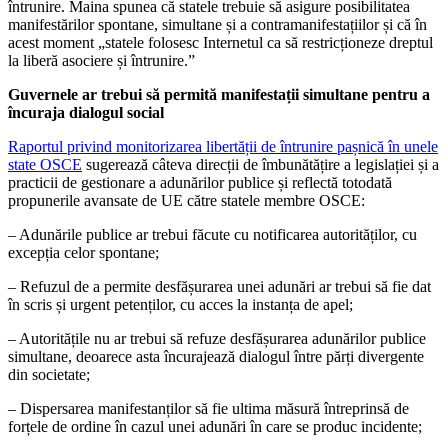
întrunire. Maina spunea că statele trebuie să asigure posibilitatea
manifestărilor spontane, simultane și a contramanifestațiilor și că în
acest moment „statele folosesc Internetul ca să restricționeze dreptul
la liberă asociere și întrunire.”
Guvernele ar trebui să permită manifestații simultane pentru a
încuraja dialogul social
Raportul privind monitorizarea libertății de întrunire pașnică în unele
state OSCE
sugerează câteva direcții de îmbunătățire a legislației și a
practicii de gestionare a adunărilor publice și reflectă totodată
propunerile avansate de UE către statele membre OSCE:
– Adunările publice ar trebui făcute cu notificarea autorităților, cu
excepția celor spontane;
– Refuzul de a permite desfășurarea unei adunări ar trebui să fie dat
în scris și urgent petenților, cu acces la instanța de apel;
– Autoritățile nu ar trebui să refuze desfășurarea adunărilor publice
simultane, deoarece asta încurajează dialogul între părți divergente
din societate;
– Dispersarea manifestanților să fie ultima măsură întreprinsă de
forțele de ordine în cazul unei adunări în care se produc incidente;