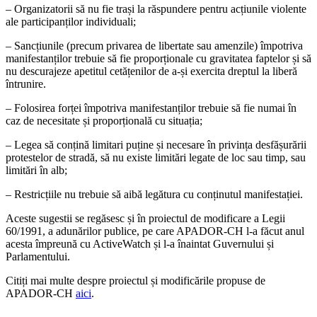
– Organizatorii să nu fie trași la răspundere pentru acțiunile violente
ale participanților individuali;
– Sancțiunile (precum privarea de libertate sau amenzile) împotriva
manifestanților trebuie să fie proporționale cu gravitatea faptelor și să
nu descurajeze apetitul cetățenilor de a-și exercita dreptul la liberă
întrunire.
– Folosirea forței împotriva manifestanților trebuie să fie numai în
caz de necesitate și proporțională cu situația;
– Legea să conțină limitari puține și necesare în privința desfășurării
protestelor de stradă, să nu existe limitări legate de loc sau timp, sau
limitări în alb;
– Restricțiile nu trebuie să aibă legătura cu conținutul manifestației.
Aceste sugestii se regăsesc și în proiectul de modificare a Legii
60/1991, a adunărilor publice, pe care APADOR-CH l-a făcut anul
acesta împreună cu ActiveWatch și l-a înaintat Guvernului și
Parlamentului.
Citiți mai multe despre proiectul și modificările propuse de
APADOR-CH
aici
.