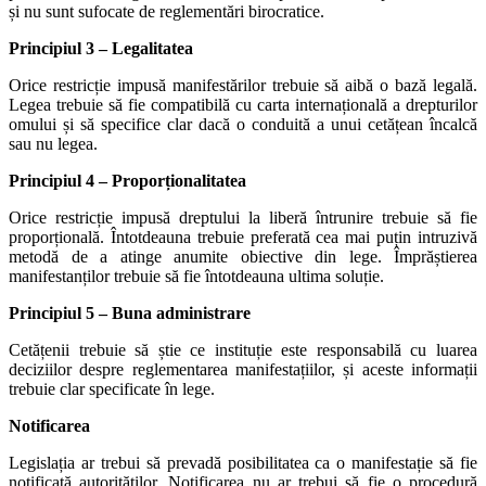
și nu sunt sufocate de reglementări birocratice.
Principiul 3 – Legalitatea
Orice restricție impusă manifestărilor trebuie să aibă o bază legală.
Legea trebuie să fie compatibilă cu carta internațională a drepturilor
omului și să specifice clar dacă o conduită a unui cetățean încalcă
sau nu legea.
Principiul 4 – Proporționalitatea
Orice restricție impusă dreptului la liberă întrunire trebuie să fie
proporțională. Întotdeauna trebuie preferată cea mai puțin intruzivă
metodă de a atinge anumite obiective din lege. Împrăștierea
manifestanților trebuie să fie întotdeauna ultima soluție.
Principiul 5 – Buna administrare
Cetățenii trebuie să știe ce instituție este responsabilă cu luarea
deciziilor despre reglementarea manifestațiilor, și aceste informații
trebuie clar specificate în lege.
Notificarea
Legislația ar trebui să prevadă posibilitatea ca o manifestație să fie
notificată autorităților. Notificarea nu ar trebui să fie o procedură