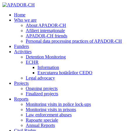
Home
Who we are
About APADOR-CH
Afilieri internaționale
APADOR-CH friends
Personal data processing practices of APADOR-CH
Funders
Activities
Detention Monitoring
ECHR
Information
Executarea hotărârilor CEDO
Legal advocacy
Projects
Ongoing projects
Finalized projects
Reports
Monitoring visits in police lock-ups
Monitoring visits in prisons
Law enforcement abuses
Rapoarte speciale
Annual Reports
Civil Rights