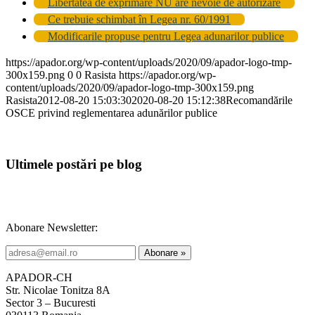
Libertatea de exprimare NU are nevoie de autorizare
Ce trebuie schimbat în Legea nr. 60/1991
Modificarile propuse pentru Legea adunarilor publice
https://apador.org/wp-content/uploads/2020/09/apador-logo-tmp-
300x159.png
0
0
Rasista
https://apador.org/wp-
content/uploads/2020/09/apador-logo-tmp-300x159.png
Rasista
2012-08-20 15:03:30
2020-08-20 15:12:38
Recomandările
OSCE privind reglementarea adunărilor publice
Ultimele postări pe blog
Abonare Newsletter:
APADOR-CH
Str. Nicolae Tonitza 8A
Sector 3 – Bucuresti