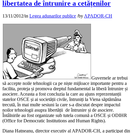
libertatea de întrunire a cetățenilor
13/11/2012
/
in
Legea adunarilor publice
/
by
APADOR-CH
Guvernele ar trebui
să accepte noile tehnologii ca pe niște mijloace importante pentru a
facilita, proteja și promova dreptul fundamental la liberă întrunire și
asociere. Aceasta a fost concluzia la care au ajuns reprezentanții
statelor OSCE și ai societății civile, întruniți la Viena săptămâna
trecută, în mai multe sesiuni la care s-a discutat despre impactul
noilor tehnologii asupra libertății de întrunire și de asociere.
Întâlnirile au fost organizate sub tutela comună a OSCE și ODIHR
(Office for Democratic Institutions and Human Rights).
Diana Hatneanu, director executiv al APADOR-CH, a participat din