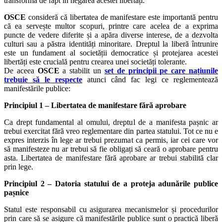
transformă de fapt în negarea acestei libertăți.
OSCE
consideră că libertatea de manifestare este importantă pentru
că ea servește multor scopuri, printre care acelea de a exprima
puncte de vedere diferite și a apăra diverse interese, de a dezvolta
culturi sau a păstra identități minoritare. Dreptul la liberă întrunire
este un fundament al societății democratice și protejarea acestei
libertăți este crucială pentru crearea unei societăți tolerante.
De aceea
OSCE
a stabilit un
set de principii pe care națiunile
trebuie să le respecte
atunci când fac legi ce reglementează
manifestările publice:
Principiul 1 – Libertatea de manifestare fără aprobare
Ca drept fundamental al omului, dreptul de a manifesta pașnic ar
trebui exercitat fără vreo reglementare din partea statului. Tot ce nu e
expres interzis în lege ar trebui prezumat ca permis, iar cei care vor
să manifesteze nu ar trebui să fie obligați să ceară o aprobare pentru
asta. Libertatea de manifestare fără aprobare ar trebui stabilită clar
prin lege.
Principiul 2 – Datoria statului de a proteja adunările publice
pașnice
Statul este responsabil cu asigurarea mecanismelor și procedurilor
prin care să se asigure că manifestările publice sunt o practică liberă