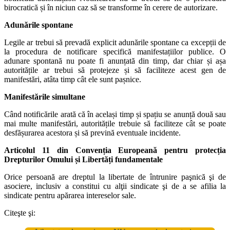
birocratică și în niciun caz să se transforme în cerere de autorizare.
Adunările spontane
Legile ar trebui să prevadă explicit adunările spontane ca excepții de
la procedura de notificare specifică manifestațiilor publice. O
adunare spontană nu poate fi anunțată din timp, dar chiar și așa
autoritățile ar trebui să protejeze și să faciliteze acest gen de
manifestări, atâta timp cât ele sunt pașnice.
Manifestările simultane
Când notificările arată că în același timp și spațiu se anunță două sau
mai multe manifestări, autoritățile trebuie să faciliteze cât se poate
desfășurarea acestora și să prevină eventuale incidente.
Articolul 11 din Convenția Europeană pentru protecția
Drepturilor Omului și Libertăți fundamentale
Orice persoană are dreptul la libertate de întrunire paşnică şi de
asociere, inclusiv a constitui cu alţii sindicate şi de a se afilia la
sindicate pentru apărarea intereselor sale.
Citeşte şi: