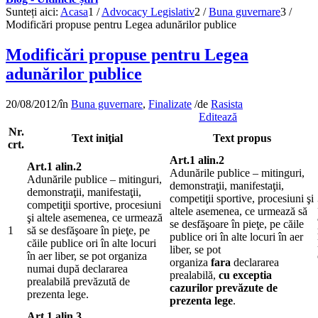
Sunteți aici:
Acasa
1
/
Advocacy Legislativ
2
/
Buna guvernare
3
/
Modificări propuse pentru Legea adunărilor publice
Modificări propuse pentru Legea
adunărilor publice
20/08/2012
/
în
Buna guvernare
,
Finalizate
/
de
Rasista
Editează
Nr.
Text iniţial
Text propus
crt.
Art.1 alin.2
Art.1 alin.2
Adunările publice – mitinguri,
Adunările publice – mitinguri,
demonstraţii, manifestaţii,
demonstraţii, manifestaţii,
competiţii sportive, procesiuni şi
competiţii sportive, procesiuni
altele asemenea, ce urmează să
şi altele asemenea, ce urmează
se desfăşoare în pieţe, pe căile
1
să se desfăşoare în pieţe, pe
publice ori în alte locuri în aer
căile publice ori în alte locuri
liber, se pot
în aer liber, se pot organiza
organiza
fara
declararea
numai după declararea
prealabilă,
cu exceptia
prealabilă prevăzută de
cazurilor prevăzute de
prezenta lege.
prezenta lege
.
Art.1 alin.3