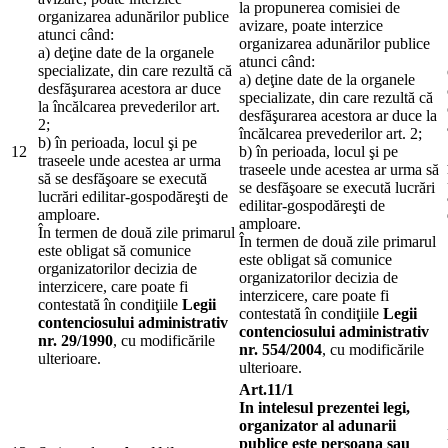
la propunerea comisiei de
organizarea adunărilor publice
avizare, poate interzice
atunci când:
organizarea adunărilor publice
a) deţine date de la organele
atunci când:
specializate, din care rezultă că
a) deţine date de la organele
desfăşurarea acestora ar duce
specializate, din care rezultă că
la încălcarea prevederilor art.
desfăşurarea acestora ar duce la
2;
încălcarea prevederilor art. 2;
b) în perioada, locul şi pe
12
b) în perioada, locul şi pe
traseele unde acestea ar urma
traseele unde acestea ar urma să
să se desfăşoare se execută
se desfăşoare se execută lucrări
lucrări edilitar-gospodăreşti de
edilitar-gospodăreşti de
amploare.
amploare.
În termen de două zile primarul
În termen de două zile primarul
este obligat să comunice
este obligat să comunice
organizatorilor decizia de
organizatorilor decizia de
interzicere, care poate fi
interzicere, care poate fi
contestată în condiţiile
Legii
contestată în condiţiile
Legii
contenciosului administrativ
contenciosului administrativ
nr. 29/1990
, cu modificările
nr. 554/2004
, cu modificările
ulterioare.
ulterioare.
Art.11/1
In intelesul prezentei legi,
organizator al adunarii
publice este persoana sau