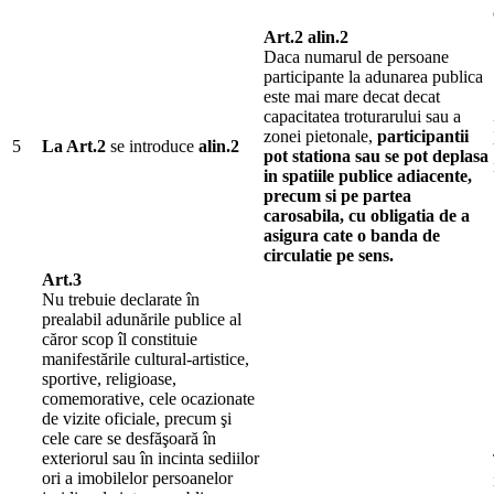
Art.2 alin.2
Daca numarul de persoane
participante la adunarea publica
este mai mare decat decat
capacitatea troturarului sau a
zonei pietonale,
participantii
5
La Art.2
se introduce
alin.2
pot stationa sau se pot deplasa
in spatiile publice adiacente,
precum si pe partea
carosabila, cu obligatia de a
asigura cate o banda de
circulatie pe sens.
Art.3
Nu trebuie declarate în
prealabil adunările publice al
căror scop îl constituie
manifestările cultural-artistice,
sportive, religioase,
comemorative, cele ocazionate
de vizite oficiale, precum şi
cele care se desfăşoară în
exteriorul sau în incinta sediilor
ori a imobilelor persoanelor