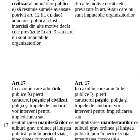
civilizat
al adunărilor publice;
din alte motive decât cele
e) să restituie sumele avansate
prevăzute în art. 9 sau care nu
potrivit art. 12 lit. e), dacă
sunt imputabile organizatorilor.
adunarea publică a fost
interzisă din alte motive decât
cele prevăzute în art. 9 sau care
nu sunt imputabile
organizatorilor.
Art.17
Art. 17
În cazul în care adunările
În cazul în care adunările
publice îşi pierd
publice îşi pierd
caracterul
paşnic şi civilizat
,
caracterul
paşnic
, poliţia şi
poliţia şi trupele de jandarmi
trupele de jandarmi vor
vor interveni pentru
interveni pentru împiedicarea
împiedicarea sau
sau
neutralizarea
manifestărilor
ce
neutralizarea
manifestantilor
ce
17
tulbură grav ordinea şi liniştea
tulbură grav ordinea şi liniştea
publică, pun în pericol viaţa,
publică, pun în pericol viaţa,
integritatea corporală a
integritatea corporală a