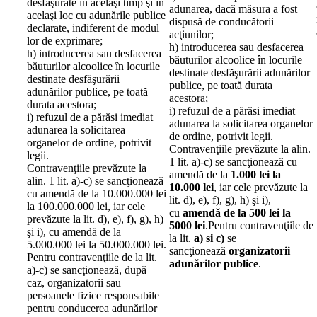
desfăşurate în acelaşi timp şi în
adunarea, dacă măsura a fost
acelaşi loc cu adunările publice
dispusă de conducătorii
declarate, indiferent de modul
acţiunilor;
lor de exprimare;
h) introducerea sau desfacerea
h) introducerea sau desfacerea
băuturilor alcoolice în locurile
băuturilor alcoolice în locurile
destinate desfăşurării adunărilor
destinate desfăşurării
publice, pe toată durata
adunărilor publice, pe toată
acestora;
durata acestora;
i) refuzul de a părăsi imediat
i) refuzul de a părăsi imediat
adunarea la solicitarea organelor
adunarea la solicitarea
de ordine, potrivit legii.
organelor de ordine, potrivit
Contravenţiile prevăzute la alin.
legii.
1 lit. a)-c) se sancţionează cu
Contravenţiile prevăzute la
amendă de la
1.000 lei la
alin. 1 lit. a)-c) se sancţionează
10.000 lei
, iar cele prevăzute la
cu amendă de la 10.000.000 lei
lit. d), e), f), g), h) şi i),
la 100.000.000 lei, iar cele
cu
amendă de la 500 lei la
prevăzute la lit. d), e), f), g), h)
5000 lei
.Pentru contravenţiile de
şi i), cu amendă de la
la lit.
a) si c)
se
5.000.000 lei la 50.000.000 lei.
sancţionează
organizatorii
Pentru contravenţiile de la lit.
adunărilor publice
.
a)-c) se sancţionează, după
caz, organizatorii sau
persoanele fizice responsabile
pentru conducerea adunărilor