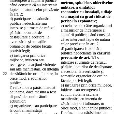
întrerupere a adunării publice,
metrou, spitalelor, obiectivelor
când constată că au intervenit
militare, a unităţilor
fapte de natura celor prevăzute
economice cu instalaţii, utilaje
în art. 2;
sau maşini cu grad ridicat de
d) participarea la adunări
pericol în exploatare
;
publice nedeclarate sau
c) neluarea de către organizatori
interzise şi urmate de refuzul
a măsurilor de întrerupere a
părăsirii locurilor de
adunării publice, când constată
desfăşurare a acestora, la
că au intervenit fapte de natura
avertizările şi somaţiile
celor prevăzute în art. 2;
organelor de ordine făcute
d) participarea la adunări
potrivit legii;
publice nedeclarate
in cazurile
e) instigarea prin orice
prevazute de art. 1/1
sau
mijloace, iniţierea sau
interzise şi urmate de refuzul
recurgerea la acţiuni violente
părăsirii locurilor de desfăşurare
sau alte manifestări, cu intenţia
a acestora, la avertizările şi
22
de zădărnicire ori tulburare, în
somaţiile organelor de ordine
orice mod, a adunărilor
făcute potrivit legii;
publice;
e) instigarea prin orice mijloace,
f) refuzul de a părăsi imediat
iniţierea sau recurgerea la
adunarea, dacă măsura a fost
acţiuni violente sau alte
dispusă de conducătorii
manifestări, cu intenţia de
acţiunilor;
zădărnicire ori tulburare, în
g) organizarea sau participarea
orice mod, a adunărilor publice;
la contramanifestaţii
f) refuzul de a părăsi imediat