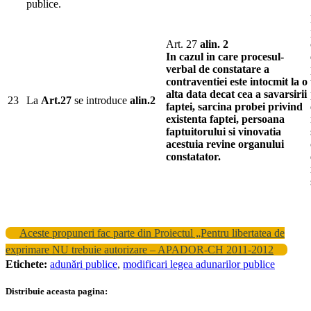
publice.
Art. 27
alin. 2
In cazul in care procesul-
verbal de constatare a
contraventiei este intocmit la o
alta data decat cea a savarsirii
23
La
Art.27
se introduce
alin.2
faptei, sarcina probei privind
existenta faptei, persoana
faptuitorului si vinovatia
acestuia revine organului
constatator.
Aceste propuneri fac parte din Proiectul „Pentru libertatea de
exprimare NU trebuie autorizare – APADOR-CH 2011-2012
Etichete:
adunări publice
,
modificari legea adunarilor publice
Distribuie aceasta pagina: