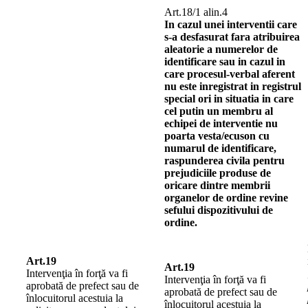
Art.18/1 alin.4
In cazul unei interventii care
s-a desfasurat fara atribuirea
aleatorie a numerelor de
identificare sau in cazul in
care procesul-verbal aferent
nu este inregistrat in registrul
special ori in situatia in care
cel putin un membru al
echipei de interventie nu
poarta vesta/ecuson cu
numarul de identificare,
raspunderea civila pentru
prejudiciile produse de
oricare dintre membrii
organelor de ordine revine
sefului dispozitivului de
ordine.
Art.19
Art.19
Intervenţia în forţă va fi
Intervenţia în forţă va fi
aprobată de prefect sau de
aprobată de prefect sau de
înlocuitorul acestuia la
înlocuitorul acestuia la