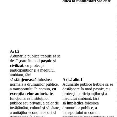
ducă la manifestări violente
Art.2
Adunările publice trebuie să se
desfăşoare în mod
paşnic şi
civilizat
, cu protecţia
participanţilor şi a mediului
ambiant, fără
să
stânjenească
folosirea
Art.2 alin.1
normală a drumurilor publice,
Adunările publice trebuie să se
a transportului în comun,
cu
desfăşoare în mod paşnic, cu
excepţia celor autorizate
,
protecţia participanţilor şi a
funcţionarea instituţiilor
mediului ambiant, fără
publice sau private, a celor de
să
impiedice
folosirea
învăţământ, cultură şi sănătate,
drumurilor publice, a
a unităţilor economice ori să
transportului în comun,