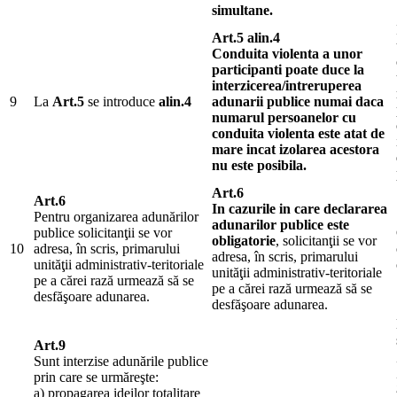
simultane.
Art.5 alin.4
Conduita violenta a unor
participanti poate duce la
interzicerea/intreruperea
9
La
Art.5
se introduce
alin.4
adunarii publice numai daca
numarul persoanelor cu
conduita violenta este atat de
mare incat izolarea acestora
nu este posibila.
Art.6
Art.6
In cazurile in care declararea
Pentru organizarea adunărilor
adunarilor publice este
publice solicitanţii se vor
obligatorie
, solicitanţii se vor
10
adresa, în scris, primarului
adresa, în scris, primarului
unităţii administrativ-teritoriale
unităţii administrativ-teritoriale
pe a cărei rază urmează să se
pe a cărei rază urmează să se
desfăşoare adunarea.
desfăşoare adunarea.
Art.9
Sunt interzise adunările publice
prin care se urmăreşte:
a) propagarea ideilor totalitare