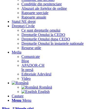
Condițiile din penitenciare
Abuzuri ale forțelor de ordine
Rapoarte speciale
Rapoarte anuale
Statul NE drept
Drepturi Civile
Ce sunt drepturile omului
Drepturile Omului la CEDO
Drepturile Omului dupa CEDO
Drepturile Omului în instantele nationale
Resurse utile
Media
Comunicate
Blog
APADOR-CH
în presă
Editoriale Adevărul
Video
Română
English
Cautare
Menu
Menu
Blog - Ultimele știri