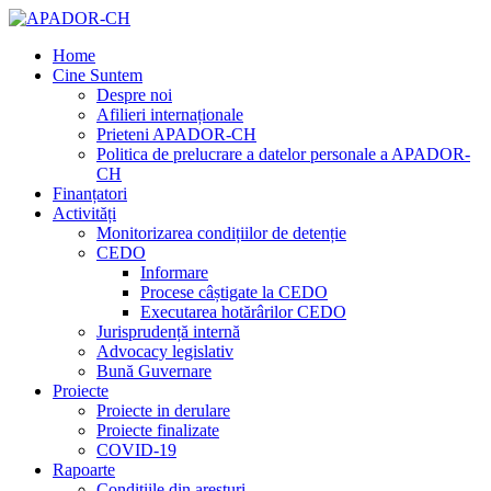
Home
Cine Suntem
Despre noi
Afilieri internaționale
Prieteni APADOR-CH
Politica de prelucrare a datelor personale a APADOR-
CH
Finanțatori
Activități
Monitorizarea condițiilor de detenție
CEDO
Informare
Procese câștigate la CEDO
Executarea hotărârilor CEDO
Jurisprudență internă
Advocacy legislativ
Bună Guvernare
Proiecte
Proiecte in derulare
Proiecte finalizate
COVID-19
Rapoarte
Condițiile din aresturi