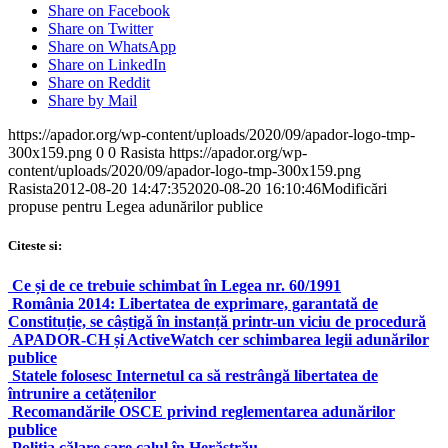
Share on Facebook
Share on Twitter
Share on WhatsApp
Share on LinkedIn
Share on Reddit
Share by Mail
https://apador.org/wp-content/uploads/2020/09/apador-logo-tmp-
300x159.png
0
0
Rasista
https://apador.org/wp-
content/uploads/2020/09/apador-logo-tmp-300x159.png
Rasista
2012-08-20 14:47:35
2020-08-20 16:10:46
Modificări
propuse pentru Legea adunărilor publice
Citeste si:
Ce și de ce trebuie schimbat în Legea nr. 60/1991
România 2014: Libertatea de exprimare, garantată de
Constituție, se câștigă în instanță printr-un viciu de procedură
APADOR-CH și ActiveWatch cer schimbarea legii adunărilor
publice
Statele folosesc Internetul ca să restrângă libertatea de
întrunire a cetățenilor
Recomandările OSCE privind reglementarea adunărilor
publice
Poliția călare sare calul în Herăstrău