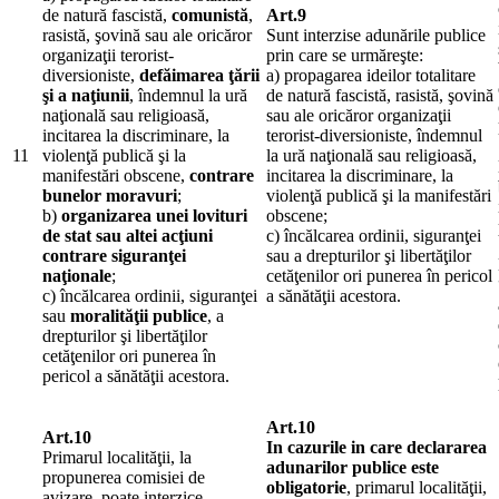
de natură fascistă,
comunistă
,
Art.9
rasistă, şovină sau ale oricăror
Sunt interzise adunările publice
organizaţii terorist-
prin care se urmăreşte:
diversioniste,
defăimarea ţării
a) propagarea ideilor totalitare
şi a naţiunii
, îndemnul la ură
de natură fascistă, rasistă, şovină
naţională sau religioasă,
sau ale oricăror organizaţii
incitarea la discriminare, la
terorist-diversioniste, îndemnul
11
violenţă publică şi la
la ură naţională sau religioasă,
manifestări obscene,
contrare
incitarea la discriminare, la
bunelor moravuri
;
violenţă publică şi la manifestări
b)
organizarea unei lovituri
obscene;
de stat sau altei acţiuni
c) încălcarea ordinii, siguranţei
contrare siguranţei
sau a drepturilor şi libertăţilor
naţionale
;
cetăţenilor ori punerea în pericol
c) încălcarea ordinii, siguranţei
a sănătăţii acestora.
sau
moralităţii publice
, a
drepturilor şi libertăţilor
cetăţenilor ori punerea în
pericol a sănătăţii acestora.
Art.10
Art.10
In cazurile in care declararea
Primarul localităţii, la
adunarilor publice este
propunerea comisiei de
obligatorie
, primarul localităţii,
avizare, poate interzice