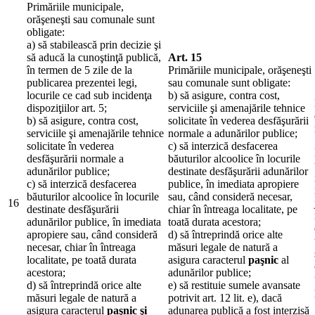
Primăriile municipale,
orăşeneşti sau comunale sunt
obligate:
a) să stabilească prin decizie şi
să aducă la cunoştinţă publică,
Art. 15
în termen de 5 zile de la
Primăriile municipale, orăşeneşti
publicarea prezentei legi,
sau comunale sunt obligate:
locurile ce cad sub incidenţa
b) să asigure, contra cost,
dispoziţiilor art. 5;
serviciile şi amenajările tehnice
b) să asigure, contra cost,
solicitate în vederea desfăşurării
serviciile şi amenajările tehnice
normale a adunărilor publice;
solicitate în vederea
c) să interzică desfacerea
desfăşurării normale a
băuturilor alcoolice în locurile
adunărilor publice;
destinate desfăşurării adunărilor
c) să interzică desfacerea
publice, în imediata apropiere
băuturilor alcoolice în locurile
sau, când consideră necesar,
16
destinate desfăşurării
chiar în întreaga localitate, pe
adunărilor publice, în imediata
toată durata acestora;
apropiere sau, când consideră
d) să întreprindă orice alte
necesar, chiar în întreaga
măsuri legale de natură a
localitate, pe toată durata
asigura caracterul
paşnic
al
acestora;
adunărilor publice;
d) să întreprindă orice alte
e) să restituie sumele avansate
măsuri legale de natură a
potrivit art. 12 lit. e), dacă
asigura caracterul
paşnic şi
adunarea publică a fost interzisă