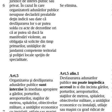
juridice de interes public sau
6
privat. În cazul în care
Se elimina.
organizatorii adunărilor publice
nesupuse declarării prealabile
deţin indicii sau date că
desfăşurarea lor s-ar putea
solda cu acte de dezordine ori
că ar putea să ducă la
manifestări violente, au
obligaţia să solicite din timp
primarilor, unităţilor de
jandarmi competente teritorial
şi poliţiei locale sprijin de
specialitate.
Art.5 alin.1
Art.5
Desfasurarea adunarilor
Organizarea şi desfăşurarea
publice
nu poate impiedica
adunărilor publice
sunt
accesul
in si din incinta gărilor,
interzise
în imediata apropiere
porturilor, aeroporturilor,
a gărilor, porturilor,
staţiilor de metrou, spitalelor,
aeroporturilor, staţiilor de
obiectivelor militare, a unităţilor
metrou, spitalelor, obiectivelor
economice cu instalaţii, utilaje
militare, a unităţilor economice
sau maşini cu grad ridicat de
7
cu instalaţii, utilaje sau maşini