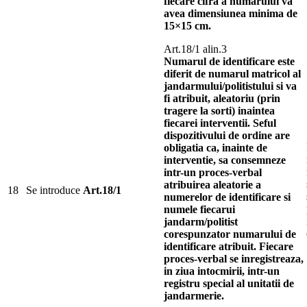
fiecare cifra a numarului va
avea dimensiunea minima de
15×15 cm.
Art.18/1 alin.3
Numarul de identificare este
diferit de numarul matricol al
jandarmului/politistului si va
fi atribuit, aleatoriu (prin
tragere la sorti) inaintea
fiecarei interventii. Seful
dispozitivului de ordine are
obligatia ca, inainte de
interventie, sa consemneze
intr-un proces-verbal
atribuirea aleatorie a
18
Se introduce
Art.18/1
numerelor de identificare si
numele fiecarui
jandarm/politist
corespunzator numarului de
identificare atribuit. Fiecare
proces-verbal se inregistreaza,
in ziua intocmirii, intr-un
registru special al unitatii de
jandarmerie.