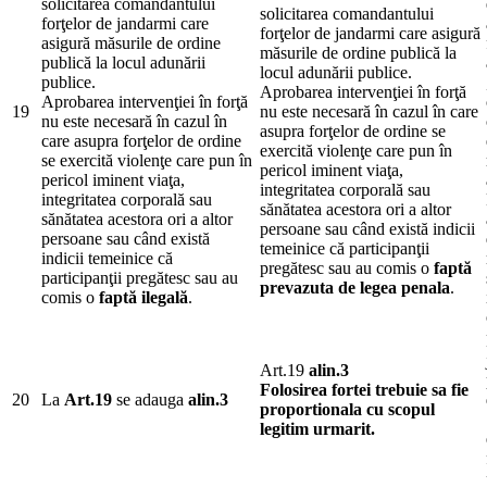
solicitarea comandantului
solicitarea comandantului
forţelor de jandarmi care
forţelor de jandarmi care asigură
asigură măsurile de ordine
măsurile de ordine publică la
publică la locul adunării
locul adunării publice.
publice.
Aprobarea intervenţiei în forţă
Aprobarea intervenţiei în forţă
19
nu este necesară în cazul în care
nu este necesară în cazul în
asupra forţelor de ordine se
care asupra forţelor de ordine
exercită violenţe care pun în
se exercită violenţe care pun în
pericol iminent viaţa,
pericol iminent viaţa,
integritatea corporală sau
integritatea corporală sau
sănătatea acestora ori a altor
sănătatea acestora ori a altor
persoane sau când există indicii
persoane sau când există
temeinice că participanţii
indicii temeinice că
pregătesc sau au comis o
faptă
participanţii pregătesc sau au
prevazuta de legea penala
.
comis o
faptă ilegală
.
Art.19
alin.3
Folosirea fortei trebuie sa fie
20
La
Art.19
se adauga
alin.3
proportionala cu scopul
legitim urmarit.