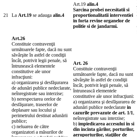
Art.19
alin.4
Sarcina probei necesitatii si
21
La
Art.19
se adauga
alin.4
proportionalitatii interventiei
in forta revine organelor de
politie si de jandarmi.
Art.26
Constituie contravenţii
următoarele fapte, dacă nu sunt
săvârşite în astfel de condiţii
încât, potrivit legii penale, să
Art. 26
întrunească elementele
Constituie contravenţii
constitutive ale unor
următoarele fapte, dacă nu sunt
infracţiuni:
săvârşite în astfel de condiţii
a) organizarea şi desfăşurarea
încât, potrivit legii penale, să
de adunări publice nedeclarate,
întrunească elementele
neînregistrate sau interzise;
constitutive ale unor infracţiuni:
b) nerespectarea orelor de
a) organizarea şi desfăşurarea de
desfăşurare, traseelor de
adunări publice nedeclarate
in
deplasare sau locului şi
cazurile prevazute de art. 1/1
,
perimetrului destinat adunării
neînregistrate sau interzise;
publice;
b)
impiedicarea accesului in si
c) neluarea de către
din incinta gărilor, porturilor,
organizatori a măsurilor de
aeroporturilor, staţiilor de