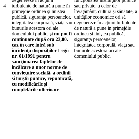
degenereze în acţiuni
funcţionarea instituţiilor publice
4
turbulente de natură a pune în
sau private, a celor de
primejdie ordinea şi liniştea
învăţământ, cultură şi sănătate, a
publică, siguranţa persoanelor,
unităţilor economice ori să
integritatea corporală, viaţa sau
degenereze în acţiuni turbulente
bunurile acestora ori ale
de natură a pune în primejdie
domeniului public,
şi nu pot fi
ordinea şi liniştea publică,
continuate după ora 23,00,
siguranţa persoanelor,
caz în care intră sub
integritatea corporală, viaţa sau
incidenţa dispoziţiilor Legii
bunurile acestora ori ale
nr. 61/1991 pentru
domeniului public.
sancţionarea faptelor de
încălcare a unor norme de
convieţuire socială, a ordinii
şi liniştii publice, republicată,
cu modificările şi
completările ulterioare
.