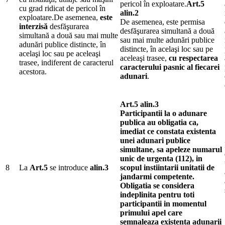
pericol în exploatare.
Art.5
cu grad ridicat de pericol în
alin.2
exploatare.De asemenea,
este
De asemenea, este permisa
interzisă
desfăşurarea
desfăşurarea simultană a două
simultană a două sau mai multe
sau mai multe adunări publice
adunări publice distincte, în
distincte, în acelaşi loc sau pe
acelaşi loc sau pe aceleaşi
aceleaşi trasee,
cu respectarea
trasee, indiferent de caracterul
caracterului pasnic al fiecarei
acestora.
adunari
.
Art.5 alin.3
Participantii la o adunare
publica au obligatia ca,
imediat ce constata existenta
unei adunari publice
simultane, sa apeleze numarul
unic de urgenta (112), in
8
La
Art.5
se introduce
alin.3
scopul instiintarii unitatii de
jandarmi competente.
Obligatia se considera
indeplinita pentru toti
participantii in momentul
primului apel care
semnaleaza existenta adunarii