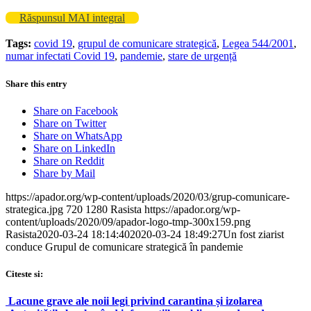
Răspunsul MAI integral
Tags:
covid 19
,
grupul de comunicare strategică
,
Legea 544/2001
,
numar infectati Covid 19
,
pandemie
,
stare de urgență
Share this entry
Share on Facebook
Share on Twitter
Share on WhatsApp
Share on LinkedIn
Share on Reddit
Share by Mail
https://apador.org/wp-content/uploads/2020/03/grup-comunicare-
strategica.jpg
720
1280
Rasista
https://apador.org/wp-
content/uploads/2020/09/apador-logo-tmp-300x159.png
Rasista
2020-03-24 18:14:40
2020-03-24 18:49:27
Un fost ziarist
conduce Grupul de comunicare strategică în pandemie
Citeste si:
Lacune grave ale noii legi privind carantina și izolarea