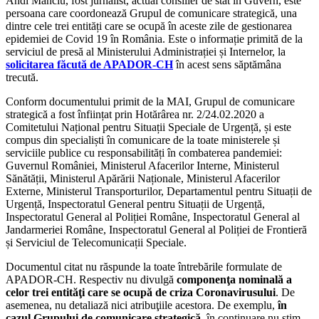
Andi Manciu, fost jurnalist, actual consilier de stat în Guvern, este
persoana care coordonează Grupul de comunicare strategică, una
dintre cele trei entități care se ocupă în aceste zile de gestionarea
epidemiei de Covid 19 în România. Este o informație primită de la
serviciul de presă al Ministerului Administrației și Internelor, la
solicitarea făcută de APADOR-CH
în acest sens săptămâna
trecută.
Conform documentului primit de la MAI, Grupul de comunicare
strategică a fost înființat prin Hotărârea nr. 2/24.02.2020 a
Comitetului Național pentru Situații Speciale de Urgență, și este
compus din specialiști în comunicare de la toate ministerele și
serviciile publice cu responsabilități în combaterea pandemiei:
Guvernul României, Ministerul Afacerilor Interne, Ministerul
Sănătății, Ministerul Apărării Naționale, Ministerul Afacerilor
Externe, Ministerul Transporturilor, Departamentul pentru Situații de
Urgență, Inspectoratul General pentru Situații de Urgență,
Inspectoratul General al Poliției Române, Inspectoratul General al
Jandarmeriei Române, Inspectoratul General al Poliției de Frontieră
și Serviciul de Telecomunicații Speciale.
Documentul citat nu răspunde la toate întrebările formulate de
APADOR-CH. Respectiv nu divulgă
componenţa nominală a
celor trei entităţi care se ocupă de criza Coronavirusului
. De
asemenea, nu detaliază nici atribuţiile acestora.
De exemplu,
în
cazul Grupului de comunicare strategică
, în continuare nu știm