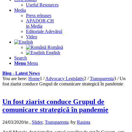
Useful Resources
Media
Press releases
APADOR-CH
in Media
Editoriale Adevărul
Video
Română
English
Search
Menu
Menu
Blog - Latest News
You are here:
Home
1
/
Advocacy Legislativ
2
/
Transparenta
3
/
Un
fost ziarist conduce Grupul de comunicare strategică în pandemie
Un fost ziarist conduce Grupul de
comunicare strategică în pandemie
24/03/2020
/
in
,
Slider
,
Transparenta
/
by
Rasista