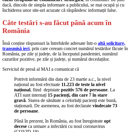
dacă, dincolo de simpla informare a publicului, se mai ocupă și cu
închiderea unor site-uri acuzate că răspândesc informații false.
Câte testări s-au făcut până acum în
România
Însă conține răspunsuri la întrebările adresate într-o
altă solicitare,
transmisă ieri
, prin care ceream concret numărul testărilor făcute în
România, pe zile și județe, de la începutul pandemiei, numărul
cazurilor pozitive, pe zile și județe, și numărul decedaților.
Serviciul de presă al MAI a comunicat că
Potrivit informării din data de 23 martie a.c., la nivel
național au fost efectuate
11.223 de teste la nivel
național
, fiind depistate
pozitiv 576 de persoane
. La
ATI sunt internați
15 pacienți, din care 7 în stare
gravă
. Starea de sănătate a celorlalți pacienți este bună,
staționară. De asemenea, au fost declarate
vindecate 73
de persoane
.
Până în prezent, în România, au fost înregistrate
opt
decese
ca urmare a infectării cu noul coronavirus
(COVID-19).