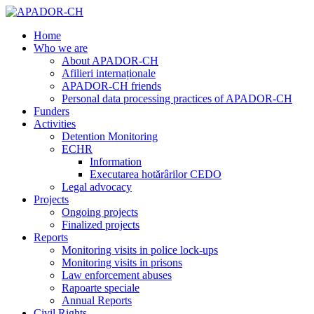
Home
Who we are
About APADOR-CH
Afilieri internaționale
APADOR-CH friends
Personal data processing practices of APADOR-CH
Funders
Activities
Detention Monitoring
ECHR
Information
Executarea hotărârilor CEDO
Legal advocacy
Projects
Ongoing projects
Finalized projects
Reports
Monitoring visits in police lock-ups
Monitoring visits in prisons
Law enforcement abuses
Rapoarte speciale
Annual Reports
Civil Rights