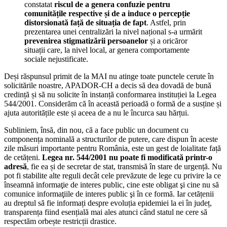
constatat
riscul de a genera confuzie pentru
comunitățile respective și de a induce o percepție
distorsionată față de situația de fapt
. Astfel, prin
prezentarea unei centralizări la nivel național s-a urmărit
prevenirea stigmatizării persoanelor
și a oricăror
situații care, la nivel local, ar genera comportamente
sociale nejustificate.
Deși răspunsul primit de la MAI nu atinge toate punctele cerute în
solicitările noastre, APADOR-CH a decis să dea dovadă de bună
credință și să nu solicite în instanță conformarea instituției la Legea
544/2001. Considerăm că în această perioadă o formă de a susține și
ajuta autoritățile este și aceea de a nu le încurca sau hărțui.
Subliniem, însă, din nou, că a face public un document cu
componența nominală a structurilor de putere, care dispun în aceste
zile măsuri importante pentru România, este un gest de loialitate față
de cetățeni.
Legea nr. 544/2001 nu poate fi modificată printr-o
adresă
, fie ea și de secretar de stat, transmisă în stare de urgență. Nu
pot fi stabilite alte reguli decât cele prevăzute de lege cu privire la ce
înseamnă informaţie de interes public, cine este obligat şi cine nu să
comunice informaţiile de interes public şi în ce formă. Iar cetățenii
au dreptul să fie informați despre evoluția epidemiei la ei în județ,
transparența fiind esențială mai ales atunci când statul ne cere să
respectăm orbește restricții drastice.