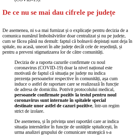
De ce nu se mai dau cifrele pe județe
De asemenea, ni s-a mai furnizat și o explicație pentru decizia de a
comunica numărul îmbolnăvirilor doar centralizat și nu pe județe,
cum se făcea până nu demult: faptul că bolnavii depistați sunt deja în
spitale, nu acasă, uneori în alte județe decât cele de reședință, și
pentru a preveni stigmatizarea lor de către comunități.
Decizia de a raporta cazurile confirmate cu noul
coronavirus (COVID-19) doar la nivel național este
motivată de faptul că situația pe județe nu indica
prezența persoanelor respective în comunități, așa cum
induce o astfel de raportare care se realizează în funcție
de adresa de domiciliu. Potrivit protocolului medical,
persoanele confirmate pozitiv la testul pentru noul
coronavirus sunt internate în spitalele special
destinate unor astfel de cazuri pozitive
, într-un regim
strict de izolare.
De asemenea, și în privința unei raportări care ar indica
situația internărilor în funcție de unitățile spitalicești, în
urma analizei grupului de comunicare strategică s-a