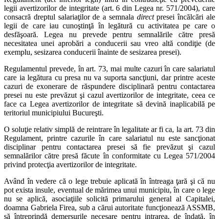
legii avertizorilor de integritate (art. 6 din Legea nr. 571/2004), care
consacră dreptul salariaţilor de a semnala
direct
presei încălcări ale
legii de care iau cunoştinţă în legătură cu activitatea pe care o
desfăşoară. Legea nu prevede pentru semnalările către presă
necesitatea unei aprobări a conducerii sau vreo altă condiţie (de
exemplu, sesizarea conducerii înainte de sesizarea presei).
Regulamentul prevede, în art. 73, mai multe cazuri în care salariatul
care ia legătura cu presa nu va suporta sancţiuni, dar printre aceste
cazuri de exonerare de răspundere disciplinară pentru contactarea
presei nu este prevăzut şi cazul avertizorilor de integritate, ceea ce
face ca Legea avertizorilor de integritate să devină inaplicabilă pe
teritoriul municipiului Bucureşti.
O soluţie relativ simplă de reintrare în legalitate ar fi ca, la art. 73 din
Regulament, printre cazurile în care salariatul nu este sancţionat
disciplinar pentru contactarea presei să fie prevăzut şi cazul
semnalărilor către presă făcute în conformitate cu Legea 571/2004
privind protecţia avertizorilor de integritate.
Având în vedere că o lege trebuie aplicată în întreaga ţară şi că nu
pot exista insule, eventual de mărimea unui municipiu, în care o lege
nu se aplică, asociaţiile solicită primarului general al Capitalei,
doamna Gabriela Firea, sub a cărui autoritate funcţionează ASSMB,
să întreprindă demersurile necesare pentru intrarea, de îndată, în