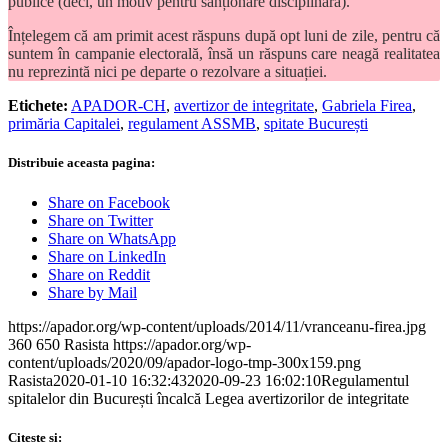
publice (deci, un motiv pentru sanționare disciplinară).
Înțelegem că am primit acest răspuns după opt luni de zile, pentru că
suntem în campanie electorală, însă un răspuns care neagă realitatea
nu reprezintă nici pe departe o rezolvare a situației.
Etichete:
APADOR-CH
,
avertizor de integritate
,
Gabriela Firea
,
primăria Capitalei
,
regulament ASSMB
,
spitate București
Distribuie aceasta pagina:
Share on Facebook
Share on Twitter
Share on WhatsApp
Share on LinkedIn
Share on Reddit
Share by Mail
https://apador.org/wp-content/uploads/2014/11/vranceanu-firea.jpg
360
650
Rasista
https://apador.org/wp-
content/uploads/2020/09/apador-logo-tmp-300x159.png
Rasista
2020-01-10 16:32:43
2020-09-23 16:02:10
Regulamentul
spitalelor din București încalcă Legea avertizorilor de integritate
Citeste si: