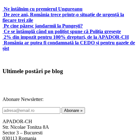
Ne întâlnim cu premierul Ungureanu
De zece ani, România trece printr-o situație de urgență la
fiecare trei zile
Pe cine păzesc jandarmii la Pungești?
Ce se întâmplă când un polițist spune că Poliția greșește
2% din impozit pentru 100% drepturi, de la APADOR-CH
România ar putea fi condamnată la CEDO și pentru gazele de
șist
Ultimele postări pe blog
Abonare Newsletter:
APADOR-CH
Str. Nicolae Tonitza 8A
Sector 3 – Bucuresti
030113 Romania