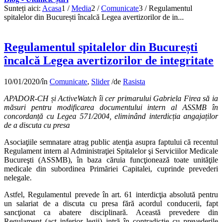
Sunteți aici:
Acasa
1
/
Media
2
/
Comunicate
3
/
Regulamentul
spitalelor din București încalcă Legea avertizorilor de in...
Regulamentul spitalelor din București
încalcă Legea avertizorilor de integritate
10/01/2020
/
în
Comunicate
,
Slider
/
de
Rasista
APADOR-CH și ActiveWatch îi cer primarului Gabriela Firea să ia
măsuri pentru modificarea documentului intern al ASSMB în
concordanță cu
Legea 571/2004
, eliminând interdicția angajaților
de a discuta cu presa
Asociaţiile semnatare atrag public atenţia asupra faptului că recentul
Regulament intern al Administraţiei Spitalelor şi Serviciilor Medicale
Bucureşti (ASSMB), în baza căruia funcţionează toate unităţile
medicale din subordinea Primăriei Capitalei, cuprinde prevederi
nelegale.
Astfel, Regulamentul prevede în art. 61 interdicţia absolută pentru
un salariat de a discuta cu presa fără acordul conducerii, fapt
sancţionat ca abatere disciplinară. Această prevedere din
Regulament (act inferior legii) intră în contradicţie cu prevederile