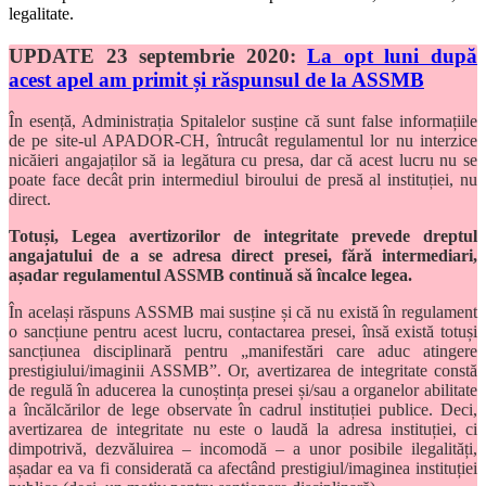
legalitate.
UPDATE 23 septembrie 2020:
La opt luni după
acest apel am primit și răspunsul de la ASSMB
În esență, Administrația Spitalelor susține că sunt false informațiile
de pe site-ul APADOR-CH, întrucât regulamentul lor nu interzice
nicăieri angajaților să ia legătura cu presa, dar că acest lucru nu se
poate face decât prin intermediul biroului de presă al instituției, nu
direct.
Totuși, Legea avertizorilor de integritate prevede dreptul
angajatului de a se adresa direct presei, fără intermediari,
așadar regulamentul ASSMB continuă să încalce legea.
În același răspuns ASSMB mai susține și că nu există în regulament
o sancțiune pentru acest lucru, contactarea presei, însă există totuși
sancțiunea disciplinară pentru „manifestări care aduc atingere
prestigiului/imaginii ASSMB”. Or, avertizarea de integritate constă
de regulă în aducerea la cunoștința presei și/sau a organelor abilitate
a încălcărilor de lege observate în cadrul instituției publice. Deci,
avertizarea de integritate nu este o laudă la adresa instituției, ci
dimpotrivă, dezvăluirea – incomodă – a unor posibile ilegalități,
așadar ea va fi considerată ca afectând prestigiul/imaginea instituției