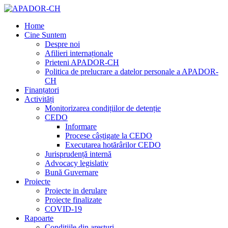
Home
Cine Suntem
Despre noi
Afilieri internaționale
Prieteni APADOR-CH
Politica de prelucrare a datelor personale a APADOR-
CH
Finanțatori
Activități
Monitorizarea condițiilor de detenție
CEDO
Informare
Procese câștigate la CEDO
Executarea hotărârilor CEDO
Jurisprudență internă
Advocacy legislativ
Bună Guvernare
Proiecte
Proiecte in derulare
Proiecte finalizate
COVID-19
Rapoarte
Condițiile din aresturi