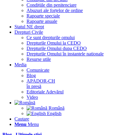
Condițiile din penitenciare
Abuzuri ale forțelor de ordine
Rapoarte speciale
Rapoarte anuale
Statul NE drept
Drepturi Civile
Ce sunt drepturile omului
Drepturile Omului la CEDO
Drepturile Omului dupa CEDO
Drepturile Omului în instantele nationale
Resurse utile
Media
Comunicate
Blog
APADOR-CH
în presă
Editoriale Adevărul
Video
Română
English
Cautare
Menu
Menu
Blog - Ultimele știri