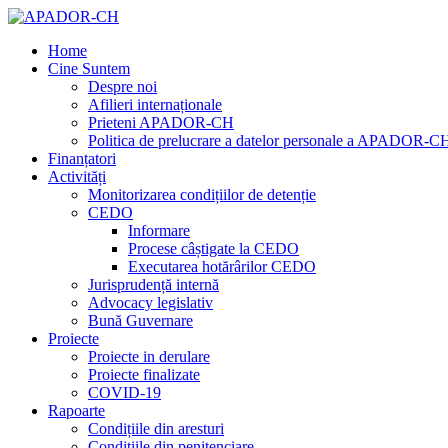
Home
Cine Suntem
Despre noi
Afilieri internaționale
Prieteni APADOR-CH
Politica de prelucrare a datelor personale a APADOR-C
Finanțatori
Activități
Monitorizarea condițiilor de detenție
CEDO
Informare
Procese câștigate la CEDO
Executarea hotărârilor CEDO
Jurisprudență internă
Advocacy legislativ
Bună Guvernare
Proiecte
Proiecte in derulare
Proiecte finalizate
COVID-19
Rapoarte
Condițiile din aresturi
Condițiile din penitenciare