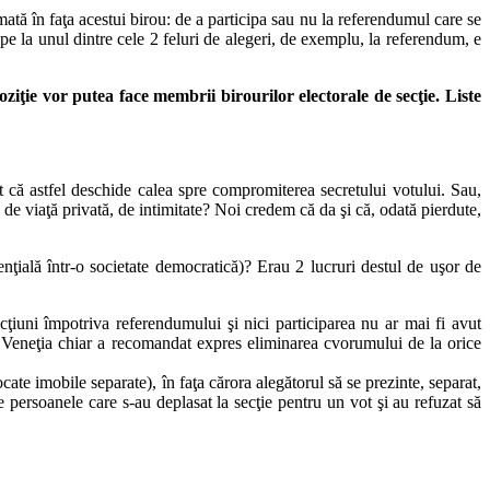
mată în faţa acestui birou: de a participa sau nu la referendumul care se
pe la unul dintre cele 2 feluri de alegeri, de exemplu, la referendum, e
oziţie vor putea face membrii birourilor electorale de secţie. Liste
 că astfel deschide calea spre compromiterea secretului votului. Sau,
 de viaţă privată, de intimitate? Noi credem că da şi că, odată pierdute,
enţială într-o societate democratică)? Erau 2 lucruri destul de uşor de
ţiuni împotriva referendumului şi nici participarea nu ar mai fi avut
la Veneţia chiar a recomandat expres eliminarea cvorumului de la orice
cate imobile separate), în faţa cărora alegătorul să se prezinte, separat,
e persoanele care s-au deplasat la secţie pentru un vot şi au refuzat să