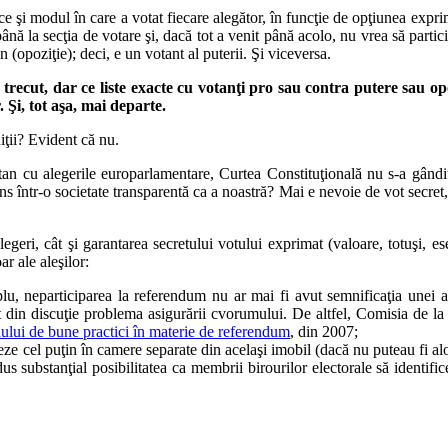
ce şi modul în care a votat fiecare alegător, în funcţie de opţiunea expri
nă la secţia de votare şi, dacă tot a venit până acolo, nu vrea să partici
in (opoziţie); deci, e un votant al puterii. Şi viceversa.
 trecut, dar ce liste exacte cu votanţi pro sau contra putere sau op
 Şi, tot aşa, mai departe.
iţii? Evident că nu.
tan cu alegerile europarlamentare, Curtea Constituţională nu s-a gândit
s într-o societate transparentă ca a noastră? Mai e nevoie de vot secret,
egeri, cât şi garantarea secretului votului exprimat (valoare, totuşi, es
ar ale aleşilor:
u, neparticiparea la referendum nu ar mai fi avut semnificaţia unei ac
it din discuţie problema asigurării cvorumului. De altfel, Comisia de 
dului de bune practici în materie de referendum
, din 2007;
eze cel puţin în camere separate din acelaşi imobil (dacă nu puteau fi alo
s substanţial posibilitatea ca membrii birourilor electorale să identific