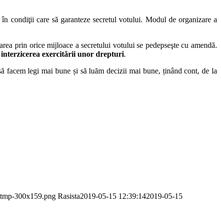
ă în condiţii care să garanteze secretul votului. Modul de organizare a
larea prin orice mijloace a secretului votului se pedepseşte cu amendă.
 interzicerea exercitării unor drepturi
.
 facem legi mai bune și să luăm decizii mai bune, ținând cont, de la
o-tmp-300x159.png
Rasista
2019-05-15 12:39:14
2019-05-15