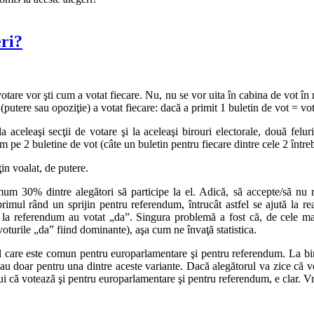
eri?
votare vor şti cum a votat fiecare. Nu, nu se vor uita în cabina de vot în
 (putere sau opoziţie) a votat fiecare: dacă a primit 1 buletin de vot = v
 aceleaşi secţii de votare şi la aceleaşi birouri electorale, două felu
m pe 2 buletine de vot (câte un buletin pentru fiecare dintre cele 2 între
in voalat, de putere.
um 30% dintre alegători să participe la el. Adică, să accepte/să nu r
rimul rând un sprijin pentru referendum, întrucât astfel se ajută la 
e la referendum au votat „da”. Singura problemă a fost că, de cele mai 
turile „da” fiind dominante), aşa cum ne învaţă statistica.
ral care este comun pentru europarlamentare şi pentru referendum. La biro
au doar pentru una dintre aceste variante. Dacă alegătorul va zice că v
 că votează şi pentru europarlamentare şi pentru referendum, e clar. V