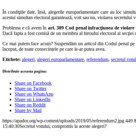
În condiţiile date, însă, alegerile europarlamentare care au loc simul
acestui simultan electoral garantează, voit sau nu, violarea secretului v
Problema e că avem în
art. 389 Cod penal infracţiunea de violare a
Dacă fapta a fost comisă de un membru al biroului electoral al secţiei
Ce mai putem face acum? Suspendăm un articol din Codul penal pe dur
început, de toate consecințele pe care le-ar putea avea.
Etichete:
alegeri
,
alegeri europarlamentare
,
referendum
,
secretul votu
Distribuie aceasta pagina:
Share on Facebook
Share on Twitter
Share on WhatsApp
Share on LinkedIn
Share on Reddit
Share by Mail
https://apador.org/wp-content/uploads/2019/05/referendum2.jpg
449
15:40:30
Secretul votului, compromis la aceste alegeri?