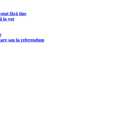
otat fără tine
 la vot
r
tare sau la referendum