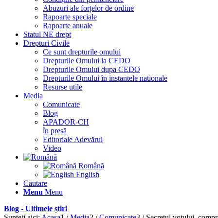
Abuzuri ale forțelor de ordine
Rapoarte speciale
Rapoarte anuale
Statul NE drept
Drepturi Civile
Ce sunt drepturile omului
Drepturile Omului la CEDO
Drepturile Omului dupa CEDO
Drepturile Omului în instantele nationale
Resurse utile
Media
Comunicate
Blog
APADOR-CH
în presă
Editoriale Adevărul
Video
Română
English
Cautare
Menu
Menu
Blog - Ultimele știri
Sunteți aici:
Acasa
1
/
Media
2
/
Comunicate
3
/
Secretul votului, compr