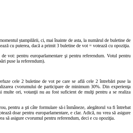
 momentul ștampilării, ci, mai înainte de asta, la numărul de buletine de
otează cu puterea, dacă a primit 3 buletine de vot = votează cu opoziţia.
ri de vot: pentru europarlamentare şi pentru referendum. Votul pentru
bări puse la referendum).
efuze cele 2 buletine de vot pe care se află cele 2 întrebări puse la
realizarea cvorumului de participare de minimum 30%. Din experienţa
multe ori, votanţii nu au fost suficient de mulţi pentru a se realiza
u, pentru a şti câte formulare să-i înmâneze, alegătorul va fi întrebat
otează doar pentru europarlamentare, e clar. Adică, nu vrea să asigure
rea să asigure cvorumul pentru referendum, deci e cu opoziţia.