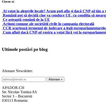
Citeste si:
Ai votat la alegerile locale? Acum poți afla și dacă CNP-ul tău a v
Românii pot să decidă cine va conduce UE, cu condiția să meargă
Ce așteaptă românii de la UE
Acțiuni comune ale societății civile în campania electorală
CCR scurtează termenul de judecare a legii europarlamentarelo
Cum aflați dacă CNP-ul vostru a votat fără voi la europarlamen
Ultimele postări pe blog
Abonare Newsletter:
APADOR-CH
Str. Nicolae Tonitza 8A
Sector 3 – Bucuresti
030113 Romania