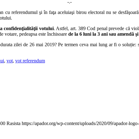
-.-
tan cu referendumul şi în faţa aceluiaşi birou electoral nu se desfăşoar
otului.
 confidenţialităţii votului
. Astfel, art. 389 Cod penal prevede că vio
 de votare, pedeapsa este închisoare
de la 6 luni la 3 ani sau amendă şi
ata zilei de 26 mai 2019? Pe termen ceva mai lung ar fi o soluție: să
lui
,
vot
,
vot referendum
800
Rasista
https://apador.org/wp-content/uploads/2020/09/apador-log