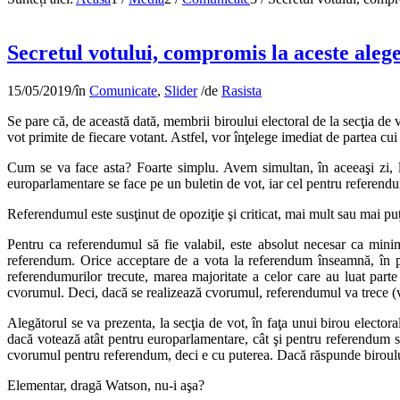
Secretul votului, compromis la aceste aleg
15/05/2019
/
în
Comunicate
,
Slider
/
de
Rasista
Se pare că, de această dată, membrii biroului electoral de la secţia de 
vot primite de fiecare votant. Astfel, vor înţelege imediat de partea cui
Cum se va face asta? Foarte simplu. Avem simultan, în aceeaşi zi, la
europarlamentare se face pe un buletin de vot, iar cel pentru referendu
Referendumul este susţinut de opoziţie şi criticat, mai mult sau mai puţ
Pentru ca referendumul să fie valabil, este absolut necesar ca minim
referendum. Orice acceptare de a vota la referendum înseamnă, în p
referendumurilor trecute, marea majoritate a celor care au luat part
cvorumul. Deci, dacă se realizează cvorumul, referendumul va trece (vo
Alegătorul se va prezenta, la secţia de vot, în faţa unui birou electo
dacă votează atât pentru europarlamentare, cât şi pentru referendum s
cvorumul pentru referendum, deci e cu puterea. Dacă răspunde biroului
Elementar, dragă Watson, nu-i aşa?