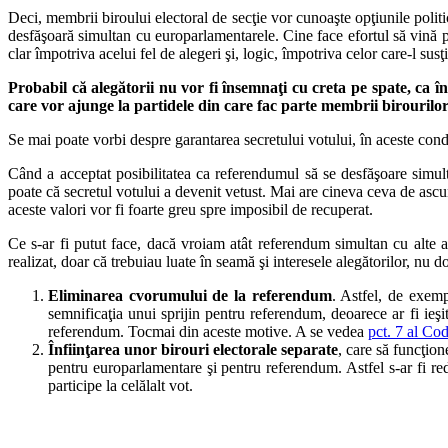
Deci, membrii biroului electoral de secţie vor cunoaşte opţiunile politi
desfăşoară simultan cu europarlamentarele. Cine face efortul să vină pâ
clar împotriva acelui fel de alegeri şi, logic, împotriva celor care-l susţ
Probabil că alegătorii nu vor fi însemnaţi cu creta pe spate, ca în
care vor ajunge la partidele din care fac parte membrii birourilor.
Se mai poate vorbi despre garantarea secretului votului, în aceste cond
Când a acceptat posibilitatea ca referendumul să se desfăşoare simul
poate că secretul votului a devenit vetust. Mai are cineva ceva de ascun
aceste valori vor fi foarte greu spre imposibil de recuperat.
Ce s-ar fi putut face, dacă vroiam atât referendum simultan cu alte al
realizat, doar că trebuiau luate în seamă şi interesele alegătorilor, nu do
Eliminarea cvorumului de la referendum
.
Astfel, de exempl
semnificaţia unui sprijin pentru referendum, deoarece ar fi ieş
referendum. Tocmai din aceste motive. A se vedea
pct. 7 al Co
Înfiinţarea unor birouri electorale separate
, care să funcţion
pentru europarlamentare şi pentru referendum. Astfel s-ar fi redu
participe la celălalt vot.