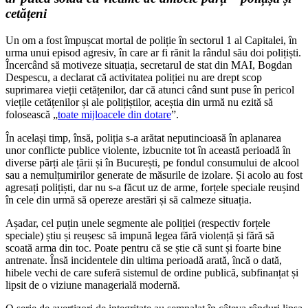
cetățeni
Un om a fost împușcat mortal de poliție în sectorul 1 al Capitalei, în
urma unui episod agresiv, în care ar fi rănit la rândul său doi polițiști.
Încercând să motiveze situația, secretarul de stat din MAI, Bogdan
Despescu, a declarat că activitatea poliției nu are drept scop
suprimarea vieții cetățenilor, dar că atunci când sunt puse în pericol
viețile cetățenilor și ale polițiștilor, aceștia din urmă nu ezită să
folosească „
toate mijloacele din dotare
”.
În același timp, însă, poliția s-a arătat neputincioasă în aplanarea
unor conflicte publice violente, izbucnite tot în această perioadă în
diverse părți ale țării și în București, pe fondul consumului de alcool
sau a nemulțumirilor generate de măsurile de izolare. Și acolo au fost
agresați polițiști, dar nu s-a făcut uz de arme, forțele speciale reușind
în cele din urmă să opereze arestări și să calmeze situația.
Așadar, cel puțin unele segmente ale poliției (respectiv forțele
speciale) știu și reușesc să impună legea fără violență și fără să
scoată arma din toc. Poate pentru că se știe că sunt și foarte bine
antrenate. Însă incidentele din ultima perioadă arată, încă o dată,
hibele vechi de care suferă sistemul de ordine publică, subfinanțat și
lipsit de o viziune managerială modernă.