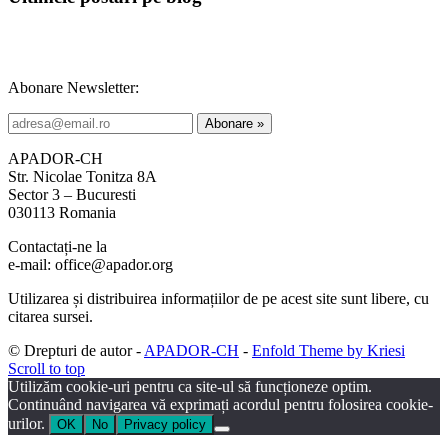
Abonare Newsletter:
APADOR-CH
Str. Nicolae Tonitza 8A
Sector 3 – Bucuresti
030113 Romania
Contactați-ne la
e-mail: office@apador.org
Utilizarea și distribuirea informațiilor de pe acest site sunt libere, cu
citarea sursei.
© Drepturi de autor -
APADOR-CH
-
Enfold Theme by Kriesi
Scroll to top
Utilizăm cookie-uri pentru ca site-ul să funcționeze optim.
Continuând navigarea vă exprimați acordul pentru folosirea cookie-
urilor.
OK
No
Privacy policy