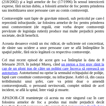
(218/2002) şi a legii armelor de foc (17/1996) în sensul interzicerii
exprese, fără niciun dubiu, a folosirii armelor de foc pentru prinderea
sau imobilizarea unor persoane care au comis contravenţii.
Contravenţiile sunt fapte de gravitate minoră, sub pericolul pe care-l
reprezintă infracţiunile, iar folosirea armelor de foc pentru prinderea
unui contravenient (de regulă, este vorba despre contravenţii
prevăzute de legislaţia rutieră) produce mai multe prejudicii pentru
societate, decât beneficii.
Aceasta deoarece există un risc ridicat, de suficiente ori concretizat,
de rănire sau ucidere a unor persoane care se află întâmplător în
spaţiul public, fără nicio legătură cu respectiva contravenţie.
Cel mai recent episod de acest gen s-a întâmplat la data de 8
februarie 2019, în judeţul Mureş, când
un pieton a fost grav rănit la
cap de un glonţ tras de către un poliţist care încerca să oprească un
autoturism
. Autoturismul nu oprise la semnalul echipajului de poliţie,
faptă care constituie contravenţie, nu infracţiune. Astfel că, din cauza
teribilismului unui şofer, care va primi doar o amendă
contravenţională, o persoană nevinovată, complet străină de acel
incident, se află la spital, între viaţă şi moarte.
APADOR-CH reaminteşte că acesta nu este singurul caz în care
folosirea armelor de foc a produs mai multe prejudicii decât