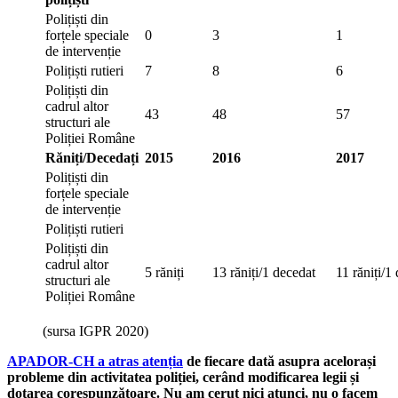
Polițiști din
forțele speciale
0
3
1
de intervenție
Polițiști rutieri
7
8
6
Polițiști din
cadrul altor
43
48
57
structuri ale
Poliției Române
Răniți/Decedați
2015
2016
2017
Polițiști din
forțele speciale
de intervenție
Polițiști rutieri
Polițiști din
cadrul altor
5 răniți
13 răniți/1 decedat
11 răniți/1
structuri ale
Poliției Române
(sursa IGPR 2020)
APADOR-CH a atras atenția
de fiecare dată asupra acelorași
probleme din activitatea poliției, cerând modificarea legii și
dotarea corespunzătoare. Nu am cerut nici atunci, nu o facem