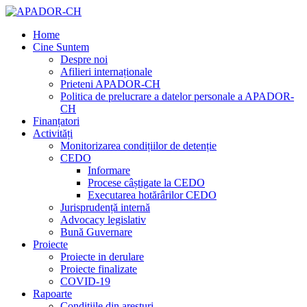
Home
Cine Suntem
Despre noi
Afilieri internaționale
Prieteni APADOR-CH
Politica de prelucrare a datelor personale a APADOR-
CH
Finanțatori
Activități
Monitorizarea condițiilor de detenție
CEDO
Informare
Procese câștigate la CEDO
Executarea hotărârilor CEDO
Jurisprudență internă
Advocacy legislativ
Bună Guvernare
Proiecte
Proiecte in derulare
Proiecte finalizate
COVID-19
Rapoarte
Condițiile din aresturi