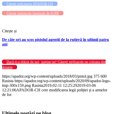
Citește solicitarea APADOR-CH
Citește statisticile furnizate de IGPR
Citește și
De câte ori au scos pistolul agenții de la rutieră în ultimii patru
ani
Dacă ți-a plăcut de noi, susține-ne! Găsești mijloacele pe coloana din
dreapta
https://apador.org/wp-content/uploads/2018/03/pistol.jpg
375
600
Rasista
https://apador.org/wp-content/uploads/2020/09/apador-logo-
tmp-300x159.png
Rasista
2019-02-11 12:25:29
2019-03-06
12:21:06
APADOR-CH cere modificarea legii poliției și a armelor
de foc
Ultimele postări pe blog