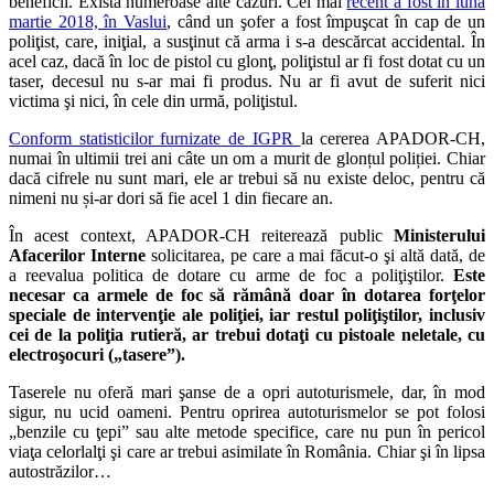
beneficii. Există numeroase alte cazuri. Cel mai
recent a fost în luna
martie 2018, în Vaslui
, când un şofer a fost împuşcat în cap de un
poliţist, care, iniţial, a susţinut că arma i s-a descărcat accidental. În
acel caz, dacă în loc de pistol cu glonţ, poliţistul ar fi fost dotat cu un
taser, decesul nu s-ar mai fi produs. Nu ar fi avut de suferit nici
victima şi nici, în cele din urmă, poliţistul.
Conform statisticilor furnizate de IGPR
la cererea APADOR-CH,
numai în ultimii trei ani câte un om a murit de glonțul poliției. Chiar
dacă cifrele nu sunt mari, ele ar trebui să nu existe deloc, pentru că
nimeni nu și-ar dori să fie acel 1 din fiecare an.
În acest context, APADOR-CH reiterează public
Ministerului
Afacerilor Interne
solicitarea, pe care a mai făcut-o şi altă dată, de
a reevalua politica de dotare cu arme de foc a poliţiştilor.
Este
necesar ca armele de foc să rămână doar în dotarea forţelor
speciale de intervenţie ale poliţiei, iar restul poliţiştilor, inclusiv
cei de la poliţia rutieră, ar trebui dotaţi cu pistoale neletale, cu
electroşocuri („tasere”).
Taserele nu oferă mari şanse de a opri autoturismele, dar, în mod
sigur, nu ucid oameni. Pentru oprirea autoturismelor se pot folosi
„benzile cu ţepi” sau alte metode specifice, care nu pun în pericol
viaţa celorlalţi şi care ar trebui asimilate în România. Chiar şi în lipsa
autostrăzilor…