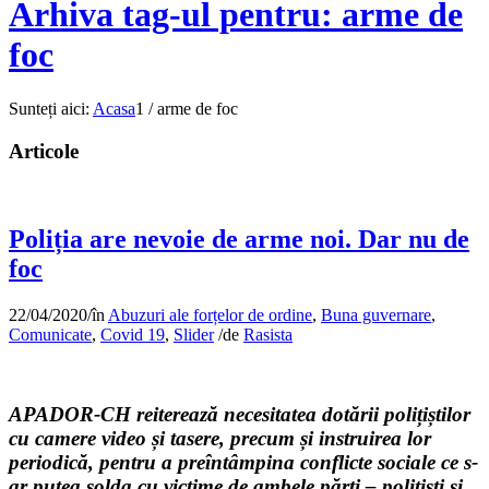
Arhiva tag-ul pentru: arme de
foc
Sunteți aici:
Acasa
1
/
arme de foc
Articole
Poliția are nevoie de arme noi. Dar nu de
foc
22/04/2020
/
în
Abuzuri ale forțelor de ordine
,
Buna guvernare
,
Comunicate
,
Covid 19
,
Slider
/
de
Rasista
APADOR-CH reiterează necesitatea dotării polițiștilor
cu camere video și tasere, precum și instruirea lor
periodică, pentru a preîntâmpina conflicte sociale ce s-
ar putea solda cu victime de ambele părți – polițiști și