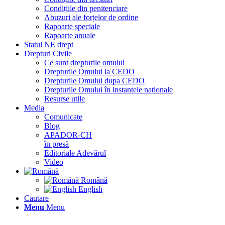
Condițiile din penitenciare
Abuzuri ale forțelor de ordine
Rapoarte speciale
Rapoarte anuale
Statul NE drept
Drepturi Civile
Ce sunt drepturile omului
Drepturile Omului la CEDO
Drepturile Omului dupa CEDO
Drepturile Omului în instantele nationale
Resurse utile
Media
Comunicate
Blog
APADOR-CH
în presă
Editoriale Adevărul
Video
Română
English
Cautare
Menu
Menu