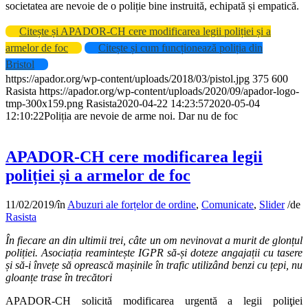
societatea are nevoie de o poliție bine instruită, echipată și empatică.
Citește și APADOR-CH cere modificarea legii poliției și a
armelor de foc
Citește și cum funcționează poliția din
Bristol
https://apador.org/wp-content/uploads/2018/03/pistol.jpg
375
600
Rasista
https://apador.org/wp-content/uploads/2020/09/apador-logo-
tmp-300x159.png
Rasista
2020-04-22 14:23:57
2020-05-04
12:10:22
Poliția are nevoie de arme noi. Dar nu de foc
APADOR-CH cere modificarea legii
poliției și a armelor de foc
11/02/2019
/
în
Abuzuri ale forțelor de ordine
,
Comunicate
,
Slider
/
de
Rasista
În fiecare an din ultimii trei, câte un om nevinovat a murit de glonțul
poliției. Asociația reamintește IGPR să-și doteze angajații cu tasere
și să-i învețe să oprească mașinile în trafic utilizând benzi cu țepi, nu
gloanțe trase în trecători
APADOR-CH solicită modificarea urgentă a legii poliţiei