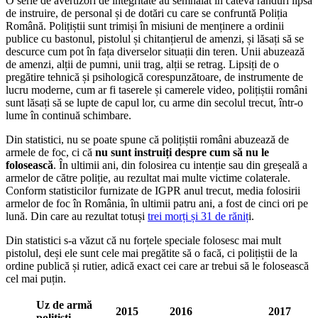
O serie de avertizori de integritate au semnalat în câteva rânduri lipsa
de instruire, de personal și de dotări cu care se confruntă Poliția
Română. Polițiștii sunt trimiși în misiuni de menținere a ordinii
publice cu bastonul, pistolul și chitanțierul de amenzi, și lăsați să se
descurce cum pot în fața diverselor situații din teren. Unii abuzează
de amenzi, alții de pumni, unii trag, alții se retrag. Lipsiți de o
pregătire tehnică și psihologică corespunzătoare, de instrumente de
lucru moderne, cum ar fi taserele și camerele video, polițiștii români
sunt lăsați să se lupte de capul lor, cu arme din secolul trecut, într-o
lume în continuă schimbare.
Din statistici, nu se poate spune că polițiștii români abuzează de
armele de foc, ci că
nu sunt instruiți despre cum să nu le
folosească
. În ultimii ani, din folosirea cu intenție sau din greșeală a
armelor de către poliție, au rezultat mai multe victime colaterale.
Conform statisticilor furnizate de IGPR anul trecut, media folosirii
armelor de foc în România, în ultimii patru ani, a fost de cinci ori pe
lună. Din care au rezultat totuși
trei morți și 31 de răniț
i.
Din statistici s-a văzut că nu forțele speciale folosesc mai mult
pistolul, deși ele sunt cele mai pregătite să o facă, ci polițiștii de la
ordine publică și rutier, adică exact cei care ar trebui să le folosească
cel mai puțin.
Uz de armă
2015
2016
2017
polițiști