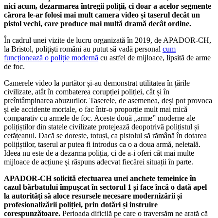
nici acum, dezarmarea întregii poliții, ci doar a acelor segmente
cărora le-ar folosi mai mult camera video și taserul decât un
pistol vechi, care produce mai multă dramă decât ordine.
În cadrul unei vizite de lucru organizată în 2019, de APADOR-CH,
la Bristol, polițiști români au putut să vadă personal
cum
funcționează o poliție modernă
cu astfel de mijloace, lipsită de arme
de foc.
Camerele video la purtător și-au demonstrat utilitatea în țările
civilizate, atât în combaterea corupției poliției, cât și în
preîntâmpinarea abuzurilor. Taserele, de asemenea, deși pot provoca
și ele accidente mortale, o fac într-o proporție mult mai mică
comparativ cu armele de foc. Aceste două „arme” moderne ale
polițiștilor din statele civilizate protejează deopotrivă polițistul și
cetățeanul. Dacă se dorește, totuși, ca pistolul să rămână în dotarea
polițiștilor, taserul ar putea fi introdus ca o a doua armă, neletală.
Ideea nu este de a dezarma poliția, ci de a-i oferi cât mai multe
mijloace de acțiune și răspuns adecvat fiecărei situații în parte.
APADOR-CH solicită efectuarea unei anchete temeinice în
cazul bărbatului împușcat în sectorul 1 și face încă o dată apel
la autorități să aloce resursele necesare modernizării și
profesionalizării poliției, prin dotări și instruire
corespunzătoare.
Perioada dificilă pe care o traversăm ne arată că