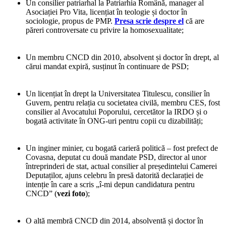
Un consilier patriarhal la Patriarhia Română, manager al
Asociației Pro Vita, licențiat în teologie și doctor în
sociologie, propus de PMP.
Presa scrie despre el
că are
păreri controversate cu privire la homosexualitate;
Un membru CNCD din 2010, absolvent și doctor în drept, al
cărui mandat expiră, susținut în continuare de PSD;
Un licențiat în drept la Universitatea Titulescu, consilier în
Guvern, pentru relația cu societatea civilă, membru CES, fost
consilier al Avocatului Poporului, cercetător la IRDO și o
bogată activitate în ONG-uri pentru copii cu dizabilități;
Un inginer minier, cu bogată carieră politică – fost prefect de
Covasna, deputat cu două mandate PSD, director al unor
întreprinderi de stat, actual consilier al președintelui Camerei
Deputaților, ajuns celebru în presă datorită declarației de
intenție în care a scris „î-mi depun candidatura pentru
CNCD” (
vezi foto
);
O altă membră CNCD din 2014, absolventă și doctor în