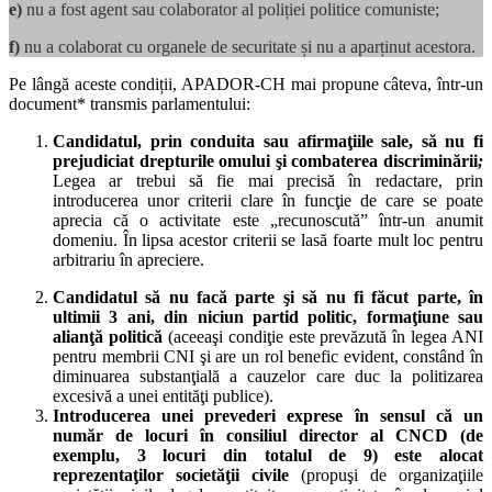
e)
nu a fost agent sau colaborator al poliției politice comuniste;
f)
nu a colaborat cu organele de securitate și nu a aparținut acestora.
Pe lângă aceste condiții, APADOR-CH mai propune câteva, într-un
document* transmis parlamentului:
Candidatul
, prin conduita sau afirmaţiile sale, să nu fi
prejudiciat drepturile omului şi combaterea discriminării
;
Legea ar trebui să fie mai precisă în redactare, prin
introducerea unor criterii clare în funcţie de care se poate
aprecia că o activitate este „recunoscută” într-un anumit
domeniu. În lipsa acestor criterii se lasă foarte mult loc pentru
arbitrariu în apreciere.
Candidatul
să nu facă parte şi să nu fi făcut parte, în
ultimii 3 ani, din niciun partid politic, formaţiune sau
alianţă politică
(aceeaşi condiţie este prevăzută în legea ANI
pentru membrii CNI şi are un rol benefic evident, constând în
diminuarea substanţială a cauzelor care duc la politizarea
excesivă a unei entităţi publice).
Introducerea unei prevederi exprese în sensul că
un
număr de locuri în consiliul director al CNCD (de
exemplu, 3 locuri din totalul de 9) este alocat
reprezentaţilor societăţii civile
(propuşi de organizaţiile