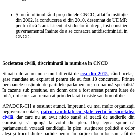
Și nu în ultimul rând președintele CNCD, aflat în instituție
din 2002, la conducerea ei din 2010, desemnat de UDMR
pentru încă 5 ani. Licențiat și doctor în drept, fost consilier
guvernamental înainte de a se consacra antidiscriminării în
CNCD.
Societatea civilă, discriminată la numirea în CNCD
Situația de acum nu e mult diferită de
cea din 2015
, când același
șase mandate au expirat și pentru ele au fost 18 concurenți. Printre
persoanele susținute de partidele parlamentare, o doamnă specialistă
în cazane sub presiune, un domn care a fost arestat pentru luare de
mită, doi care s-au remarcat prin declarații rasiste sau homofobe.
APADOR-CH a susținut atunci, împreună cu mai multe organizații
neguvernamentale,
patru candidați cu ștate vechi în societatea
civilă
,
dar care nu au avut nicio șansă să treacă de audierile din
comisii și să ajungă la votul din plen. Deși legea spune că
parlamentarii votează candidații, în plen, susținerea politică a celor
aleși și trocul dintre partide pentru împărțirea locurilor sunt atât de