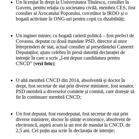
Un licențiat în drept la Universitatea Titulescu, consilier în
Guvern, pentru relația cu societatea civilă, membru CES, fost
consilier al Avocatului Poporului, cercetător la IRDO și o
bogată activitate în ONG-uri pentru copii cu dizabilități;
Un inginer minier, cu bogată carieră politică – fost prefect de
Covasna, deputat cu două mandate PSD, director al unor
întreprinderi de stat, actual consilier al președintelui Camerei
Deputaților, ajuns celebru în presă datorită declarației de
intenție în care a scris „î-mi depun candidatura pentru
CNCD” (
vezi foto
);
O altă membră CNCD din 2014, absolventă și doctor în
drept, fost secretar de stat prin diverse ministere, fost senator,
PSD membră a diverselor comitete și comisii, care dorește să
fie în continuare membră CNCD;
Un fost deputat, fost eurodeputat, fost secretar de stat prin
diverse ministere, doctor în științe economice, absolvent de
electronică, aspiră acum la un rest de mandat la CNCD, de
2,5 ani. Cel puțin așa scrie în declarația de intenție;