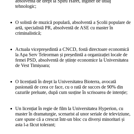
absolventă de drept la Spiru Haret, inginer de utilaj
tehnologic;
O solistă de muzică populară, absolventă a Școlii populare de
artă, specialistă PR, absolventă de ASE cu master în
criminalistică;
Actuala vicepreședintă a CNCD, fostă directoare economică
la Apa Serv Teleorman și președintă a organizației locale de
femei PSD, absolventă de științe economice la Universitatea
de Vest Timișoara;
O licențiată în drept la Universitatea Bioterra, avocată
pasionată de ceea ce face, cu o rată de succes de 90% din
cazurile preluate, după cum susține în scrisoarea de intenție;
Un licențiat în regie de film la Universitatea Hyperion, cu
master în dramaturgie, scenarist al unor seriale de televiziune,
care spune că a crescut într-un bloc cu diverși minoritari și
asta l-a făcut tolerant;