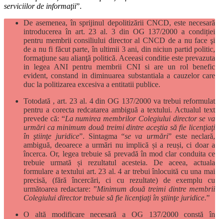
serviciilor de informaţii
”.
De asemenea, în sprijinul depolitizării CNCD, este necesară
introducerea în art. 23 al. 3 din OG 137/2000 a condiției
pentru membrii consiliului director al CNCD de a nu face şi
de a nu fi făcut parte, în ultimii 3 ani, din niciun partid politic,
formaţiune sau alianţă politică. Aceeasi conditie este prevazuta
in legea ANI pentru membrii CNI si are un rol benefic
evident, constand in diminuarea substantiala a cauzelor care
duc la politizarea excesiva a entitatii publice.
Totodată , art. 23 al. 4 din OG 137/2000 va trebui reformulat
pentru a corecta redcatarea ambiguă a textului. Actualul text
prevede că: “
La numirea membrilor Colegiului director se va
urmări ca minimum două treimi dintre aceştia să fie licenţiaţi
în ştiinţe juridice
”. Sintagma “
se va urmări
” este neclară,
ambiguă, deoarece a urmări nu implică și a reuși, ci doar a
încerca. Or, legea trebuie să prevadă în mod clar conduita ce
trebuie urmată și rezultatul acesteia. De aceea, actuala
formulare a textului art. 23 al. 4 ar trebui înlocuită cu una mai
precisă, (fără încercări, ci cu rezultate) de exemplu cu
următoarea redactare: ”
Minimum două treimi dintre membrii
Colegiului director trebuie să fie licenţiaţi în ştiinţe juridice
.”
O altă modificare necesară a OG 137/2000 constă în