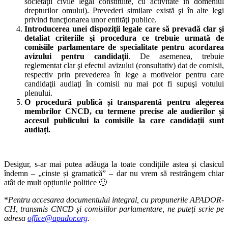
societăţii civile legal constituite, cu activitate în domeniul
drepturilor omului). Prevederi similare există şi în alte legi
privind funcţionarea unor entităţi publice.
Introducerea unei dispoziţii legale care să prevadă clar şi
detaliat
criteriile şi procedura ce trebuie urmată de
comisiile parlamentare de specialitate pentru acordarea
avizului pentru candidaţii
. De asemenea, trebuie
reglementat clar şi efectul avizului (consultativ) dat de comisii,
respectiv prin prevederea în lege a motivelor pentru care
candidaţii audiaţi în comisii nu mai pot fi supuşi votului
plenului.
O procedură publică și transparentă pentru alegerea
membrilor CNCD, cu termene precise ale audierilor și
accesul publicului la comisiile la care candidații sunt
audiați.
Desigur, s-ar mai putea adăuga la toate condițiile astea și clasicul
îndemn – „cinste și gramatică” – dar nu vrem să restrângem chiar
atât de mult opțiunile politice 🙂
*
Pentru accesarea documentului integral, cu propunerile APADOR-
CH, transmis CNCD și comisiilor parlamentare, ne puteți scrie pe
adresa
office@apador.org
.