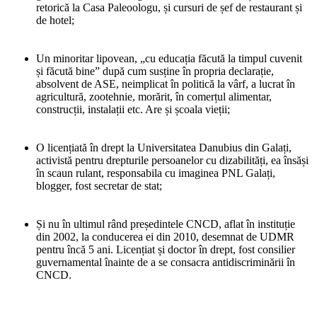
retorică la Casa Paleoologu, și cursuri de șef de restaurant și
de hotel;
Un minoritar lipovean, „cu educația făcută la timpul cuvenit
și făcută bine” după cum susține în propria declarație,
absolvent de ASE, neimplicat în politică la vârf, a lucrat în
agricultură, zootehnie, morărit, în comerțul alimentar,
construcții, instalații etc. Are și școala vieții;
O licențiată în drept la Universitatea Danubius din Galați,
activistă pentru drepturile persoanelor cu dizabilități, ea însăși
în scaun rulant, responsabila cu imaginea PNL Galați,
blogger, fost secretar de stat;
Și nu în ultimul rând președintele CNCD, aflat în instituție
din 2002, la conducerea ei din 2010, desemnat de UDMR
pentru încă 5 ani. Licențiat și doctor în drept, fost consilier
guvernamental înainte de a se consacra antidiscriminării în
CNCD.