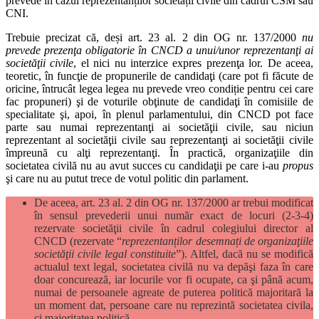
prevede în cazul reprezentanților societății civile din cadrul CSM sau
CNI.
Trebuie precizat că, deși art. 23 al. 2 din OG nr. 137/2000
nu
prevede prezenţa obligatorie în CNCD a unui/unor reprezentanţi ai
societăţii civile
, el nici nu interzice expres prezenţa lor. De aceea,
teoretic, în funcţie de propunerile de candidaţi (care pot fi făcute de
oricine, întrucât legea legea nu prevede vreo condiție pentru cei care
fac propuneri) şi de voturile obţinute de candidaţi în comisiile de
specialitate şi, apoi, în plenul parlamentului, din CNCD pot face
parte sau numai reprezentanţi ai societăţii civile, sau niciun
reprezentant al societăţii civile sau reprezentanţi ai societăţii civile
împreună cu alţi reprezentanţi. În practică, organizaţiile din
societatea civilă nu au avut succes cu candidaţii pe care i-au
propus
şi care nu au putut trece de votul politic din parlament.
De aceea, art. 23 al. 2 din OG nr. 137/2000 ar trebui modificat
în sensul prevederii unui număr exact de locuri (2-3-4)
rezervate societăţii civile în cadrul colegiului director al
CNCD (rezervate “
reprezentan
ț
ilor desemnați de organizaţiile
societăţii civile legal constituite
”). Altfel, dacă nu se modifică
actualul text legal, societatea civilă nu va depăşi faza în care
doar concurează, iar locurile vor fi ocupate, ca şi până acum,
numai de persoanele agreate de puterea politică majoritară la
un moment dat, persoane care nu reprezintă societatea civila,
ci majoritatea politică.