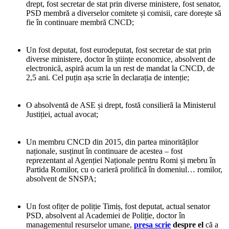
drept, fost secretar de stat prin diverse ministere, fost senator,
PSD membră a diverselor comitete și comisii, care dorește să
fie în continuare membră CNCD;
Un fost deputat, fost eurodeputat, fost secretar de stat prin
diverse ministere, doctor în științe economice, absolvent de
electronică, aspiră acum la un rest de mandat la CNCD, de
2,5 ani. Cel puțin așa scrie în declarația de intenție;
O absolventă de ASE și drept, fostă consilieră la Ministerul
Justiției, actual avocat;
Un membru CNCD din 2015, din partea minorităților
naționale, susținut în continuare de acestea – fost
reprezentant al Agenției Naționale pentru Romi și mebru în
Partida Romilor, cu o carieră prolifică în domeniul… romilor,
absolvent de SNSPA;
Un fost ofițer de poliție Timiș, fost deputat, actual senator
PSD, absolvent al Academiei de Poliție, doctor în
managementul resurselor umane,
presa scrie
despre el
că a