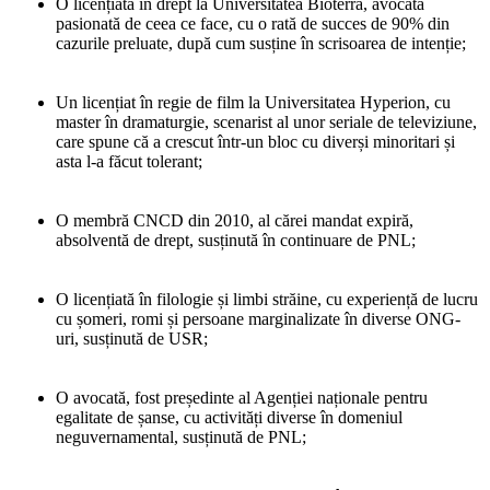
O licențiată în drept la Universitatea Bioterra, avocată
pasionată de ceea ce face, cu o rată de succes de 90% din
cazurile preluate, după cum susține în scrisoarea de intenție;
Un licențiat în regie de film la Universitatea Hyperion, cu
master în dramaturgie, scenarist al unor seriale de televiziune,
care spune că a crescut într-un bloc cu diverși minoritari și
asta l-a făcut tolerant;
O membră CNCD din 2010, al cărei mandat expiră,
absolventă de drept, susținută în continuare de PNL;
O licențiată în filologie și limbi străine, cu experiență de lucru
cu șomeri, romi și persoane marginalizate în diverse ONG-
uri, susținută de USR;
O avocată, fost președinte al Agenției naționale pentru
egalitate de șanse, cu activități diverse în domeniul
neguvernamental, susținută de PNL;