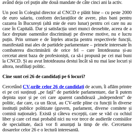
având deja cel puțin alte două mandate de câte cinci ani la activ.
Un post în Colegiul director al CNCD e plătit bine – cu peste 2000
de euro salariu, conform declarațiilor de avere, plus bani pentru
cazarea în București (altă mie de euro lunar) pentru cei care nu au
case în Capitală. Dar și satisfacția unei munci deosebite, aceea de a
face dreptate oamenilor discriminați pe diverse motive, nu e lucru
puțin. Prin urmare e de înțeles atracția pentru respectivele funcții,
manifestată mai ales de partidele parlamentare – primele interesate în
combaterea discriminării de orice fel – care întotdeauna și-au
cercetat atent baza de profesioniști, ca să-i propună pe cei mai buni
la CNCD. Și au avut întotdeauna destui încât să nu mai lase locuri și
altora, neafiliați politic.
Cine sunt cei 26 de candidați pe 6 locuri?
Cercetând
CV-urile celor 26 de candidați
de acum, îi aflăm printre
ei pe cei susținuți „pe față” de partidele parlamentare, dar îi putem
depista ușor și pe cei care aparent candidează „independent” de
politic, dar care, ca un făcut, au CV-urile pline cu funcții în diverse
instituții publice politizate (guvern, parlament, diverse comitete și
comisii naționale). Există și câteva excepții, care se văd cu ochiul
liber și care cel mai probabil nici nu vor trece de audierile comisiilor
de specialitate, dacă vor fi anunțați la timp de ele. Cercetarea
dosarelor celor 26 e o lectură interesantă.