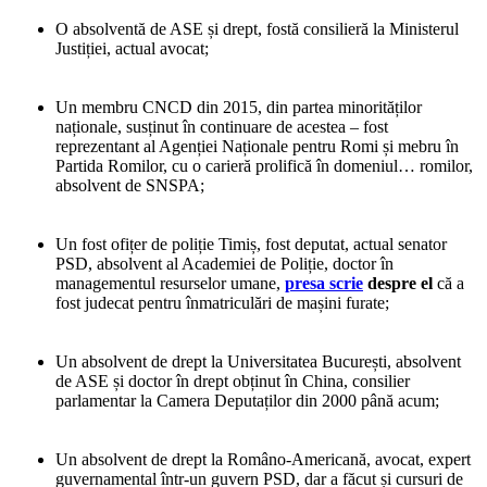
O absolventă de ASE și drept, fostă consilieră la Ministerul
Justiției, actual avocat;
Un membru CNCD din 2015, din partea minorităților
naționale, susținut în continuare de acestea – fost
reprezentant al Agenției Naționale pentru Romi și mebru în
Partida Romilor, cu o carieră prolifică în domeniul… romilor,
absolvent de SNSPA;
Un fost ofițer de poliție Timiș, fost deputat, actual senator
PSD, absolvent al Academiei de Poliție, doctor în
managementul resurselor umane,
presa scrie
despre el
că a
fost judecat pentru înmatriculări de mașini furate;
Un absolvent de drept la Universitatea București, absolvent
de ASE și doctor în drept obținut în China, consilier
parlamentar la Camera Deputaților din 2000 până acum;
Un absolvent de drept la Româno-Americană, avocat, expert
guvernamental într-un guvern PSD, dar a făcut și cursuri de