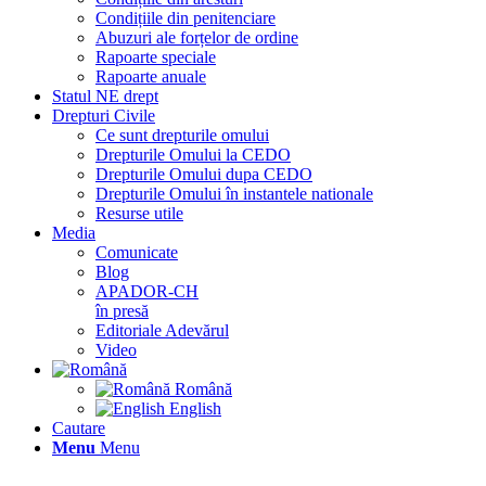
Condițiile din penitenciare
Abuzuri ale forțelor de ordine
Rapoarte speciale
Rapoarte anuale
Statul NE drept
Drepturi Civile
Ce sunt drepturile omului
Drepturile Omului la CEDO
Drepturile Omului dupa CEDO
Drepturile Omului în instantele nationale
Resurse utile
Media
Comunicate
Blog
APADOR-CH
în presă
Editoriale Adevărul
Video
Română
English
Cautare
Menu
Menu