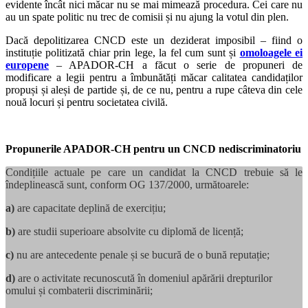
evidente încât nici măcar nu se mai mimează procedura. Cei care nu
au un spate politic nu trec de comisii și nu ajung la votul din plen.
Dacă depolitizarea CNCD este un deziderat imposibil – fiind o
instituție politizată chiar prin lege, la fel cum sunt și
omoloagele ei
europene
– APADOR-CH a făcut o serie de propuneri de
modificare a legii pentru a îmbunătăți măcar calitatea candidaților
propuși și aleși de partide și, de ce nu, pentru a rupe câteva din cele
nouă locuri și pentru societatea civilă.
Propunerile APADOR-CH pentru un CNCD nediscriminatoriu
Condițiile actuale pe care un candidat la CNCD trebuie să le
îndeplinească sunt, conform OG 137/2000, următoarele:
a)
are capacitate deplină de exercițiu;
b)
are studii superioare absolvite cu diplomă de licență;
c)
nu are antecedente penale și se bucură de o bună reputație;
d)
are o activitate recunoscută în domeniul apărării drepturilor
omului și combaterii discriminării;