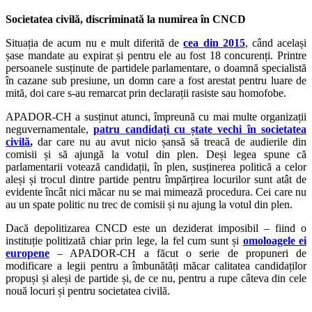
Societatea civilă, discriminată la numirea în CNCD
Situația de acum nu e mult diferită de
cea din 2015
, când același
șase mandate au expirat și pentru ele au fost 18 concurenți. Printre
persoanele susținute de partidele parlamentare, o doamnă specialistă
în cazane sub presiune, un domn care a fost arestat pentru luare de
mită, doi care s-au remarcat prin declarații rasiste sau homofobe.
APADOR-CH a susținut atunci, împreună cu mai multe organizații
neguvernamentale,
patru candidați cu ștate vechi în societatea
civilă
,
dar care nu au avut nicio șansă să treacă de audierile din
comisii și să ajungă la votul din plen. Deși legea spune că
parlamentarii votează candidații, în plen, susținerea politică a celor
aleși și trocul dintre partide pentru împărțirea locurilor sunt atât de
evidente încât nici măcar nu se mai mimează procedura. Cei care nu
au un spate politic nu trec de comisii și nu ajung la votul din plen.
Dacă depolitizarea CNCD este un deziderat imposibil – fiind o
instituție politizată chiar prin lege, la fel cum sunt și
omoloagele ei
europene
– APADOR-CH a făcut o serie de propuneri de
modificare a legii pentru a îmbunătăți măcar calitatea candidaților
propuși și aleși de partide și, de ce nu, pentru a rupe câteva din cele
nouă locuri și pentru societatea civilă.