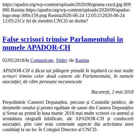
https://apador.org/wp-content/uploads/2020/06/grama-cncd.jpg
809
886
Rasista
https://apador.org/wp-content/uploads/2020/09/apador-
logo-tmp-300x159.png
Rasista
2020-06-24 12:05:21
2020-06-24
12:05:21
Ce fel de membri CNCD ne dorim?
False scrisori trimise Parlamentului în
numele APADOR-CH
02/05/2018
/
în
Comunicate
,
Slider
/
de
Rasista
APADOR-CH a făcut azi plângere penală în legătură cu mai multe
scrisori trimise celor două camere ale Parlamentului, în numele
asociației, de către persoane necunoscute
București, 2 mai 2018
Președintele Camerei Deputaților, precum și Comisiile juridice, de
drepturile omului și pentru egalitate de șanse din Camera Deputaților
și Senat au primit în luna martie 2018 mai multe scrisori cu antetul și
semnătura olografă falsificate, ale APADOR-CH și conducerii
asociației, prin care erau contestate aspecte din activitatea unor
candidați la un loc în Colegiul Director al CNCD.