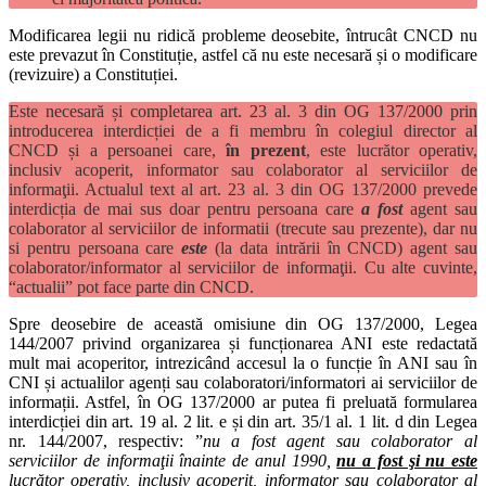
Modificarea legii nu ridică probleme deosebite, întrucât CNCD nu
este prevazut în Constituție, astfel că nu este necesară și o modificare
(revizuire) a Constituției.
Este necesară și completarea art. 23 al. 3 din OG 137/2000 prin
introducerea interdicției de a fi membru în colegiul director al
CNCD și a persoanei care,
în prezent
, este lucrător operativ,
inclusiv acoperit, informator sau colaborator al serviciilor de
informaţii. Actualul text al art. 23 al. 3 din OG 137/2000 prevede
interdicția de mai sus doar pentru persoana care
a fost
agent sau
colaborator al serviciilor de informatii (trecute sau prezente), dar nu
si pentru persoana care
este
(la data intrării în CNCD) agent sau
colaborator/informator al serviciilor de informaţii. Cu alte cuvinte,
“actualii” pot face parte din CNCD.
Spre deosebire de această omisiune din OG 137/2000, Legea
144/2007 privind organizarea și funcționarea ANI este redactată
mult mai acoperitor, intrezicând accesul la o funcție în ANI sau în
CNI și actualilor agenți sau colaboratori/informatori ai serviciilor de
informații. Astfel, în OG 137/2000 ar putea fi preluată formularea
interdicției din art. 19 al. 2 lit. e și din art. 35/1 al. 1 lit. d din Legea
nr. 144/2007, respectiv: ”
nu a fost agent sau colaborator al
serviciilor de informaţii înainte de anul 1990,
nu a fost şi nu este
lucrător operativ, inclusiv acoperit, informator sau colaborator al