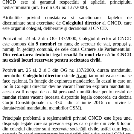
CNCD este si garantul respectării şi aplicării principiului
nediscriminării (art. 16 din OG nr. 137/2000).
Atributiile privind constatarea si sanctionarea faptelor de
discriminare sunt exercitate de
Colegiului director
al CNCD, care
este organul colegial, deliberativ şi decisional al CNCD.
Potrivit art. 23 al. 2 din OG 137/2000, Colegiul director al CNCD
este compus din
9 membri
cu rang de secretar de stat, propuşi şi
numiţi, în şedinţă comună, de cele două Camere ale Parlamentului.
Din redactarea textului legal rezultă în mod clar că în CNCD
nu există locuri rezervate pentru societatea civilă.
Potrivit art. 25 al. 2 si 3 din OG nr. 137/2000, durata mandatului
membrilor
Colegiului director
este de
5 ani
, iar numirea acestora se
face eşalonat, în funcţie de expirarea mandatelor. În cazul în care un
loc în Colegiul director devine vacant înaintea expirării mandatului,
acesta va fi ocupat de o altă persoană numită doar pentru restul de
mandat rămas vacant (aceasta dispozitie legala concorda cu decizia
Curții Constituționale nr. 374 din 2 iunie 2016 cu privire la
durata/restul mandatului membrilor CSM).
Principala problemă a reglementării privind CNCD este lipsa unei
dispoziții legale care să prevadă expres că o parte din cele 9 locuri
din colegiul director sunt rezervate societății civile, astfel cum legea