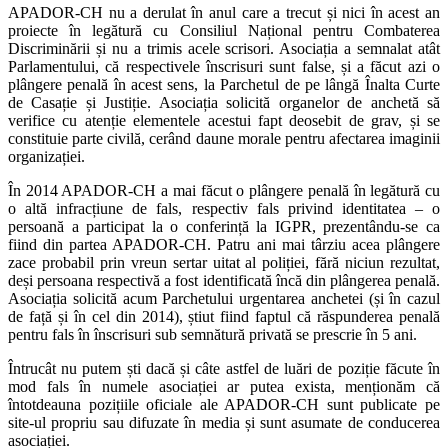
APADOR-CH nu a derulat în anul care a trecut și nici în acest an
proiecte în legătură cu Consiliul Național pentru Combaterea
Discriminării și nu a trimis acele scrisori. Asociația a semnalat atât
Parlamentului, că respectivele înscrisuri sunt false, și a făcut azi o
plângere penală în acest sens, la Parchetul de pe lângă Înalta Curte
de Casație și Justiție. Asociația solicită organelor de anchetă să
verifice cu atenție elementele acestui fapt deosebit de grav, și se
constituie parte civilă, cerând daune morale pentru afectarea imaginii
organizației.
În 2014 APADOR-CH a mai făcut o plângere penală în legătură cu
o altă infracțiune de fals, respectiv fals privind identitatea – o
persoană a participat la o conferință la IGPR, prezentându-se ca
fiind din partea APADOR-CH. Patru ani mai târziu acea plângere
zace probabil prin vreun sertar uitat al poliției, fără niciun rezultat,
deși persoana respectivă a fost identificată încă din plângerea penală.
Asociația solicită acum Parchetului urgentarea anchetei (și în cazul
de față și în cel din 2014), știut fiind faptul că răspunderea penală
pentru fals în înscrisuri sub semnătură privată se prescrie în 5 ani.
Întrucât nu putem ști dacă și câte astfel de luări de poziție făcute în
mod fals în numele asociației ar putea exista, menționăm că
întotdeauna pozițiile oficiale ale APADOR-CH sunt publicate pe
site-ul propriu sau difuzate în media și sunt asumate de conducerea
asociației.