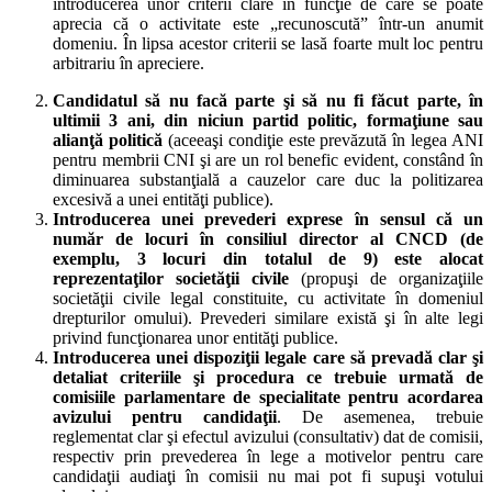
introducerea unor criterii clare în funcţie de care se poate
aprecia că o activitate este „recunoscută” într-un anumit
domeniu. În lipsa acestor criterii se lasă foarte mult loc pentru
arbitrariu în apreciere.
Candidatul
să nu facă parte şi să nu fi făcut parte, în
ultimii 3 ani, din niciun partid politic, formaţiune sau
alianţă politică
(aceeaşi condiţie este prevăzută în legea ANI
pentru membrii CNI şi are un rol benefic evident, constând în
diminuarea substanţială a cauzelor care duc la politizarea
excesivă a unei entităţi publice).
Introducerea unei prevederi exprese în sensul că
un
număr de locuri în consiliul director al CNCD (de
exemplu, 3 locuri din totalul de 9) este alocat
reprezentaţilor societăţii civile
(propuşi de organizaţiile
societăţii civile legal constituite, cu activitate în domeniul
drepturilor omului). Prevederi similare există şi în alte legi
privind funcţionarea unor entităţi publice.
Introducerea unei dispoziţii legale care să prevadă clar şi
detaliat
criteriile şi procedura ce trebuie urmată de
comisiile parlamentare de specialitate pentru acordarea
avizului pentru candidaţii
. De asemenea, trebuie
reglementat clar şi efectul avizului (consultativ) dat de comisii,
respectiv prin prevederea în lege a motivelor pentru care
candidaţii audiaţi în comisii nu mai pot fi supuşi votului