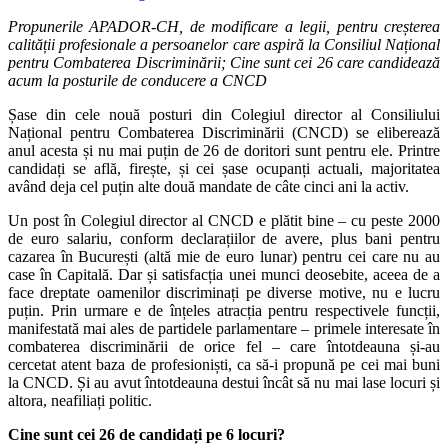
Propunerile APADOR-CH, de modificare a legii, pentru creșterea
calității profesionale a persoanelor care aspiră la Consiliul Național
pentru Combaterea Discriminării; Cine sunt cei 26 care candidează
acum la posturile de conducere a CNCD
Șase din cele nouă posturi din Colegiul director al Consiliului
Național pentru Combaterea Discriminării (CNCD) se eliberează
anul acesta și nu mai puțin de 26 de doritori sunt pentru ele. Printre
candidați se află, firește, și cei șase ocupanți actuali, majoritatea
având deja cel puțin alte două mandate de câte cinci ani la activ.
Un post în Colegiul director al CNCD e plătit bine – cu peste 2000
de euro salariu, conform declarațiilor de avere, plus bani pentru
cazarea în București (altă mie de euro lunar) pentru cei care nu au
case în Capitală. Dar și satisfacția unei munci deosebite, aceea de a
face dreptate oamenilor discriminați pe diverse motive, nu e lucru
puțin. Prin urmare e de înțeles atracția pentru respectivele funcții,
manifestată mai ales de partidele parlamentare – primele interesate în
combaterea discriminării de orice fel – care întotdeauna și-au
cercetat atent baza de profesioniști, ca să-i propună pe cei mai buni
la CNCD. Și au avut întotdeauna destui încât să nu mai lase locuri și
altora, neafiliați politic.
Cine sunt cei 26 de candidați pe 6 locuri?