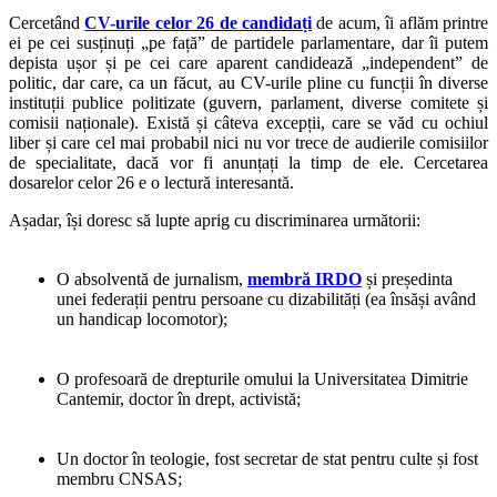
Cercetând
CV-urile celor 26 de candidați
de acum, îi aflăm printre
ei pe cei susținuți „pe față” de partidele parlamentare, dar îi putem
depista ușor și pe cei care aparent candidează „independent” de
politic, dar care, ca un făcut, au CV-urile pline cu funcții în diverse
instituții publice politizate (guvern, parlament, diverse comitete și
comisii naționale). Există și câteva excepții, care se văd cu ochiul
liber și care cel mai probabil nici nu vor trece de audierile comisiilor
de specialitate, dacă vor fi anunțați la timp de ele. Cercetarea
dosarelor celor 26 e o lectură interesantă.
Așadar, își doresc să lupte aprig cu discriminarea următorii:
O absolventă de jurnalism,
membră IRDO
și președinta
unei federații pentru persoane cu dizabilități (ea însăși având
un handicap locomotor);
O profesoară de drepturile omului la Universitatea Dimitrie
Cantemir, doctor în drept, activistă;
Un doctor în teologie, fost secretar de stat pentru culte și fost
membru CNSAS;