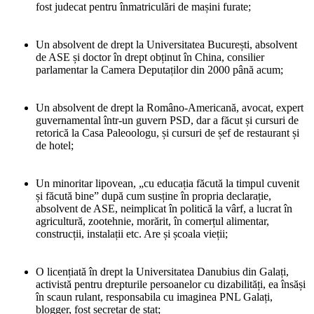
fost judecat pentru înmatriculări de mașini furate;
Un absolvent de drept la Universitatea București, absolvent
de ASE și doctor în drept obținut în China, consilier
parlamentar la Camera Deputaților din 2000 până acum;
Un absolvent de drept la Româno-Americană, avocat, expert
guvernamental într-un guvern PSD, dar a făcut și cursuri de
retorică la Casa Paleoologu, și cursuri de șef de restaurant și
de hotel;
Un minoritar lipovean, „cu educația făcută la timpul cuvenit
și făcută bine” după cum susține în propria declarație,
absolvent de ASE, neimplicat în politică la vârf, a lucrat în
agricultură, zootehnie, morărit, în comerțul alimentar,
construcții, instalații etc. Are și școala vieții;
O licențiată în drept la Universitatea Danubius din Galați,
activistă pentru drepturile persoanelor cu dizabilități, ea însăși
în scaun rulant, responsabila cu imaginea PNL Galați,
blogger, fost secretar de stat;