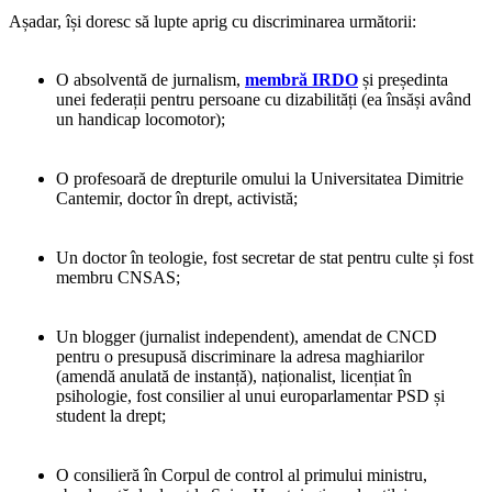
Așadar, își doresc să lupte aprig cu discriminarea următorii:
O absolventă de jurnalism,
membră IRDO
și președinta
unei federații pentru persoane cu dizabilități (ea însăși având
un handicap locomotor);
O profesoară de drepturile omului la Universitatea Dimitrie
Cantemir, doctor în drept, activistă;
Un doctor în teologie, fost secretar de stat pentru culte și fost
membru CNSAS;
Un blogger (jurnalist independent), amendat de CNCD
pentru o presupusă discriminare la adresa maghiarilor
(amendă anulată de instanță), naționalist, licențiat în
psihologie, fost consilier al unui europarlamentar PSD și
student la drept;
O consilieră în Corpul de control al primului ministru,