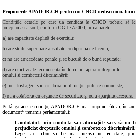
Propunerile APADOR-CH pentru un CNCD nediscriminatoriu
Condițiile actuale pe care un candidat la CNCD trebuie să le
îndeplinească sunt, conform OG 137/2000, următoarele:
a)
are capacitate deplină de exercițiu;
b)
are studii superioare absolvite cu diplomă de licență;
c)
nu are antecedente penale și se bucură de o bună reputație;
d)
are o activitate recunoscută în domeniul apărării drepturilor
omului și combaterii discriminării;
e)
nu a fost agent sau colaborator al poliției politice comuniste;
f)
nu a colaborat cu organele de securitate și nu a aparținut acestora.
Pe lângă aceste condiții, APADOR-CH mai propune câteva, într-un
document* transmis parlamentului:
Candidatul
, prin conduita sau afirmaţiile sale, să nu fi
prejudiciat drepturile omului şi combaterea discriminării
;
Legea ar trebui să fie mai precisă în redactare, prin