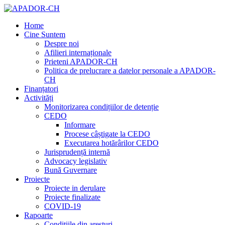
Home
Cine Suntem
Despre noi
Afilieri internaționale
Prieteni APADOR-CH
Politica de prelucrare a datelor personale a APADOR-
CH
Finanțatori
Activități
Monitorizarea condițiilor de detenție
CEDO
Informare
Procese câștigate la CEDO
Executarea hotărârilor CEDO
Jurisprudență internă
Advocacy legislativ
Bună Guvernare
Proiecte
Proiecte in derulare
Proiecte finalizate
COVID-19
Rapoarte
Condițiile din aresturi