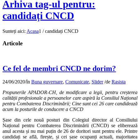
Arhiva tag-ul pentru:
candidați CNCD
Sunteți aici:
Acasa
1
/
candidați CNCD
Articole
Ce fel de membri CNCD ne dorim?
24/06/2020
/
în
Buna guvernare
,
Comunicate
,
Slider
/
de
Rasista
Propunerile APADOR-CH, de modificare a legii, pentru creșterea
calității profesionale a persoanelor care aspiră la Consiliul Național
pentru Combaterea Discriminării; Cine sunt cei 26 care candidează
acum la posturile de conducere a CNCD
Șase din cele nouă posturi din Colegiul director al Consiliului
Național pentru Combaterea Discriminării (CNCD) se eliberează
anul acesta și nu mai puțin de 26 de doritori sunt pentru ele. Printre
candidați se află, firește, și cei șase ocupanți actuali, majoritatea