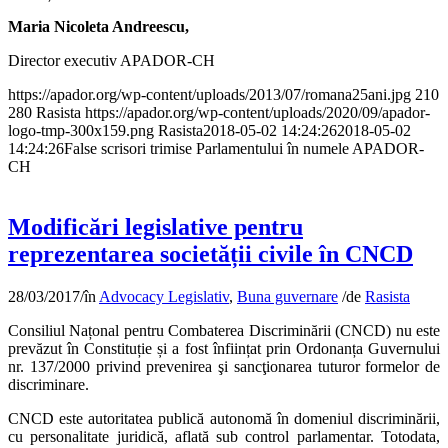
Maria Nicoleta Andreescu,
Director executiv APADOR-CH
https://apador.org/wp-content/uploads/2013/07/romana25ani.jpg
210
280
Rasista
https://apador.org/wp-content/uploads/2020/09/apador-
logo-tmp-300x159.png
Rasista
2018-05-02 14:24:26
2018-05-02
14:24:26
False scrisori trimise Parlamentului în numele APADOR-
CH
Modificări legislative pentru
reprezentarea societății civile în CNCD
28/03/2017
/
în
Advocacy Legislativ
,
Buna guvernare
/
de
Rasista
Consiliul Națonal pentru Combaterea Discriminării (CNCD) nu este
prevăzut în Constituție și a fost înființat prin Ordonanța Guvernului
nr. 137/2000 privind prevenirea şi sancţionarea tuturor formelor de
discriminare.
CNCD este autoritatea publică autonomă în domeniul discriminării,
cu personalitate juridică, aflată sub control parlamentar. Totodata,