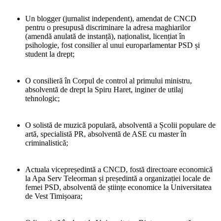
Un blogger (jurnalist independent), amendat de CNCD
pentru o presupusă discriminare la adresa maghiarilor
(amendă anulată de instanță), naționalist, licențiat în
psihologie, fost consilier al unui europarlamentar PSD și
student la drept;
O consilieră în Corpul de control al primului ministru,
absolventă de drept la Spiru Haret, inginer de utilaj
tehnologic;
O solistă de muzică populară, absolventă a Școlii populare de
artă, specialistă PR, absolventă de ASE cu master în
criminalistică;
Actuala vicepreședintă a CNCD, fostă directoare economică
la Apa Serv Teleorman și președintă a organizației locale de
femei PSD, absolventă de științe economice la Universitatea
de Vest Timișoara;