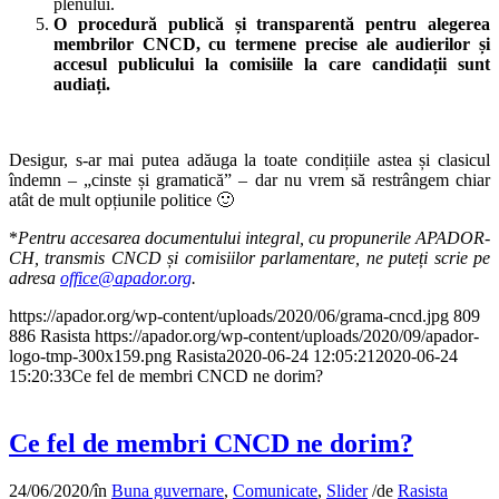
plenului.
O procedură publică și transparentă pentru alegerea
membrilor CNCD, cu termene precise ale audierilor și
accesul publicului la comisiile la care candidații sunt
audiați.
Desigur, s-ar mai putea adăuga la toate condițiile astea și clasicul
îndemn – „cinste și gramatică” – dar nu vrem să restrângem chiar
atât de mult opțiunile politice 🙂
*
Pentru accesarea documentului integral, cu propunerile APADOR-
CH, transmis CNCD și comisiilor parlamentare, ne puteți scrie pe
adresa
office@apador.org
.
https://apador.org/wp-content/uploads/2020/06/grama-cncd.jpg
809
886
Rasista
https://apador.org/wp-content/uploads/2020/09/apador-
logo-tmp-300x159.png
Rasista
2020-06-24 12:05:21
2020-06-24
15:20:33
Ce fel de membri CNCD ne dorim?
Ce fel de membri CNCD ne dorim?
24/06/2020
/
în
Buna guvernare
,
Comunicate
,
Slider
/
de
Rasista