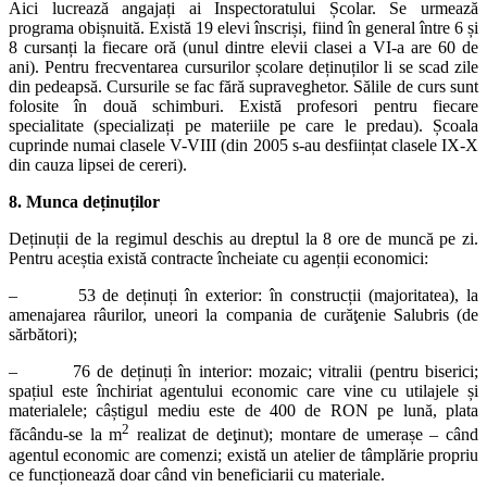
Aici lucrează angajați ai Inspectoratului Școlar. Se urmează
programa obișnuită. Există 19 elevi înscriși, fiind în general între 6 și
8 cursanți la fiecare oră (unul dintre elevii clasei a VI-a are 60 de
ani). Pentru frecventarea cursurilor școlare deținuților li se scad zile
din pedeapsă. Cursurile se fac fără supraveghetor. Sălile de curs sunt
folosite în două schimburi. Există profesori pentru fiecare
specialitate (specializați pe materiile pe care le predau). Școala
cuprinde numai clasele V-VIII (din 2005 s-au desființat clasele IX-X
din cauza lipsei de cereri).
8. Munca deținuților
Deținuții de la regimul deschis au dreptul la 8 ore de muncă pe zi.
Pentru aceștia există contracte încheiate cu agenții economici:
– 53 de deținuți în exterior: în construcții (majoritatea), la
amenajarea râurilor, uneori la compania de curăţenie Salubris (de
sărbători);
– 76 de deținuți în interior: mozaic; vitralii (pentru biserici;
spațiul este închiriat agentului economic care vine cu utilajele și
materialele; câștigul mediu este de 400 de RON pe lună, plata
2
făcându-se la m
realizat de deţinut); montare de umerașe – când
agentul economic are comenzi; există un atelier de tâmplărie propriu
ce funcționează doar când vin beneficiarii cu materiale.