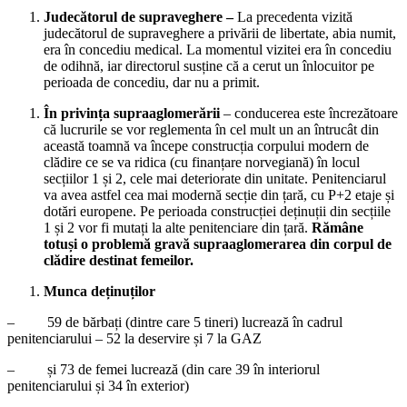
Judecătorul de supraveghere –
La precedenta vizită
judecătorul de supraveghere a privării de libertate, abia numit,
era în concediu medical. La momentul vizitei era în concediu
de odihnă, iar directorul susține că a cerut un înlocuitor pe
perioada de concediu, dar nu a primit.
În privința supraaglomerării
– conducerea este încrezătoare
că lucrurile se vor reglementa în cel mult un an întrucât din
această toamnă va începe construcția corpului modern de
clădire ce se va ridica (cu finanțare norvegiană) în locul
secțiilor 1 și 2, cele mai deteriorate din unitate. Penitenciarul
va avea astfel cea mai modernă secție din țară, cu P+2 etaje și
dotări europene. Pe perioada construcției deținuții din secțiile
1 și 2 vor fi mutați la alte penitenciare din țară.
Rămâne
totuși o problemă gravă supraaglomerarea din corpul de
clădire destinat femeilor.
Munca deținuților
– 59 de bărbați (dintre care 5 tineri) lucrează în cadrul
penitenciarului – 52 la deservire și 7 la GAZ
– și 73 de femei lucrează (din care 39 în interiorul
penitenciarului și 34 în exterior)