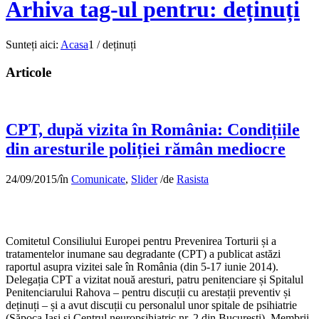
Arhiva tag-ul pentru: deținuți
Sunteți aici:
Acasa
1
/
deținuți
Articole
CPT, după vizita în România: Condițiile
din aresturile poliției rămân mediocre
24/09/2015
/
în
Comunicate
,
Slider
/
de
Rasista
Comitetul Consiliului Europei pentru Prevenirea Torturii și a
tratamentelor inumane sau degradante (CPT) a publicat astăzi
raportul asupra vizitei sale în România (din 5-17 iunie 2014).
Delegația CPT a vizitat nouă aresturi, patru penitenciare și Spitalul
Penitenciarului Rahova – pentru discuții cu arestații preventiv și
deținuți – și a avut discuții cu personalul unor spitale de psihiatrie
(Săpoca Iași și Centrul neuropsihiatric nr. 2 din București). Membrii