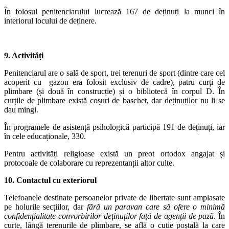
În folosul penitenciarului lucrează 167 de deținuți la munci în
interiorul locului de deținere.
9. Activități
Penitenciarul are o sală de sport, trei terenuri de sport (dintre care cel
acoperit cu gazon era folosit exclusiv de cadre), patru curți de
plimbare (și două în construcție) și o bibliotecă în corpul D. În
curțile de plimbare există coșuri de baschet, dar deținuților nu li se
dau mingi.
În programele de asistență psihologică participă 191 de deținuți, iar
în cele educaționale, 330.
Pentru activități religioase există un preot ortodox angajat și
protocoale de colaborare cu reprezentanții altor culte.
10. Contactul cu exteriorul
Telefoanele destinate persoanelor private de libertate sunt amplasate
pe holurile secțiilor, dar
fără un paravan care să ofere o minimă
confidențialitate convorbirilor deținuților față de agenții de pază
. În
curte, lângă terenurile de plimbare, se află o cutie poștală la care