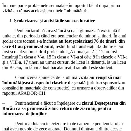
În mare parte problemele semnalate în raportul făcut după prima
vizită au rămas aceleași, cu unele îmbunătățiri:
Școlarizarea și activitățile socio-educative
– Penitenciarul păstrează încă școala gimnazială existentă în
unitate, din perioada când era penitenciar de minori și tineri. În anul
școlar care tocmai s-a încheiat
au fost școlarizați 76 de tineri, din
care 41 au promovat anu
l, restul fiind transferați. 32 dintre ei au
fost școlarizați în cadrul proiectului „A doua șansă”, 12 au fost
încadrați în clasa a V-a, 15 în clasa a VI-a și câte 8 în clasele a VII-a
și a VIII-a. 17 tineri au urmat cursuri de liceu la distanță, la un liceu
din Bacău, un tânăr a luat bacalaureatul iar altul este student.
– Conducerea spune că de la ultima vizită
au reușit să mai
îmbunătățească aspectul claselor de școală
(printr-o sponsorizare
constând în materiale de construcție), ca urmare a observațiilor din
raportul APADOR-CH.
– Penitenciarul a făcut o înțelegere cu
ziarul Deșteptarea din
Bacău ca să primească zilnic retururile ziarului, pentru
informarea deținuților
.
– Pentru a dota cu televizoare toate camerele penitenciarul ar
mai avea nevoie de zece aparate. Deținuții dintr-una dintre aceste