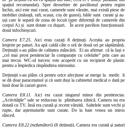
spațiul recomandat). Spre deosebire de pavilionul pentru regim
închis, aici este mai curat, camerele sunt văruite, mai există piese de
mobilier (măsuță, raft, scaun, coș de gunoi), băile sunt curate şi au
uși care le separă de zona de locuit (spre diferență de camerele din
corpul A) și sunt dotate cu duşuri. În acest pavilion funcționează
două infochioșcuri.
Camera E7.25.
Aici erau cazați 8 deținuți. Aceștia au propria
lenjerie pe paturi. Au apă caldă câte o oră de două ori pe săptămână.
Deținuții s-au plâns de calitatea mâncării. Ei au afirmat că la Iași e
„cel mai prost penitenciar în comparație cu celelalte” prin care au
mai trecut. WC-ul turcesc este acoperit cu un recipient de plastic
pentru a împiedica răspândirea mirosului.
Deținuții s-au plâns că pentru orice afecțiune ar merge la medic li
se dă doar paracetamol și că sunt duși la cabinetul medical o dată pe
lună doar în cazuri grave.
Camera E8.11.
Aici era cazat singurul minor din penitenciar.
„Activităţile” sale se reduceau la plimbarea zilnică. Camera nu era
dotată cu TV, însă era curată şi recent văruită. Saltelele sunt vechi și
rupte, dar așternuturile sunt curate. De la baie venea un miros
rânced.
Camera E8.22 (nefumători)
(8 deținuți). Camera era curată şi paturi