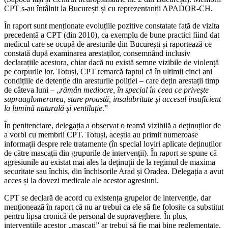
CPT s-au întâlnit la București și cu reprezentanții APADOR-CH.
În raport sunt menționate evoluțiile pozitive constatate față de vizita
precedentă a CPT (din 2010), ca exemplu de bune practici fiind dat
medicul care se ocupă de aresturile din București și raportează ce
constată după examinarea arestaților, consemnând inclusiv
declarațiile acestora, chiar dacă nu există semne vizibile de violență
pe corpurile lor. Totuși, CPT remarcă faptul că în ultimii cinci ani
condițiile de detenție din aresturile poliției – care dețin arestații timp
de câteva luni – „
rămân mediocre, în special în ceea ce privește
supraaglomerarea, stare proastă, insalubritate și accesul insuficient
la lumină naturală și ventilație
.”
În penitenciare, delegația a observat o teamă vizibilă a deținuților de
a vorbi cu membrii CPT. Totuși, aceștia au primit numeroase
informații despre rele tratamente (în special loviri aplicate deținuților
de către mascații din grupurile de intervenții). În raport se spune că
agresiunile au existat mai ales la deținuții de la regimul de maxima
securitate sau închis, din închisorile Arad și Oradea. Delegația a avut
acces și la dovezi medicale ale acestor agresiuni.
CPT se declară de acord cu existența grupelor de intervenție, dar
menționează în raport că nu ar trebui ca ele să fie folosite ca substitut
pentru lipsa cronică de personal de supraveghere. În plus,
intervențiile acestor „mascați” ar trebui să fie mai bine reglementate,