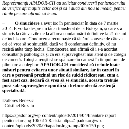
Reprezentanții APADOR-CH au solicitat conducerii penitenciarului
să verifice afirmațiile celor doi și să-i ducă din nou la medic, pentru
rănile pe care afirmă că le au.
–
O sinucidere
a avut loc în penitenciar în data de 7 martie
2014. E vorba despre un tânăr transferat de la Botoșani, și care s-a
sinucis la câteva zile de la aflarea condamnării definitive la 21 de ani
de închisoare. Conducerea recunoaște că tânărul spusese de câteva
ori că vrea să se sinucidă, dacă va fi condamnat definitiv, că nu
rezistă atâta timp închis. Conducerea mai afirmă că i s-a acordat
consultanță psihologică și că era supravegheat mai atent și de colegii
de cameră. Totuși a reușit să se spânzure în cameră în timpul orei de
plimbare a colegilor.
APADOR-CH consideră că trebuie luate
măsuri pentru evitarea unor situații similare, iar în cazuri în
care o persoană prezintă un risc de suicid ridicat sau, cum a
fost acest caz, declară că vrea să se sinucidă, aceasta trebuie
pusă sub supraveghere sporită și-i trebuie oferită asistență
specializată.
Dollores Benezic
Cristinel Buzatu
https://apador.org/wp-content/uploads/2014/04/finantare-raport-
penitenciare.jpg
106
615
Rasista
https://apador.org/wp-
content/uploads/2020/09/apador-logo-tmp-300x159.png