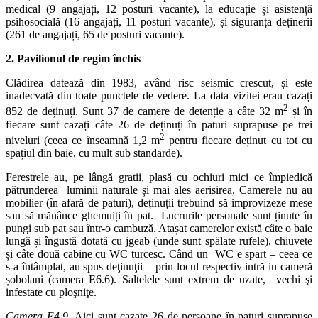
medical (9 angajați, 12 posturi vacante), la educație și asistență
psihosocială (16 angajați, 11 posturi vacante), și siguranța deținerii
(261 de angajați, 65 de posturi vacante).
2. Pavilionul de regim închis
Clădirea datează din 1983, având risc seismic crescut, și este
inadecvată din toate punctele de vedere. La data vizitei erau cazați
2
852 de deținuți. Sunt 37 de camere de detenție a câte 32 m
și în
fiecare sunt cazați câte 26 de deținuți în paturi suprapuse pe trei
2
niveluri (ceea ce înseamnă 1,2 m
pentru fiecare deținut cu tot cu
spațiul din baie, cu mult sub standarde).
Ferestrele au, pe lângă gratii, plasă cu ochiuri mici ce împiedică
pătrunderea luminii naturale și mai ales aerisirea. Camerele nu au
mobilier (în afară de paturi), deținuții trebuind să improvizeze mese
sau să mănânce ghemuiți în pat. Lucrurile personale sunt ținute în
pungi sub pat sau într-o cambuză. Atașat camerelor există câte o baie
lungă și îngustă dotată cu jgeab (unde sunt spălate rufele), chiuvete
și câte două cabine cu WC turcesc. Când un WC e spart – ceea ce
s-a întâmplat, au spus deţinuţii – prin locul respectiv intră in cameră
șobolani (camera E6.6). Saltelele sunt extrem de uzate, vechi şi
infestate cu ploşniţe.
Camera E4.9.
Aici sunt cazate 26 de persoane în paturi suprapuse