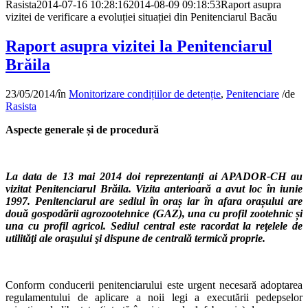
Rasista
2014-07-16 10:28:16
2014-08-09 09:18:53
Raport asupra
vizitei de verificare a evoluției situației din Penitenciarul Bacău
Raport asupra vizitei la Penitenciarul
Brăila
23/05/2014
/
în
Monitorizare condițiilor de detenție
,
Penitenciare
/
de
Rasista
Aspecte generale și de procedură
La data de 13 mai 2014 doi reprezentanți ai APADOR-CH au
vizitat Penitenciarul Brăila. Vizita anterioară a avut loc în iunie
1997. Penitenciarul are sediul în oraș iar în afara orașului are
două gospodării agrozootehnice (GAZ), una cu profil zootehnic și
una cu profil agricol. Sediul central este racordat la reţelele de
utilităţi ale oraşului şi dispune de centrală termică proprie.
Conform conducerii penitenciarului este urgent necesară adoptarea
regulamentului de aplicare a noii legi a executării pedepselor