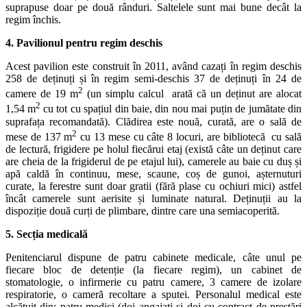
suprapuse doar pe două rânduri. Saltelele sunt mai bune decât la
regim închis.
4. Pavilionul pentru regim deschis
Acest pavilion este construit în 2011, având cazați în regim deschis
258 de deținuți și în regim semi-deschis 37 de deținuți în 24 de
2
camere de 19 m
(un simplu calcul arată că un deținut are alocat
2
1,54 m
cu tot cu spațiul din baie, din nou mai puțin de jumătate din
suprafața recomandată). Clădirea este nouă, curată, are o sală de
2
mese de 137 m
cu 13 mese cu câte 8 locuri, are bibliotecă cu sală
de lectură, frigidere pe holul fiecărui etaj (există câte un deținut care
are cheia de la frigiderul de pe etajul lui), camerele au baie cu duș și
apă caldă în continuu, mese, scaune, coș de gunoi, așternuturi
curate, la ferestre sunt doar gratii (fără plase cu ochiuri mici) astfel
încât camerele sunt aerisite și luminate natural. Deținuții au la
dispoziție două curți de plimbare, dintre care una semiacoperită.
5. Secția medicală
Penitenciarul dispune de patru cabinete medicale, câte unul pe
fiecare bloc de detenție (la fiecare regim), un cabinet de
stomatologie, o infirmerie cu patru camere, 3 camere de izolare
respiratorie, o cameră recoltare a sputei. Personalul medical este
alcătuit din: patru medici (doi angajați și doi cu contract de prestări