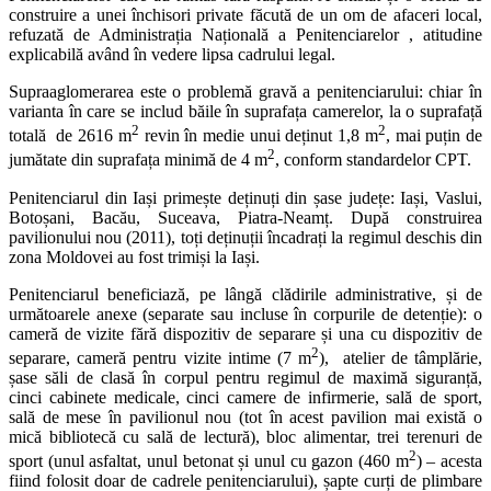
construire a unei închisori private făcută de un om de afaceri local,
refuzată de Administrația Națională a Penitenciarelor , atitudine
explicabilă având în vedere lipsa cadrului legal.
Supraaglomerarea este o problemă gravă a penitenciarului: chiar în
varianta în care se includ băile în suprafața camerelor, la o suprafață
2
2
totală de 2616 m
revin în medie unui deținut 1,8 m
, mai puțin de
2
jumătate din suprafața minimă de 4 m
, conform standardelor CPT.
Penitenciarul din Iași primește deținuți din șase județe: Iași, Vaslui,
Botoșani, Bacău, Suceava, Piatra-Neamț. După construirea
pavilionului nou (2011), toți deținuții încadrați la regimul deschis din
zona Moldovei au fost trimiși la Iași.
Penitenciarul beneficiază, pe lângă clădirile administrative, și de
următoarele anexe (separate sau incluse în corpurile de detenție): o
cameră de vizite fără dispozitiv de separare și una cu dispozitiv de
2
separare, cameră pentru vizite intime (7 m
), atelier de tâmplărie,
șase săli de clasă în corpul pentru regimul de maximă siguranță,
cinci cabinete medicale, cinci camere de infirmerie, sală de sport,
sală de mese în pavilionul nou (tot în acest pavilion mai există o
mică bibliotecă cu sală de lectură), bloc alimentar, trei terenuri de
2
sport (unul asfaltat, unul betonat și unul cu gazon (460 m
) – acesta
fiind folosit doar de cadrele penitenciarului), șapte curți de plimbare