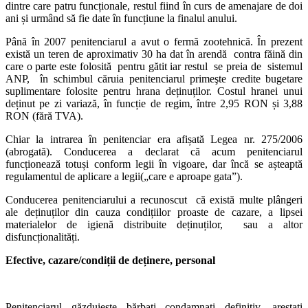
dintre care patru funcționale, restul fiind în curs de amenajare de doi
ani și urmând să fie date în funcțiune la finalul anului.
Până în 2007 penitenciarul a avut o fermă zootehnică. În prezent
există un teren de aproximativ 30 ha dat în arendă contra făină din
care o parte este folosită pentru gătit iar restul se preia de sistemul
ANP, în schimbul căruia penitenciarul primeşte credite bugetare
suplimentare folosite pentru hrana deținuților. Costul hranei unui
deținut pe zi variază, în funcție de regim, între 2,95 RON și 3,88
RON (fără TVA).
Chiar la intrarea în penitenciar era afișată Legea nr. 275/2006
(abrogată). Conducerea a declarat că acum penitenciarul
funcționează totuși conform legii în vigoare, dar încă se așteaptă
regulamentul de aplicare a legii(„care e aproape gata”).
Conducerea penitenciarului a recunoscut că există multe plângeri
ale deținuților din cauza condițiilor proaste de cazare, a lipsei
materialelor de igienă distribuite deținuților, sau a altor
disfuncționalități.
Efective, cazare/condiții de deținere, personal
Penitenciarul găzduiește bărbați condamnați definitiv, arestați