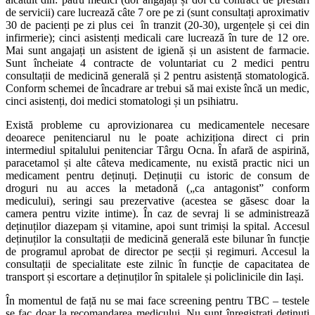
de servicii) care lucrează câte 7 ore pe zi (sunt consultați aproximativ
30 de pacienți pe zi plus cei în tranzit (20-30), urgențele și cei din
infirmerie); cinci asistenți medicali care lucrează în ture de 12 ore.
Mai sunt angajați un asistent de igienă și un asistent de farmacie.
Sunt încheiate 4 contracte de voluntariat cu 2 medici pentru
consultații de medicină generală și 2 pentru asistență stomatologică.
Conform schemei de încadrare ar trebui să mai existe încă un medic,
cinci asistenți, doi medici stomatologi și un psihiatru.
Există probleme cu aprovizionarea cu medicamentele necesare
deoarece penitenciarul nu le poate achiziționa direct ci prin
intermediul spitalului penitenciar Târgu Ocna. În afară de aspirină,
paracetamol și alte câteva medicamente, nu există practic nici un
medicament pentru deținuți. Deținuții cu istoric de consum de
droguri nu au acces la metadonă („ca antagonist” conform
medicului), seringi sau prezervative (acestea se găsesc doar la
camera pentru vizite intime). În caz de sevraj li se administrează
deținuților diazepam și vitamine, apoi sunt trimiși la spital. Accesul
deținuților la consultații de medicină generală este bilunar în funcție
de programul aprobat de director pe secții și regimuri. Accesul la
consultații de specialitate este zilnic în funcție de capacitatea de
transport și escortare a deținuților în spitalele și policlinicile din Iași.
În momentul de față nu se mai face screening pentru TBC – testele
se fac doar la recomandarea medicului. Nu sunt înregistrați deținuți