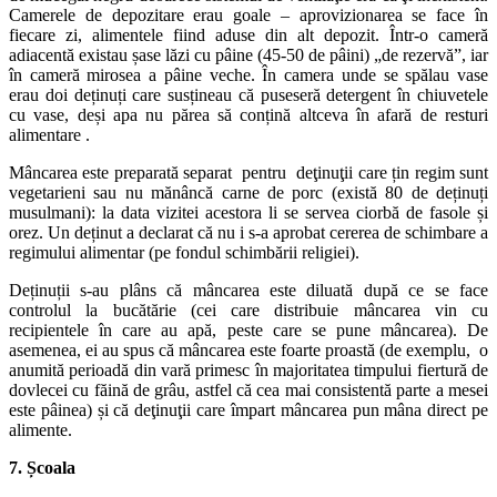
Camerele de depozitare erau goale – aprovizionarea se face în
fiecare zi, alimentele fiind aduse din alt depozit. Într-o cameră
adiacentă existau șase lăzi cu pâine (45-50 de pâini) „de rezervă”, iar
în cameră mirosea a pâine veche. În camera unde se spălau vase
erau doi deținuți care susțineau că puseseră detergent în chiuvetele
cu vase, deși apa nu părea să conțină altceva în afară de resturi
alimentare .
Mâncarea este preparată separat pentru deţinuţii care țin regim sunt
vegetarieni sau nu mănâncă carne de porc (există 80 de deținuți
musulmani): la data vizitei acestora li se servea ciorbă de fasole și
orez. Un deținut a declarat că nu i s-a aprobat cererea de schimbare a
regimului alimentar (pe fondul schimbării religiei).
Deținuții s-au plâns că mâncarea este diluată după ce se face
controlul la bucătărie (cei care distribuie mâncarea vin cu
recipientele în care au apă, peste care se pune mâncarea). De
asemenea, ei au spus că mâncarea este foarte proastă (de exemplu, o
anumită perioadă din vară primesc în majoritatea timpului fiertură de
dovlecei cu făină de grâu, astfel că cea mai consistentă parte a mesei
este pâinea) și că deţinuţii care împart mâncarea pun mâna direct pe
alimente.
7. Școala