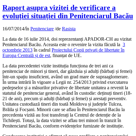
Raport asupra vizitei de verificare a
evoluției situației din Penitenciarul Bacău
16/07/2014
/
în
Penitenciare
/
de
Rasista
La data de 16 iulie 2014, doi reprezentanți APADOR-CH au vizitat
Penitenciarul Bacău. Aceasta este o revenire la vizita făcută la
3
octombrie 2013
în cadrul
Proiectului Copii privați de libertate în
Europa Centrală și de est
, finanțat de UE.
La data precedentei vizite instituția funcționa de trei ani ca
penitenciar de minori și tineri, dar găzduia și adulți (bărbați și femei)
într-un spațiu insuficient, având un grad mare de supraaglomerare.
În urma intrării în vigoare a Legii nr. 254/2013 privind executarea
pedepselor și a măsurilor privative de libertate unitatea a revenit la
statutul de penitenciar general, având în custodie: deținuți tineri (18-
21 de ani), precum și adulți (bărbați și femei) și arestați preventiv.
Unitatea custodiază tineri din toată Moldova și județele Tulcea,
Brăila și Focșani. Minorii care se aflau în Penitenciarul Bacău la
precedenta vizită au fost transferați la Centrul de detenție de la
Tichilești. Totuși, la data vizitei se aflau trei minori în tranzit în
Penitenciarul Bacău, conform evidențelor furnizate de instituție.