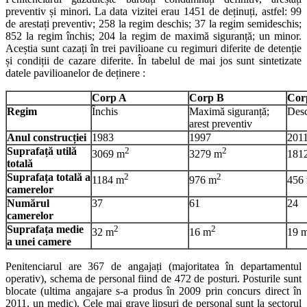
preventiv și minori. La data vizitei erau 1451 de deținuți, astfel: 99
de arestați preventiv; 258 la regim deschis; 37 la regim semideschis;
852 la regim închis; 204 la regim de maximă siguranță; un minor.
Aceștia sunt cazați în trei pavilioane cu regimuri diferite de detenție
și condiții de cazare diferite. În tabelul de mai jos sunt sintetizate
datele pavilioanelor de deținere :
Corp A
Corp B
Cor
Regim
Închis
Maximă siguranță;
Desc
arest preventiv
Anul construcției
1983
1997
201
Suprafață utilă
2
2
3069 m
3279 m
181
totală
Suprafața totală a
2
2
1184 m
976 m
456
camerelor
Numărul
37
61
24
camerelor
Suprafața medie
2
2
32 m
16 m
19 
a unei camere
Penitenciarul are 367 de angajați (majoritatea în departamentul
operativ), schema de personal fiind de 472 de posturi. Posturile sunt
blocate (ultima angajare s-a produs în 2009 prin concurs direct în
2011, un medic). Cele mai grave lipsuri de personal sunt la sectorul