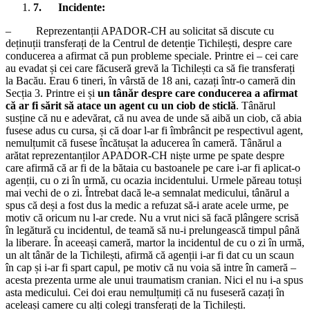
7.
Incidente:
– Reprezentanții APADOR-CH au solicitat să discute cu
deținuții transferați de la Centrul de detenție Tichilești, despre care
conducerea a afirmat că pun probleme speciale. Printre ei – cei care
au evadat și cei care făcuseră grevă la Tichilești ca să fie transferați
la Bacău. Erau 6 tineri, în vârstă de 18 ani, cazați într-o cameră din
Secția 3. Printre ei și
un tânăr despre care conducerea a afirmat
că ar fi sărit să atace un agent cu un ciob de sticlă
. Tânărul
susține că nu e adevărat, că nu avea de unde să aibă un ciob, că abia
fusese adus cu cursa, și că doar l-ar fi îmbrâncit pe respectivul agent,
nemulțumit că fusese încătușat la aducerea în cameră. Tânărul a
arătat reprezentanților APADOR-CH niște urme pe spate despre
care afirmă că ar fi de la bătaia cu bastoanele pe care i-ar fi aplicat-o
agenții, cu o zi în urmă, cu ocazia incidentului. Urmele păreau totuși
mai vechi de o zi. Întrebat dacă le-a semnalat medicului, tânărul a
spus că deși a fost dus la medic a refuzat să-i arate acele urme, pe
motiv că oricum nu l-ar crede. Nu a vrut nici să facă plângere scrisă
în legătură cu incidentul, de teamă să nu-i prelungească timpul până
la liberare. În aceeași cameră, martor la incidentul de cu o zi în urmă,
un alt tânăr de la Tichilești, afirmă că agenții i-ar fi dat cu un scaun
în cap și i-ar fi spart capul, pe motiv că nu voia să intre în cameră –
acesta prezenta urme ale unui traumatism cranian. Nici el nu i-a spus
asta medicului. Cei doi erau nemulțumiți că nu fuseseră cazați în
aceleași camere cu alți colegi transferați de la Tichilești.