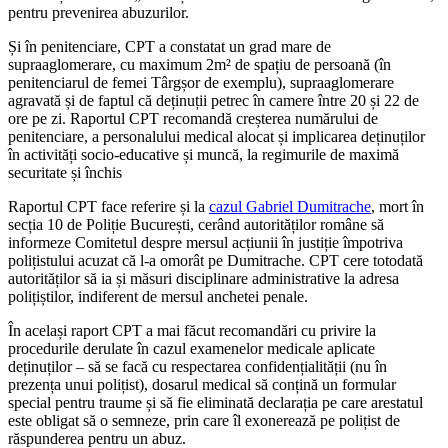
pentru prevenirea abuzurilor.
Și în penitenciare, CPT a constatat un grad mare de
supraaglomerare, cu maximum 2m² de spațiu de persoană (în
penitenciarul de femei Târgșor de exemplu), supraaglomerare
agravată și de faptul că deținuții petrec în camere între 20 și 22 de
ore pe zi. Raportul CPT recomandă creșterea numărului de
penitenciare, a personalului medical alocat și implicarea deținuților
în activități socio-educative și muncă, la regimurile de maximă
securitate și închis
Raportul CPT face referire și la
cazul Gabriel Dumitrache
, mort în
secția 10 de Poliție București, cerând autorităților române să
informeze Comitetul despre mersul acțiunii în justiție împotriva
polițistului acuzat că l-a omorât pe Dumitrache. CPT cere totodată
autorităților să ia și măsuri disciplinare administrative la adresa
polițiștilor, indiferent de mersul anchetei penale.
În același raport CPT a mai făcut recomandări cu privire la
procedurile derulate în cazul examenelor medicale aplicate
deținuților – să se facă cu respectarea confidențialității (nu în
prezența unui polițist), dosarul medical să conțină un formular
special pentru traume și să fie eliminată declarația pe care arestatul
este obligat să o semneze, prin care îl exonerează pe polițist de
răspunderea pentru un abuz.