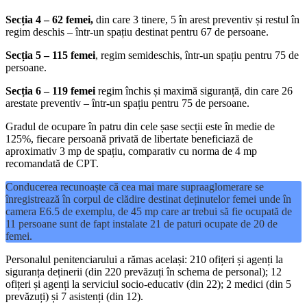
Secția 4 – 62 femei,
din care 3 tinere, 5 în arest preventiv și restul în
regim deschis – într-un spațiu destinat pentru 67 de persoane.
Secția 5 – 115 femei
, regim semideschis, într-un spațiu pentru 75 de
persoane.
Secția 6 – 119 femei
regim închis și maximă siguranță, din care 26
arestate preventiv – într-un spațiu pentru 75 de persoane.
Gradul de ocupare în patru din cele șase secții este în medie de
125%, fiecare persoană privată de libertate beneficiază de
aproximativ 3 mp de spațiu, comparativ cu norma de 4 mp
recomandată de CPT.
Conducerea recunoaște că cea mai mare supraaglomerare se
înregistrează în corpul de clădire destinat deținutelor femei unde în
camera E6.5 de exemplu, de 45 mp care ar trebui să fie ocupată de
11 persoane sunt de fapt instalate 21 de paturi ocupate de 20 de
femei.
Personalul penitenciarului a rămas același: 210 ofițeri și agenți la
siguranța deținerii (din 220 prevăzuți în schema de personal); 12
ofițeri și agenți la serviciul socio-educativ (din 22); 2 medici (din 5
prevăzuți) și 7 asistenți (din 12).