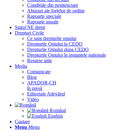
Condițiile din penitenciare
Abuzuri ale forțelor de ordine
Rapoarte speciale
Rapoarte anuale
Statul NE drept
Drepturi Civile
Ce sunt drepturile omului
Drepturile Omului la CEDO
Drepturile Omului dupa CEDO
Drepturile Omului în instantele nationale
Resurse utile
Media
Comunicate
Blog
APADOR-CH
în presă
Editoriale Adevărul
Video
Română
English
Cautare
Menu
Menu