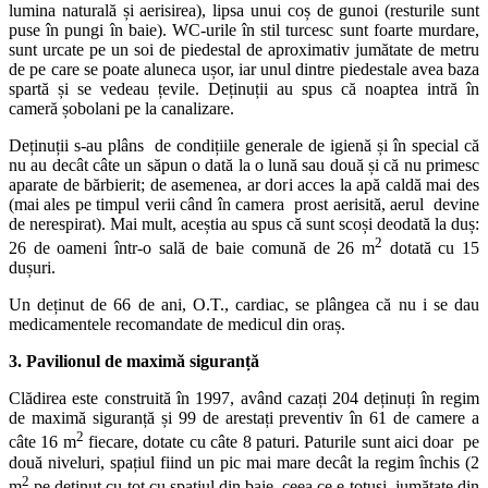
lumina naturală și aerisirea), lipsa unui coș de gunoi (resturile sunt
puse în pungi în baie). WC-urile în stil turcesc sunt foarte murdare,
sunt urcate pe un soi de piedestal de aproximativ jumătate de metru
de pe care se poate aluneca ușor, iar unul dintre piedestale avea baza
spartă și se vedeau țevile. Deținuții au spus că noaptea intră în
cameră șobolani pe la canalizare.
Deținuții s-au plâns de condițiile generale de igienă și în special că
nu au decât câte un săpun o dată la o lună sau două și că nu primesc
aparate de bărbierit; de asemenea, ar dori acces la apă caldă mai des
(mai ales pe timpul verii când în camera prost aerisită, aerul devine
de nerespirat). Mai mult, aceștia au spus că sunt scoși deodată la duș:
2
26 de oameni într-o sală de baie comună de 26 m
dotată cu 15
dușuri.
Un deținut de 66 de ani, O.T., cardiac, se plângea că nu i se dau
medicamentele recomandate de medicul din oraș.
3. Pavilionul de maximă siguranță
Clădirea este construită în 1997, având cazați 204 deținuți în regim
de maximă siguranță și 99 de arestați preventiv în 61 de camere a
2
câte 16 m
fiecare, dotate cu câte 8 paturi. Paturile sunt aici doar pe
două niveluri, spațiul fiind un pic mai mare decât la regim închis (2
2
m
pe deținut cu tot cu spațiul din baie, ceea ce e totuși jumătate din