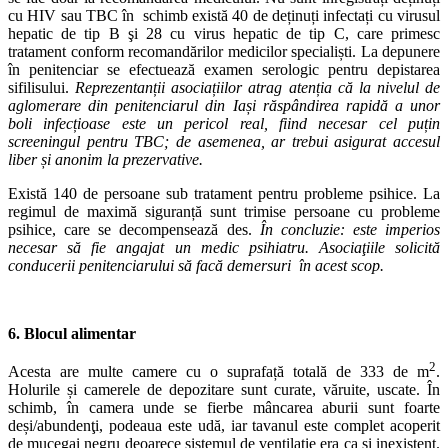
cu HIV sau TBC în schimb există 40 de deținuți infectați cu virusul
hepatic de tip B şi 28 cu virus hepatic de tip C, care primesc
tratament conform recomandărilor medicilor specialiști. La depunere
în penitenciar se efectuează examen serologic pentru depistarea
sifilisului.
Reprezentanții asociațiilor atrag atenția că la nivelul de
aglomerare din penitenciarul din Iași răspândirea rapidă a unor
boli infecțioase este un pericol real, fiind necesar cel puțin
screeningul pentru TBC; de asemenea, ar trebui asigurat accesul
liber și anonim la prezervative.
Există 140 de persoane sub tratament pentru probleme psihice. La
regimul de maximă siguranță sunt trimise persoane cu probleme
psihice, care se decompensează des.
În concluzie: este imperios
necesar să fie angajat un medic psihiatru. Asociaţiile solicită
conducerii penitenciarului să facă demersuri în acest scop.
6. Blocul alimentar
2
Acesta are multe camere cu o suprafață totală de 333 de m
.
Holurile și camerele de depozitare sunt curate, văruite, uscate. În
schimb, în camera unde se fierbe mâncarea aburii sunt foarte
deși/abundenţi, podeaua este udă, iar tavanul este complet acoperit
de mucegai negru deoarece sistemul de ventilaţie era ca şi inexistent.