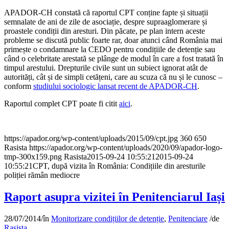
APADOR-CH constată că raportul CPT conține fapte și situații
semnalate de ani de zile de asociație, despre supraaglomerare și
proastele condiții din aresturi. Din păcate, pe plan intern aceste
probleme se discută public foarte rar, doar atunci când România mai
primește o condamnare la CEDO pentru condițiile de detenție sau
când o celebritate arestată se plânge de modul în care a fost tratată în
timpul arestului. Drepturile civile sunt un subiect ignorat atât de
autorități, cât și de simpli cetățeni, care au scuza că nu și le cunosc –
conform
studiului sociologic lansat recent de APADOR-CH
.
Raportul complet CPT poate fi citit
aici
.
https://apador.org/wp-content/uploads/2015/09/cpt.jpg
360
650
Rasista
https://apador.org/wp-content/uploads/2020/09/apador-logo-
tmp-300x159.png
Rasista
2015-09-24 10:55:21
2015-09-24
10:55:21
CPT, după vizita în România: Condițiile din aresturile
poliției rămân mediocre
Raport asupra vizitei în Penitenciarul Iași
28/07/2014
/
în
Monitorizare condițiilor de detenție
,
Penitenciare
/
de
Rasista