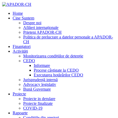
Home
Cine Suntem
Despre noi
Afilieri internaționale
Prieteni APADOR-CH
Politica de prelucrare a datelor personale a APADOR-
CH
Finanțatori
Activități
Monitorizarea condițiilor de detenție
CEDO
Informare
Procese câștigate la CEDO
Executarea hotărârilor CEDO
Jurisprudență internă
Advocacy legislativ
Bună Guvernare
Proiecte
Proiecte in derulare
Proiecte finalizate
COVID-19
Rapoarte
Condițiile din aresturi