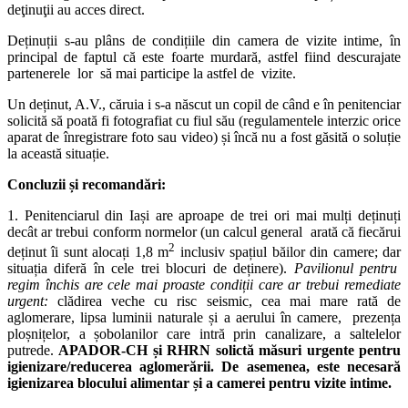
deţinuţii au acces direct.
Deținuții s-au plâns de condițiile din camera de vizite intime, în
principal de faptul că este foarte murdară, astfel fiind descurajate
partenerele lor să mai participe la astfel de vizite.
Un deținut, A.V., căruia i s-a născut un copil de când e în penitenciar
solicită să poată fi fotografiat cu fiul său (regulamentele interzic orice
aparat de înregistrare foto sau video) și încă nu a fost găsită o soluție
la această situație.
Concluzii și recomandări:
1. Penitenciarul din Iași are aproape de trei ori mai mulți deținuți
decât ar trebui conform normelor (un calcul general arată că fiecărui
2
deținut îi sunt alocați 1,8 m
inclusiv spațiul băilor din camere; dar
situația diferă în cele trei blocuri de deținere).
Pavilionul pentru
regim închis are cele mai proaste condiții care ar trebui remediate
urgent:
clădirea veche cu risc seismic, cea mai mare rată de
aglomerare, lipsa luminii naturale și a aerului în camere, prezența
ploșnițelor, a șobolanilor care intră prin canalizare, a saltelelor
putrede.
APADOR-CH și RHRN solictă măsuri urgente pentru
igienizare/reducerea aglomerării. De asemenea, este necesară
igienizarea blocului alimentar și a camerei pentru vizite intime.