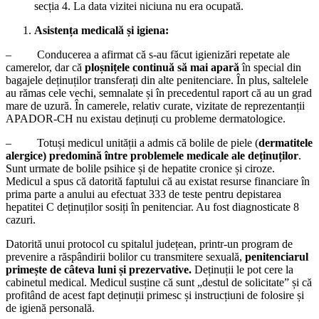
secția 4. La data vizitei niciuna nu era ocupată.
Asistența medicală și igiena:
– Conducerea a afirmat că s-au făcut igienizări repetate ale
camerelor, dar că
ploșnițele continuă să mai apară
în special din
bagajele deținuților transferați din alte penitenciare. În plus, saltelele
au rămas cele vechi, semnalate și în precedentul raport că au un grad
mare de uzură. În camerele, relativ curate, vizitate de reprezentanții
APADOR-CH nu existau deținuți cu probleme dermatologice.
– Totuși medicul unității a admis că bolile de piele (
dermatitele
alergice) predomină între problemele medicale ale deținuților
.
Sunt urmate de bolile psihice și de hepatite cronice și ciroze.
Medicul a spus că datorită faptului că au existat resurse financiare în
prima parte a anului au efectuat 333 de teste pentru depistarea
hepatitei C deținuților sosiți în penitenciar. Au fost diagnosticate 8
cazuri.
Datorită unui protocol cu spitalul județean, printr-un program de
prevenire a răspândirii bolilor cu transmitere sexuală,
penitenciarul
primește de câteva luni și prezervative.
Deținuții le pot cere la
cabinetul medical. Medicul susține că sunt „destul de solicitate” și că
profitând de acest fapt deținuții primesc și instrucțiuni de folosire și
de igienă personală.