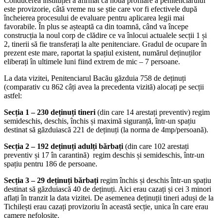
Conducerea instituției a afirmat că noua profilare a penitenciarului
este provizorie, câtă vreme nu se știe care vor fi efectivele după
încheierea procesului de evaluare pentru aplicarea legii mai
favorabile. În plus se așteaptă ca din toamnă, când va începe
construcția la noul corp de clădire ce va înlocui actualele secții 1 și
2, tinerii să fie transferați la alte penitenciare. Gradul de ocupare în
prezent este mare, raportat la spațiul existent, numărul deținuților
eliberați în ultimele luni fiind extrem de mic – 7 persoane.
La data vizitei, Penitenciarul Bacău găzduia 758 de deținuți
(comparativ cu 862 câți avea la precedenta vizită) alocați pe secții
astfel:
Secția 1 – 230 deținuți tineri
(din care 14 arestați preventiv) regim
semideschis, deschis, închis și maximă siguranță, într-un spațiu
destinat să găzduiască 221 de deținuți (la norma de 4mp/persoană).
Secția 2 – 192 deținuți adulți bărbați
(din care 102 arestați
preventiv și 17 în carantină) regim deschis și semideschis, într-un
spațiu pentru 186 de persoane.
Secția 3 – 29 deținuți bărbați
regim închis și deschis într-un spațiu
destinat să găzduiască 40 de deținuți. Aici erau cazați și cei 3 minori
aflați în tranzit la data vizitei. De asemenea deținuții tineri aduși de la
Tichilești erau cazați provizoriu în această secție, unica în care erau
camere nefolosite.