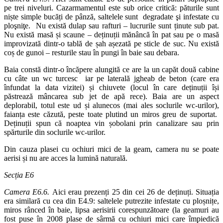
pe trei niveluri. Cazarmamentul este sub orice critică: păturile sunt
niște simple bucăți de pânză, saltelele sunt degradate şi infestate cu
ploşniţe. Nu există dulap sau rafturi – lucrurile sunt ținute sub pat.
Nu există masă și scaune – deținuții mănâncă în pat sau pe o masă
improvizată dintr-o tablă de șah așezată pe sticle de suc. Nu există
coș de gunoi – resturile stau în pungi în baie sau debara.
Baia constă dintr-o încăpere alungită ce are la un capăt două cabine
cu câte un wc turcesc iar pe laterală jgheab de beton (care era
înfundat la data vizitei) și chiuvete (locul în care deținuții își
păstrează mâncarea sub jet de apă rece). Baia are un aspect
deplorabil, totul este ud și alunecos (mai ales soclurile wc-urilor),
faianța este căzută, peste toate plutind un miros greu de suportat.
Deținuții spun că noaptea vin șobolani prin canalizare sau prin
spărturile din soclurile wc-urilor.
Din cauza plasei cu ochiuri mici de la geam, camera nu se poate
aerisi și nu are acces la lumină naturală.
Secția E6
Camera E6.6.
Aici erau prezenți 25 din cei 26 de deținuți. Situația
era similară cu cea din E4.9: saltelele putrezite infestate cu ploșnițe,
miros rânced în baie, lipsa aerisirii corespunzătoare (la geamuri au
fost puse în 2008 plase de sârmă cu ochiuri mici care împiedică