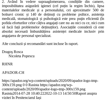
2. Având în vedere supraaglomerarea, condițiile din camere,
imposibilitatea asigurării igienei (cel puțin la regim închis), lipsa
materialelor medicale și a personalului, cei aproximativ 500 de
bolnavi cronic și 140 de deținuți cu probleme psihice, asistența
medicală, stomatologică și psihologică este prea puţin eficientă (în
pofida eforturilor celor câțiva angajați care nu au nici cu ce, nici cum
să facă față problemelor deținuților). Asociațiile consideră că este
absolut necesară îmbunătățirea asistenței medicale inclusiv prin
angajarea de personal specializat.
Alte concluzii și recomandări sunt incluse în raport.
Dragoş Rosca
Nicoleta Popescu
RHNR
APADOR-CH
https://apador.org/wp-content/uploads/2020/09/apador-logo-tmp-
300x159.png
0
0
Rasista
https://apador.org/wp-
content/uploads/2020/09/apador-logo-tmp-300x159.png
Rasista
2014-07-28 10:40:22
2022-10-13 14:50:50
Raport asupra
vizitei în Penitenciarul Iași