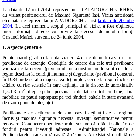
La data de 12 mai 2014, reprezentanți ai APADOR-CH și RHRN
au vizitat penitenciarul de Maximă Siguranță Iași. Vizita anterioară
efectuată de reprezentanții APADOR-CH a fost
la data de 20 iulie
2004
. La acel moment, scopul principal al vizitei a fost obținerea
unor informații directe cu privire la decesul deținutului Ionuț-
Cristinel Maftei, survenit pe 24 iunie 2004.
1. Aspecte generale
Penitenciarul găzduia la data vizitei 1451 de deținuți cazați în trei
pavilioane de detenție. Condițiile de cazare din cele trei pavilioane
variază de la decent (pavilionul nou-construit unde sunt cei de la
regim deschis) la condiţii inumane şi degradante (pavilionul construit
în 1983 unde se află majoritatea deținuților, cei de la regim închis: o
clădire cu risc seismic în care deținuții au la dispoziție aproximativ
2
1,2-1,3 m
drept spațiu personal calculat cu tot cu baie, fără
mobilier, cu paturi suprapuse pe trei rânduri, saltele în stare avansată
de uzură pline de ploșnițe).
Pavilioanele de deținere unde sunt cazați deținuții de la regimul
închis și maximă siguranță necesită investiții semnificative pentru
renovare. Conducerea penitenciarului susține că a făcut solicitări de
fonduri pentru investiții adresate Administrației Naționale a
Penitenciarelor care au rămas fără răspuns. A existat și o ofertă de