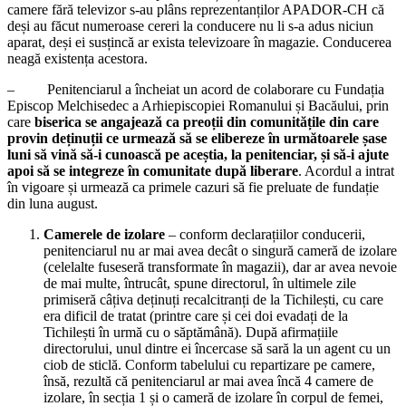
camere fără televizor s-au plâns reprezentanților APADOR-CH că
deși au făcut numeroase cereri la conducere nu li s-a adus niciun
aparat, deși ei susțincă ar exista televizoare în magazie. Conducerea
neagă existența acestora.
– Penitenciarul a încheiat un acord de colaborare cu Fundația
Episcop Melchisedec a Arhiepiscopiei Romanului și Bacăului, prin
care
biserica se angajează ca preoții din comunitățile din care
provin deținuții ce urmează să se elibereze în următoarele șase
luni să vină să-i cunoască pe aceștia, la penitenciar, și să-i ajute
apoi să se integreze în comunitate după liberare
. Acordul a intrat
în vigoare și urmează ca primele cazuri să fie preluate de fundație
din luna august.
Camerele de izolare
– conform declarațiilor conducerii,
penitenciarul nu ar mai avea decât o singură cameră de izolare
(celelalte fuseseră transformate în magazii), dar ar avea nevoie
de mai multe, întrucât, spune directorul, în ultimele zile
primiseră câțiva deținuți recalcitranți de la Tichilești, cu care
era dificil de tratat (printre care și cei doi evadați de la
Tichilești în urmă cu o săptămână). După afirmațiile
directorului, unul dintre ei încercase să sară la un agent cu un
ciob de sticlă. Conform tabelului cu repartizare pe camere,
însă, rezultă că penitenciarul ar mai avea încă 4 camere de
izolare, în secția 1 și o cameră de izolare în corpul de femei,