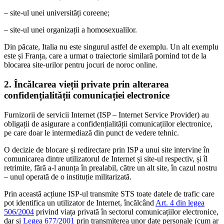
– site-ul unei universități coreene;
– site-ul unei organizații a homosexualilor.
Din păcate, Italia nu este singurul astfel de exemplu. Un alt exemplu
este și Franța, care a urmat o traiectorie similară pornind tot de la
blocarea site-urilor pentru jocuri de noroc online.
2. Încălcarea vieții private prin alterarea
confidențialității comunicației electronice
Furnizorii de servicii Internet (ISP – Internet Service Provider) au
obligații de asigurare a confidențialității comunicațiilor electronice,
pe care doar le intermediază din punct de vedere tehnic.
O decizie de blocare și redirectare prin ISP a unui site intervine în
comunicarea dintre utilizatorul de Internet și site-ul respectiv, și îl
retrimite, fără a-l anunța în prealabil, către un alt site, în cazul nostru
– unul operată de o instituție militarizată.
Prin această acțiune ISP-ul transmite STS toate datele de trafic care
pot identifica un utilizator de Internet, încălcând
Art. 4 din legea
506/2004
privind viața privată în sectorul comunicațiilor electronice,
dar și
Legea 677/2001
prin transmiterea unor date personale (cum ar