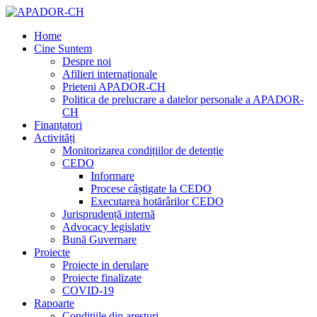
Home
Cine Suntem
Despre noi
Afilieri internaționale
Prieteni APADOR-CH
Politica de prelucrare a datelor personale a APADOR-
CH
Finanțatori
Activități
Monitorizarea condițiilor de detenție
CEDO
Informare
Procese câștigate la CEDO
Executarea hotărârilor CEDO
Jurisprudență internă
Advocacy legislativ
Bună Guvernare
Proiecte
Proiecte in derulare
Proiecte finalizate
COVID-19
Rapoarte
Condițiile din aresturi