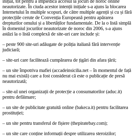
inițial, tot pentru a împiedica accesul la jocuri de noroc online
neautorizate. În ciuda acestor intenții inițiale s-a ajuns la blocarea
Internetului în multiple scopuri, de către multiple agenții și cu și fără
protecțiile cerute de Convenția Europeană pentru apărarea
drepturilor omului și a libertăților fundamentale. De la o listă simplă
în domeniul jocurilor neautorizate de noroc din 2006, s-a ajuns
astăzi la o listă complexă de site-uri care include și:
– peste 900 site-uri adăugate de poliția italiană fără intervenție
judiciară;
– site-uri care facilitează cumpărarea de țigări din afara țării;
– un site împotriva mafiei (accadeinsicilia.net – în momentul de față
nu mai există) care a fost considerat că este o publicație de presă
neautorizată;
– site-ul unei organizații de protecție a consumatorilor (aduc.it)
pentru defăimare;
– un site de publicitate gratuită online (bakeca.it) pentru facilitarea
prostituției;
– un site pentru transferul de fișiere (thepiratebay.com);
– un site care conține informații despre utilizarea steroizilor;