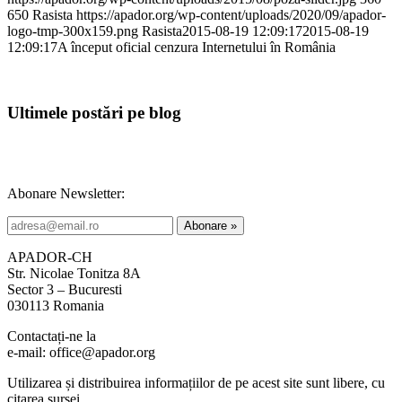
650
Rasista
https://apador.org/wp-content/uploads/2020/09/apador-
logo-tmp-300x159.png
Rasista
2015-08-19 12:09:17
2015-08-19
12:09:17
A început oficial cenzura Internetului în România
Ultimele postări pe blog
Abonare Newsletter:
APADOR-CH
Str. Nicolae Tonitza 8A
Sector 3 – Bucuresti
030113 Romania
Contactați-ne la
e-mail: office@apador.org
Utilizarea și distribuirea informațiilor de pe acest site sunt libere, cu
citarea sursei.