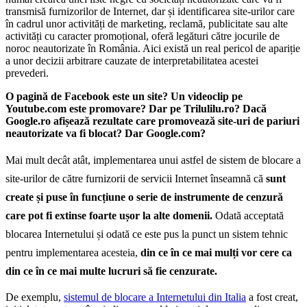
transmisă furnizorilor de Internet, dar și identificarea site-urilor care
în cadrul unor activități de marketing, reclamă, publicitate sau alte
activități cu caracter promoțional, oferă legături către jocurile de
noroc neautorizate în România. Aici există un real pericol de apariție
a unor decizii arbitrare cauzate de interpretabilitatea acestei
prevederi.
O pagină de Facebook este un site? Un videoclip pe
Youtube.com este promovare? Dar pe Trilulilu.ro? Dacă
Google.ro afișează rezultate care promovează site-uri de pariuri
neautorizate va fi blocat? Dar Google.com?
Mai mult decât atât, implementarea unui astfel de sistem de blocare a
site-urilor de către furnizorii de servicii Internet înseamnă că
sunt
create și puse în funcțiune o serie de instrumente de cenzură
care pot fi extinse foarte ușor la alte domenii.
Odată acceptată
blocarea Internetului și odată ce este pus la punct un sistem tehnic
pentru implementarea acesteia,
din ce în ce mai mulți vor cere ca
din ce în ce mai multe lucruri să fie cenzurate.
De exemplu,
sistemul de blocare a Internetului din Italia
a fost creat,