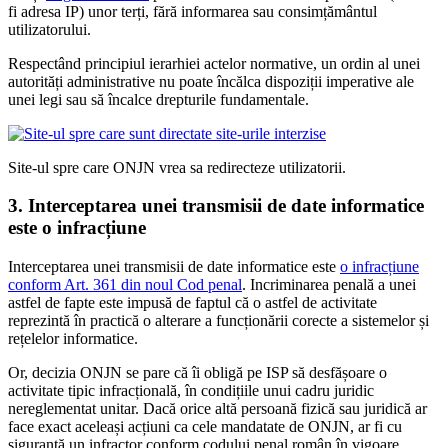
fi adresa IP) unor terți, fără informarea sau consimțământul
utilizatorului.
Respectând principiul ierarhiei actelor normative, un ordin al unei
autorități administrative nu poate încălca dispoziții imperative ale
unei legi sau să încalce drepturile fundamentale.
Site-ul spre care ONJN vrea sa redirecteze utilizatorii.
3. Interceptarea unei transmisii de date informatice
este o infracțiune
Interceptarea unei transmisii de date informatice este
o infracțiune
conform Art. 361 din noul Cod penal
. Incriminarea penală a unei
astfel de fapte este impusă de faptul că o astfel de activitate
reprezintă în practică o alterare a funcționării corecte a sistemelor și
rețelelor informatice.
Or, decizia ONJN se pare că îi obligă pe ISP să desfășoare o
activitate tipic infracțională, în condițiile unui cadru juridic
nereglementat unitar. Dacă orice altă persoană fizică sau juridică ar
face exact aceleași acțiuni ca cele mandatate de ONJN, ar fi cu
siguranță un infractor conform codului penal român în vigoare.