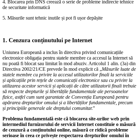
4. Blocarea prin DNS creează o serie de probleme indirecte tehnice
de securitate informatică
5. Măsurile sunt tehnic inutile și pot fi ușor depășite
1. Cenzura conținutului pe Internet
Uniunea Europeană a inclus în directiva privind comunicațiile
electronice obligația pentru statele membre ca accesul la Internet să
nu poată fi blocat sau limitat în mod abuziv. Articolul 1 alin. (3a) din
Directiva 2002/21/CE prevede în mod explicit că „
Măsurile luate de
statele membre cu privire la accesul utilizatorilor finali la serviciile
și aplicațiile prin rețele de comunicații electronice sau cu privire la
utilizarea acestor servicii și aplicații de către utilizatorii finali trebuie
să respecte drepturile și libertățile fundamentale ale persoanelor
fizice, astfel cum sunt garantate de Convenția Europeană pentru
apărarea drepturilor omului și a libertăților fundamentale, precum
și principiile generale ale dreptului comunitar.
”
Problema fundamentală este că blocarea site-urilor web prin
intermediul furnizorului de servicii Internet constituie o măsură
de cenzură a conținutului online, măsură ce ridică probleme
serioase în ceea ce privește respectarea drepturilor omului în