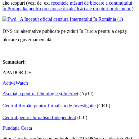
alte scopuri (vezi de ex.
recentele măsuri de blocare a conținutului
în Portugalia pentru presupuse încalcălcări ale drepturilor de autor
).
DNS-uri alternative publicate pe ziduri în Turcia pentru a depăși
blocarea guvernamentală.
Semnatari:
APADOR-CH
ActiveWatch
Asociația pentru Tehnologie și Internet
(ApTI) –
Centrul Român pentru Jurnalism de Investigație
(CRJI)
Centrul pentru Jurnalism Independent
(CJI)
Fundația Ceata
https://apador.org/wp-content/uploads/2015/08/poza-slider.jpg
360