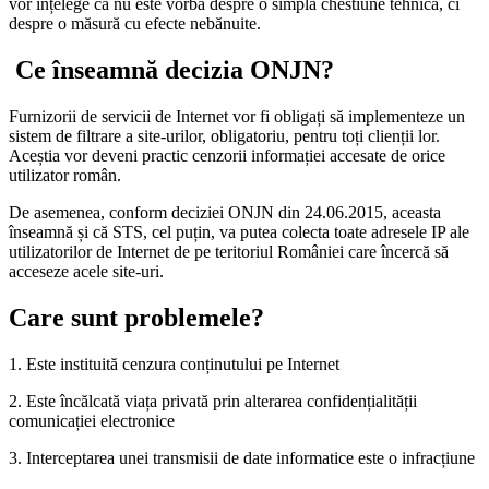
vor înțelege că nu este vorba despre o simplă chestiune tehnică, ci
despre o măsură cu efecte nebănuite.
Ce înseamnă decizia ONJN?
Furnizorii de servicii de Internet vor fi obligați să implementeze un
sistem de filtrare a site-urilor, obligatoriu, pentru toți clienții lor.
Aceștia vor deveni practic cenzorii informației accesate de orice
utilizator român.
De asemenea, conform deciziei ONJN din 24.06.2015, aceasta
înseamnă și că STS, cel puțin, va putea colecta toate adresele IP ale
utilizatorilor de Internet de pe teritoriul României care încercă să
acceseze acele site-uri.
Care sunt problemele?
1. Este instituită cenzura conținutului pe Internet
2. Este încălcată viața privată prin alterarea confidențialității
comunicației electronice
3. Interceptarea unei transmisii de date informatice este o infracțiune