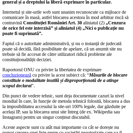
general și a dreptului la liberă exprimare în particular.
Internetul și site-urile web sunt unanim recunoscute ca mijloace de
comunicare în masă, astfel blocarea acestora în mod arbitrar riscă să
contravină
Constituției României Art. 30
aliniatul (2)
„Cenzura
de orice fel este interzisă” și aliniatul (4) „Nici o publicație nu
poate fi suprimată”.
Faptul că o autoritate administrativă, și nu o instanță de judecată
poate să decidă, fără posibilitate de apelare, că un anumit site nu
trebuie să fie accesat de către utilizatori ridică probleme ale
constituționalității deciziei.
Raportorul ONU cu privire la libertatea de exprimare
concluzionează
cu privire la acest subiect că: “
Măsurile de blocare
constituie o modalitate inutilă și disproporționată de a atinge
scopul declarat
”.
Din punct de vedere tehnic, sunt deja documentate cazuri la nivel
mondial în care, în funcție de metoda tehnică folosită, blocarea a dus
la imposibilitatea accesului la site-uri 100% legale, dar găzduite pe
același IP, sau la blocarea unui site întreg (de ex. Wikipedia sau
Instagram) pentru un singur conținut discutabil.
Aceste aspecte sunt cu atât mai importante cu cât se dorește nu
numai crearea unei liste negre cu societăți neautorizate care va fi