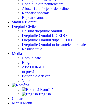
Condițiile din penitenciare
Abuzuri ale forțelor de ordine
Rapoarte speciale
Rapoarte anuale
Statul NE drept
Drepturi Civile
Ce sunt drepturile omului
Drepturile Omului la CEDO
Drepturile Omului dupa CEDO
Drepturile Omului în instantele nationale
Resurse utile
Media
Comunicate
Blog
APADOR-CH
în presă
Editoriale Adevărul
Video
Română
English
Cautare
Menu
Menu