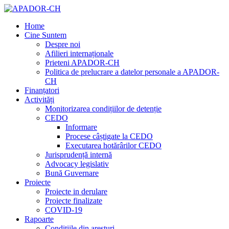
Home
Cine Suntem
Despre noi
Afilieri internaționale
Prieteni APADOR-CH
Politica de prelucrare a datelor personale a APADOR-
CH
Finanțatori
Activități
Monitorizarea condițiilor de detenție
CEDO
Informare
Procese câștigate la CEDO
Executarea hotărârilor CEDO
Jurisprudență internă
Advocacy legislativ
Bună Guvernare
Proiecte
Proiecte in derulare
Proiecte finalizate
COVID-19
Rapoarte
Condițiile din aresturi