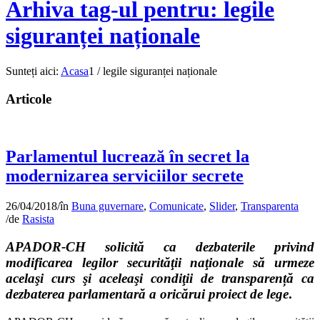
Arhiva tag-ul pentru: legile
siguranței naționale
Sunteți aici:
Acasa
1
/
legile siguranței naționale
Articole
Parlamentul lucrează în secret la
modernizarea serviciilor secrete
26/04/2018
/
în
Buna guvernare
,
Comunicate
,
Slider
,
Transparenta
/
de
Rasista
APADOR-CH solicită ca dezbaterile privind
modificarea legilor securităţii naţionale să urmeze
acelaşi curs şi aceleaşi condiţii de transparență ca
dezbaterea parlamentară a oricărui proiect de lege
.