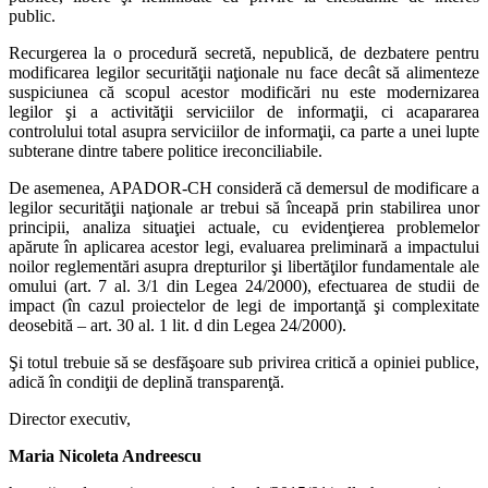
public.
Recurgerea la o procedură secretă, nepublică, de dezbatere pentru
modificarea legilor securităţii naţionale nu face decât să alimenteze
suspiciunea că scopul acestor modificări nu este modernizarea
legilor şi a activităţii serviciilor de informaţii, ci acapararea
controlului total asupra serviciilor de informaţii, ca parte a unei lupte
subterane dintre tabere politice ireconciliabile.
De asemenea, APADOR-CH consideră că demersul de modificare a
legilor securităţii naţionale ar trebui să înceapă prin stabilirea unor
principii, analiza situaţiei actuale, cu evidenţierea problemelor
apărute în aplicarea acestor legi, evaluarea preliminară a impactului
noilor reglementări asupra drepturilor şi libertăţilor fundamentale ale
omului (art. 7 al. 3/1 din Legea 24/2000), efectuarea de studii de
impact (în cazul proiectelor de legi de importanţă şi complexitate
deosebită – art. 30 al. 1 lit. d din Legea 24/2000).
Şi totul trebuie să se desfăşoare sub privirea critică a opiniei publice,
adică în condiţii de deplină transparenţă.
Director executiv,
Maria Nicoleta Andreescu