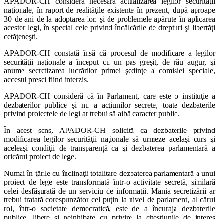
APADOR-CH consideră necesară actualizarea legilor securităţii
naţionale, în raport de realităţile existente în prezent, după aproape
30 de ani de la adoptarea lor, şi de problemele apărute în aplicarea
acestor legi, în special cele privind încălcările de drepturi şi libertăţi
cetăţeneşti.
APADOR-CH constată însă că procesul de modificare a legilor
securităţii naţionale a început cu un pas greşit, de rău augur, şi
anume secretizarea lucrărilor primei şedinţe a comisiei speciale,
accesul presei fiind interzis.
APADOR-CH consideră că în Parlament, care este o instituţie a
dezbaterilor publice şi nu a acţiunilor secrete, toate dezbaterile
privind proiectele de legi ar trebui să aibă caracter public.
În acest sens, APADOR-CH solicită ca dezbaterile privind
modificarea legilor securităţii naţionale să urmeze acelaşi curs şi
aceleaşi condiţii de transparență ca şi dezbaterea parlamentară a
oricărui proiect de lege.
Numai în ţările cu înclinaţii totalitare dezbaterea parlamentară a unui
proiect de lege este transformată într-o activitate secretă, similară
celei desfăşurată de un serviciu de informaţii. Mania secretizării ar
trebui tratată corespunzător cel puţin la nivel de parlament, al cărui
rol, într-o societate democratică, este de a încuraja dezbaterile
publice, libere şi neinhibate cu privire la chestiunile de interes