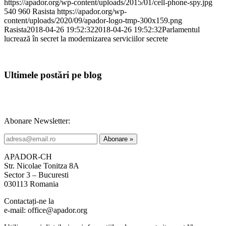
https://apador.org/wp-content/uploads/2015/01/cell-phone-spy.jpg
540
960
Rasista
https://apador.org/wp-
content/uploads/2020/09/apador-logo-tmp-300x159.png
Rasista
2018-04-26 19:52:32
2018-04-26 19:52:32
Parlamentul
lucrează în secret la modernizarea serviciilor secrete
Ultimele postări pe blog
Abonare Newsletter:
APADOR-CH
Str. Nicolae Tonitza 8A
Sector 3 – Bucuresti
030113 Romania
Contactați-ne la
e-mail: office@apador.org