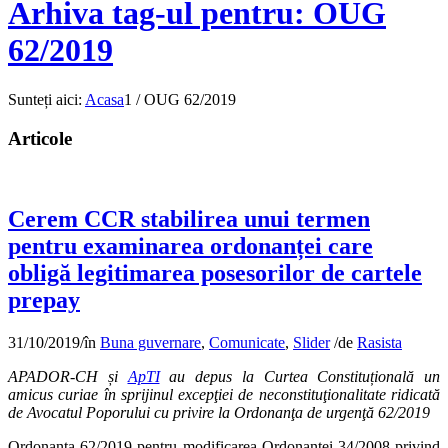
Arhiva tag-ul pentru: OUG
62/2019
Sunteți aici:
Acasa
1
/
OUG 62/2019
Articole
Cerem CCR stabilirea unui termen
pentru examinarea ordonanței care
obligă legitimarea posesorilor de cartele
prepay
31/10/2019
/
în
Buna guvernare
,
Comunicate
,
Slider
/
de
Rasista
APADOR-CH și
ApTI
au depus la Curtea Constituțională un
amicus curiae în sprijinul excepţiei de neconstituţionalitate ridicată
de Avocatul Poporului cu privire la Ordonanţa de urgenţă 62/2019
Ordonanța 62/2019 pentru modificarea Ordonanţei 34/2008 privind