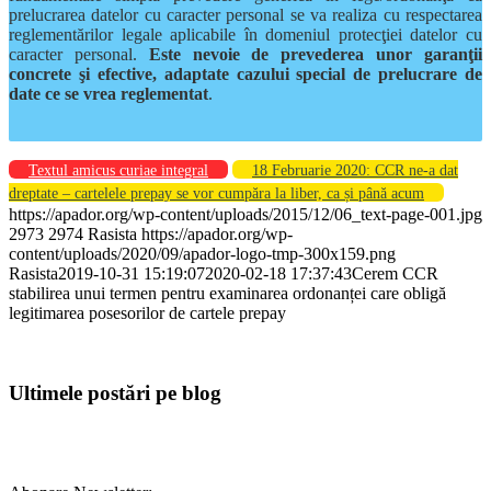
prelucrarea datelor cu caracter personal se va realiza cu respectarea
reglementărilor legale aplicabile în domeniul protecţiei datelor cu
caracter personal.
Este nevoie de prevederea unor garanţii
concrete şi efective, adaptate cazului special de prelucrare de
date ce se vrea reglementat
.
Textul amicus curiae integral
18 Februarie 2020: CCR ne-a dat
dreptate – cartelele prepay se vor cumpăra la liber, ca și până acum
https://apador.org/wp-content/uploads/2015/12/06_text-page-001.jpg
2973
2974
Rasista
https://apador.org/wp-
content/uploads/2020/09/apador-logo-tmp-300x159.png
Rasista
2019-10-31 15:19:07
2020-02-18 17:37:43
Cerem CCR
stabilirea unui termen pentru examinarea ordonanței care obligă
legitimarea posesorilor de cartele prepay
Ultimele postări pe blog