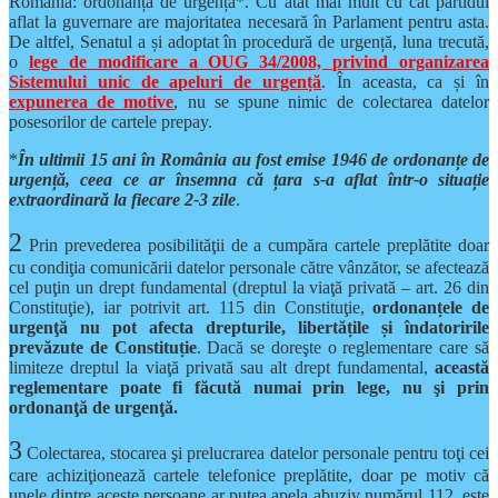
România: ordonanța de urgență*. Cu atât mai mult cu cât partidul
aflat la guvernare are majoritatea necesară în Parlament pentru asta.
De altfel, Senatul a și adoptat în procedură de urgență, luna trecută,
o
lege de modificare a OUG 34/2008, privind organizarea
Sistemului unic de apeluri de urgență
. În aceasta, ca și în
expunerea de motive
, nu se spune nimic de colectarea datelor
posesorilor de cartele prepay.
*
În ultimii 15 ani în România au fost emise 1946 de ordonanțe de
urgență, ceea ce ar însemna că țara s-a aflat într-o situație
extraordinară la fiecare 2-3 zile
.
2
Prin prevederea posibilităţii de a cumpăra cartele preplătite doar
cu condiţia comunicării datelor personale către vânzător, se afectează
cel puţin un drept fundamental (dreptul la viaţă privată – art. 26 din
Constituţie), iar potrivit art. 115 din Constituţie,
ordonanțele de
urgenţă nu pot afecta drepturile, libertățile și îndatoririle
prevăzute de Constituție
. Dacă se doreşte o reglementare care să
limiteze dreptul la viaţă privată sau alt drept fundamental,
această
reglementare poate fi făcută numai prin lege, nu şi prin
ordonanţă de urgenţă.
3
Colectarea, stocarea şi prelucrarea datelor personale pentru toţi cei
care achiziţionează cartele telefonice preplătite, doar pe motiv că
unele dintre aceste persoane ar putea apela abuziv numărul 112, este