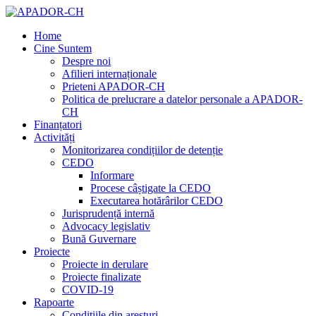
Home
Cine Suntem
Despre noi
Afilieri internaționale
Prieteni APADOR-CH
Politica de prelucrare a datelor personale a APADOR-
CH
Finanțatori
Activități
Monitorizarea condițiilor de detenție
CEDO
Informare
Procese câștigate la CEDO
Executarea hotărârilor CEDO
Jurisprudență internă
Advocacy legislativ
Bună Guvernare
Proiecte
Proiecte in derulare
Proiecte finalizate
COVID-19
Rapoarte
Condițiile din aresturi