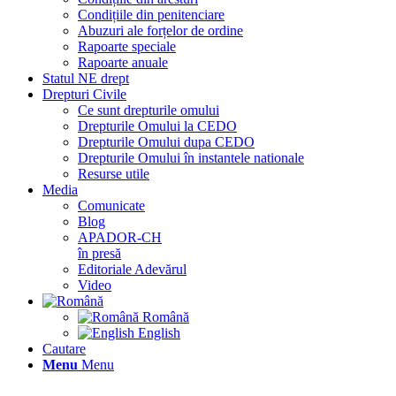
Condițiile din penitenciare
Abuzuri ale forțelor de ordine
Rapoarte speciale
Rapoarte anuale
Statul NE drept
Drepturi Civile
Ce sunt drepturile omului
Drepturile Omului la CEDO
Drepturile Omului dupa CEDO
Drepturile Omului în instantele nationale
Resurse utile
Media
Comunicate
Blog
APADOR-CH
în presă
Editoriale Adevărul
Video
Română
English
Cautare
Menu
Menu