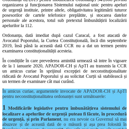
organizarea şi funcţionarea Sistemului naţional unic pentru apeluri
de urgenţă instituie, printre altele, obligativitatea legitimării tuturor
posesorilor de cartele telefonice preplătite, și stocarea datelor
personale ale acestora, totul sub pretextul îmbunătățirii localizării
apelurilor la 112.
Ordonanța, dată imediat după cazul Caracal, a fost atacată de
Avocatul Poporului, la Curtea Constituțională, încă din septembrie
2019, însă până la această dată CCR nu a dat un termen pentru
examinarea constituționalității acesteia.
În condițiile în care prevederea amintită urmează să intre în vigoare
de la 1 ianuarie 2020, APADOR-CH și ApTI au transmis la CCR
un amicus curiae în sprijinul excepţiei de neconstituţionalitate
ridicată de Avocatul Poporului și au solicitat Curții să stabilească și
un termen de examinare cât mai curând.
În amicus curiae, argumentele invocate de APADOR-CH și ApTI
pentru neconstituționalitatea ordonanței sunt următoarele:
1
Modificările legislative pentru îmbunătățirea sistemului de
localizare a apelurilor de urgență puteau fi făcute, în procedură
de urgență, și prin Parlament
, nu era nevoie ca Guvernul să mai
abuzeze și de această dată de o măsură și așa prea folosită în