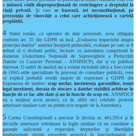
o
măsură vădit disproporţionată de restrângere a dreptului la
viaţă privată
. Şi care
se bazează, tot neconstituţional, pe
prezumţia de vinovăţie a celui care achiziţionează o cartelă
preplătită
.
4
Statul român, ca operator de date personale, avea obligația
conform art. 35 din GDPR să facă „Evaluarea impactului asupra
protecției datelor” anterior începerii prelucrării, evaluare pe care ar fi
trebuit să o dezbată public, inclusiv cu autoritatea competentă în
domeniu (Autoritatea Națională de Supraveghere a Prelucrării
Datelor cu Caracter Personal – ANSPDCP), dar și cu publicul
interesat. O astfel de analiză nu a existat niciodată (deși a fost cerută
de ONG-urile specializate în procesul de consultare publică), ceea
ce explică probabil erorile majore de respectare a GDPR din
Expunerea de motive:
scop neclar, inexistența garanțiilor, temei
legal inexistent, durata de stocare a datelor stabilită arbitrar în
funcție de ce fac alte date și nu în functie de scop etc
. ANSPDCP
nu a susținut acest proiect, ca de altfel nici celelalte proiecte
anterioare similare care au primit aviz negativ de la Autoritate).
5
Curtea Constituţională a precizat în decizia nr. 461/2014 şi în
deciziile anterioare referitoare la legile similare că nu constituie o
garanţie suficientă a respectării drepturilor şi libertăţilor
fundamentale simpla prevedere generică în lege/ordonanţă că