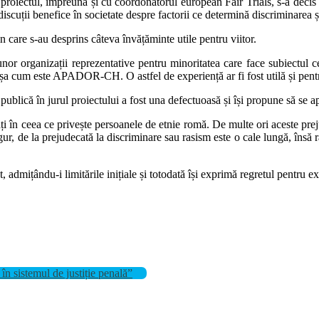
proiectul, împreună și cu coordonatorul european Fair Trials, s-a decis o
scuții benefice în societate despre factorii ce determină discriminarea ș
n care s-au desprins câteva învățăminte utile pentru viitor.
 unor organizații reprezentative pentru minoritatea care face subiectul 
șa cum este APADOR-CH. O astfel de experiență ar fi fost utilă și pentru c
că în jurul proiectului a fost una defectuoasă și își propune să se apl
ți în ceea ce privește persoanele de etnie romă. De multe ori aceste prej
sigur, de la prejudecată la discriminare sau rasism este o cale lungă, însă
dmițându-i limitările inițiale și totodată își exprimă regretul pentru exp
în sistemul de justiție penală”