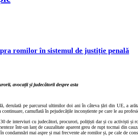
upra romilor în sistemul de justiție penală
urorii, avocații și judecătorii despre asta
lă, derulată pe parcursul ultimilor doi ani în câteva țări din UE, a ar
n continuare, camuflată în pejudecățile inconștiente pe care le au profesion
e interviuri cu judecători, procurori, polițiști dar și cu activiști și r
limenteze într-un lanț de cauzalitate aparent greu de rupt tocmai din cauz
, în condamnări mai aspre și mai frecvente ale romilor și, pe cale de cons