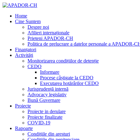
Home
Cine Suntem
Despre noi
Afilieri internaționale
Prieteni APADOR-CH
Politica de prelucrare a datelor personale a APADOR-C
Finanțatori
Activități
Monitorizarea condițiilor de detenție
CEDO
Informare
Procese câștigate la CEDO
Executarea hotărârilor CEDO
Jurisprudență internă
Advocacy legislativ
Bună Guvernare
Proiecte
Proiecte in derulare
Proiecte finalizate
COVID-19
Rapoarte
Condițiile din aresturi
Condițiile din penitenciare