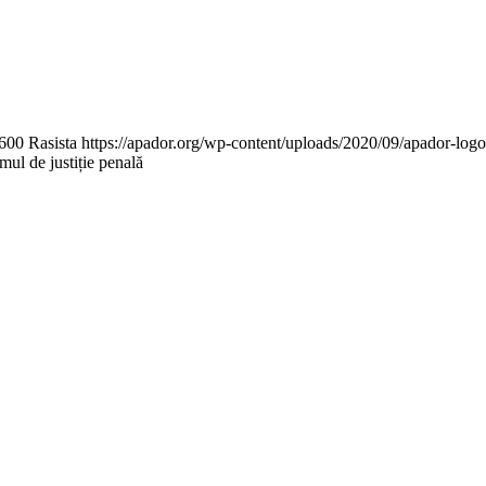
600
Rasista
https://apador.org/wp-content/uploads/2020/09/apador-lo
emul de justiție penală