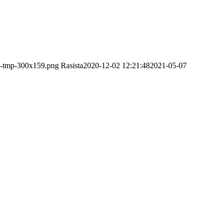
go-tmp-300x159.png
Rasista
2020-12-02 12:21:48
2021-05-07