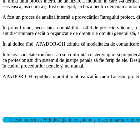
În urma unui proces intern, de analizare a modului în care s-a derulat 
servească, așa cum a și fost conceput, ca bază pentru demararea unor di
A fost un proces de analiză internă a provocărilor întregului proiect, di
În primul rând, necesitatea cooptării în astfel de proiecte viitoare, a
antidiscriminare decât o organizație de drepturile omului generalistă, a
În al doilea rînd, APADOR-CH admite că modalitatea de comunicare publi
Întreaga societate românească se confruntă cu stereotipuri și prejudecă
ca profesioniștii din sistemul de justiție penală să fie feriți de ele. De
în cadrul procedurilor penale și nu numai.
APADOR-CH republică raportul final realizat în cadrul acestui proiect, a
Citește raportul „Prejudecățile inconștiente și discriminarea romilor 