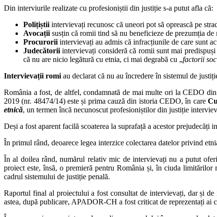
Din interviurile realizate cu profesioniștii din justiție s-a putut afla că:
Polițiștii
intervievați recunosc că uneori pot să oprească pe strad
Avocații
susțin că romii tind să nu beneficieze de prezumția de 
Procurorii
intervievați au admis că infracțiunile de care sunt ac
Judecătorii
intervievați consideră că romii sunt mai predispuși să
că nu are nicio legătură cu etnia, ci mai degrabă cu „
factorii soc
Intervievații romi
au declarat că nu au încredere în sistemul de justi
România a fost, de altfel, condamnată de mai multe ori la CEDO din c
2019 (nr. 48474/14) este și prima cauză din istoria CEDO, în care
Cu
etnică
, un termen încă necunoscut profesioniștilor din justiție inte
Deși a fost aparent facilă scoaterea la suprafață a acestor prejudecăți 
În primul rând, deoarece legea interzice colectarea datelor privind etnia,
În al doilea rând, numărul relativ mic de intervievați nu a putut ofe
proiect este, însă, o premieră pentru România și, în ciuda limitărilo
cadrul sistemului de justiție penală.
Raportul final al proiectului a fost consultat de intervievați, dar și de
astea, după publicare, APADOR-CH a fost criticat de reprezentați ai com