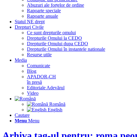
Abuzuri ale forțelor de ordine
Rapoarte speciale
Rapoarte anuale
Statul NE drept
Drepturi Civile
Ce sunt drepturile omului
Drepturile Omului la CEDO
Drepturile Omului dupa CEDO
Drepturile Omului în instantele nationale
Resurse utile
Media
Comunicate
Blog
APADOR-CH
în presă
Editoriale Adevărul
Video
Română
English
Cautare
Menu
Menu
Arhiva tag-ul pentru: roma peo