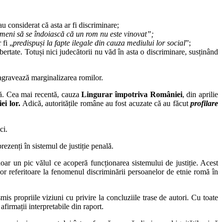
u considerat că asta ar fi discriminare;
meni să se îndoiască că un rom nu este vinovat”;
 fi „
predispuși la fapte ilegale din cauza mediului lor social
”;
ibertate. Totuși nici judecătorii nu văd în asta o discriminare, susținând
 agravează marginalizarea romilor.
lă. Cea mai recentă, cauza
Lingurar împotriva României
, din aprilie
iei lor.
Adică, autoritățile române au fost acuzate că au făcut
profilare
ci.
rezenți în sistemul de justiție penală.
oar un pic vălul ce acoperă funcționarea sistemului de justiție. Acest
or referitoare la fenomenul discriminării persoanelor de etnie romă în
smis propriile viziuni cu privire la concluziile trase de autori. Cu toate
irmații interpretabile din raport.