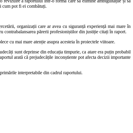
 revizuire a raportului într-o formă care să elimine ambiguitățile și să
i cum pot fi ei combătuți.
cercetării, organizații care ar avea cu siguranță experiență mai mare în
ontrabalansarea părerii profesioniștilor din justiție citați în raport.
ece cu mai mare atenție asupra acesteia în proiectele viitoare.
udecăți sunt deprinse din educația timpurie, ca atare era puțin probabil
 raportul arată că prejudecățile inconștiente pot afecta decizii importante
rimările interpretabile din cadrul raportului.