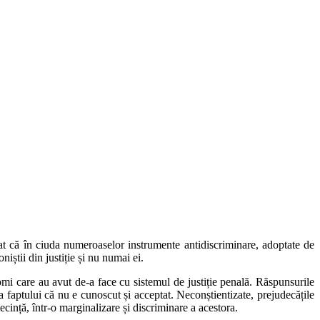
ătat că în ciuda numeroaselor instrumente antidiscriminare, adoptate de
iștii din justiție și nu numai ei.
omi care au avut de-a face cu sistemul de justiție penală. Răspunsurile
a faptului că nu e cunoscut și acceptat. Neconștientizate, prejudecățile
ecință, într-o marginalizare și discriminare a acestora.