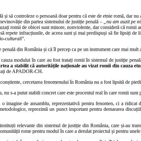
ă și să controleze o persoană doar pentru că este de etnie romă, dar nu a
nevinovăție din partea sistemului de justiție penală –
„nu am auzit pe ni
uzați romii de obicei sunt minore, nonviolente, dar consideră că romii ar
 repete infracțiunile, de aceea sunt și mai predispuși să fie lipsiți de l
io-culturali
”.
ție penală din România și că îl percep ca pe un instrument care mai mult
auza modului în care au fost tratați romii în sistemul de justiție pena
rtea a stabilit că autoritățile naționale au vizat romii din cauza etn
rvievați de APADOR-CH.
inconștiente, cercetarea fenomenului în România nu a fost lipsită de piedi
 nu s-a putut stabili concret care este procentul real în care romii sunt p
ri o imagine de ansamblu, reprezentativă pentru fenomen, ci a ridicat d
r metodologice, reprezintă un punct important pentru demararea discuțiil
 instituții relevante din sistemul de justiție din România, care și-au tran
unității rome pentru modul în care a derulat proiectul și pentru unele af