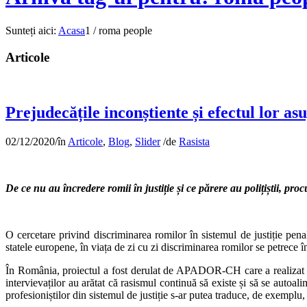
Sunteți aici:
Acasa
1
/
roma people
Articole
Prejudecățile inconștiente și efectul lor as
02/12/2020
/
în
Articole
,
Blog
,
Slider
/
de
Rasista
De ce nu au încredere romii în justiție și ce părere au polițiștii, proc
O cercetare privind discriminarea romilor în sistemul de justiție pena
statele europene, în viața de zi cu zi discriminarea romilor se petrece î
În România, proiectul a fost derulat de APADOR-CH care a realizat 30 d
intervievaților au arătat că rasismul continuă să existe și să se autoa
profesioniștilor din sistemul de justiție s-ar putea traduce, de exemplu