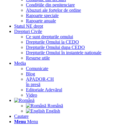
Condițiile din penitenciare
Abuzuri ale forțelor de ordine
Rapoarte speciale
Rapoarte anuale
Statul NE drept
Drepturi Civile
Ce sunt drepturile omului
Drepturile Omului la CEDO
Drepturile Omului dupa CEDO
Drepturile Omului în instantele nationale
Resurse utile
Media
Comunicate
Blog
APADOR-CH
în presă
Editoriale Adevărul
Video
Română
English
Cautare
Menu
Menu