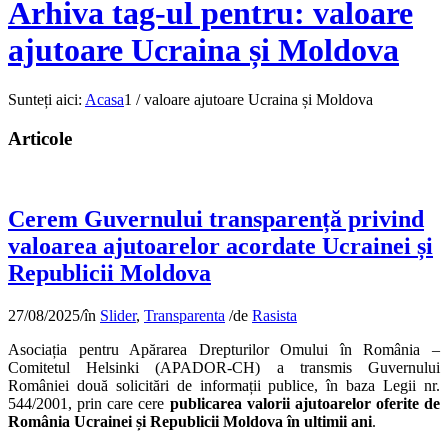
Arhiva tag-ul pentru: valoare
ajutoare Ucraina și Moldova
Sunteți aici:
Acasa
1
/
valoare ajutoare Ucraina și Moldova
Articole
Cerem Guvernului transparență privind
valoarea ajutoarelor acordate Ucrainei și
Republicii Moldova
27/08/2025
/
în
Slider
,
Transparenta
/
de
Rasista
Asociația pentru Apărarea Drepturilor Omului în România –
Comitetul Helsinki (APADOR-CH) a transmis Guvernului
României două solicitări de informații publice, în baza Legii nr.
544/2001, prin care cere
publicarea valorii ajutoarelor oferite de
România Ucrainei și Republicii Moldova în ultimii ani
.