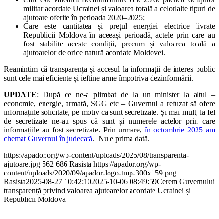
militar acordate Ucrainei și valoarea totală a celorlalte tipuri de
ajutoare oferite în perioada 2020–2025;
Care este cantitatea și prețul energiei electrice livrate
Republicii Moldova în aceeași perioadă, actele prin care au
fost stabilite aceste condiții, precum și valoarea totală a
ajutoarelor de orice natură acordate Moldovei.
Reamintim că transparența și accesul la informații de interes public
sunt cele mai eficiente și ieftine arme împotriva dezinformării.
UPDATE
: După ce ne-a plimbat de la un minister la altul –
economie, energie, armată, SGG etc – Guvernul a refuzat să ofere
informațiile solicitate, pe motiv că sunt secretizate. Și mai mult, la fel
de secretizate ne-au spus că sunt și numerele actelor prin care
informațiile au fost secretizate. Prin urmare,
în octombrie 2025 am
chemat Guvernul în judecată
. Nu e prima dată.
https://apador.org/wp-content/uploads/2025/08/transparenta-
ajutoare.jpg
562
686
Rasista
https://apador.org/wp-
content/uploads/2020/09/apador-logo-tmp-300x159.png
Rasista
2025-08-27 10:42:10
2025-10-06 08:49:59
Cerem Guvernului
transparență privind valoarea ajutoarelor acordate Ucrainei și
Republicii Moldova