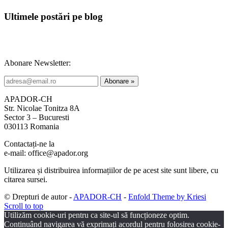
Ultimele postări pe blog
Abonare Newsletter:
APADOR-CH
Str. Nicolae Tonitza 8A
Sector 3 – Bucuresti
030113 Romania
Contactați-ne la
e-mail: office@apador.org
Utilizarea și distribuirea informațiilor de pe acest site sunt libere, cu
citarea sursei.
© Drepturi de autor -
APADOR-CH
-
Enfold Theme by Kriesi
Scroll to top
Utilizăm cookie-uri pentru ca site-ul să funcționeze optim.
Continuând navigarea vă exprimați acordul pentru folosirea cookie-