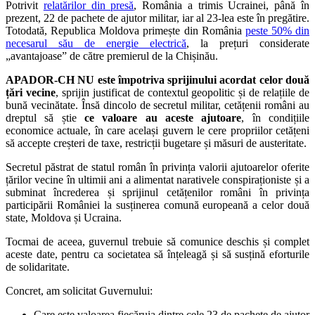
Potrivit
relatărilor din presă
, România a trimis Ucrainei, până în
prezent, 22 de pachete de ajutor militar, iar al 23-lea este în pregătire.
Totodată, Republica Moldova primește din România
peste 50% din
necesarul său de energie electrică
, la prețuri considerate
„avantajoase” de către premierul de la Chișinău.
APADOR-CH NU este împotriva sprijinului acordat celor două
țări vecine
, sprijin justificat de contextul geopolitic și de relațiile de
bună vecinătate. Însă dincolo de secretul militar, cetățenii români au
dreptul să știe
ce valoare au aceste ajutoare
, în condițiile
economice actuale, în care același guvern le cere propriilor cetățeni
să accepte creșteri de taxe, restricții bugetare și măsuri de austeritate.
Secretul păstrat de statul român în privința valorii ajutoarelor oferite
țărilor vecine în ultimii ani a alimentat narativele conspiraționiste și a
subminat încrederea și sprijinul cetățenilor români în privința
participării României la susținerea comună europeană a celor două
state, Moldova și Ucraina.
Tocmai de aceea, guvernul trebuie să comunice deschis și complet
aceste date, pentru ca societatea să înțeleagă și să susțină eforturile
de solidaritate.
Concret, am solicitat Guvernului:
Care este valoarea fiecăruia dintre cele 23 de pachete de ajutor