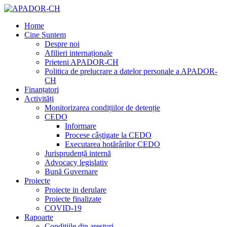
Home
Cine Suntem
Despre noi
Afilieri internaționale
Prieteni APADOR-CH
Politica de prelucrare a datelor personale a APADOR-
CH
Finanțatori
Activități
Monitorizarea condițiilor de detenție
CEDO
Informare
Procese câștigate la CEDO
Executarea hotărârilor CEDO
Jurisprudență internă
Advocacy legislativ
Bună Guvernare
Proiecte
Proiecte in derulare
Proiecte finalizate
COVID-19
Rapoarte
Condițiile din aresturi