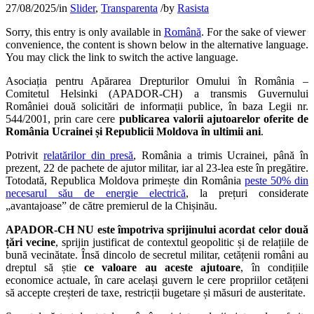
27/08/2025
/
in
Slider
,
Transparenta
/
by
Rasista
Sorry, this entry is only available in
Română
. For the sake of viewer
convenience, the content is shown below in the alternative language.
You may click the link to switch the active language.
Asociația pentru Apărarea Drepturilor Omului în România –
Comitetul Helsinki (APADOR-CH) a transmis Guvernului
României două solicitări de informații publice, în baza Legii nr.
544/2001, prin care cere
publicarea valorii ajutoarelor oferite de
România Ucrainei și Republicii Moldova în ultimii ani
.
Potrivit
relatărilor din presă
, România a trimis Ucrainei, până în
prezent, 22 de pachete de ajutor militar, iar al 23-lea este în pregătire.
Totodată, Republica Moldova primește din România
peste 50% din
necesarul său de energie electrică
, la prețuri considerate
„avantajoase” de către premierul de la Chișinău.
APADOR-CH NU este împotriva sprijinului acordat celor două
țări vecine
, sprijin justificat de contextul geopolitic și de relațiile de
bună vecinătate. Însă dincolo de secretul militar, cetățenii români au
dreptul să știe
ce valoare au aceste ajutoare
, în condițiile
economice actuale, în care același guvern le cere propriilor cetățeni
să accepte creșteri de taxe, restricții bugetare și măsuri de austeritate.