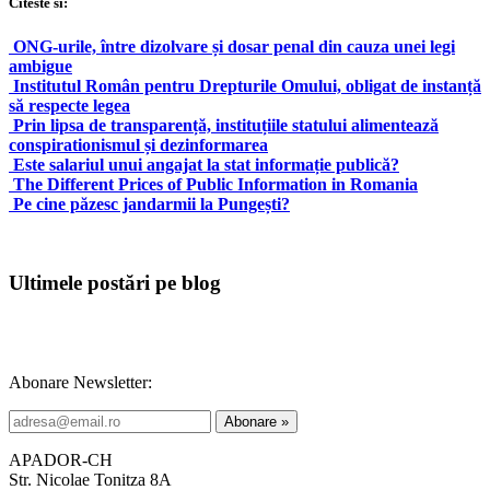
Citeste si:
ONG-urile, între dizolvare și dosar penal din cauza unei legi
ambigue
Institutul Român pentru Drepturile Omului, obligat de instanță
să respecte legea
Prin lipsa de transparență, instituțiile statului alimentează
conspirationismul și dezinformarea
Este salariul unui angajat la stat informație publică?
The Different Prices of Public Information in Romania
Pe cine păzesc jandarmii la Pungești?
Ultimele postări pe blog
Abonare Newsletter:
APADOR-CH
Str. Nicolae Tonitza 8A