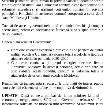
Secretul păstrat de statul român în privința valorii ajutoarelor oferite
țărilor vecine în ultimii ani a alimentat narativele conspiraționiste și a
subminat încrederea și sprijinul cetățenilor români în privința
participării României la susținerea comună europeană a celor două
state, Moldova și Ucraina.
Tocmai de aceea, guvernul trebuie să comunice deschis și complet
aceste date, pentru ca societatea să înțeleagă și să susțină eforturile
de solidaritate.
Concret, am solicitat Guvernului:
Care este valoarea fiecăruia dintre cele 23 de pachete de ajutor
militar acordate Ucrainei și valoarea totală a celorlalte tipuri de
ajutoare oferite în perioada 2020–2025;
Care este cantitatea și prețul energiei electrice livrate
Republicii Moldova în aceeași perioadă, actele prin care au
fost stabilite aceste condiții, precum și valoarea totală a
ajutoarelor de orice natură acordate Moldovei.
Reamintim că transparența și accesul la informații de interes public
sunt cele mai eficiente și ieftine arme împotriva dezinformării.
UPDATE
: După ce ne-a plimbat de la un minister la altul –
economie, energie, armată, SGG etc – Guvernul a refuzat să ofere
informațiile solicitate, pe motiv că sunt secretizate. Și mai mult, la fel