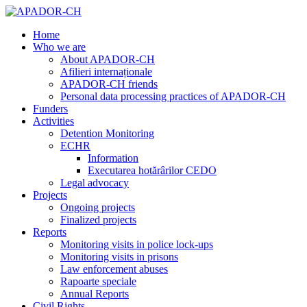
Home
Who we are
About APADOR-CH
Afilieri internaționale
APADOR-CH friends
Personal data processing practices of APADOR-CH
Funders
Activities
Detention Monitoring
ECHR
Information
Executarea hotărârilor CEDO
Legal advocacy
Projects
Ongoing projects
Finalized projects
Reports
Monitoring visits in police lock-ups
Monitoring visits in prisons
Law enforcement abuses
Rapoarte speciale
Annual Reports
Civil Rights