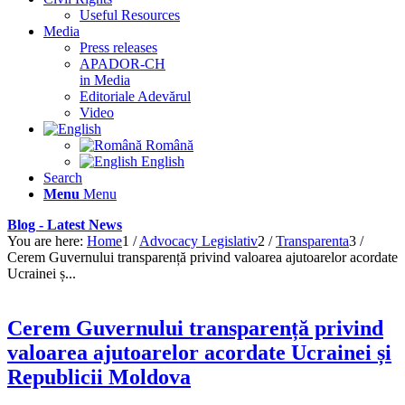
Useful Resources
Media
Press releases
APADOR-CH
in Media
Editoriale Adevărul
Video
Română
English
Search
Menu
Menu
Blog - Latest News
You are here:
Home
1
/
Advocacy Legislativ
2
/
Transparenta
3
/
Cerem Guvernului transparență privind valoarea ajutoarelor acordate
Ucrainei ș...
Cerem Guvernului transparență privind
valoarea ajutoarelor acordate Ucrainei și
Republicii Moldova