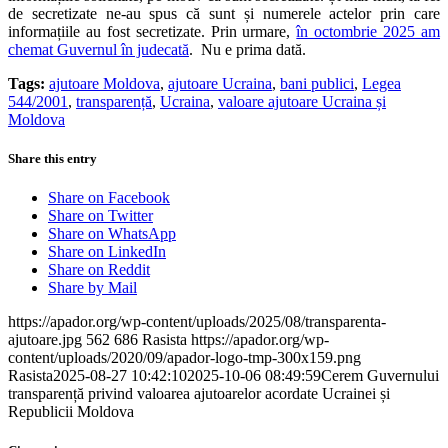
de secretizate ne-au spus că sunt și numerele actelor prin care
informațiile au fost secretizate. Prin urmare,
în octombrie 2025 am
chemat Guvernul în judecată
. Nu e prima dată.
Tags:
ajutoare Moldova
,
ajutoare Ucraina
,
bani publici
,
Legea
544/2001
,
transparență
,
Ucraina
,
valoare ajutoare Ucraina și
Moldova
Share this entry
Share on Facebook
Share on Twitter
Share on WhatsApp
Share on LinkedIn
Share on Reddit
Share by Mail
https://apador.org/wp-content/uploads/2025/08/transparenta-
ajutoare.jpg
562
686
Rasista
https://apador.org/wp-
content/uploads/2020/09/apador-logo-tmp-300x159.png
Rasista
2025-08-27 10:42:10
2025-10-06 08:49:59
Cerem Guvernului
transparență privind valoarea ajutoarelor acordate Ucrainei și
Republicii Moldova