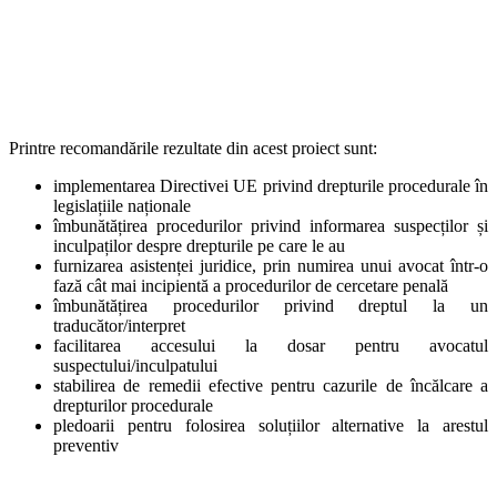
Printre recomandările rezultate din acest proiect sunt:
implementarea Directivei UE privind drepturile procedurale în
legislațiile naționale
îmbunătățirea procedurilor privind informarea suspecților și
inculpaților despre drepturile pe care le au
furnizarea asistenței juridice, prin numirea unui avocat într-o
fază cât mai incipientă a procedurilor de cercetare penală
îmbunătățirea procedurilor privind dreptul la un
traducător/interpret
facilitarea accesului la dosar pentru avocatul
suspectului/inculpatului
stabilirea de remedii efective pentru cazurile de încălcare a
drepturilor procedurale
pledoarii pentru folosirea soluțiilor alternative la arestul
preventiv