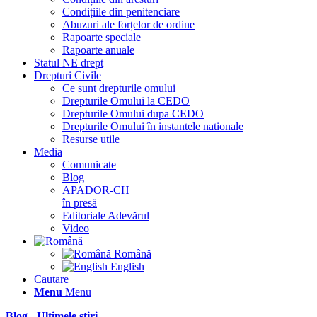
Condițiile din penitenciare
Abuzuri ale forțelor de ordine
Rapoarte speciale
Rapoarte anuale
Statul NE drept
Drepturi Civile
Ce sunt drepturile omului
Drepturile Omului la CEDO
Drepturile Omului dupa CEDO
Drepturile Omului în instantele nationale
Resurse utile
Media
Comunicate
Blog
APADOR-CH
în presă
Editoriale Adevărul
Video
Română
English
Cautare
Menu
Menu
Blog - Ultimele știri