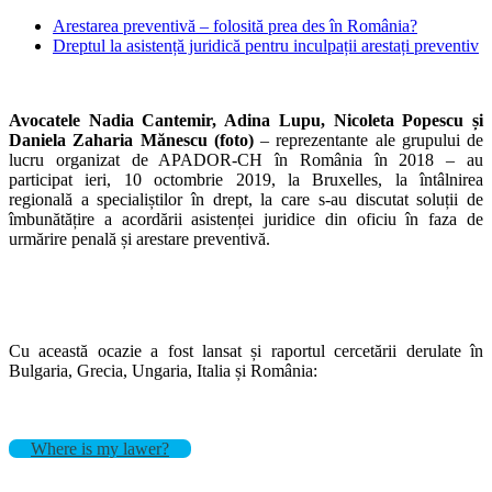
Arestarea preventivă – folosită prea des în România?
Dreptul la asistență juridică pentru inculpații arestați preventiv
Avocatele Nadia Cantemir, Adina Lupu, Nicoleta Popescu și
Daniela Zaharia Mănescu (foto)
– reprezentante ale grupului de
lucru organizat de APADOR-CH în România în 2018 – au
participat ieri, 10 octombrie 2019, la Bruxelles, la întâlnirea
regională a specialiștilor în drept, la care s-au discutat soluții de
îmbunătățire a acordării asistenței juridice din oficiu în faza de
urmărire penală și arestare preventivă.
Cu această ocazie a fost lansat și raportul cercetării derulate în
Bulgaria, Grecia, Ungaria, Italia și România:
Where is my lawer?