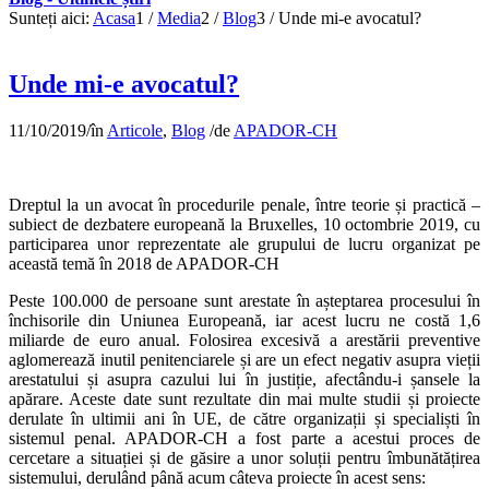
Sunteți aici:
Acasa
1
/
Media
2
/
Blog
3
/
Unde mi-e avocatul?
Unde mi-e avocatul?
11/10/2019
/
în
Articole
,
Blog
/
de
APADOR-CH
Dreptul la un avocat în procedurile penale, între teorie și practică –
subiect de dezbatere europeană la Bruxelles, 10 octombrie 2019, cu
participarea unor reprezentate ale grupului de lucru organizat pe
această temă în 2018 de APADOR-CH
Peste 100.000 de persoane sunt arestate în așteptarea procesului în
închisorile din Uniunea Europeană, iar acest lucru ne costă 1,6
miliarde de euro anual. Folosirea excesivă a arestării preventive
aglomerează inutil penitenciarele și are un efect negativ asupra vieții
arestatului și asupra cazului lui în justiție, afectându-i șansele la
apărare. Aceste date sunt rezultate din mai multe studii și proiecte
derulate în ultimii ani în UE, de către organizații și specialiști în
sistemul penal. APADOR-CH a fost parte a acestui proces de
cercetare a situației și de găsire a unor soluții pentru îmbunătățirea
sistemului, derulând până acum câteva proiecte în acest sens: