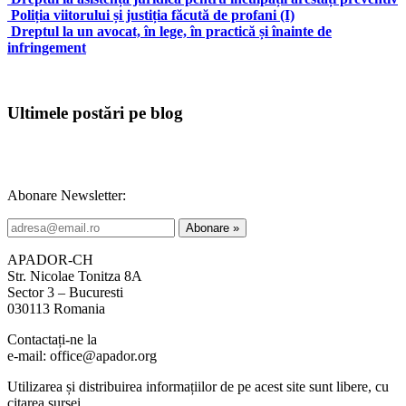
Poliția viitorului și justiția făcută de profani (I)
Dreptul la un avocat, în lege, în practică și înainte de
infringement
Ultimele postări pe blog
Abonare Newsletter:
APADOR-CH
Str. Nicolae Tonitza 8A
Sector 3 – Bucuresti
030113 Romania
Contactați-ne la
e-mail: office@apador.org
Utilizarea și distribuirea informațiilor de pe acest site sunt libere, cu
citarea sursei.