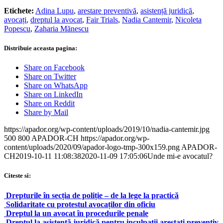
Etichete:
Adina Lupu
,
arestare preventivă
,
asistență juridică
,
avocați
,
dreptul la avocat
,
Fair Trials
,
Nadia Cantemir
,
Nicoleta
Popescu
,
Zaharia Mănescu
Distribuie aceasta pagina:
Share on Facebook
Share on Twitter
Share on WhatsApp
Share on LinkedIn
Share on Reddit
Share by Mail
https://apador.org/wp-content/uploads/2019/10/nadia-cantemir.jpg
500
800
APADOR-CH
https://apador.org/wp-
content/uploads/2020/09/apador-logo-tmp-300x159.png
APADOR-
CH
2019-10-11 11:08:38
2020-11-09 17:05:06
Unde mi-e avocatul?
Citeste si:
Drepturile în secția de poliție – de la lege la practică
Solidaritate cu protestul avocaților din oficiu
Dreptul la un avocat în procedurile penale
Dreptul la asistență juridică pentru inculpații arestați preventiv