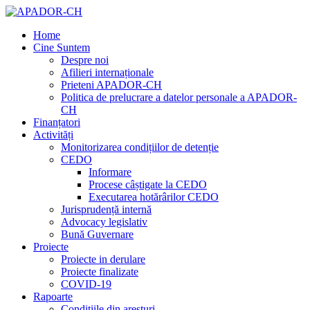
Home
Cine Suntem
Despre noi
Afilieri internaționale
Prieteni APADOR-CH
Politica de prelucrare a datelor personale a APADOR-
CH
Finanțatori
Activități
Monitorizarea condițiilor de detenție
CEDO
Informare
Procese câștigate la CEDO
Executarea hotărârilor CEDO
Jurisprudență internă
Advocacy legislativ
Bună Guvernare
Proiecte
Proiecte in derulare
Proiecte finalizate
COVID-19
Rapoarte
Condițiile din aresturi