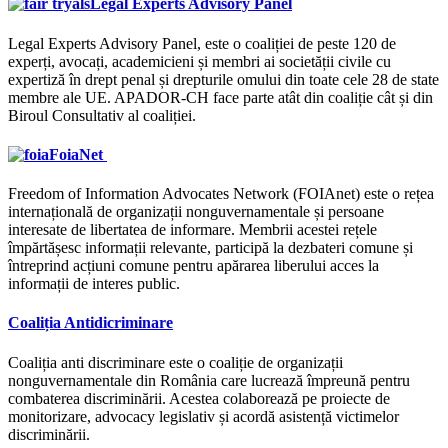
Legal Experts Advisory Panel
Legal Experts Advisory Panel, este o coaliției de peste 120 de
experți, avocați, academicieni și membri ai societății civile cu
expertiză în drept penal și drepturile omului din toate cele 28 de state
membre ale UE. APADOR-CH face parte atât din coaliție cât și din
Biroul Consultativ al coaliției.
FoiaNet
Freedom of Information Advocates Network (FOIAnet) este o rețea
internațională de organizații nonguvernamentale și persoane
interesate de libertatea de informare. Membrii acestei rețele
împărtășesc informații relevante, participă la dezbateri comune și
întreprind acțiuni comune pentru apărarea liberului acces la
informații de interes public.
Coaliția Antidicriminare
Coaliția anti discriminare este o coaliție de organizații
nonguvernamentale din România care lucrează împreună pentru
combaterea discriminării. Acestea colaborează pe proiecte de
monitorizare, advocacy legislativ și acordă asistență victimelor
discriminării.