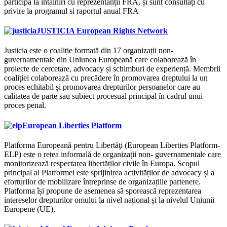
participa la întâlniri cu reprezentanții FRA, și sunt consultați cu
privire la programul si raportul anual FRA
JUSTICIA European Rights Network
Justicia este o coaliție formată din 17 organizații non-
guvernamentale din Uniunea Europeană care colaborează în
proiecte de cercetare, advocacy și schimburi de experiență. Membrii
coaliției colaborează cu precădere în promovarea dreptului la un
proces echitabil și promovarea drepturilor persoanelor care au
calitatea de parte sau subiect procesual principal în cadrul unui
proces penal.
European Liberties Platform
Platforma Europeană pentru Libertăţi (European Liberties Platform-
ELP) este o rețea informală de organizații non- guvernamentale care
monitorizează respectarea libertăților civile în Europa. Scopul
principal al Platformei este sprijinirea activităților de advocacy și a
eforturilor de mobilizare întreprinse de organizațiile partenere.
Platforma își propune de asemenea să sporească reprezentarea
intereselor drepturilor omului la nivel național și la nivelul Uniunii
Europene (UE).