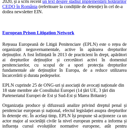
2020, și a scris recent
un text despre stadiul implementării hotărârilor
CEDO în România
(referitoare la condițiile de detenție) în cel de-a
doilea newsletter EIN.
European Prison Litigation Network
Rețeaua Europeană de Litigii Penitenciare (EPLN) este o rețea de
organizații neguvernamentale, active în apărarea drepturilor
deținuților. A fost înființată în 2013 de practicieni în drept, apărători
ai drepturilor deținuților și cercetători activi în domeniul
penitenciarelor, cu scopul de a spori protecția drepturilor
fundamentale ale deținuților în Europa, de a reduce utilizarea
încarcerării și durata pedepselor.
EPLN cuprinde 25 de ONG-uri și asociații de avocați naționale din
18 state membre ale Consiliului Europei (14 țări UE, 3 țări din
Parteneriatul Europei de Est și Sud-Est și Marea Britanie)
Organizația produce și difuzează analize privind dreptul penal și
penitenciar european și național, efectul legislației asupra drepturilor
în detenție etc. În același timp, EPLN își propune să acționeze ca un
actor major al societății civile la nivel european pentru a informa și
influența cursul evoluțiilor normative europene, atât pentru