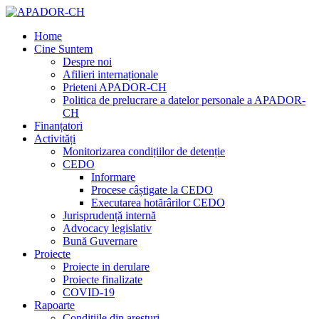
Home
Cine Suntem
Despre noi
Afilieri internaționale
Prieteni APADOR-CH
Politica de prelucrare a datelor personale a APADOR-
CH
Finanțatori
Activități
Monitorizarea condițiilor de detenție
CEDO
Informare
Procese câștigate la CEDO
Executarea hotărârilor CEDO
Jurisprudență internă
Advocacy legislativ
Bună Guvernare
Proiecte
Proiecte in derulare
Proiecte finalizate
COVID-19
Rapoarte
Condițiile din aresturi