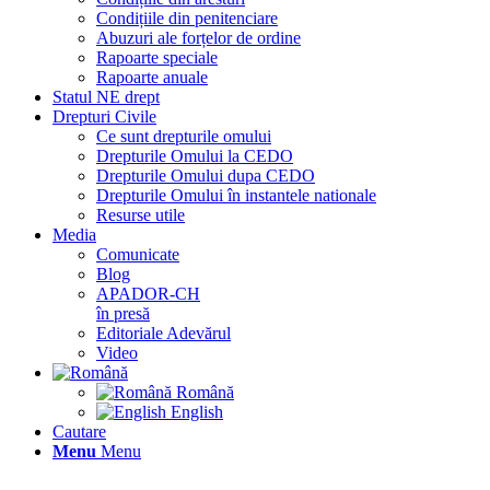
Condițiile din penitenciare
Abuzuri ale forțelor de ordine
Rapoarte speciale
Rapoarte anuale
Statul NE drept
Drepturi Civile
Ce sunt drepturile omului
Drepturile Omului la CEDO
Drepturile Omului dupa CEDO
Drepturile Omului în instantele nationale
Resurse utile
Media
Comunicate
Blog
APADOR-CH
în presă
Editoriale Adevărul
Video
Română
English
Cautare
Menu
Menu