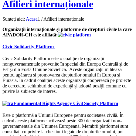
Afilieri internaționale
Sunteți aici:
Acasa
1
/
Afilieri internaționale
Organizații internaționale și platforme de drepturi civile la care
APADOR-CH este afiliată:
Civic Solidarity Platform
Civic Solidarity Platform este o coaliție de organizații
nonguvernamentale provenite în special din Europa Centrală și de
Est și din Fosta Uniune Sovietică. Aceste organizații militează
pentru apărarea și promovarea drepturilor omului în Europa și
Eurasia. În cadrul coaliției aceste organizații cooperează pe proiecte
de cercetare, schimburi de experiență și adoptă poziții comune cu
privire la subiecte de interes.
Fundamental Rights Agency Civil Society Platform
Este o platformă a Uniunii Europene pentru societatea civilă. În
cadrul aceste platforme activează peste 300 de organizații non-
guvernamentale din Uniunea Europeană. Membrii platformei sunt
consultați cu privire la chestiuni legate de drepturile omului, pot