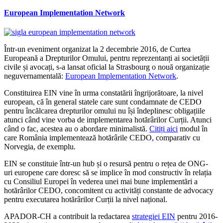
European Implementation Network
Într-un eveniment organizat la 2 decembrie 2016, de Curtea
Europeană a Drepturilor Omului, pentru reprezentanți ai societății
civile și avocați, s-a lansat oficial la Strasbourg o nouă organizație
neguvernamentală:
European Implementation Network
.
Constituirea EIN vine în urma constatării îngrijorătoare, la nivel
european, că în general statele care sunt condamnate de CEDO
pentru încălcarea drepturilor omului nu își îndeplinesc obligațiile
atunci când vine vorba de implementarea hotărârilor Curții. Atunci
când o fac, acestea au o abordare minimalistă.
Citiți aici
modul în
care România implementează hotărârile CEDO, comparativ cu
Norvegia, de exemplu.
EIN se constituie într-un hub și o resursă pentru o rețea de ONG-
uri europene care doresc să se implice în mod constructiv în relația
cu Consiliul Europei în vederea unei mai bune implementări a
hotărârilor CEDO, concomitent cu activități constante de advocacy
pentru executarea hotărârilor Curții la nivel național.
APADOR-CH a contribuit la redactarea
strategiei EIN
pentru 2016-