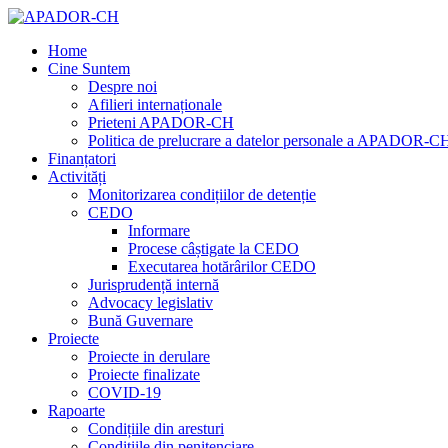
Home
Cine Suntem
Despre noi
Afilieri internaționale
Prieteni APADOR-CH
Politica de prelucrare a datelor personale a APADOR-C
Finanțatori
Activități
Monitorizarea condițiilor de detenție
CEDO
Informare
Procese câștigate la CEDO
Executarea hotărârilor CEDO
Jurisprudență internă
Advocacy legislativ
Bună Guvernare
Proiecte
Proiecte in derulare
Proiecte finalizate
COVID-19
Rapoarte
Condițiile din aresturi
Condițiile din penitenciare