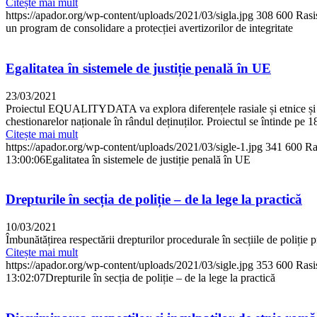
Citește mai mult
https://apador.org/wp-content/uploads/2021/03/sigla.jpg
308
600
Rasi
un program de consolidare a protecției avertizorilor de integritate
Egalitatea în sistemele de justiție penală în UE
23/03/2021
Proiectul EQUALITYDATA va explora diferențele rasiale și etnice și pract
chestionarelor naționale în rândul deținuților. Proiectul se întinde pe 1
Citește mai mult
https://apador.org/wp-content/uploads/2021/03/sigle-1.jpg
341
600
Ra
13:00:06
Egalitatea în sistemele de justiție penală în UE
Drepturile în secția de poliție – de la lege la practică
10/03/2021
Îmbunătățirea respectării drepturilor procedurale în secțiile de poliți
Citește mai mult
https://apador.org/wp-content/uploads/2021/03/sigle.jpg
353
600
Rasi
13:02:07
Drepturile în secția de poliție – de la lege la practică