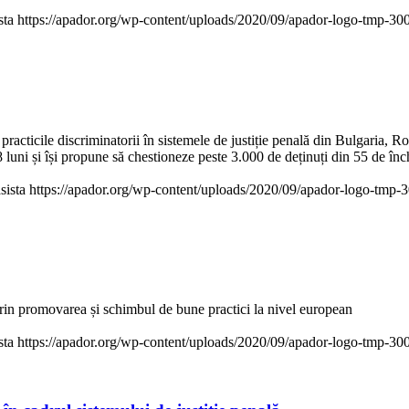
sta
https://apador.org/wp-content/uploads/2020/09/apador-logo-tmp-3
icile discriminatorii în sistemele de justiție penală din Bulgaria, Român
8 luni și își propune să chestioneze peste 3.000 de deținuți din 55 de închi
sista
https://apador.org/wp-content/uploads/2020/09/apador-logo-tmp
e prin promovarea și schimbul de bune practici la nivel european
sta
https://apador.org/wp-content/uploads/2020/09/apador-logo-tmp-3