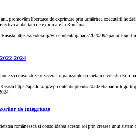
 ani, promovăm libertatea de exprimare prin urmărirea executării hotăr
efectivă a libertății de exprimare în România.
0
Rasista
https://apador.org/wp-content/uploads/2020/09/apador-logo-
t 2022-2024
ne să consolideze rezistența organizațiilor societății civile din Europa
Rasista
https://apador.org/wp-content/uploads/2020/09/apador-logo-t
-2024
orilor de integritate
ietatea românească și consolidarea acestui rol prin crearea unui sistem de p