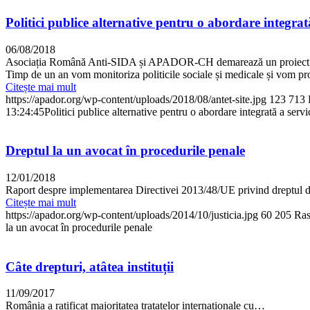
Politici publice alternative pentru o abordare integrată
06/08/2018
Asociația Română Anti-SIDA și APADOR-CH demarează un proiect ce vize
Timp de un an vom monitoriza politicile sociale și medicale și vom pr
Citește mai mult
https://apador.org/wp-content/uploads/2018/08/antet-site.jpg
123
713
13:24:45
Politici publice alternative pentru o abordare integrată a servi
Dreptul la un avocat în procedurile penale
12/01/2018
Raport despre implementarea Directivei 2013/48/UE privind dreptul de
Citește mai mult
https://apador.org/wp-content/uploads/2014/10/justicia.jpg
60
205
Ras
la un avocat în procedurile penale
Câte drepturi, atâtea instituții
11/09/2017
România a ratificat majoritatea tratatelor internaționale cu…