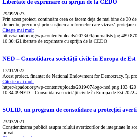
Libertate de exprimare cu sprijin de la CEDO
29/09/2023
Prin acest proiect, continuăm ceea ce facem deja de mai bine de 30 de
domeniu, precum și prin susținerea reformelor care vizează protejarea 
Citește mai mult
https://apador.org/wp-content/uploads/2023/09/journalists.jpg
489
87
10:30:42
Libertate de exprimare cu sprijin de la CEDO
NED – Consolidarea societății civile în Europa de Es
17/01/2022
Acest proiect, finanțat de National Endowment for Democracy, își propu
Citește mai mult
https://apador.org/wp-content/uploads/2019/07/logo-ned.png
103
420
10:34:09
NED – Consolidarea societății civile în Europa de Est 2022
SOLID, un program de consolidare a protecției avertiz
23/03/2021
Conștientizarea publică asupra rolului avertizorilor de integritate în soc
privat.