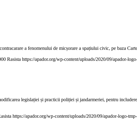
ontracarare a fenomenului de micșorare a spațiului civic, pe baza Cartei 
000
Rasista
https://apador.org/wp-content/uploads/2020/09/apador-lo
rea legislației și practicii poliției și jandarmeriei, pentru includerea 
asista
https://apador.org/wp-content/uploads/2020/09/apador-logo-tm