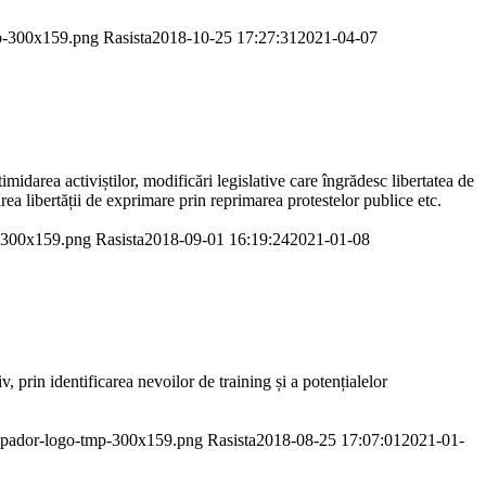
mp-300x159.png
Rasista
2018-10-25 17:27:31
2021-04-07
idarea activiștilor, modificări legislative care îngrădesc libertatea de
a libertății de exprimare prin reprimarea protestelor publice etc.
p-300x159.png
Rasista
2018-09-01 16:19:24
2021-01-08
, prin identificarea nevoilor de training și a potențialelor
/apador-logo-tmp-300x159.png
Rasista
2018-08-25 17:07:01
2021-01-