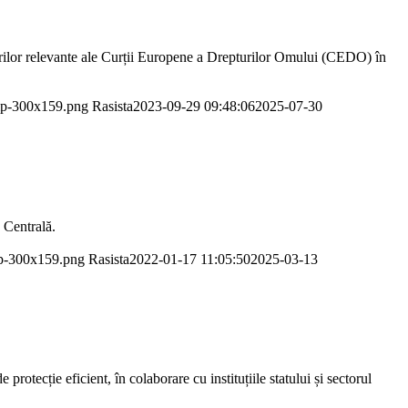
ârilor relevante ale Curții Europene a Drepturilor Omului (CEDO) în
tmp-300x159.png
Rasista
2023-09-29 09:48:06
2025-07-30
 Centrală.
mp-300x159.png
Rasista
2022-01-17 11:05:50
2025-03-13
rotecție eficient, în colaborare cu instituțiile statului și sectorul