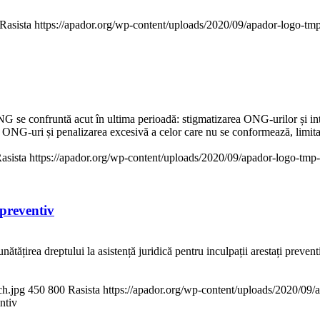
Rasista
https://apador.org/wp-content/uploads/2020/09/apador-logo-t
NG se confruntă acut în ultima perioadă: stigmatizarea ONG-urilor și intim
ONG-uri și penalizarea excesivă a celor care nu se conformează, limitare
asista
https://apador.org/wp-content/uploads/2020/09/apador-logo-tm
 preventiv
tățirea dreptului la asistență juridică pentru inculpații arestați preventiv
ch.jpg
450
800
Rasista
https://apador.org/wp-content/uploads/2020/09
entiv