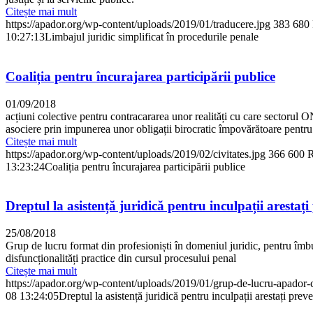
Citește mai mult
https://apador.org/wp-content/uploads/2019/01/traducere.jpg
383
680
10:27:13
Limbajul juridic simplificat în procedurile penale
Coaliția pentru încurajarea participării publice
01/09/2018
acțiuni colective pentru contracararea unor realități cu care sectorul O
asociere prin impunerea unor obligații birocratic împovărătoare pentru 
Citește mai mult
https://apador.org/wp-content/uploads/2019/02/civitates.jpg
366
600
R
13:23:24
Coaliția pentru încurajarea participării publice
Dreptul la asistență juridică pentru inculpații arestați
25/08/2018
Grup de lucru format din profesioniști în domeniul juridic, pentru îmbună
disfuncționalități practice din cursul procesului penal
Citește mai mult
https://apador.org/wp-content/uploads/2019/01/grup-de-lucru-apador-
08 13:24:05
Dreptul la asistență juridică pentru inculpații arestați prev