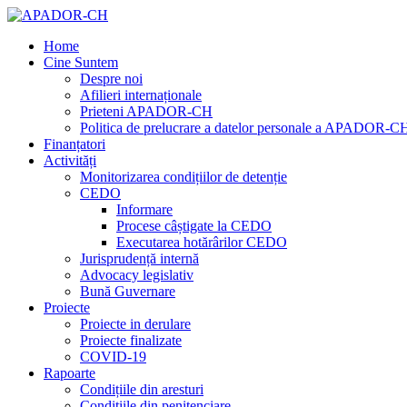
Home
Cine Suntem
Despre noi
Afilieri internaționale
Prieteni APADOR-CH
Politica de prelucrare a datelor personale a APADOR-C
Finanțatori
Activități
Monitorizarea condițiilor de detenție
CEDO
Informare
Procese câștigate la CEDO
Executarea hotărârilor CEDO
Jurisprudență internă
Advocacy legislativ
Bună Guvernare
Proiecte
Proiecte in derulare
Proiecte finalizate
COVID-19
Rapoarte
Condițiile din aresturi
Condițiile din penitenciare