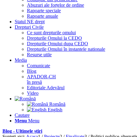
Abuzuri ale forțelor de ordine
Rapoarte speciale
Rapoarte anuale
Statul NE drept
Drepturi Civile
Ce sunt drepturile omului
Drepturile Omului la CEDO
Drepturile Omului dupa CEDO
Drepturile Omului în instantele nationale
Resurse utile
Media
Comunicate
Blog
APADOR-CH
în presă
Editoriale Adevărul
Video
Română
English
Cautare
Menu
Menu
Blog - Ultimele știri
Sunteți aici:
Acasa
1
/
Proiecte
2
/
Finalizate
3
/
Politici publice alternati