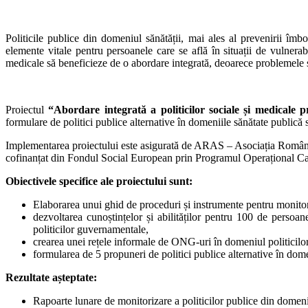
Politicile publice din domeniul sănătății, mai ales al prevenirii îmboln
elemente vitale pentru persoanele care se află în situații de vulnerab
medicale să beneficieze de o abordare integrată, deoarece problemele s
Proiectul
“Abordare integrată a politicilor sociale și medicale pr
formulare de politici publice alternative în domeniile sănătate publică s
Implementarea proiectului este asigurată de ARAS – Asociația Româ
cofinanțat din Fondul Social European prin Programul Operațional Ca
Obiectivele specifice ale proiectului sunt:
Elaborarea unui ghid de proceduri și instrumente pentru monitori
dezvoltarea cunoștințelor și abilităților pentru 100 de persoa
politicilor guvernamentale,
crearea unei rețele informale de ONG-uri în domeniul politicilo
formularea de 5 propuneri de politici publice alternative în dome
Rezultate așteptate:
Rapoarte lunare de monitorizare a politicilor publice din domeni