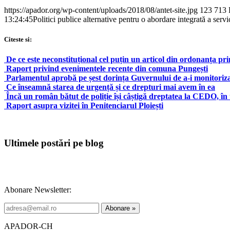
https://apador.org/wp-content/uploads/2018/08/antet-site.jpg
123
713
13:24:45
Politici publice alternative pentru o abordare integrată a servi
Citeste si:
De ce este neconstituțional cel puțin un articol din ordonanța p
Raport privind evenimentele recente din comuna Pungești
Parlamentul aprobă pe șest dorința Guvernului de a-i monitoriza pe
Ce înseamnă starea de urgență și ce drepturi mai avem în ea
Încă un român bătut de poliție își câștigă dreptatea la CEDO, în 
Raport asupra vizitei în Penitenciarul Ploiești
Ultimele postări pe blog
Abonare Newsletter:
APADOR-CH