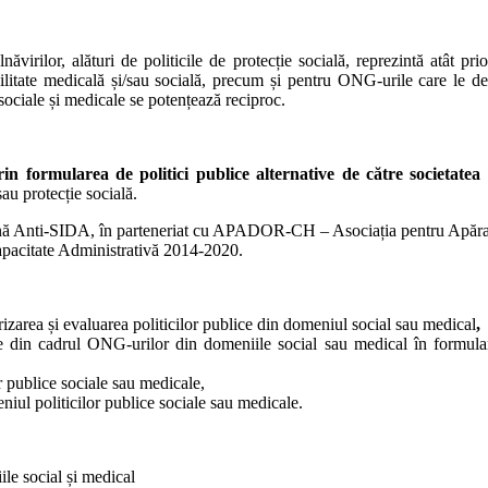
ăvirilor, alături de politicile de protecție socială, reprezintă atât prior
ilitate medicală și/sau socială, precum și pentru ONG-urile care le des
ociale și medicale se potențează reciproc.
in formularea de politici publice alternative de către societatea 
au protecție socială.
nă Anti-SIDA, în parteneriat cu APADOR-CH – Asociația pentru Apărare
pacitate Administrativă 2014-2020.
zarea și evaluarea politicilor publice din domeniul social sau medical
,
ne din cadrul ONG-urilor din domeniile social sau medical în formular
r publice sociale sau medicale,
niul politicilor publice sociale sau medicale.
ile social și medical