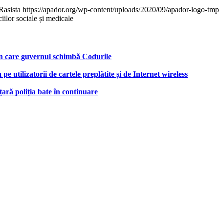
Rasista
https://apador.org/wp-content/uploads/2020/09/apador-logo-t
ciilor sociale și medicale
rin care guvernul schimbă Codurile
 utilizatorii de cartele preplătite și de Internet wireless
țară poliția bate în continuare