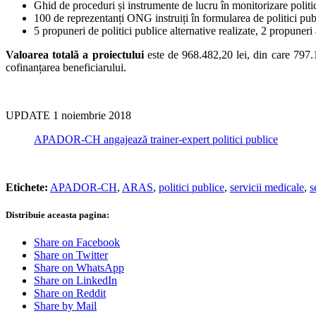
Ghid de proceduri și instrumente de lucru în monitorizare politic
100 de reprezentanți ONG instruiți în formularea de politici publ
5 propuneri de politici publice alternative realizate, 2 propuneri
Valoarea totală a proiectului
este de 968.482,20 lei, din care 797.
cofinanțarea beneficiarului.
UPDATE 1 noiembrie 2018
APADOR-CH angajează trainer-expert politici publice
Etichete:
APADOR-CH
,
ARAS
,
politici publice
,
servicii medicale
,
s
Distribuie aceasta pagina:
Share on Facebook
Share on Twitter
Share on WhatsApp
Share on LinkedIn
Share on Reddit
Share by Mail