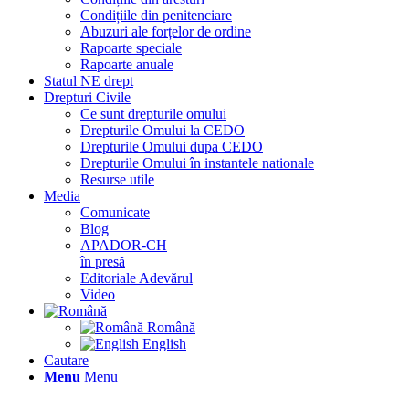
Condițiile din penitenciare
Abuzuri ale forțelor de ordine
Rapoarte speciale
Rapoarte anuale
Statul NE drept
Drepturi Civile
Ce sunt drepturile omului
Drepturile Omului la CEDO
Drepturile Omului dupa CEDO
Drepturile Omului în instantele nationale
Resurse utile
Media
Comunicate
Blog
APADOR-CH
în presă
Editoriale Adevărul
Video
Română
English
Cautare
Menu
Menu