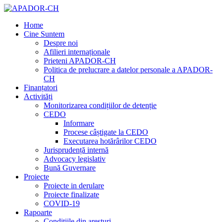
Home
Cine Suntem
Despre noi
Afilieri internaționale
Prieteni APADOR-CH
Politica de prelucrare a datelor personale a APADOR-
CH
Finanțatori
Activități
Monitorizarea condițiilor de detenție
CEDO
Informare
Procese câștigate la CEDO
Executarea hotărârilor CEDO
Jurisprudență internă
Advocacy legislativ
Bună Guvernare
Proiecte
Proiecte in derulare
Proiecte finalizate
COVID-19
Rapoarte
Condițiile din aresturi