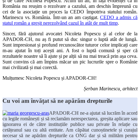
și de către Nicoleta Popescu. Acum un an, în fața evidenței că în
România nu reușim o rezolvare a cazului, am deschis împreună cu
cei de la asociație un proces la CEDO împotriva statului român.
Marinescu vs. România. Într-un an am caștigat.
CEDO a admis că
statul român a greșit nerezolvând cazul în atât de mult timp
.
Sincer, fără ajutorul avocatei Nicoleta Popescu și al celor de la
APADOR-CH, nu aș fi putut să duc singur o luptă atât de lungă.
Sunt impresionat și profund recunoscător tuturor celor implicați care
m-au ajutat în toți acești ani. A fost o luptă comună și sper că
rezultatele noastre să îi ajute și pe alții să nu mai treacă prin așa ceva.
Sunt convins că am împins măcar un pic lucrurile spre o Românie
mai civilizată și mai corectă.
Mulțumesc Nicoleta Popescu și APADOR-CH!
Șerban Marinescu, arhitect
Cu voi am învățat să ne apărăm drepturile
APADOR-CH ne-a ajutat să lucrăm în acord
cu legile românești și să reclamăm nerespectarea, greșita aplicare sau
ignorarea ei de către instituțiile publice sau private în relație cu
cetățeanul sau cu altă entitate. Am căpătat cunoștinetele și curajul
necesar să ne apărăm drepturile ca ONG dar și să milităm pentru