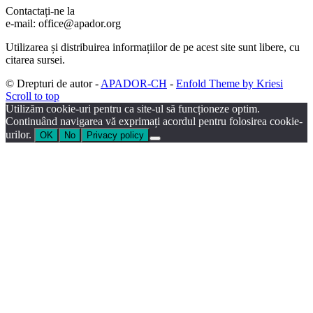
Contactați-ne la
e-mail: office@apador.org
Utilizarea și distribuirea informațiilor de pe acest site sunt libere, cu
citarea sursei.
© Drepturi de autor -
APADOR-CH
-
Enfold Theme by Kriesi
Scroll to top
Utilizăm cookie-uri pentru ca site-ul să funcționeze optim.
Continuând navigarea vă exprimați acordul pentru folosirea cookie-
urilor.
OK
No
Privacy policy