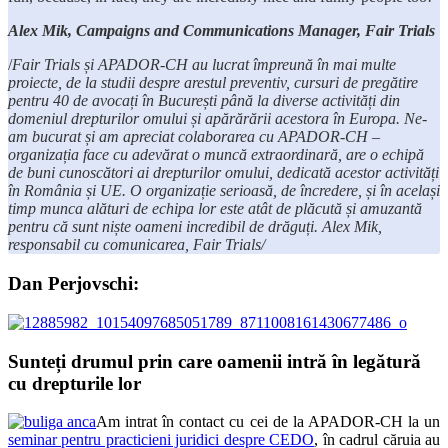
Alex Mik, Campaigns and Communications Manager, Fair Trials
/
Fair Trials și APADOR-CH au lucrat împreună în mai multe
proiecte, de la studii despre arestul preventiv, cursuri de pregătire
pentru 40 de avocați în București până la diverse activități din
domeniul drepturilor omului și apărărării acestora în Europa. Ne-
am bucurat și am apreciat colaborarea cu APADOR-CH –
organizația face cu adevărat o muncă extraordinară, are o echipă
de buni cunoscători ai drepturilor omului, dedicată acestor activități
în România și UE. O organizație serioasă, de încredere, și în același
timp munca alături de echipa lor este atât de plăcută și amuzantă
pentru că sunt niște oameni incredibil de drăguți.
Alex Mik,
responsabil cu comunicarea, Fair Trials/
Dan Perjovschi:
Sunteți drumul prin care oamenii intră în legătură
cu drepturile lor
Am intrat în contact cu cei de la APADOR-CH la un
seminar pentru practicieni juridici despre CEDO
, în cadrul căruia au