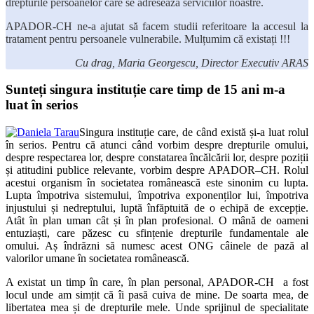
drepturile persoanelor care se adresează serviciilor noastre.
APADOR-CH ne-a ajutat să facem studii referitoare la accesul la
tratament pentru persoanele vulnerabile. Mulțumim că existați !!!
Cu drag, Maria Georgescu, Director Executiv ARAS
Sunteți singura instituție care timp de 15 ani m-a
luat în serios
Singura instituție care, de când există și-a luat rolul
în serios. Pentru că atunci când vorbim despre drepturile omului,
despre respectarea lor, despre constatarea încălcării lor, despre poziții
și atitudini publice relevante, vorbim despre APADOR–CH. Rolul
acestui organism în societatea românească este sinonim cu lupta.
Lupta împotriva sistemului, împotriva exponenților lui, împotriva
injustului și nedreptului, luptă înfăptuită de o echipă de excepție.
Atât în plan uman cât și în plan profesional. O mână de oameni
entuziaști, care păzesc cu sfințenie drepturile fundamentale ale
omului. Aș îndrăzni să numesc acest ONG câinele de pază al
valorilor umane în societatea românească.
A existat un timp în care, în plan personal, APADOR-CH a fost
locul unde am simțit că îi pasă cuiva de mine. De soarta mea, de
libertatea mea și de drepturile mele. Unde sprijinul de specialitate