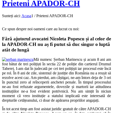
Prieteni APADOR-CH
Sunteți aici:
Acasa
1
/
Prieteni APADOR-CH
Ce spun despre noi oameni care au lucrat cu noi:
Fără ajutorul avocatei Nicoleta Popescu și al celor de
la APADOR-CH nu aș fi putut să duc singur o luptă
atât de lungă
Mă numesc Șerban Marinescu și acum 8 ani am
fost bătut de trei polițiști în sectia 22 de poliție din cartierul Drumul
Taberei. I-am dat în judecată pe cei trei polițiști iar procesul este încă
pe rol. În 8 ani de zile, sistemul de justiție din România nu a reușit să
rezolve acest caz. Am pierdut, am câștigat, ne-am întors deja de 3 ori
în punctul zero al reînceperii anchetei penale. În timpul procesului
ne-au fost refuzate argumentele, dovezile și martorii iar atitudinea
instituțiilor ne-a fost evident potrivnică. Nu am simțit în niciun
moment că vreo instituție a statului implicată este interesată de
drepturile cetățeanului, ci doar de apărarea propriilor angajați.
În tot acest timp am fost asistat juridic gratuit de către APADOR-CH