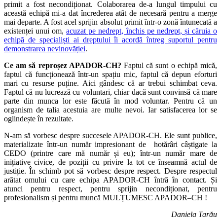
primit a fost necondiționat. Colaborarea de-a lungul timpului cu
această echipă mi-a dat încrederea atât de necesară pentru a merge
mai departe. A fost acel sprijin absolut primit într-o zonă întunecată a
existenței unui om,
acuzat pe nedrept, închis pe nedrept, și căruia o
echipă de specialiști ai dreptului îi acordă întreg suportul pentru
demonstrarea nevinovăției
.
Ce am să reproșez APADOR-CH?
Faptul că sunt o echipă mică,
faptul că funcționează într-un spațiu mic, faptul că depun eforturi
mari cu resurse puține. Aici gândesc că ar trebui schimbat ceva.
Faptul că nu lucrează cu voluntari, chiar dacă sunt convinsă că mare
parte din munca lor este făcută în mod voluntar. Pentru că un
organism de talia acestuia are multe nevoi. Iar satisfacerea lor se
oglindește în rezultate.
N-am să vorbesc despre succesele APADOR-CH. Ele sunt publice,
materializate într-un număr impresionant de hotărâri câștigate la
CEDO (printre care mă număr și eu); într-un număr mare de
inițiative civice, de poziții cu privire la tot ce înseamnă actul de
justiție. În schimb pot să vorbesc despre respect. Despre respectul
arătat omului cu care echipa APADOR-CH întră în contact. Și
atunci pentru respect, pentru sprijin necondiționat, pentru
profesionalism și pentru muncă MULȚUMESC APADOR–CH !
Daniela Tarău