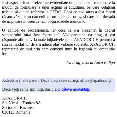
fost aspecte foarte relevante evidențiate de practicieni, referitoare la
modul de formulare a unei acțiuni și atitudinea pe care cetățenii
trebuie să o aibă referitor la CEDO. Ceea ce m-a atras a fost faptul
că am văzut cum oamenii cu un potențial uriaș, și care dau dovadă
de implicare în ceea ce fac, obțin roadele muncii lor.
O echipă de profesioniști, iar ceea ce s-a prezentat în cadrul
seminarului mi-a fost foarte util. Voi participa cu drag și voi
răspunde afirmativ la toate inițiativele celor APADOR-CH pentru că
știu că modul lor de a fi aduce plus valoare societății. APADOR-CH
reprezintă drumul prin care oamenii intră în legătură cu drepturile
lor.
Cu drag, avocat Anca Buliga
Așteptăm și alte păreri. Dacă vreți să ne scrieți: office@apador.org
Dacă vreți să ne sprijiniți, găsiți
aici câteva modalități
.
APADOR-CH
Str. Nicolae Tonitza 8A
Sector 3 – Bucuresti
030113 Romania