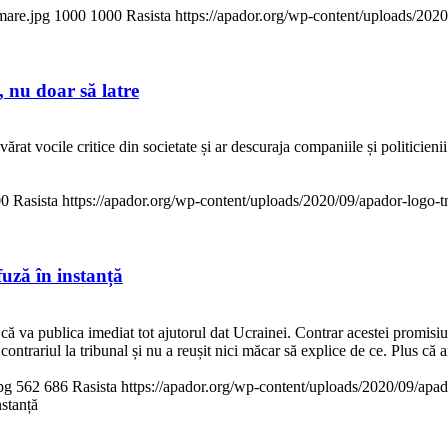
mare.jpg
1000
1000
Rasista
https://apador.org/wp-content/uploads/20
 nu doar să latre
t vocile critice din societate și ar descuraja companiile și politicienii
00
Rasista
https://apador.org/wp-content/uploads/2020/09/apador-logo
uză în instanță
că va publica imediat tot ajutorul dat Ucrainei. Contrar acestei promisiu
contrariul la tribunal și nu a reușit nici măcar să explice de ce. Plus că
pg
562
686
Rasista
https://apador.org/wp-content/uploads/2020/09/ap
nstanță