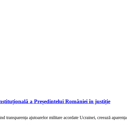
ituțională a Președintelui României în justiție
vind transparența ajutoarelor militare acordate Ucrainei, creează aparența u