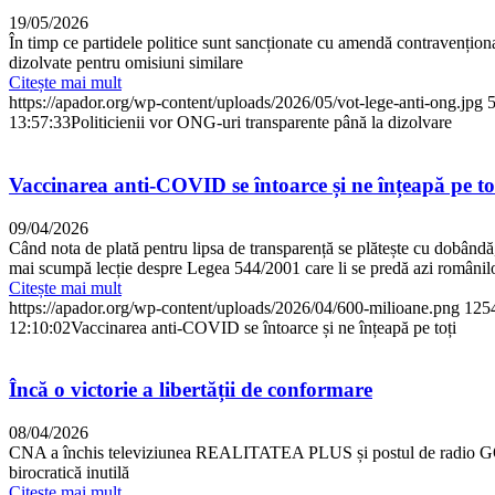
19/05/2026
În timp ce partidele politice sunt sancționate cu amendă contravențional
dizolvate pentru omisiuni similare
Citește mai mult
https://apador.org/wp-content/uploads/2026/05/vot-lege-anti-ong.jpg
13:57:33
Politicienii vor ONG-uri transparente până la dizolvare
Vaccinarea anti-COVID se întoarce și ne înțeapă pe to
09/04/2026
Când nota de plată pentru lipsa de transparență se plătește cu dobândă, i
mai scumpă lecție despre Legea 544/2001 care li se predă azi românil
Citește mai mult
https://apador.org/wp-content/uploads/2026/04/600-milioane.png
125
12:10:02
Vaccinarea anti-COVID se întoarce și ne înțeapă pe toți
Încă o victorie a libertății de conformare
08/04/2026
CNA a închis televiziunea REALITATEA PLUS și postul de radio GOL
birocratică inutilă
Citește mai mult