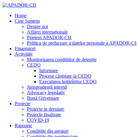
Home
Cine Suntem
Despre noi
Afilieri internaționale
Prieteni APADOR-CH
Politica de prelucrare a datelor personale a APADOR-C
Finanțatori
Activități
Monitorizarea condițiilor de detenție
CEDO
Informare
Procese câștigate la CEDO
Executarea hotărârilor CEDO
Jurisprudență internă
Advocacy legislativ
Bună Guvernare
Proiecte
Proiecte in derulare
Proiecte finalizate
COVID-19
Rapoarte
Condițiile din aresturi
Condițiile din penitenciare