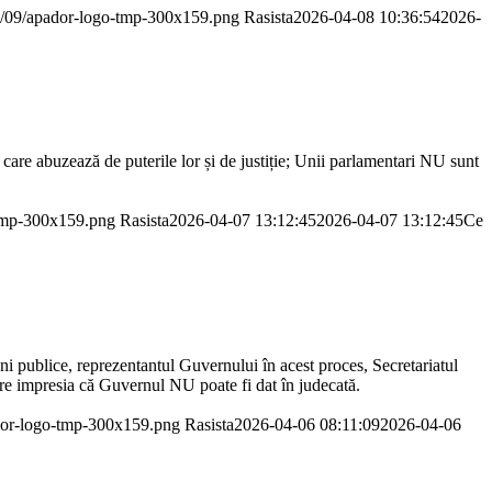
20/09/apador-logo-tmp-300x159.png
Rasista
2026-04-08 10:36:54
2026-
 care abuzează de puterile lor și de justiție; Unii parlamentari NU sunt
-tmp-300x159.png
Rasista
2026-04-07 13:12:45
2026-04-07 13:12:45
Ce
ni publice, reprezentantul Guvernului în acest proces, Secretariatul
 are impresia că Guvernul NU poate fi dat în judecată.
ador-logo-tmp-300x159.png
Rasista
2026-04-06 08:11:09
2026-04-06