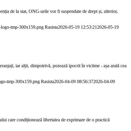
nția de la stat, ONG-urile vor fi suspendate de drept și, ulterior,
or-logo-tmp-300x159.png
Rasista
2026-05-19 12:53:21
2026-05-19
anjați, iar alții, dimpotrivă, pozează ipocrit în victime - așa arată cea
-logo-tmp-300x159.png
Rasista
2026-04-09 08:56:37
2026-04-09
care condiționează libertatea de exprimare de o practică