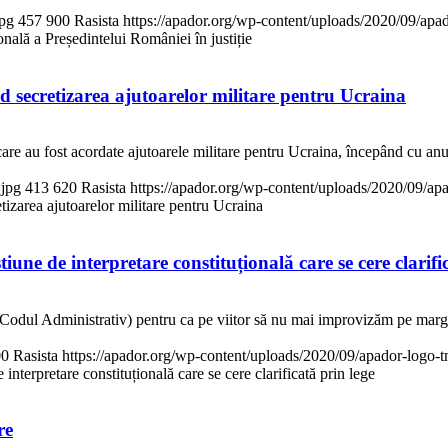
jpg
457
900
Rasista
https://apador.org/wp-content/uploads/2020/09/ap
ală a Președintelui României în justiție
secretizarea ajutoarelor militare pentru Ucraina
care au fost acordate ajutoarele militare pentru Ucraina, începând cu an
.jpg
413
620
Rasista
https://apador.org/wp-content/uploads/2020/09/a
zarea ajutoarelor militare pentru Ucraina
une de interpretare constituțională care se cere clarifi
 Codul Administrativ) pentru ca pe viitor să nu mai improvizăm pe margi
00
Rasista
https://apador.org/wp-content/uploads/2020/09/apador-logo
nterpretare constituțională care se cere clarificată prin lege
re