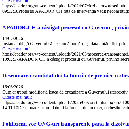
Citește mai mult
https://apador.org/wp-content/uploads/2024/07/dezbatere-presedintie.
09:32:58
Protestul APADOR-CH față de intervenția vădit neconstituțion
APADOR-CH a câștigat procesul cu Guvernul, privind 
14/07/2026
Instanța obligă Guvernul să ne spună numărul și data hotărârilor prin 
Citește mai mult
https://apador.org/wp-content/uploads/2021/03/asoparea-transparentei
10:02:57
APADOR-CH a câștigat procesul cu Guvernul, privind secreti
Desemnarea candidatului la funcția de premier, o chesti
16/06/2026
Cum ar trebui modificată legea de organizare a Guvernului (respectiv
Citește mai mult
https://apador.org/wp-content/uploads/2026/06/constitutia.jpg
667
10
14:11:10
Desemnarea candidatului la funcția de premier, o chestiune de i
Politicienii vor ONG-uri transparente până la dizolva