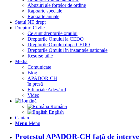
Abuzuri ale forțelor de ordine
Rapoarte speciale
Rapoarte anuale
Statul NE drept
Drepturi Civile
Ce sunt drepturile omului
Drepturile Omului la CEDO
Drepturile Omului dupa CEDO
Drepturile Omului în instantele nationale
Resurse utile
Media
Comunicate
Blog
APADOR-CH
în presă
Editoriale Adevărul
Video
Română
English
Cautare
Menu
Menu
Protestul APADOR-CH față de intervenți