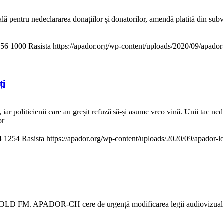
ă pentru nedeclararea donațiilor și donatorilor, amendă platită din subve
556
1000
Rasista
https://apador.org/wp-content/uploads/2020/09/apad
ți
ar politicienii care au greșit refuză să-și asume vreo vină. Unii tac neder
or
4
1254
Rasista
https://apador.org/wp-content/uploads/2020/09/apador
D FM. APADOR-CH cere de urgență modificarea legii audiovizualului 