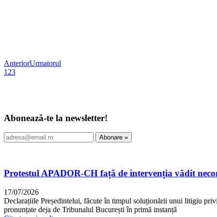
Anterior
Urmatorul
1
2
3
Abonează-te la newsletter!
Protestul APADOR-CH față de intervenția vădit neconst
17/07/2026
Declarațiile Președintelui, făcute în timpul soluționării unui litigiu pri
pronunțate deja de Tribunalul București în primă instanță