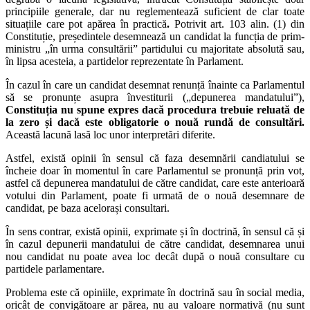
principiile generale, dar nu reglementează suficient de clar toate
situațiile care pot apărea în practică
.
Potrivit art. 103 alin. (1) din
Constituție, președintele desemnează un candidat la funcția de prim-
ministru „în urma consultării” partidului cu majoritate absolută sau,
în lipsa acesteia, a partidelor reprezentate în Parlament.
În cazul în care un candidat desemnat renunță înainte ca Parlamentul
să se pronunțe asupra învestiturii („depunerea mandatului”),
Constituția nu spune expres dacă procedura trebuie reluată de
la zero și dacă este obligatorie o nouă rundă de consultări.
Această lacună lasă loc unor interpretări diferite.
Astfel, există opinii în sensul că faza desemnării candiatului se
încheie doar în momentul în care Parlamentul se pronunță prin vot,
astfel că depunerea mandatului de către candidat, care este anterioară
votului din Parlament, poate fi urmată de o nouă desemnare de
candidat, pe baza acelorași consultari.
În sens contrar, există opinii, exprimate și în doctrină, în sensul că și
în cazul depunerii mandatului de către candidat, desemnarea unui
nou candidat nu poate avea loc decât după o nouă consultare cu
partidele parlamentare.
Problema este că opiniile, exprimate în doctrină sau în social media,
oricât de convigătoare ar părea, nu au valoare normativă (nu sunt