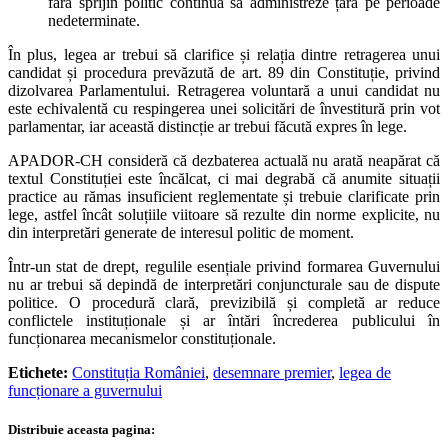
fără sprijin politic continuă să administreze țara pe perioade
nedeterminate.
În plus, legea ar trebui să clarifice și relația dintre retragerea unui
candidat și procedura prevăzută de art. 89 din Constituție, privind
dizolvarea Parlamentului. Retragerea voluntară a unui candidat nu
este echivalentă cu respingerea unei solicitări de învestitură prin vot
parlamentar, iar această distincție ar trebui făcută expres în lege.
APADOR-CH consideră că dezbaterea actuală nu arată neapărat că
textul Constituției este încălcat, ci mai degrabă că anumite situații
practice au rămas insuficient reglementate și trebuie clarificate prin
lege, astfel încât soluțiile viitoare să rezulte din norme explicite, nu
din interpretări generate de interesul politic de moment.
Într-un stat de drept, regulile esențiale privind formarea Guvernului
nu ar trebui să depindă de interpretări conjuncturale sau de dispute
politice. O procedură clară, previzibilă și completă ar reduce
conflictele instituționale și ar întări încrederea publicului în
funcționarea mecanismelor constituționale.
Etichete:
Constituția României
,
desemnare premier
,
legea de
funcționare a guvernului
Distribuie aceasta pagina: