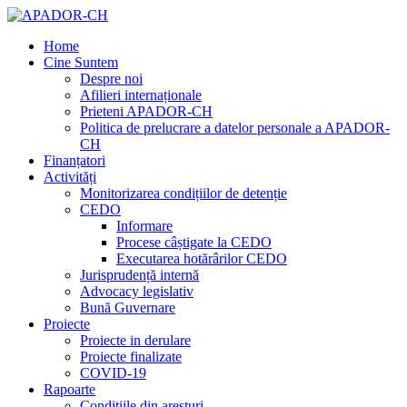
Home
Cine Suntem
Despre noi
Afilieri internaționale
Prieteni APADOR-CH
Politica de prelucrare a datelor personale a APADOR-
CH
Finanțatori
Activități
Monitorizarea condițiilor de detenție
CEDO
Informare
Procese câștigate la CEDO
Executarea hotărârilor CEDO
Jurisprudență internă
Advocacy legislativ
Bună Guvernare
Proiecte
Proiecte in derulare
Proiecte finalizate
COVID-19
Rapoarte
Condițiile din aresturi