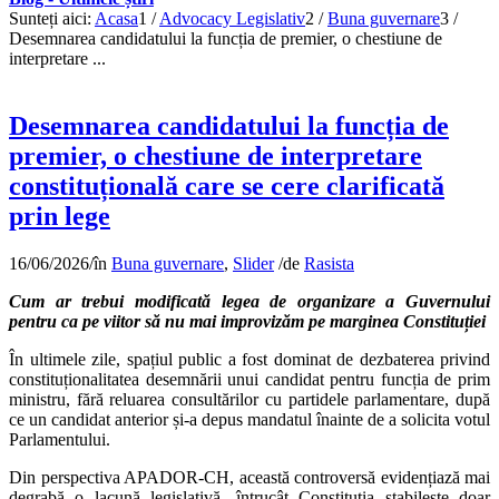
Sunteți aici:
Acasa
1
/
Advocacy Legislativ
2
/
Buna guvernare
3
/
Desemnarea candidatului la funcția de premier, o chestiune de
interpretare ...
Desemnarea candidatului la funcția de
premier, o chestiune de interpretare
constituțională care se cere clarificată
prin lege
16/06/2026
/
în
Buna guvernare
,
Slider
/
de
Rasista
Cum ar trebui modificată legea de organizare a Guvernului
pentru ca pe viitor să nu mai improvizăm pe marginea Constituției
În ultimele zile, spațiul public a fost dominat de dezbaterea privind
constituționalitatea desemnării unui candidat pentru funcția de prim
ministru, fără reluarea consultărilor cu partidele parlamentare, după
ce un candidat anterior și-a depus mandatul înainte de a solicita votul
Parlamentului.
Din perspectiva APADOR-CH, această controversă evidențiază mai
degrabă o lacună legislativă, întrucât Constituția stabilește doar