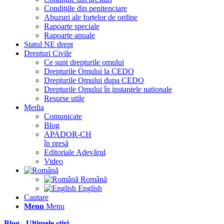
Condițiile din penitenciare
Abuzuri ale forțelor de ordine
Rapoarte speciale
Rapoarte anuale
Statul NE drept
Drepturi Civile
Ce sunt drepturile omului
Drepturile Omului la CEDO
Drepturile Omului dupa CEDO
Drepturile Omului în instantele nationale
Resurse utile
Media
Comunicate
Blog
APADOR-CH
în presă
Editoriale Adevărul
Video
Română
English
Cautare
Menu
Menu
Blog - Ultimele știri