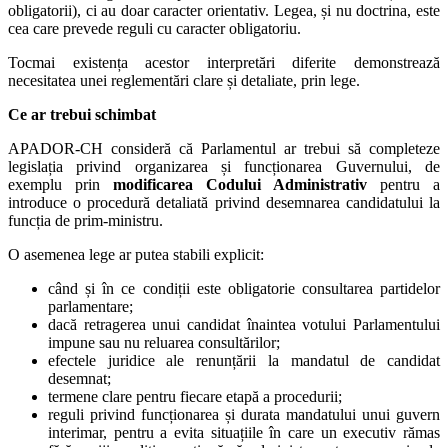
obligatorii), ci au doar caracter orientativ. Legea, și nu doctrina, este
cea care prevede reguli cu caracter obligatoriu.
Tocmai existența acestor interpretări diferite demonstrează
necesitatea unei reglementări clare și detaliate, prin lege.
Ce ar trebui schimbat
APADOR-CH consideră că Parlamentul ar trebui să completeze
legislația privind organizarea și funcționarea Guvernului, de
exemplu prin
modificarea Codului Administrativ
pentru a
introduce o procedură detaliată privind desemnarea candidatului la
funcția de prim-ministru.
O asemenea lege ar putea stabili explicit:
când și în ce condiții este obligatorie consultarea partidelor
parlamentare;
dacă retragerea unui candidat înaintea votului Parlamentului
impune sau nu reluarea consultărilor;
efectele juridice ale renunțării la mandatul de candidat
desemnat;
termene clare pentru fiecare etapă a procedurii;
reguli privind funcționarea și durata mandatului unui guvern
interimar, pentru a evita situațiile în care un executiv rămas