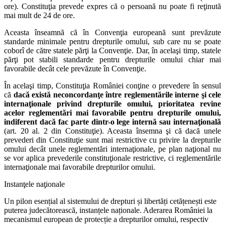
ore). Constituţia prevede expres că o persoană nu poate fi reţinută
mai mult de 24 de ore.
Aceasta înseamnă că în Convenţia europeană sunt prevăzute
standarde minimale pentru drepturile omului, sub care nu se poate
coborî de către statele părţi la Convenţie. Dar, în acelaşi timp, statele
părţi pot stabili standarde pentru drepturile omului chiar mai
favorabile decât cele prevăzute în Convenţie.
În acelaşi timp, Constituţia României conţine o prevedere în sensul
că
dacă există neconcordanţe între reglementările interne şi cele
internaţionale privind drepturile omului, prioritatea revine
acelor reglementări mai favorabile pentru drepturile omului,
indiferent dacă fac parte dintr-o lege internă sau internaţională
(art. 20 al. 2 din Constituţie). Aceasta însemna şi că dacă unele
prevederi din Constituţie sunt mai restrictive cu privire la drepturile
omului decât unele reglementări internaţionale, pe plan naţional nu
se vor aplica prevederile constituţionale restrictive, ci reglementările
internaţionale mai favorabile drepturilor omului.
Instanţele naţionale
Un pilon esențial al sistemului de drepturi și libertăți cetățenești este
puterea judecătorească, instanțele naționale. Aderarea României la
mecanismul european de protecție a drepturilor omului, respectiv