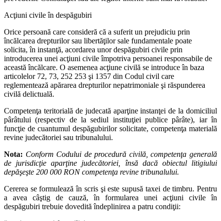
Acţiuni civile în despăgubiri
Orice persoană care consideră că a suferit un prejudiciu prin
încălcarea drepturilor sau libertăţilor sale fundamentale poate
solicita, în instanţă, acordarea unor despăgubiri civile prin
introducerea unei acţiuni civile împotriva persoanei responsabile de
această încălcare. O asemenea acţiune civilă se introduce în baza
articolelor 72, 73, 252 253 şi 1357 din Codul civil care
reglementează apărarea drepturilor nepatrimoniale şi răspunderea
civilă delictuală.
Competenţa teritorială de judecată aparţine instanţei de la domiciliul
pârâtului (respectiv de la sediul instituţiei publice pârâte), iar în
funcţie de cuantumul despăgubirilor solicitate, competenţa materială
revine judecătoriei sau tribunalului.
Nota:
Conform Codului de procedură civilă, competenţa generală
de jurisdicţie aparţine judecătoriei, însă dacă obiectul litigiului
depăşeşte 200 000 RON competenţa revine tribunalului.
Cererea se formulează în scris şi este supusă taxei de timbru. Pentru
a avea câştig de cauză, în formularea unei acţiuni civile în
despăgubiri trebuie dovedită îndeplinirea a patru condiţii: