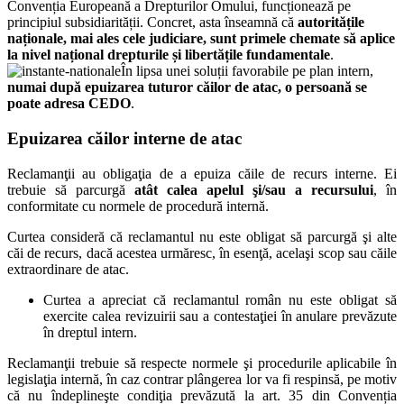
Convenția Europeană a Drepturilor Omului, funcționează pe
principiul subsidiarității. Concret, asta înseamnă că
autoritățile
naționale, mai ales cele judiciare, sunt primele chemate să aplice
la nivel național drepturile și libertățile fundamentale
.
În lipsa unei soluții favorabile pe plan intern,
numai după epuizarea tuturor căilor de atac, o persoană se
poate adresa CEDO
.
Epuizarea căilor interne de atac
Reclamanţii au obligaţia de a epuiza căile de recurs interne. Ei
trebuie să parcurgă
atât calea apelul şi/sau a recursului
, în
conformitate cu normele de procedură internă.
Curtea consideră că reclamantul nu este obligat să parcurgă şi alte
căi de recurs, dacă acestea urmăresc, în esenţă, acelaşi scop sau căile
extraordinare de atac.
Curtea a apreciat că reclamantul român nu este obligat să
exercite calea revizuirii sau a contestaţiei în anulare prevăzute
în dreptul intern.
Reclamanţii trebuie să respecte normele şi procedurile aplicabile în
legislaţia internă, în caz contrar plângerea lor va fi respinsă, pe motiv
că nu îndeplineşte condiţia prevăzută la art. 35 din Convenția