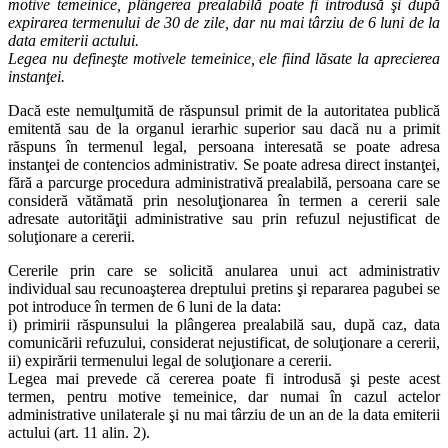
motive temeinice, plângerea prealabilă poate fi introdusă şi după
expirarea termenului de 30 de zile, dar nu mai târziu de 6 luni de la
data emiterii actului.
Legea nu defineşte motivele temeinice, ele fiind lăsate la aprecierea
instanţei.
Dacă este nemulţumită de răspunsul primit de la autoritatea publică
emitentă sau de la organul ierarhic superior sau dacă nu a primit
răspuns în termenul legal, persoana interesată se poate adresa
instanţei de contencios administrativ. Se poate adresa direct instanţei,
fără a parcurge procedura administrativă prealabilă, persoana care se
consideră vătămată prin nesoluţionarea în termen a cererii sale
adresate autorităţii administrative sau prin refuzul nejustificat de
soluţionare a cererii.
Cererile prin care se solicită anularea unui act administrativ
individual sau recunoaşterea dreptului pretins şi repararea pagubei se
pot introduce în termen de 6 luni de la data:
i) primirii răspunsului la plângerea prealabilă sau, după caz, data
comunicării refuzului, considerat nejustificat, de soluţionare a cererii,
ii) expirării termenului legal de soluţionare a cererii.
Legea mai prevede că cererea poate fi introdusă şi peste acest
termen, pentru motive temeinice, dar numai în cazul actelor
administrative unilaterale şi nu mai târziu de un an de la data emiterii
actului (art. 11 alin. 2).