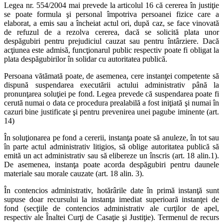
Legea nr. 554/2004 mai prevede la articolul 16 că cererea în justiţie
se poate formula şi personal împotriva persoanei fizice care a
elaborat, a emis sau a încheiat actul ori, după caz, se face vinovată
de refuzul de a rezolva cererea, dacă se solicită plata unor
despăgubiri pentru prejudiciul cauzat sau pentru întârziere. Dacă
acţiunea este admisă, funcţionarul public respectiv poate fi obligat la
plata despăgubirilor în solidar cu autoritatea publică.
Persoana vătămată poate, de asemenea, cere instanţei competente să
dispună suspendarea executării actului administrativ până la
pronunţarea soluţiei pe fond. Legea prevede că suspendarea poate fi
cerută numai o data ce procedura prealabilă a fost iniţiată şi numai în
cazuri bine justificate şi pentru prevenirea unei pagube iminente (art.
14)
În soluţionarea pe fond a cererii, instanţa poate să anuleze, în tot sau
în parte actul administrativ litigios, să oblige autoritatea publică să
emită un act administrativ sau să elibereze un înscris (art. 18 alin.1).
De asemenea, instanţa poate acorda despăgubiri pentru daunele
materiale sau morale cauzate (art. 18 alin. 3).
În contencios administrativ, hotărârile date în primă instanţă sunt
supuse doar recursului la instanţa imediat superioară instanţei de
fond (secţiile de contencios administrativ ale curţilor de apel,
respectiv ale Înaltei Curţi de Casaţie şi Justiţie). Termenul de recurs