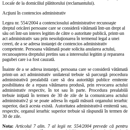
Locale de la domiciliul plătitorului (reclamantului).
Acţiuni în contencios administrativ
Legea nr. 554/2004 a contenciosului administrative recunoaşte
dreptul oricărei persoane care se consideră vătămată într-un drept al
său ori într-un interes legitim de către o autoritate publică, printr-un
act administrativ sau prin nesoluţionarea în termenul legal a unei
cereri, de a se adresa instanţei de contencios administrativ
competente. Persoana vătămată poate solicita anularea actului,
recunoaşterea dreptului pretins sau a interesului legitim şi repararea
pagubei care i-a fost cauzată.
Înainte de a se adresa instanţei, persoana care se consideră vătămată
printr-un act administrativ unilateral trebuie să parcurgă procedura
administrativă prealabilă care să dea autorităţii publice emitente
posibilitatea de a repara vătămarea produsă, prin revocarea actului
administrativ respectiv, în tot sau în parte. Procedura prealabilă
trebuie iniţiată în termen de 30 de zile de la comunicarea actului
administrativ2 şi se poate adresa în egală măsură organului ierarhic
superior, dacă acesta există. Autoritatea administrativă emitentă sau,
respectiv, organul ierarhic superior trebuie să răspundă în termen de
30 de zile.
Nota:
Articolul 7 alin. 7 al legii nr. 554/2004 prevede că pentru