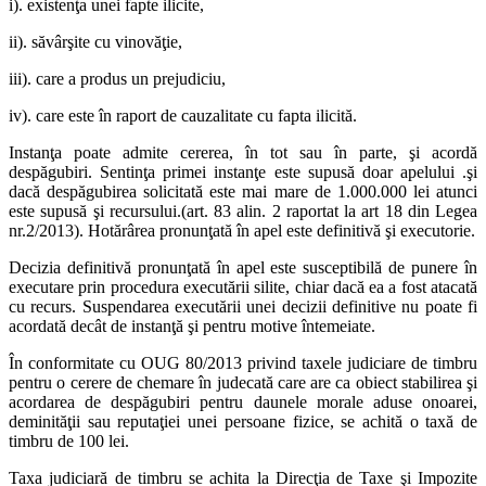
i). existenţa unei fapte ilicite,
ii). săvârşite cu vinovăţie,
iii). care a produs un prejudiciu,
iv). care este în raport de cauzalitate cu fapta ilicită.
Instanţa poate admite cererea, în tot sau în parte, şi acordă
despăgubiri. Sentinţa primei instanţe este supusă doar apelului .şi
dacă despăgubirea solicitată este mai mare de 1.000.000 lei atunci
este supusă şi recursului.(art. 83 alin. 2 raportat la art 18 din Legea
nr.2/2013). Hotărârea pronunţată în apel este definitivă şi executorie.
Decizia definitivă pronunţată în apel este susceptibilă de punere în
executare prin procedura executării silite, chiar dacă ea a fost atacată
cu recurs. Suspendarea executării unei decizii definitive nu poate fi
acordată decât de instanţă şi pentru motive întemeiate.
În conformitate cu OUG 80/2013 privind taxele judiciare de timbru
pentru o cerere de chemare în judecată care are ca obiect stabilirea şi
acordarea de despăgubiri pentru daunele morale aduse onoarei,
deminităţii sau reputaţiei unei persoane fizice, se achită o taxă de
timbru de 100 lei.
Taxa judiciară de timbru se achita la Direcţia de Taxe şi Impozite