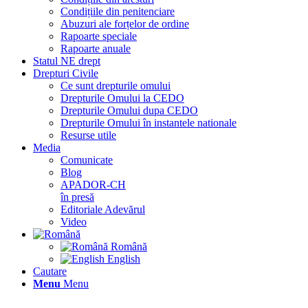
Condițiile din penitenciare
Abuzuri ale forțelor de ordine
Rapoarte speciale
Rapoarte anuale
Statul NE drept
Drepturi Civile
Ce sunt drepturile omului
Drepturile Omului la CEDO
Drepturile Omului dupa CEDO
Drepturile Omului în instantele nationale
Resurse utile
Media
Comunicate
Blog
APADOR-CH
în presă
Editoriale Adevărul
Video
Română
English
Cautare
Menu
Menu