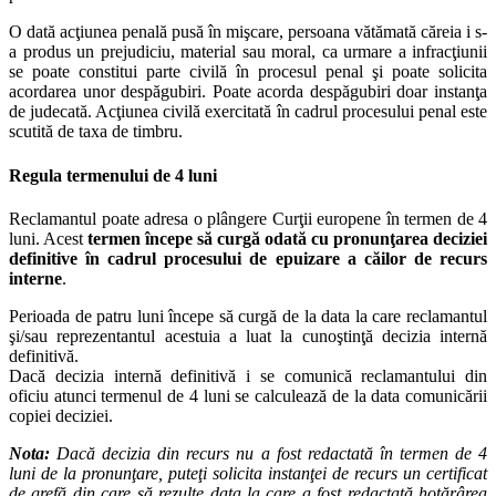
O dată acţiunea penală pusă în mişcare, persoana vătămată căreia i s-
a produs un prejudiciu, material sau moral, ca urmare a infracţiunii
se poate constitui parte civilă în procesul penal şi poate solicita
acordarea unor despăgubiri. Poate acorda despăgubiri doar instanţa
de judecată. Acţiunea civilă exercitată în cadrul procesului penal este
scutită de taxa de timbru.
Regula termenului de 4 luni
Reclamantul poate adresa o plângere Curţii europene în termen de 4
luni. Acest
termen începe să curgă odată cu pronunţarea deciziei
definitive în cadrul procesului de epuizare a căilor de recurs
interne
.
Perioada de patru luni începe să curgă de la data la care reclamantul
şi/sau reprezentantul acestuia a luat la cunoştinţă decizia internă
definitivă.
Dacă decizia internă definitivă i se comunică reclamantului din
oficiu atunci termenul de 4 luni se calculează de la data comunicării
copiei deciziei.
Nota:
Dacă decizia din recurs nu a fost redactată în termen de 4
luni de la pronunţare, puteţi solicita instanţei de recurs un certificat
de grefă din care să rezulte data la care a fost redactată hotărârea