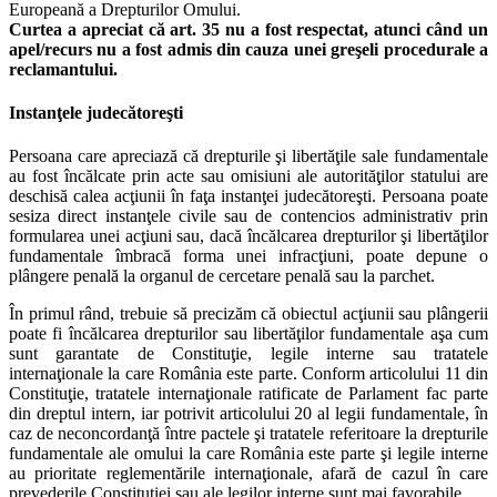
Europeană a Drepturilor Omului.
Curtea a apreciat că art. 35 nu a fost respectat, atunci când un
apel/recurs nu a fost admis din cauza unei greşeli procedurale a
reclamantului.
Instanţele judecătoreşti
Persoana care apreciază că drepturile şi libertăţile sale fundamentale
au fost încălcate prin acte sau omisiuni ale autorităţilor statului are
deschisă calea acţiunii în faţa instanţei judecătoreşti. Persoana poate
sesiza direct instanţele civile sau de contencios administrativ prin
formularea unei acţiuni sau, dacă încălcarea drepturilor şi libertăţilor
fundamentale îmbracă forma unei infracţiuni, poate depune o
plângere penală la organul de cercetare penală sau la parchet.
În primul rând, trebuie să precizăm că obiectul acţiunii sau plângerii
poate fi încălcarea drepturilor sau libertăţilor fundamentale aşa cum
sunt garantate de Constituţie, legile interne sau tratatele
internaţionale la care România este parte. Conform articolului 11 din
Constituţie, tratatele internaţionale ratificate de Parlament fac parte
din dreptul intern, iar potrivit articolului 20 al legii fundamentale, în
caz de neconcordanţă între pactele şi tratatele referitoare la drepturile
fundamentale ale omului la care România este parte şi legile interne
au prioritate reglementările internaţionale, afară de cazul în care
prevederile Constituţiei sau ale legilor interne sunt mai favorabile.