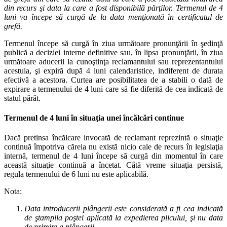
din recurs şi data la care a fost disponibilă părţilor. Termenul de 4
luni va începe să curgă de la data menţionată în certificatul de
grefă.
Termenul începe să curgă în ziua următoare pronunţării în şedinţă
publică a deciziei interne definitive sau, în lipsa pronunţării, în ziua
următoare aducerii la cunoştinţa reclamantului sau reprezentantului
acestuia, şi expiră după 4 luni calendaristice, indiferent de durata
efectivă a acestora. Curtea are posibilitatea de a stabili o dată de
expirare a termenului de 4 luni care să fie diferită de cea indicată de
statul pârât.
Termenul de 4 luni în situaţia unei încălcări continue
Dacă pretinsa încălcare invocată de reclamant reprezintă o situaţie
continuă împotriva căreia nu există nicio cale de recurs în legislaţia
internă, termenul de 4 luni începe să curgă din momentul în care
această situaţie continuă a încetat. Câtă vreme situaţia persistă,
regula termenului de 6 luni nu este aplicabilă.
Nota:
Data introducerii plângerii este considerată a fi cea indicată
de ştampila poştei aplicată la expedierea plicului, şi nu data
de primire a plângerii.