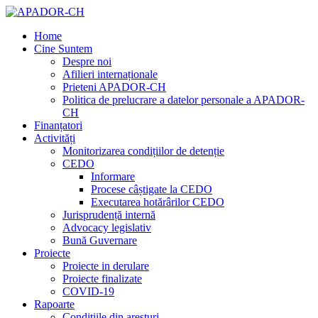
Home
Cine Suntem
Despre noi
Afilieri internaționale
Prieteni APADOR-CH
Politica de prelucrare a datelor personale a APADOR-
CH
Finanțatori
Activități
Monitorizarea condițiilor de detenție
CEDO
Informare
Procese câștigate la CEDO
Executarea hotărârilor CEDO
Jurisprudență internă
Advocacy legislativ
Bună Guvernare
Proiecte
Proiecte in derulare
Proiecte finalizate
COVID-19
Rapoarte
Condițiile din aresturi