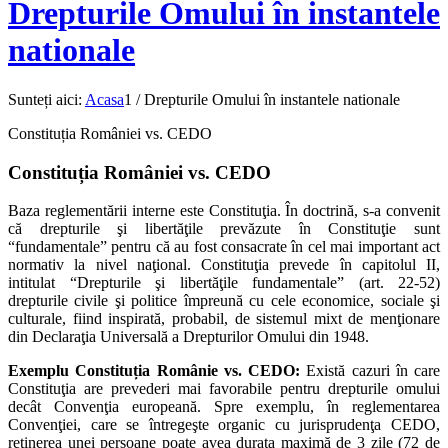
Drepturile Omului în instantele
nationale
Sunteți aici:
Acasa
1
/
Drepturile Omului în instantele nationale
Constituția României vs. CEDO
Constituția României vs. CEDO
Baza reglementării interne este Constituţia. În doctrină, s-a convenit
că drepturile şi libertăţile prevăzute în Constituţie sunt
“fundamentale” pentru că au fost consacrate în cel mai important act
normativ la nivel naţional. Constituţia prevede în capitolul II,
intitulat “Drepturile şi libertăţile fundamentale” (art. 22-52)
drepturile civile şi politice împreună cu cele economice, sociale şi
culturale, fiind inspirată, probabil, de sistemul mixt de menţionare
din Declaraţia Universală a Drepturilor Omului din 1948.
Exemplu Constituția Românie vs. CEDO:
Există cazuri în care
Constituţia are prevederi mai favorabile pentru drepturile omului
decât Convenţia europeană. Spre exemplu, în reglementarea
Convenţiei, care se întregeşte organic cu jurisprudenţa CEDO,
reţinerea unei persoane poate avea durata maximă de 3 zile (72 de