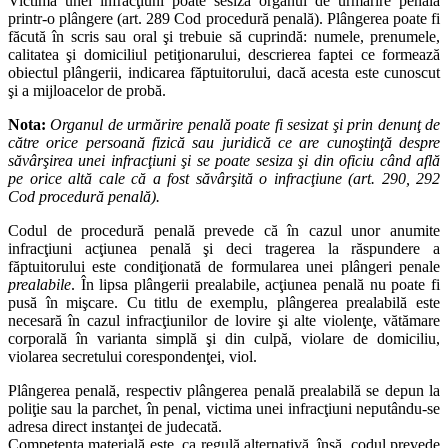
Victima unei infracţiuni poate sesiza organul de urmărire penală
printr-o plângere (art. 289 Cod procedură penală). Plângerea poate fi
făcută în scris sau oral şi trebuie să cuprindă: numele, prenumele,
calitatea şi domiciliul petiţionarului, descrierea faptei ce formează
obiectul plângerii, indicarea făptuitorului, dacă acesta este cunoscut
şi a mijloacelor de probă.
Nota:
Organul de urmărire penală poate fi sesizat şi prin denunţ de
către orice persoană fizică sau juridică ce are cunoştinţă despre
săvârşirea unei infracţiuni şi se poate sesiza şi din oficiu când află
pe orice altă cale că a fost săvârşită o infracţiune (art. 290, 292
Cod procedură penală).
Codul de procedură penală prevede că în cazul unor anumite
infracţiuni acţiunea penală şi deci tragerea la răspundere a
făptuitorului este condiţionată de formularea unei plângeri penale
prealabile
. În lipsa plângerii prealabile, acţiunea penală nu poate fi
pusă în mişcare. Cu titlu de exemplu, plângerea prealabilă este
necesară în cazul infracţiunilor de lovire şi alte violenţe, vătămare
corporală în varianta simplă şi din culpă, violare de domiciliu,
violarea secretului corespondenţei, viol.
Plângerea penală, respectiv plângerea penală prealabilă se depun la
poliţie sau la parchet, în penal, victima unei infracţiuni neputându-se
adresa direct instanţei de judecată.
Competenţa materială este, ca regulă alternativă, însă, codul prevede