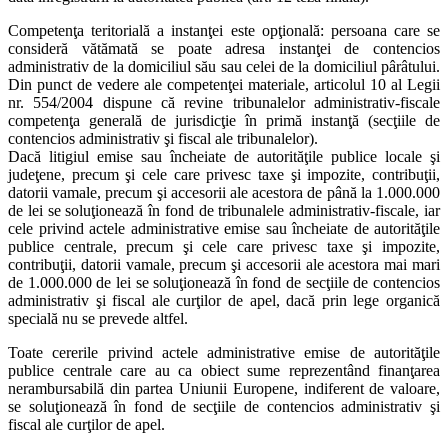
Competenţa teritorială a instanţei este opţională: persoana care se
consideră vătămată se poate adresa instanţei de contencios
administrativ de la domiciliul său sau celei de la domiciliul pârâtului.
Din punct de vedere ale competenţei materiale, articolul 10 al Legii
nr. 554/2004 dispune că revine tribunalelor administrativ-fiscale
competenţa generală de jurisdicţie în primă instanţă (secţiile de
contencios administrativ şi fiscal ale tribunalelor).
Dacă litigiul emise sau încheiate de autorităţile publice locale şi
judeţene, precum şi cele care privesc taxe şi impozite, contribuţii,
datorii vamale, precum şi accesorii ale acestora de până la 1.000.000
de lei se soluţionează în fond de tribunalele administrativ-fiscale, iar
cele privind actele administrative emise sau încheiate de autorităţile
publice centrale, precum şi cele care privesc taxe şi impozite,
contribuţii, datorii vamale, precum şi accesorii ale acestora mai mari
de 1.000.000 de lei se soluţionează în fond de secţiile de contencios
administrativ şi fiscal ale curţilor de apel, dacă prin lege organică
specială nu se prevede altfel.
Toate cererile privind actele administrative emise de autorităţile
publice centrale care au ca obiect sume reprezentând finanţarea
nerambursabilă din partea Uniunii Europene, indiferent de valoare,
se soluţionează în fond de secţiile de contencios administrativ şi
fiscal ale curţilor de apel.