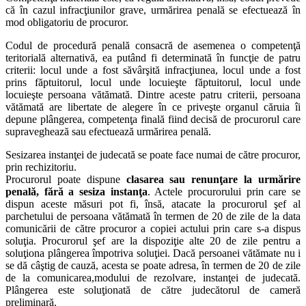
că în cazul infracţiunilor grave, urmărirea penală se efectuează în
mod obligatoriu de procuror.
Codul de procedură penală consacră de asemenea o competenţă
teritorială alternativă, ea putând fi determinată în funcţie de patru
criterii: locul unde a fost săvârşită infracţiunea, locul unde a fost
prins făptuitorul, locul unde locuieşte făptuitorul, locul unde
locuieşte persoana vătămată. Dintre aceste patru criterii, persoana
vătămată are libertate de alegere în ce priveşte organul căruia îi
depune plângerea, competenţa finală fiind decisă de procurorul care
supraveghează sau efectuează urmărirea penală.
Sesizarea instanţei de judecată se poate face numai de către procuror,
prin rechizitoriu.
Procurorul poate dispune
clasarea sau renunţare la urmărire
penală, fără a sesiza instanţa
. Actele procurorului prin care se
dispun aceste măsuri pot fi, însă, atacate la procurorul şef al
parchetului de persoana vătămată în termen de 20 de zile de la data
comunicării de către procuror a copiei actului prin care s-a dispus
soluţia. Procurorul şef are la dispoziţie alte 20 de zile pentru a
soluţiona plângerea împotriva soluţiei. Dacă persoanei vătămate nu i
se dă câştig de cauză, acesta se poate adresa, în termen de 20 de zile
de la comunicarea,modului de rezolvare, instanţei de judecată.
Plângerea este soluţionată de către judecătorul de cameră
preliminară.