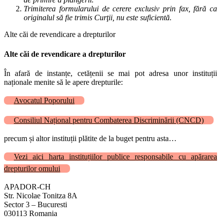
Trimiterea formularului de cerere exclusiv prin fax, fără ca
originalul să fie trimis Curţii, nu este suficientă.
Alte căi de revendicare a drepturilor
Alte căi de revendicare a drepturilor
În afară de instanțe, cetățenii se mai pot adresa unor instituții
naționale menite să le apere drepturile:
Avocatul Poporului
Consiliul Național pentru Combaterea Discriminării (CNCD)
precum și altor instituții plătite de la buget pentru asta…
Vezi aici harta instituțiilor publice responsabile cu apărarea
drepturilor omului
APADOR-CH
Str. Nicolae Tonitza 8A
Sector 3 – Bucuresti
030113 Romania