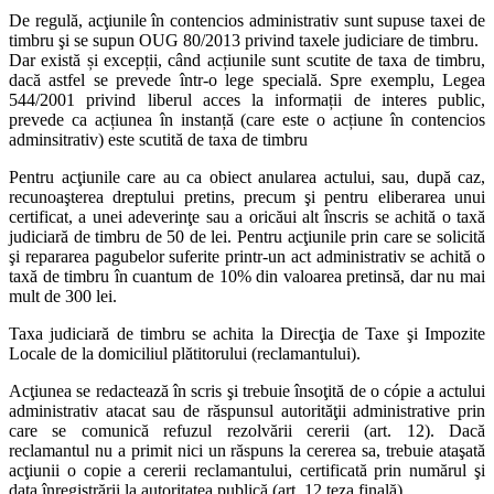
De regulă, acţiunile în contencios administrativ sunt supuse taxei de
timbru şi se supun OUG 80/2013 privind taxele judiciare de timbru.
Dar există și excepții, când acțiunile sunt scutite de taxa de timbru,
dacă astfel se prevede într-o lege specială. Spre exemplu, Legea
544/2001 privind liberul acces la informații de interes public,
prevede ca acțiunea în instanță (care este o acțiune în contencios
adminsitrativ) este scutită de taxa de timbru
Pentru acţiunile care au ca obiect anularea actului, sau, după caz,
recunoaşterea dreptului pretins, precum şi pentru eliberarea unui
certificat, a unei adeverinţe sau a oricăui alt înscris se achită o taxă
judiciară de timbru de 50 de lei. Pentru acţiunile prin care se solicită
şi repararea pagubelor suferite printr-un act administrativ se achită o
taxă de timbru în cuantum de 10% din valoarea pretinsă, dar nu mai
mult de 300 lei.
Taxa judiciară de timbru se achita la Direcţia de Taxe şi Impozite
Locale de la domiciliul plătitorului (reclamantului).
Acţiunea se redactează în scris şi trebuie însoţită de o cópie a actului
administrativ atacat sau de răspunsul autorităţii administrative prin
care se comunică refuzul rezolvării cererii (art. 12). Dacă
reclamantul nu a primit nici un răspuns la cererea sa, trebuie ataşată
acţiunii o copie a cererii reclamantului, certificată prin numărul şi
data înregistrării la autoritatea publică (art. 12 teza finală).