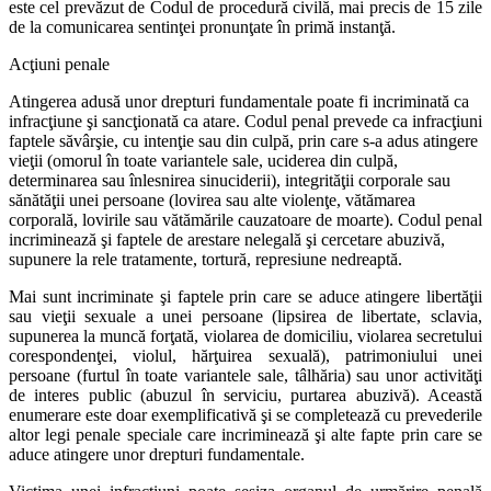
este cel prevăzut de Codul de procedură civilă, mai precis de 15 zile
de la comunicarea sentinţei pronunţate în primă instanţă.
Acţiuni penale
Atingerea adusă unor drepturi fundamentale poate fi incriminată ca
infracţiune şi sancţionată ca atare. Codul penal prevede ca infracţiuni
faptele săvârşie, cu intenţie sau din culpă, prin care s-a adus atingere
vieţii (omorul în toate variantele sale, uciderea din culpă,
determinarea sau înlesnirea sinuciderii), integrităţii corporale sau
sănătăţii unei persoane (lovirea sau alte violenţe, vătămarea
corporală, lovirile sau vătămările cauzatoare de moarte). Codul penal
incriminează şi faptele de arestare nelegală şi cercetare abuzivă,
supunere la rele tratamente, tortură, represiune nedreaptă.
Mai sunt incriminate şi faptele prin care se aduce atingere libertăţii
sau vieţii sexuale a unei persoane (lipsirea de libertate, sclavia,
supunerea la muncă forţată, violarea de domiciliu, violarea secretului
corespondenţei, violul, hărţuirea sexuală), patrimoniului unei
persoane (furtul în toate variantele sale, tâlhăria) sau unor activităţi
de interes public (abuzul în serviciu, purtarea abuzivă). Această
enumerare este doar exemplificativă şi se completează cu prevederile
altor legi penale speciale care incriminează şi alte fapte prin care se
aduce atingere unor drepturi fundamentale.