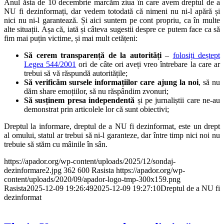
Anul ăsta de 10 decembrie marcăm ziua în care avem dreptul de a
NU fi dezinformați, dar vedem totodată că nimeni nu ni-l apără și
nici nu ni-l garantează. Și aici suntem pe cont propriu, ca în multe
alte situații. Așa că, iată și câteva sugestii despre ce putem face ca să
fim mai puțin victime, și mai mult cetățeni:
Să cerem transparență de la autorități
–
folosiți deștept
Legea 544/2001
ori de câte ori aveți vreo întrebare la care ar
trebui să vă răspundă autoritățile;
Să verificăm sursele informațiilor care ajung la noi
, să nu
dăm share emoțiilor, să nu răspândim zvonuri;
Să susținem presa independentă
și pe jurnaliștii care ne-au
demonstrat prin articolele lor că sunt obiectivi;
Dreptul la informare, dreptul de a NU fi dezinformat, este un drept
al omului, statul ar trebui să ni-l garanteze, dar între timp nici noi nu
trebuie să stăm cu mâinile în sân.
https://apador.org/wp-content/uploads/2025/12/sondaj-
dezinformare2.jpg
362
600
Rasista
https://apador.org/wp-
content/uploads/2020/09/apador-logo-tmp-300x159.png
Rasista
2025-12-09 19:26:49
2025-12-09 19:27:10
Dreptul de a NU fi
dezinformat