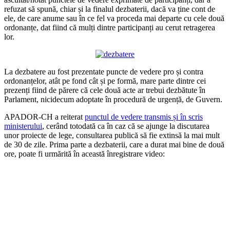
refuzat să spună, chiar și la finalul dezbaterii, dacă va ține cont de
ele, de care anume sau în ce fel va proceda mai departe cu cele două
ordonanțe, dat fiind că mulți dintre participanți au cerut retragerea
lor.
La dezbatere au fost prezentate puncte de vedere pro și contra
ordonanțelor, atât pe fond cât și pe formă, mare parte dintre cei
prezenți fiind de părere că cele două acte ar trebui dezbătute în
Parlament, nicidecum adoptate în procedură de urgență, de Guvern.
APADOR-CH a reiterat
punctul de vedere transmis și în scris
ministerului
, cerând totodată ca în caz că se ajunge la discutarea
unor proiecte de lege, consultarea publică să fie extinsă la mai mult
de 30 de zile. Prima parte a dezbaterii, care a durat mai bine de două
ore, poate fi urmărită în această înregistrare video: