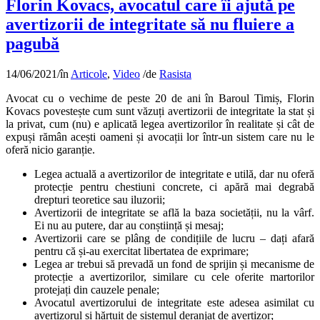
Florin Kovacs, avocatul care îi ajută pe
avertizorii de integritate să nu fluiere a
pagubă
14/06/2021
/
în
Articole
,
Video
/
de
Rasista
Avocat cu o vechime de peste 20 de ani în Baroul Timiș, Florin
Kovacs povestește cum sunt văzuți avertizorii de integritate la stat și
la privat, cum (nu) e aplicată legea avertizorilor în realitate și cât de
expuși rămân acești oameni și avocații lor într-un sistem care nu le
oferă nicio garanție.
Legea actuală a avertizorilor de integritate e utilă, dar nu oferă
protecție pentru chestiuni concrete, ci apără mai degrabă
drepturi teoretice sau iluzorii;
Avertizorii de integritate se află la baza societății, nu la vârf.
Ei nu au putere, dar au conștiință și mesaj;
Avertizorii care se plâng de condițiile de lucru – dați afară
pentru că și-au exercitat libertatea de exprimare;
Legea ar trebui să prevadă un fond de sprijin și mecanisme de
protecție a avertizorilor, similare cu cele oferite martorilor
protejați din cauzele penale;
Avocatul avertizorului de integritate este adesea asimilat cu
avertizorul și hărțuit de sistemul deranjat de avertizor;