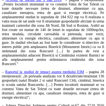
„Pentru locuitorii stramutati se va construi Vatra de Sat Telesti cu
toate dotarile necesare (retea de drumuri, alimentare cu apa,
canalizare menajera, retea de gaze si energie electrica). Pe
amplasamentul studiat in suprafata de 184 922 mp va fi realizata o
vatra noua de sat unde vor fi stramutate gospodariile afectate in urma
inaintarii carierelor din zona Jilt Nord, Jilt Sud si Rosiuta. Astfel au
fost create un numar de 140 de loturi in suprafata de 1000mp/lot,
retea stradala, circulatie carosabila si pietonala, zone verzi,
alimentare cu energie electrica, canalizare, alimentare cu apa si
gaze. In studiul efectuat au fost luate în considerare si obiective de
interes public prin amplasarea Bisericii (Monument Istoric) ca va fi
strămutată din zona Runcurel […] In partea de vest a
amplasamentului adiacent Bisericii si Cimitirului existent Barnici se
afla amplasamentul pentru strămutarea cimitirului din zona
Runcurel.”
–
Raportul la studiul de impact asupra mediului EIM
– pagina 28
menționează: „In perioada analizata vor fi dezafectate/stramutat 136
gospodarii (satul Bradet 2 si satul Runcurel 134), cimitirul, biserica
si scoala satului Runcurelu. […] Pentru locuitorii stramutati se va
construi Vatra de Sat Telesti cu toate dotarile necesare (retea de
drumuri, alimentare cu apa, canalizare menajera, retea de gaze si
energie electrica)”;
– Adresa Direcției Judetene pentru Cultură nr.67 din 27.01.2016