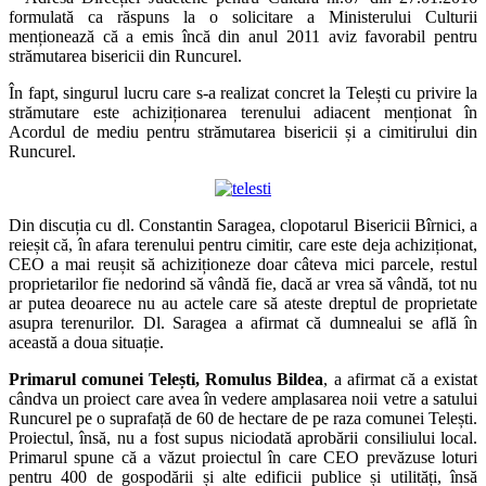
formulată ca răspuns la o solicitare a Ministerului Culturii
menționează că a emis încă din anul 2011 aviz favorabil pentru
strămutarea bisericii din Runcurel.
În fapt, singurul lucru care s-a realizat concret la Telești cu privire la
strămutare este achiziționarea terenului adiacent menționat în
Acordul de mediu pentru strămutarea bisericii și a cimitirului din
Runcurel.
Din discuția cu dl. Constantin Saragea, clopotarul Bisericii Bîrnici, a
reieșit că, în afara terenului pentru cimitir, care este deja achiziționat,
CEO a mai reușit să achiziționeze doar câteva mici parcele, restul
proprietarilor fie nedorind să vândă fie, dacă ar vrea să vândă, tot nu
ar putea deoarece nu au actele care să ateste dreptul de proprietate
asupra terenurilor. Dl. Saragea a afirmat că dumnealui se află în
această a doua situație.
Primarul comunei Telești, Romulus Bildea
, a afirmat că a existat
cândva un proiect care avea în vedere amplasarea noii vetre a satului
Runcurel pe o suprafață de 60 de hectare de pe raza comunei Telești.
Proiectul, însă, nu a fost supus niciodată aprobării consiliului local.
Primarul spune că a văzut proiectul în care CEO prevăzuse loturi
pentru 400 de gospodării și alte edificii publice și utilități, însă