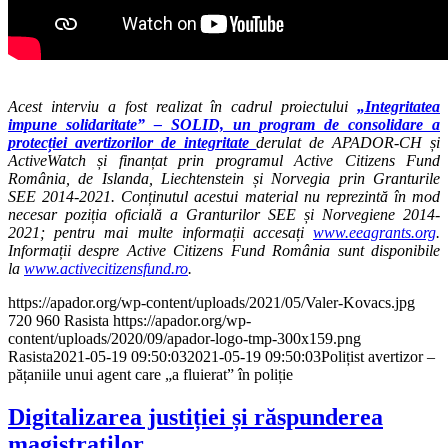
Acest interviu a fost realizat în cadrul proiectului
„Integritatea
impune solidaritate” – SOLID, un program de consolidare a
protecției avertizorilor de integritate
derulat de APADOR-CH și
ActiveWatch și finanțat prin programul Active Citizens Fund
România, de Islanda, Liechtenstein și Norvegia prin Granturile
SEE 2014-2021. Conținutul acestui material nu reprezintă în mod
necesar poziția oficială a Granturilor SEE și Norvegiene 2014-
2021; pentru mai multe informații accesați
www.eeagrants.org
.
Informații despre Active Citizens Fund România sunt disponibile
la
www.activecitizensfund.ro
.
https://apador.org/wp-content/uploads/2021/05/Valer-Kovacs.jpg
720
960
Rasista
https://apador.org/wp-
content/uploads/2020/09/apador-logo-tmp-300x159.png
Rasista
2021-05-19 09:50:03
2021-05-19 09:50:03
Polițist avertizor –
pățaniile unui agent care „a fluierat” în poliție
Digitalizarea justiției și răspunderea
magistraților