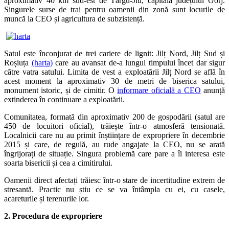
aproximativ 40 km sud-est de Târgu-Jiu, capitala județului Gorj.
Singurele surse de trai pentru oamenii din zonă sunt locurile de
muncă la CEO și agricultura de subzistență.
Satul este înconjurat de trei cariere de lignit: Jilț Nord, Jilț Sud și
Roșiuța
(harta)
care au avansat de-a lungul timpului încet dar sigur
către vatra satului. Limita de vest a exploatării Jilț Nord se află în
acest moment la aproximativ 30 de metri de biserica satului,
monument istoric, și de cimitir. O
informare oficială a CEO
anunță
extinderea în continuare a exploatării.
Comunitatea, formată din aproximativ 200 de gospodării (satul are
450 de locuitori oficial), trăiește într-o atmosferă tensionată.
Localnicii care nu au primit înștiințare de expropriere în decembrie
2015 și care, de regulă, au rude angajate la CEO, nu se arată
îngrijorați de situație. Singura problemă care pare a îi interesa este
soarta bisericii și cea a cimitirului.
Oamenii direct afectați trăiesc într-o stare de incertitudine extrem de
stresantă. Practic nu știu ce se va întâmpla cu ei, cu casele,
acareturile și terenurile lor.
2. Procedura de expropriere