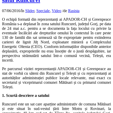
satul Runcurel
07/06/2016
/
în
Slider
,
Speciale
,
Video
/
de
Rasista
O echipă formată din reprezentanți ai APADOR-CH și Greenpeace
România s-a deplasat în zona satului Runcurel, județul Gorj, pe data
de 24 mai a.c. pentru a se documenta la fața locului cu privire la
eventuale încălcări ale drepturilor omului în contextul în care peste
130 de familii din sat urmează să fie expropriate pentru extinderea
carierei de lignit Jilț Nord, exploatare minieră a Complexului
Energetic Oltenia (CEO). Conform informațiilor disponibile anterior
deplasării, exproprierile nu erau însoțite de o justă despăgubire, iar
perspectiva strămutării satului într-o comună vecină, Telești, era
incertă.
Pe parcursul vizitei reprezentanții APADOR-CH și Greenpeace au
stat de vorbă cu săteni din Runcurel și Telești și cu reprezentanți ai
autorităților administrației publice locale relevante, mai exact cu
secretarul și viceprimarul comunei Mătăsari și cu primarul comunei
Telești.
1. Scurtă descriere a satului
Runcurel este un sat care aparține administrativ de comuna Mătăsari
și este situat în sud-vestul țării între Motru și Rovinari, la