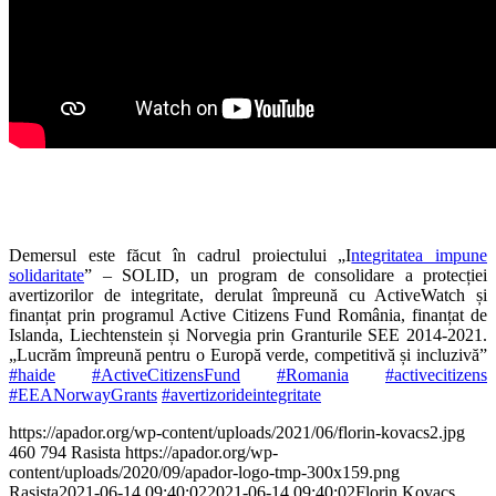
Demersul este făcut în cadrul proiectului „I
ntegritatea impune
solidaritate
” – SOLID, un program de consolidare a protecției
avertizorilor de integritate, derulat împreună cu ActiveWatch și
finanțat prin programul Active Citizens Fund România, finanțat de
Islanda, Liechtenstein și Norvegia prin Granturile SEE 2014-2021.
„Lucrăm împreună pentru o Europă verde, competitivă și incluzivă”
#haide
#ActiveCitizensFund
#Romania
#activecitizens
#EEANorwayGrants
#avertizorideintegritate
https://apador.org/wp-content/uploads/2021/06/florin-kovacs2.jpg
460
794
Rasista
https://apador.org/wp-
content/uploads/2020/09/apador-logo-tmp-300x159.png
Rasista
2021-06-14 09:40:02
2021-06-14 09:40:02
Florin Kovacs,