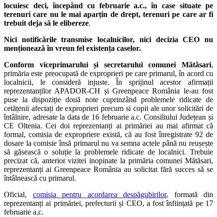
locuiesc deci, începând cu februarie a.c., în case situate pe
terenuri care nu le mai aparțin de drept, terenuri pe care ar fi
trebuit deja să le elibereze
.
Nici notificările transmise localnicilor, nici decizia CEO nu
menționează în vreun fel existența caselor.
Conform viceprimarului și secretarului comunei Mătăsari
,
primăria este preocupată de exproprieri pe care primarul, în acord cu
localnicii, le consideră injuste. În sprijinul acestor afirmații
reprezentanților APADOR-CH și Greenpeace România le-au fost
puse la dispoziție două note cuprinzând problemele ridicate de
cetățenii afectați de exproprieri precum si copii ale unor solicitări de
întâlnire, adresate la data de 16 februarie a.c. Consiliului Județean și
CE Oltenia. Cei doi reprezentanți ai primăriei au mai afirmat că
formal, comisia de expropriere există, că au fost înregistrate 92 de
dosare la comisie însă primarul nu va semna actele până nu reușește
să găsească o soluție la problemele ridicate de localnici. Trebuie
precizat că, anterior vizitei inopinate la primăria comunei Mătăsari,
reprezentanți ai Greenpeace România au solicitat fără succes să se
întâlnească cu primarul.
Oficial,
comisia pentru acordarea despăgubirilor
, formată din
reprezentanți ai primăriei, prefecturii și CEO, a fost înființată pe 17
februarie a.c.