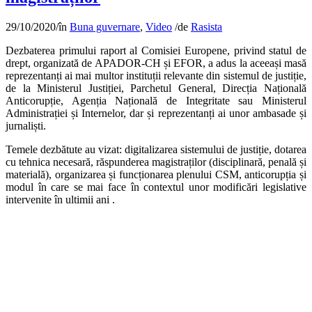
29/10/2020
/
în
Buna guvernare
,
Video
/
de
Rasista
Dezbaterea primului raport al Comisiei Europene, privind statul de
drept, organizată de APADOR-CH și EFOR, a adus la aceeași masă
reprezentanți ai mai multor instituții relevante din sistemul de justiție,
de la Ministerul Justiției, Parchetul General, Direcția Națională
Anticorupție, Agenția Națională de Integritate sau Ministerul
Administrației și Internelor, dar și reprezentanți ai unor ambasade și
jurnaliști.
Temele dezbătute au vizat: digitalizarea sistemului de justiție, dotarea
cu tehnica necesară, răspunderea magistraților (disciplinară, penală și
materială), organizarea și funcționarea plenului CSM, anticorupția și
modul în care se mai face în contextul unor modificări legislative
intervenite în ultimii ani .