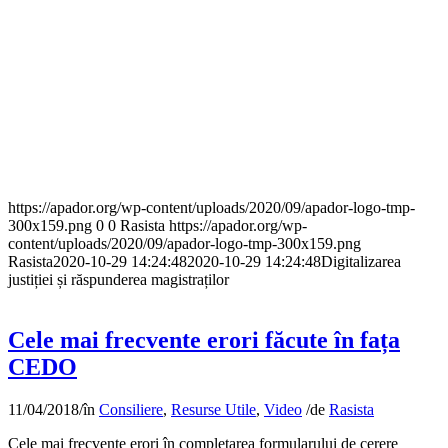
https://apador.org/wp-content/uploads/2020/09/apador-logo-tmp-
300x159.png
0
0
Rasista
https://apador.org/wp-
content/uploads/2020/09/apador-logo-tmp-300x159.png
Rasista
2020-10-29 14:24:48
2020-10-29 14:24:48
Digitalizarea
justiției și răspunderea magistraților
Cele mai frecvente erori făcute în fața
CEDO
11/04/2018
/
în
Consiliere
,
Resurse Utile
,
Video
/
de
Rasista
Cele mai frecvente erori în completarea formularului de cerere