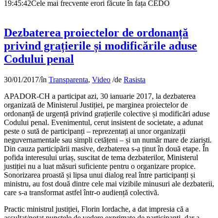
19:45:42
Cele mai frecvente erori făcute în fața CEDO
Dezbaterea proiectelor de ordonanță
privind grațierile și modificările aduse
Codului penal
30/01/2017
/
în
Transparenta
,
Video
/
de
Rasista
APADOR-CH a participat azi, 30 ianuarie 2017, la dezbaterea
organizată de Ministerul Justiției, pe marginea proiectelor de
ordonanță de urgență privind grațierile colective și modificări aduse
Codului penal. Evenimentul, cerut insistent de societate, a adunat
peste o sută de participanți – reprezentați ai unor organizații
neguvernamentale sau simpli cetățeni – și un număr mare de ziariști.
Din cauza participării masive, dezbaterea s-a ținut în două etape. În
pofida interesului uriaș, suscitat de tema dezbaterilor, Ministerul
justiției nu a luat măsuri suficiente pentru o organizare propice.
Sonorizarea proastă și lipsa unui dialog real între participanți și
ministru, au fost două dintre cele mai vizibile minusuri ale dezbaterii,
care s-a transformat astfel într-o audiență colectivă.
Practic ministrul justiției, Florin Iordache, a dat impresia că a
ascultat/notat punctele de vedere exprimate de participanți, dar a