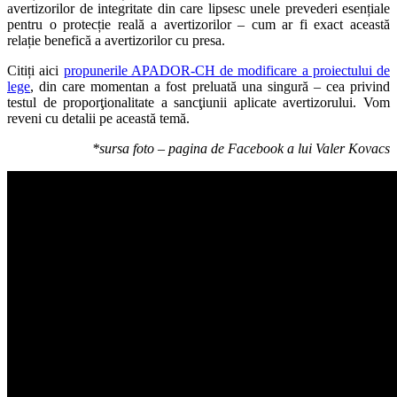
avertizorilor de integritate din care lipsesc unele prevederi esențiale
pentru o protecție reală a avertizorilor – cum ar fi exact această
relație benefică a avertizorilor cu presa.
Citiți aici
propunerile APADOR-CH de modificare a proiectului de
lege
, din care momentan a fost preluată una singură – cea privind
testul de proporţionalitate a sancţiunii aplicate avertizorului. Vom
reveni cu detalii pe această temă.
*sursa foto – pagina de Facebook a lui Valer Kovacs