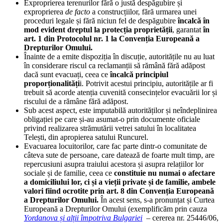
Exproprierea terenurilor fără o justă despăgubire și
exproprierea
de facto
a construcțiilor, fără urmarea unei
proceduri legale și fără niciun fel de despăgubire
încalcă în
mod evident dreptul la protecția proprietății
, garantat
în
art. 1 din Protocolul nr. 1 la Convenția Europeană a
Drepturilor Omului.
Înainte de a emite dispoziția în discuție, autoritățile nu au luat
în considerare riscul ca reclamanții să rămână fără adăpost
dacă sunt evacuați, ceea ce
încalcă principiul
proporționalități
i. Potrivit acestui principiu, autoritățile ar fi
trebuit să acorde atenția cuvenită consecințelor evacuării lor și
riscului de a rămâne fără adăpost.
Sub acest aspect, este imputabilă autorităților și neîndeplinirea
obligației pe care și-au asumat-o prin documente oficiale
privind realizarea strămutării vetrei satului în localitatea
Telești, din apropierea satului Runcurel.
Evacuarea locuitorilor, care fac parte dintr-o comunitate de
câteva sute de persoane, care datează de foarte mult timp, are
repercusiuni asupra traiului acestora și asupra relațiilor lor
sociale și de familie, ceea ce
constituie nu numai o afectare
a domiciliului lor, ci și a vieții private și de familie, ambele
valori fiind ocrotite prin art. 8 din Convenția Europeană
a Drepturilor Omului.
În acest sens, s-a pronunțat și Curtea
Europeană a Drepturilor Omului (exemplificăm prin cauza
Yordanova și alții împotriva Bulgariei
– cererea nr. 25446/06,