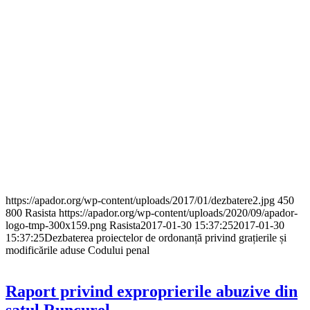
https://apador.org/wp-content/uploads/2017/01/dezbatere2.jpg
450
800
Rasista
https://apador.org/wp-content/uploads/2020/09/apador-
logo-tmp-300x159.png
Rasista
2017-01-30 15:37:25
2017-01-30
15:37:25
Dezbaterea proiectelor de ordonanță privind grațierile și
modificările aduse Codului penal
Raport privind exproprierile abuzive din