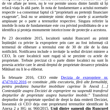
de vie aflate pe teren, nu le vor permite unora dintre familii să își
refacă viața în altă parte. În nota de fundamentare a actului normativ
respectiv s-a consemnat faptul că “proprietarii au pretenții financiare
exagerate”, însă nu se amintește nimic despre casele și acareturile
amplasate pe o parte a terenurilor respective. Singura referire la
imobile în nota de fundamentare este cea privind posibilitatea de a se
identifica și proteja monumente istorice/zone de protecție a acestora.
Pe 23 decembrie 2015, locuitorii satului Runcurel au primit
înștiințări cu privire la expropriere prin care au fost informați că
termenul de eliberare a terenului este de 30 de zile de la data
notificării. Notificarea include o invitație la sediul diviziei miniere a
CEO, în care localnicii sunt rugați să se prezinte cu actele de
proprietate. Trebuie precizat că o parte dintre localnici nu sunt în
posesia actelor care le atestă dreptul de proprietate deoarece primăria
Mătăsari nu li le-a eliberat.
În februarie 2016, CEO emite
Decizia de expropriere nr.
4747/9.02.2016
ce constituie „
titlu executoriu, fără alte formalități,
pentru predarea bunurilor imobiliare cuprinse în Anexă […]
Contestațiile asupra Deciziei de expropriere nu suspendă transferul
drepturilor de proprietate asupra bunurilor imobile
.” Transferul
drepturilor de proprietate operând de drept la data emiterii Deciziei,
înseamnă că CEO deja este proprietarul terenurilor identificate în
Anexa 2 a HG nr. 960/2015.
Unii dintre oamenii din Runcurel