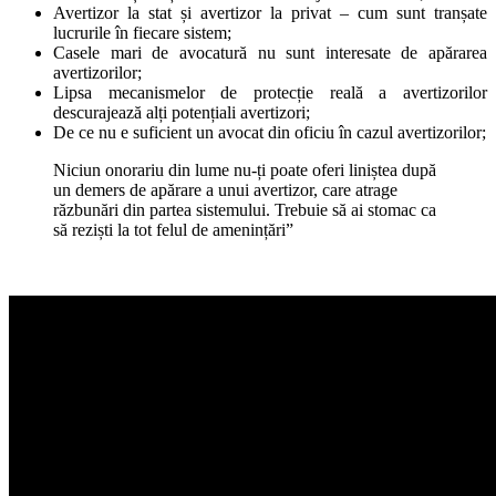
Avertizor la stat și avertizor la privat – cum sunt tranșate
lucrurile în fiecare sistem;
Casele mari de avocatură nu sunt interesate de apărarea
avertizorilor;
Lipsa mecanismelor de protecție reală a avertizorilor
descurajează alți potențiali avertizori;
De ce nu e suficient un avocat din oficiu în cazul avertizorilor;
Niciun onorariu din lume nu-ți poate oferi liniștea după
un demers de apărare a unui avertizor, care atrage
răzbunări din partea sistemului. Trebuie să ai stomac ca
să reziști la tot felul de amenințări”