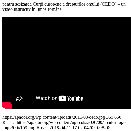
pentru sesizarea Curții europene a drepturilor omului (CEDO) – un
video instructiv în limba română
https://apador.org/wp-content/uploads/2015/03/cedo.jpg
360
650
Rasista
https://apador.org/wp-content/uploads/2020/09/apador-logo-
tmp-300x159.png
Rasista
2018-04-11 17:02:04
2020-08-06