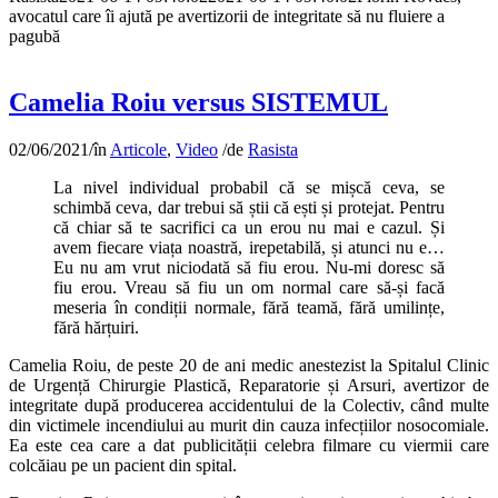
avocatul care îi ajută pe avertizorii de integritate să nu fluiere a
pagubă
Camelia Roiu versus SISTEMUL
02/06/2021
/
în
Articole
,
Video
/
de
Rasista
La nivel individual probabil că se mișcă ceva, se
schimbă ceva, dar trebui să știi că ești și protejat. Pentru
că chiar să te sacrifici ca un erou nu mai e cazul. Și
avem fiecare viața noastră, irepetabilă, și atunci nu e…
Eu nu am vrut niciodată să fiu erou. Nu-mi doresc să
fiu erou. Vreau să fiu un om normal care să-și facă
meseria în condiții normale, fără teamă, fără umilințe,
fără hărțuiri.
Camelia Roiu, de peste 20 de ani medic anestezist la Spitalul Clinic
de Urgență Chirurgie Plastică, Reparatorie și Arsuri, avertizor de
integritate după producerea accidentului de la Colectiv, când multe
din victimele incendiului au murit din cauza infecțiilor nosocomiale.
Ea este cea care a dat publicității celebra filmare cu viermii care
colcăiau pe un pacient din spital.