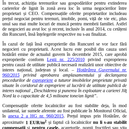
În trecut, achiziția terenurilor sau gospodăriilor pentru extinderea
carierelor de lignit în zonă avea loc în urma negocierilor între
proprietari și CEO. Compensațiile oferite proprietarilor includeau
prețul negociat pentru terenuri, imobile, pomi, viță de vie etc, plus
unul sau mai multe locuri de muncă pentru membrii familiei. Astfel
de negocieri au avut loc și recent, inclusiv în anul 2014, cu cetățeni
din Runcurel, însă înțelegerile respective nu s-au finalizat.
În cazul de față însă exproprierile din Runcurel se vor face fără
negocieri cu proprietarii. Acest lucru este posibil din cauza unei
hotărâri emise de actualul guvern în decembrie 2015, care aprobă
exproprierile conform
Legii nr. 225/2010
privind exproprierea
pentru cauză de utilitate publică necesară realizării unor obiective de
interes național, județean și local. –
Hotărârea Guvernului nr.
960/2015
privind aprobarea amplasamentului şi declanşarea
procedurilor de
expropriere
a tuturor imobilelor proprietate privată
situate în coridorul de expropriere al lucrării de utilitate publică de
interes naţional „Deschiderea şi punerea în exploatare a carierei Jilţ
Nord la o capacitate de 4,5 milioane tone/an lignit”
.
Compensațiile oferite localnicilor au fost stabilite deja, în mod
unilateral, iar sumele aferente au fost publicate în Monitorul Oficial,
în
anexa 2 a HG nr. 960/2015
. Prețul impus prin Hotărâre, de
2
aproximativ
1 EUR/m
și faptul că localnicilor
nu li s-au stabilit
compensații
și
pentru casele,
acareturile, pomii fructiferi sau vița