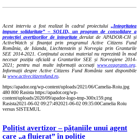
Acest interviu a fost realizat în cadrul proiectului
„Integritatea
impune solidaritate” – SOLID, un program de consolidare a
protecției avertizorilor de integritate
derulat de APADOR-CH și
ActiveWatch și finanțat prin programul Active Citizens Fund
România, de Islanda, Liechtenstein și Norvegia prin Granturile
SEE 2014-2021. Conținutul acestui material nu reprezintă în mod
necesar poziția oficială a Granturilor SEE și Norvegiene 2014-
2021; pentru mai multe informații accesați
www.eeagrants.org
.
Informații despre Active Citizens Fund România sunt disponibile
la
www.activecitizensfund.ro
.
https://apador.org/wp-content/uploads/2021/06/Camelia-Roiu.jpg
480
800
Rasista
https://apador.org/wp-
content/uploads/2020/09/apador-logo-tmp-300x159.png
Rasista
2021-06-02 09:27:49
2021-06-02 09:35:00
Camelia Roiu
versus SISTEMUL
Polițist avertizor – pățaniile unui agent
care „a fluierat” în poliție