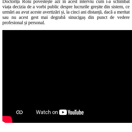
Doctorița Roiu povestește azi în acest interviu cum i-a schimbat
viața decizia de a vorbi public despre lucrurile greșite din sistem, ce
urmări au avut aceste avertizări și, la cinci ani distanță, dacă a meritat
sau nu acest gest mai degrabă sinucigaș din punct de vedere
profesional și personal.