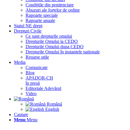
Condițiile din penitenciare
Abuzuri ale forțelor de ordine
Rapoarte speciale
Rapoarte anuale
Statul NE drept
Drepturi Civile
Ce sunt drepturile omului
Drepturile Omului la CEDO
Drepturile Omului dupa CEDO
Drepturile Omului în instantele nationale
Resurse utile
Media
Comunicate
Blog
APADOR-CH
în presă
Editoriale Adevărul
Video
Română
English
Cautare
Menu
Menu