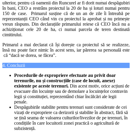
ulterior, pentru că oamenii din Runcurel ar fi dorit numai despăgubiri
în bani, CEO a restrâns proiectul la 20 de ha și loturi numai pentru
150 de case. Primarul susține că de un an de zile îi întreabă pe
reprezentanții CEO când vin cu proiectul la aprobat și nu primește
vreun răspuns. Din declarațiile primarului reiese că CEO încă nu a
achiziționat cele 20 de ha, ci numai parcela de teren destinată
cimitirului.
Primarul a mai declarat că își dorește ca proiectul să se realizeze,
însă nu poate face nimic în acest sens, iar părerea sa personală este
că “dacă se dorea, se făcea”.
4. Concluzii
Procedurile de expropriere efectuate au privit doar
terenurile, nu și construcțiile (case de locuit, anexe)
existente pe aceste terenuri.
Din acest motiv, orice acțiuni de
evacuare din locuințe sau de demolare a locuințelor contravin
legii și constituției, reprezentând chiar încălcări ale legii
penale.
Despăgubirile stabilite pentru terenuri sunt considerate de cei
vizați de expropriere ca derizorii și stabilite în abstract, fără să
se țină seama de valoarea culturilor/livezilor de pe terenuri, în
condițiile în care locuitorii zonei practică o agricultură de
subzistență.