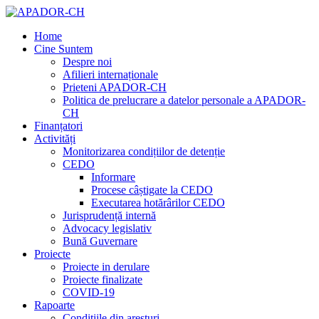
Home
Cine Suntem
Despre noi
Afilieri internaționale
Prieteni APADOR-CH
Politica de prelucrare a datelor personale a APADOR-
CH
Finanțatori
Activități
Monitorizarea condițiilor de detenție
CEDO
Informare
Procese câștigate la CEDO
Executarea hotărârilor CEDO
Jurisprudență internă
Advocacy legislativ
Bună Guvernare
Proiecte
Proiecte in derulare
Proiecte finalizate
COVID-19
Rapoarte
Condițiile din aresturi