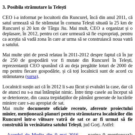
3. Posibila strămutare la Telești
CEO i-a informat pe locuitorii din Runcurel, încă din anul 2011, că
satul urmează să fie strămutat în comuna Telești situată la 25 km de
Runcurel și 20 km de Târgu Jiu. Mai mult, CEO a organizat și o
deplasare, în 2012, pentru cei care urmează să fie expropriați, pentru
ca aceștia să vadă zona în care ar urma să se construiască noua vatră
a satului.
Mai multe știri de presă relatau în 2011-2012 despre faptul că în jur
de 250 de gospodării vor fi mutate din Runcurel în Telești,
reprezentanții CEO spunând că au deja pregătite loturi de 2000 de
mp pentru fiecare gospodărie, și că toți localnicii sunt de acord cu
strămutarea
(sursa)
.
Localnicii susțin azi că în 2012 li s-au făcut și evaluări la case, dar că
de atunci nu s-a mai întâmplat nimic. Între timp casele au început să
se deterioreze, din cauza trepidațiilor de pământ generate de lucrările
miniere care s-au apropiat de sat.
Mai multe
documente oficiale recente, aferente proiectului
minier, menționează planuri pentru strămutarea localnicilor din
Runcurel într-o viitoare vatră de sat ce ar fi urmat să fie
construită în vecinătatea satului Telești
, jud Gorj. Astfel:
–
Acordul de Mediu din 9 mai 2016
– pagina 9 menționează: