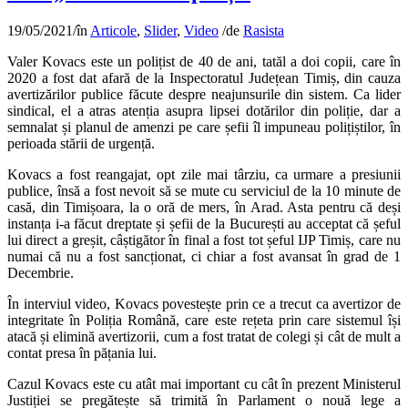
19/05/2021
/
în
Articole
,
Slider
,
Video
/
de
Rasista
Valer Kovacs este un polițist de 40 de ani, tatăl a doi copii, care în
2020 a fost dat afară de la Inspectoratul Județean Timiș, din cauza
avertizărilor publice făcute despre neajunsurile din sistem. Ca lider
sindical, el a atras atenția asupra lipsei dotărilor din poliție, dar a
semnalat și planul de amenzi pe care șefii îl impuneau polițiștilor, în
perioada stării de urgență.
Kovacs a fost reangajat, opt zile mai târziu, ca urmare a presiunii
publice, însă a fost nevoit să se mute cu serviciul de la 10 minute de
casă, din Timișoara, la o oră de mers, în Arad. Asta pentru că deși
instanța i-a făcut dreptate și șefii de la București au acceptat că șeful
lui direct a greșit, câștigător în final a fost tot șeful IJP Timiș, care nu
numai că nu a fost sancționat, ci chiar a fost avansat în grad de 1
Decembrie.
În interviul video, Kovacs povestește prin ce a trecut ca avertizor de
integritate în Poliția Română, care este rețeta prin care sistemul își
atacă și elimină avertizorii, cum a fost tratat de colegi și cât de mult a
contat presa în pățania lui.
Cazul Kovacs este cu atât mai important cu cât în prezent Ministerul
Justiției se pregătește să trimită în Parlament o nouă lege a