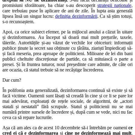
promisiuni sforăitoare, ba chiar s-au descoperit
strategii naționale,
care trebuiau puse în aplicare de ani de zile. În lupta asta generală
lipsea însă un singur lucru:
definiția dezinformării
. Ca să știm totuși,
s-o recunoaștem.
Apoi, ca orice subiect efemer, pe la mijlocul anului a căzut în uitare
și dezinformarea. Au început să doară mai mult prețurile, taxele,
tăierile. Autoritățile și-au văzut de vechile lor obiceiuri: informații
publice ținute la secret sau obținute cu țârâita, ziariști împiedicați să-
și facă meseria, prea aproape de politicieni. Milioane de lei din bani
publici cheltuite discreționar de partide, ca să mituiască o parte a
presei. Și în fruntea tuturor, noul președinte care admite, de câte ori
are ocazia, că statul trebuie să ne recâștige încrederea.
Dar cum?
În polifonia asta generalizată, dezinformarea continuă să existe și să
facă victime. Oamenii sunt lăsați să creadă în cine și ce li se pare lor
mai adevărat, exploatați de rețele sociale, de algoritmi, de „actori
statali și nestatali” fără scrupule. Statul și politicienii nu se mai
numără printre sursele de încredere și, după cum se vede, nici nu fac
ceva ca să repare lucrurile.
Așa că am ales ca de acest 10 decembrie să-i întrebăm pe oameni
ce
cred ei că e dezinformarea
și
cine ne dezinformează mai mult
.