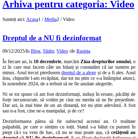
Arhiva pentru categoria: Video
Sunteți aici:
Acasa
1
/
Media
2
/
Video
Dreptul de a NU fi dezinformat
09/12/2025
/
în
Blog
,
Slider
,
Video
/
de
Rasista
În fiecare an, la
10 decembrie
, marcăm
Ziua drepturilor omului
, o
zi în care mai facem câte un bilanț și constatăm că iar suntem pe
minus. Anul trecut pierdusem
dreptul de a alege
și de a fi ales. Anul
ăsta, chipurile l-am recăpătat, dar tot nu știm ce s-a întâmplat atunci,
în noiembrie 2024, de a trebuit să ne fie anulate alegerile.
Ni se tot spune că am fost dezinformați, induși în eroare, păcăliți de
forțe necunoscute, să votăm pe cine nu merita să ne fie președinte.
Dar azi, la mai bine de un an distanță, tot nu știm adevărul. A fost
sau n-a fost, cine ne-a manipulat, și de ce?
Dezinformarea părea să fie subiectul acestui an. O realitate
palpabilă, pe care o simțim cu toții. Statul s-a bătut cu pumnii în
piept că-i va veni de hac, că nu se mai poate așa, că
cetățenii au
dreptul să NU fie dezinformați
. S-au făcut declarații belicoase și